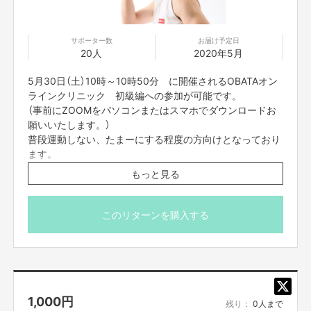
お取引において開示要求があった場合速やかにお答えさせて頂きます。
【お問合せ先】
サポーター数
お届け予定日
20人
2020年5月
お問い合わせは下記のURLのメッセージからご連絡ください。
https://cf.fany.lol/users/message/view/34806
5月30日（土）10時～10時50分 に開催されるOBATAオン
ラインクリニック 初級編への参加が可能です。
（事前にZOOMをパソコンまたはスマホでダウンロードお
【返品期限】
願いいたします。）
不良品、発送品間違いの場合は無料で交換させていただきます。到着日から
普段運動しない、たまーにする程度の方向けとなっており
7日以内に上記問い合わせ先へご連絡ください。それ以上経過しますと返品
をお受け出来ない場合がございます。※サポーターのご都合によるキャンセ
ます。
ル・返品・交換はお受けできません。
もっと見る
当日は、動きやすい格好且つ、畳1畳分のスペースのある
ところでご参加ください。
【返品送料】
カメラをオフにして参加でも問題ありませんが、カメラを
このリターンを購入する
不良品、発送商品間違いの場合、着払いにて対応いたします。
オンにして頂いて参加いただけますとフォームのチェック
など可能でよりお楽しみいただけます。
＊また、配信のURLは、入金されて以降、配信前々日の間
までにはお送りをさせて頂きます。よろしくお願いいたし
ます。
1,000
円
プロジェクト本文の末尾に記載されている【ご支援にあ
残り：
0人まで