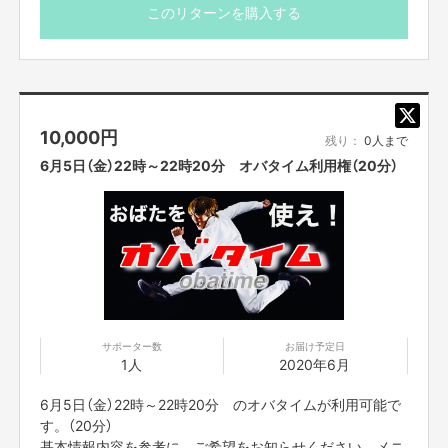
ところでご参加ください。
このリターンを購入する
カメラをオフにして参加でも問題ありませんが、カメラを
オンにして頂いて参加いただけますとフォームのチェック
など可能でよりお楽しみいただけます。
＊また、配信のURLは、入金されて以降、配信前々日の間
10,000
円
までにはお送りをさせて頂きます。よろしくお願いいたし
残り：
0人まで
ます。
6月5日（金）22時～22時20分 オバタイム利用権（20分）
プロジェクト本文の末尾に記載されている【ご支援にあ
たってのご注意事項】を必ずご一読ください。
サポーター数
お届け予定日
1人
2020年6月
6月5日（金）22時～22時20分 のオバタイムが利用可能で
す。（20分）
基本情報内容を参考に、ご希望をお知らせください。メニ