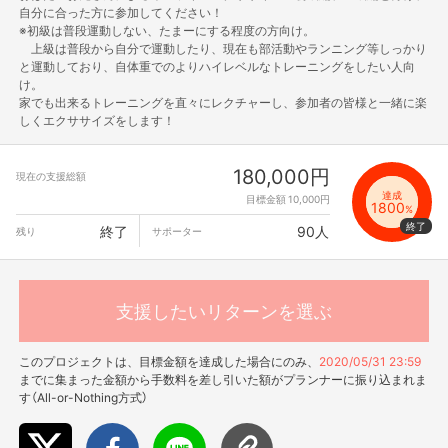
自分に合った方に参加してください！
※初級は普段運動しない、たまーにする程度の方向け。
上級は普段から自分で運動したり、現在も部活動やランニング等しっかり
と運動しており、自体重でのよりハイレベルなトレーニングをしたい人向
け。
家でも出来るトレーニングを直々にレクチャーし、参加者の皆様と一緒に楽
しくエクササイズをします！
180,000円
現在の支援総額
達成
目標金額 10,000円
1800
%
終了
90人
残り
サポーター
支援したいリターンを選ぶ
このプロジェクトは、目標金額を達成した場合にのみ、
2020/05/31 23:59
までに集まった金額から手数料を差し引いた額がプランナーに振り込まれま
す（All-or-Nothing方式）