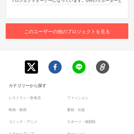
【メニュー】
もっと見る
・カスタムものまねショー
（あなたがやってほしいものまねを組み合わせてものまね
ショーをします。）
このリターンを購入する
・パーソナルメンタルトレーニング
このユーザーの他のプロジェクトを見る
（実体験やメンタルトレーナーの資格を活かしおばた流の
楽しいメンタルトレーニングをします。）
・お歌のお兄さん
（歌うま番組等出演多数のお兄さんが、即興ソングを歌い
ます。もちろん一緒に歌いましょう！）
・おばたのお兄さんに相談したい。
（取り扱い説明書の通り、様々な体験をしてきました！そ
んな、おばたのお兄さんがあなたの悩みの相談に応えま
す。）
カテゴリーから探す
＊事前にzoomのダウンロードをお願いいたします。当日
レストラン・飲食店
ファッション
は、ネット環境の良い場所にいてください。
zoomのアドレスですが、前々日中にはお送りをさせて
映画・動画
書籍・出版
頂きます。
コミック・アニメ
また、プロジェクト本文の末尾に記載されている【ご支
スポーツ・格闘技
援にあたってのご注意事項】を必ずご一読ください。
スタートアップ
チャレンジ