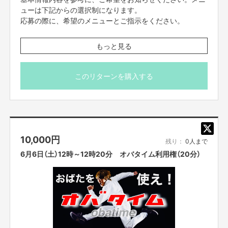
ューは下記からの選択制になります。
応募の際に、希望のメニューとご指示をください。
【メニュー】
もっと見る
・カスタムものまねショー
（あなたがやってほしいものまねを組み合わせてものまね
ショーをします。）
このリターンを購入する
・パーソナルメンタルトレーニング
（実体験やメンタルトレーナーの資格を活かしおばた流の
楽しいメンタルトレーニングをします。）
・お歌のお兄さん
（歌うま番組等出演多数のお兄さんが、即興ソングを歌い
10,000
円
ます。もちろん一緒に歌いましょう！）
残り：
0人まで
・おばたのお兄さんに相談したい。
6月6日（土）12時～12時20分 オバタイム利用権（20分）
（取り扱い説明書の通り、様々な体験をしてきました！そ
んな、おばたのお兄さんがあなたの悩みの相談に応えま
す。）
＊事前にzoomのダウンロードをお願いいたします。当日
は、ネット環境の良い場所にいてください。
zoomのアドレスですが、前々日中にはお送りをさせて