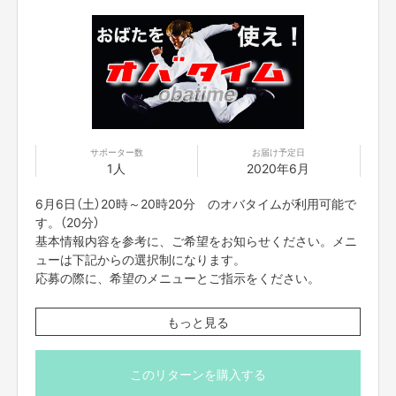
（取り扱い説明書の通り、様々な体験をしてきました！そ
んな、おばたのお兄さんがあなたの悩みの相談に応えま
す。）
＊事前にzoomのダウンロードをお願いいたします。当日
は、ネット環境の良い場所にいてください。
zoomのアドレスですが、前々日中にはお送りをさせて
頂きます。
また、プロジェクト本文の末尾に記載されている【ご支
サポーター数
お届け予定日
1人
2020年6月
援にあたってのご注意事項】を必ずご一読ください。
顔出ししたくない方は前日までにお知らせください。
6月6日（土）20時～20時20分 のオバタイムが利用可能で
す。（20分）
基本情報内容を参考に、ご希望をお知らせください。メニ
ューは下記からの選択制になります。
応募の際に、希望のメニューとご指示をください。
【メニュー】
もっと見る
・カスタムものまねショー
（あなたがやってほしいものまねを組み合わせてものまね
ショーをします。）
このリターンを購入する
・パーソナルメンタルトレーニング