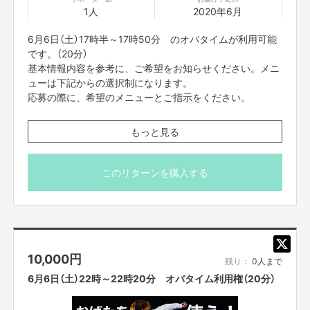
1人
2020年6月
援にあたってのご注意事項】を必ずご一読ください。
顔出ししたくない方は前日までにお知らせください。
6月6日（土）17時半～17時50分 のオバタイムが利用可能
です。（20分）
基本情報内容を参考に、ご希望をお知らせください。メニ
ューは下記からの選択制になります。
応募の際に、希望のメニューとご指示をください。
【メニュー】
もっと見る
・カスタムものまねショー
（あなたがやってほしいものまねを組み合わせてものまね
ショーをします。）
このリターンを購入する
・パーソナルメンタルトレーニング
（実体験やメンタルトレーナーの資格を活かしおばた流の
楽しいメンタルトレーニングをします。）
・お歌のお兄さん
（歌うま番組等出演多数のお兄さんが、即興ソングを歌い
10,000
円
ます。もちろん一緒に歌いましょう！）
残り：
0人まで
・おばたのお兄さんに相談したい。
6月6日（土）22時～22時20分 オバタイム利用権（20分）
（取り扱い説明書の通り、様々な体験をしてきました！そ
んな、おばたのお兄さんがあなたの悩みの相談に応えま