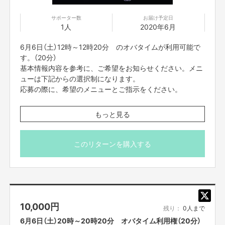
頂きます。
また、プロジェクト本文の末尾に記載されている【ご支
サポーター数
お届け予定日
1人
2020年6月
援にあたってのご注意事項】を必ずご一読ください。
顔出ししたくない方は前日までにお知らせください。
6月6日（土）12時～12時20分 のオバタイムが利用可能で
す。（20分）
基本情報内容を参考に、ご希望をお知らせください。メニ
ューは下記からの選択制になります。
応募の際に、希望のメニューとご指示をください。
【メニュー】
もっと見る
・カスタムものまねショー
（あなたがやってほしいものまねを組み合わせてものまね
ショーをします。）
このリターンを購入する
・パーソナルメンタルトレーニング
（実体験やメンタルトレーナーの資格を活かしおばた流の
楽しいメンタルトレーニングをします。）
・お歌のお兄さん
（歌うま番組等出演多数のお兄さんが、即興ソングを歌い
10,000
円
ます。もちろん一緒に歌いましょう！）
残り：
0人まで
・おばたのお兄さんに相談したい。
6月6日（土）20時～20時20分 オバタイム利用権（20分）