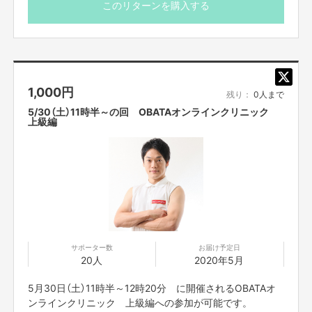
カメラをオフにして参加でも問題ありませんが、カメラを
また、OBATAクリニックが大好評につき、
新たなクリニック企画「オバタイ
このリターンを購入する
ム」も始動！
オンにして頂いて参加いただけますとフォームのチェック
など可能でよりお楽しみいただけます。
・日本体育大学卒 アスリート芸人
・中高保健体育教諭免許
＊また、配信のURLは、入金されて以降、配信前々日の間
・
キッズコーディネーショントレーナー
までにはお送りをさせて頂きます。よろしくお願いいたし
・
メンタルトレーニングスペシャリスト
1,000
円
ます。
・スポーツフードスペシャリスト
残り：
0人まで
・スキー検定1級
プロジェクト本文の末尾に記載されている【ご支援にあ
5/30（土）11時半～の回 OBATAオンラインクリニック
たってのご注意事項】を必ずご一読ください。
上級編
の資格を有するおばたのお兄さんが、
1対１であなたを楽しませます！
笑い
で心のエクササイズをお手伝いします。
エクササイズメニューは下記からの選択制になります。
応募の際に、希望の
メニューとご指示ください。
【メニュー】
・カスタムものまねショー
（
あなたがやってほしいものまねを組み合わせてものまねショーをし
ます。）
・パーソナルメンタルトレーニング
サポーター数
お届け予定日
（
実体験やメンタルトレーナーの資格を活かしおばた流の楽しいメン
タルト
20人
2020年5月
レーニングをします。）
5月30日（土）11時半～12時20分 に開催されるOBATAオ
・お歌のお兄さん（歌うま番組等出演多数のお兄さんが、
即興ソングを歌い
ンラインクリニック 上級編への参加が可能です。
ます。もちろん一緒に歌いましょう！）