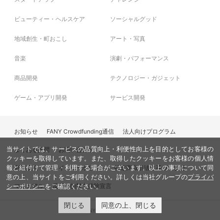
顔出ししたくない方は前日までにお知らせください。
ビューティー・ヘルスケア
ソーシャルグッド
地域創生・町おこし
アート・写真
音楽
演劇・パフォーマンス
商品開発
テクノロジー・ガジェット
ゲーム・アプリ開発
サービス開発
お知らせ
FANY Crowdfunding通信
法人向けプログラム
当サイトでは、サービスの品質向上・利便性向上を目的としてお客様の
よくある質問
お問い合わせ
クッキーを取得しています。また、取得したクッキーをお客様の個人情
利用規約
プライバシーポリシー
特定商取引法に基づく表記
報と紐付けて管理・利用する場合がございます。以上の事項について同
意の上、当サイトをご利用ください。詳しくは当社グループの
プライバ
マニュアル
反社会的勢力排除宣言
シーポリシー
をご確認ください。
閉じる
同意の上、閉じる
© FANY, All Rights Reserved.