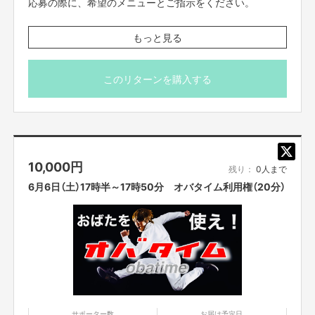
応募の際に、希望のメニューとご指示をください。
【メニュー】
もっと見る
・カスタムものまねショー
（あなたがやってほしいものまねを組み合わせてものまね
ショーをします。）
このリターンを購入する
・パーソナルメンタルトレーニング
（実体験やメンタルトレーナーの資格を活かしおばた流の
楽しいメンタルトレーニングをします。）
・お歌のお兄さん
（歌うま番組等出演多数のお兄さんが、即興ソングを歌い
10,000
円
ます。もちろん一緒に歌いましょう！）
残り：
0人まで
・おばたのお兄さんに相談したい。
6月6日（土）17時半～17時50分 オバタイム利用権（20分）
（取り扱い説明書の通り、様々な体験をしてきました！そ
んな、おばたのお兄さんがあなたの悩みの相談に応えま
す。）
＊事前にzoomのダウンロードをお願いいたします。当日
は、ネット環境の良い場所にいてください。
zoomのアドレスですが、前々日中にはお送りをさせて
頂きます。
また、プロジェクト本文の末尾に記載されている【ご支
サポーター数
お届け予定日