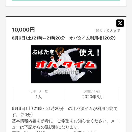
（実体験やメンタルトレーナーの資格を活かしおばた流の
楽しいメンタルトレーニングをします。）
・お歌のお兄さん
（歌うま番組等出演多数のお兄さんが、即興ソングを歌い
10,000
円
ます。もちろん一緒に歌いましょう！）
残り：
0人まで
・おばたのお兄さんに相談したい。
6月6日（土）21時～21時20分 オバタイム利用権（20分）
（取り扱い説明書の通り、様々な体験をしてきました！そ
んな、おばたのお兄さんがあなたの悩みの相談に応えま
す。）
＊事前にzoomのダウンロードをお願いいたします。当日
は、ネット環境の良い場所にいてください。
zoomのアドレスですが、前々日中にはお送りをさせて
頂きます。
また、プロジェクト本文の末尾に記載されている【ご支
サポーター数
お届け予定日
1人
2020年6月
援にあたってのご注意事項】を必ずご一読ください。
顔出ししたくない方は前日までにお知らせください。
6月6日（土）21時～21時20分 のオバタイムが利用可能で
す。（20分）
基本情報内容を参考に、ご希望をお知らせください。メニ
ューは下記からの選択制になります。