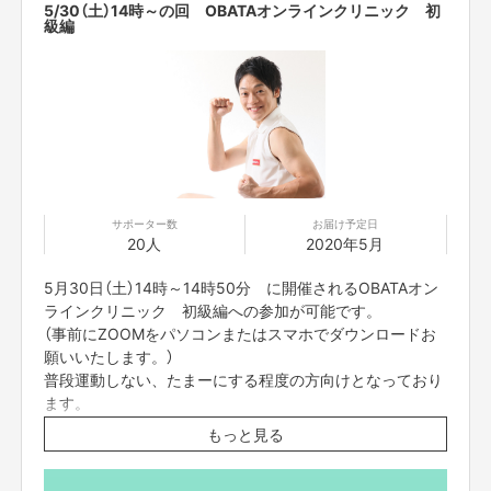
5/30（土）14時～の回 OBATAオンラインクリニック 初
級編
サポーター数
お届け予定日
20人
2020年5月
コロナウィルスの影響化、ご自宅で過ごされる方が多くなっていると思いま
すが、そのような方のために、みんなで楽しくエクササイズできる企画を立
5月30日（土）14時～14時50分 に開催されるOBATAオン
ち上げました。
ラインクリニック 初級編への参加が可能です。
（事前にZOOMをパソコンまたはスマホでダウンロードお
初級編と上級編の2種類をご用意しております。
願いいたします。）
初級は普段運動しない、たまーにする程度の方向け。
普段運動しない、たまーにする程度の方向けとなっており
上級は普段から自分で運動したり、現在も部活動やランニング等しっかりと
ます。
運動しており、自体重でのよりハイレベルなトレーニングをしたい人向け。
もっと見る
家でも出来るトレーニングを直々にレクチャーし、参加者の皆様と一緒に楽
当日は、動きやすい格好且つ、畳1畳分のスペースのある
しくエクササイズをします！
ところでご参加ください。