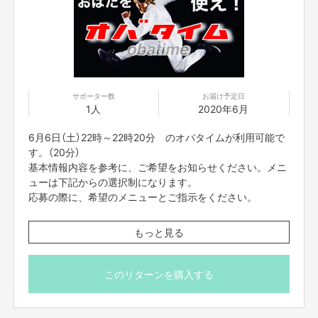
す。）
＊事前にzoomのダウンロードをお願いいたします。当日
は、ネット環境の良い場所にいてください。
zoomのアドレスですが、前々日中にはお送りをさせて
頂きます。
また、プロジェクト本文の末尾に記載されている【ご支
サポーター数
お届け予定日
1人
2020年6月
援にあたってのご注意事項】を必ずご一読ください。
顔出ししたくない方は前日までにお知らせください。
6月6日（土）22時～22時20分 のオバタイムが利用可能で
す。（20分）
基本情報内容を参考に、ご希望をお知らせください。メニ
ューは下記からの選択制になります。
応募の際に、希望のメニューとご指示をください。
【メニュー】
もっと見る
・カスタムものまねショー
（あなたがやってほしいものまねを組み合わせてものまね
ショーをします。）
このリターンを購入する
・パーソナルメンタルトレーニング
（実体験やメンタルトレーナーの資格を活かしおばた流の
楽しいメンタルトレーニングをします。）