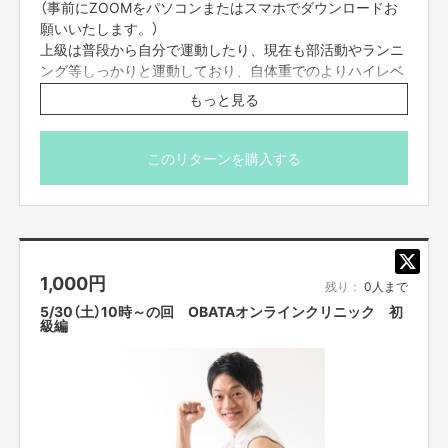
（事前にZOOMをパソコンまたはスマホでダウンロードお
・おばたのお兄さんに相談したい。
願いいたします。）
（取り扱い説明書の通り、様々な体験をしてきました！そんな、
おばたのお
上級は普段から自分で運動したり、現在も部活動やランニ
兄さんがあなたの悩みの相談に応えます。）
ング等しっかりと運動しており、自体重でのよりハイレベ
ルなトレーニングをしたい人向けになっています。
おばたのお兄さんと一緒に楽しく、この困難な状況を一緒に乗り越えていき
もっと見る
ましょう！
当日は、動きやすい格好且つ、畳1畳分のスペースのある
【ご支援にあたってのご注意事項】
ところで、ご参加ください。
このリターンを購入する
■オンライン会議ツールでつながさせていただきます。直接お会いすること
カメラをオフにして参加でも問題ありませんが、カメラを
はできませんので、ご了承ください。
オンにして頂いて参加いただけますとフォームのチェック
■コミュニケーションには「Zoom」を使用させていただきます。Zoomを使
など可能でよりお楽しみいただけます。
用できる環境を整えていただき、電波のいい環境でおつなぎください。
■配信のURLは、入金されて以降、配信前々日の間までにはお送りをさせて
頂きます。よろしくお願いいたします。
＊また、配信のURLは、入金されて以降、配信前々日の間
■参加方法は支援者の方に個別にお送りいたします。
1,000
円
までにはお送りをさせて頂きます。よろしくお願いいたし
残り：
0人まで
■コンプライアンスの観点から、録画させて頂いております。他の目的での
ます。
5/30（土）10時～の回 OBATAオンラインクリニック 初
使用は一切致しません。あらかじめご了承ください。■参加者の録画は禁止
プロジェクト本文の末尾に記載されている【ご支援にあ
級編
とさせて頂きますOR録画していただいても構いません。
たってのご注意事項】を必ずご一読ください。
■不適切と考えられる言動があった場合、強制的に退出をお願いする場合が
ございます。
【所在地】