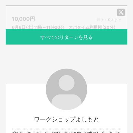
・お歌のお兄さん
（歌うま番組等出演多数のお兄さんが、即興ソングを歌い
10,000
円
ます。もちろん一緒に歌いましょう！）
残り：
0人まで
・おばたのお兄さんに相談したい。
6月6日（土）11時～11時20分 オバタイム利用権（20分）
（取り扱い説明書の通り、様々な体験をしてきました！そ
すべてのリターンを見る
んな、おばたのお兄さんがあなたの悩みの相談に応えま
す。）
＊事前にzoomのダウンロードをお願いいたします。当日
は、ネット環境の良い場所にいてください。
zoomのアドレスですが、前々日中にはお送りをさせて
頂きます。
また、プロジェクト本文の末尾に記載されている【ご支
サポーター数
お届け予定日
1人
2020年6月
援にあたってのご注意事項】を必ずご一読ください。
顔出ししたくない方は前日までにお知らせください。
6月6日（土）11時～11時20分 のオバタイムが利用可能で
す。（20分）
基本情報内容を参考に、ご希望をお知らせください。メニ
ューは下記からの選択制になります。
ワークショップよしもと
応募の際に、希望のメニューとご指示をください。
件のプロジェクトオーナーになっています。
0件のサポーターと4件のプ