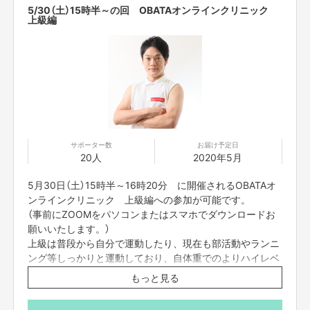
たってのご注意事項】を必ずご一読ください。
5/30（土）15時半～の回 OBATAオンラインクリニック
上級編
サポーター数
お届け予定日
20人
2020年5月
5月30日（土）15時半～16時20分 に開催されるOBATAオ
ンラインクリニック 上級編への参加が可能です。
（事前にZOOMをパソコンまたはスマホでダウンロードお
願いいたします。）
上級は普段から自分で運動したり、現在も部活動やランニ
ング等しっかりと運動しており、自体重でのよりハイレベ
ルなトレーニングをしたい人向けです。
もっと見る
当日は、動きやすい格好且つ、畳1畳分のスペースのある