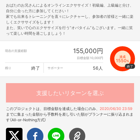
おばたのお兄さんによるオンラインエクササイズ！初級編、上級編と分け、
自分に合った方に参加してください！
家でも出来るトレーニングを直々にレクチャーし、参加者の皆様と一緒に楽
しくエクササイズをします！
また、笑いで心のエクササイズを行う”オバタイム”もございます。一緒に笑
って楽しい時間を過ごしましょう！
155,000円
現在の支援総額
達成
目標金額 10,000円
1550
%
終了
56人
残り
サポーター
支援したいリターンを選ぶ
このプロジェクトは、目標金額を達成した場合にのみ、
2020/06/30 23:59
までに集まった金額から手数料を差し引いた額がプランナーに振り込まれま
す（All-or-Nothing方式）