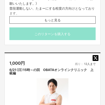
願いいたします。）
https://cf.fany.lol/users/message/view/34806
普段運動しない、たまーにする程度の方向けとなっており
ます。
もっと見る
【返品期限】
当日は、動きやすい格好且つ、畳1畳分のスペースのある
不良品、発送品間違いの場合は無料で交換させていただきます。到着日から
ところでご参加ください。
7日以内に上記問い合わせ先へご連絡ください。それ以上経過しますと返品
カメラをオフにして参加でも問題ありませんが、カメラを
このリターンを購入する
をお受け出来ない場合がございます。※サポーターのご都合によるキャンセ
オンにして頂いて参加いただけますとフォームのチェック
ル・返品・交換はお受けできません。
など可能でよりお楽しみいただけます。
【返品送料】
＊また、配信のURLは、入金されて以降、配信前々日の間
不良品、発送商品間違いの場合、着払いにて対応いたします。
までにはお送りをさせて頂きます。よろしくお願いいたし
1,000
円
ます。
残り：
12人まで
プロジェクト本文の末尾に記載されている【ご支援にあ
6/21（日）15時～の回 OBATAオンラインクリニック 上
たってのご注意事項】を必ずご一読ください。
級編