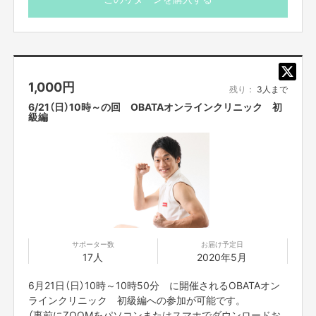
カメラをオフにして参加でも問題ありませんが、カメラを
オンにして頂いて参加いただけますとフォームのチェック
など可能でよりお楽しみいただけます。
＊また、配信のURLは、入金されて以降、配信前々日の間
1,000
円
までにはお送りをさせて頂きます。よろしくお願いいたし
残り：
3人まで
ます。
6/21（日）10時～の回 OBATAオンラインクリニック 初
プロジェクト本文の末尾に記載されている【ご支援にあ
級編
たってのご注意事項】を必ずご一読ください。
サポーター数
お届け予定日
17人
2020年5月
6月21日（日）10時～10時50分 に開催されるOBATAオン
ラインクリニック 初級編への参加が可能です。
（事前にZOOMをパソコンまたはスマホでダウンロードお