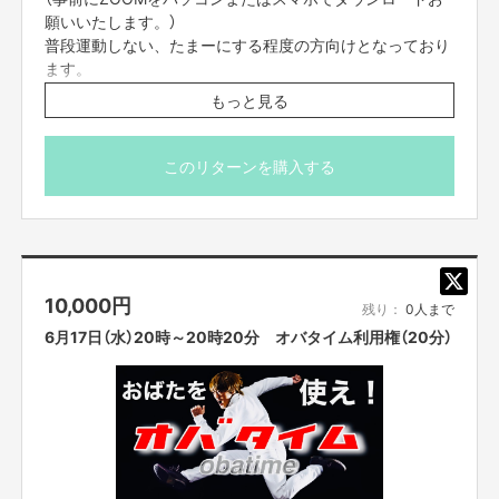
願いいたします。）
普段運動しない、たまーにする程度の方向けとなっており
ます。
もっと見る
当日は、動きやすい格好且つ、畳1畳分のスペースのある
ところでご参加ください。
カメラをオフにして参加でも問題ありませんが、カメラを
このリターンを購入する
オンにして頂いて参加いただけますとフォームのチェック
など可能でよりお楽しみいただけます。
＊また、配信のURLは、入金されて以降、配信前々日の間
までにはお送りをさせて頂きます。よろしくお願いいたし
10,000
円
ます。
残り：
0人まで
プロジェクト本文の末尾に記載されている【ご支援にあ
6月17日（水）20時～20時20分 オバタイム利用権（20分）
たってのご注意事項】を必ずご一読ください。