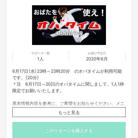
（歌うま番組等出演多数のお兄さんが、即興ソングを歌い
ます。もちろん一緒に歌いましょう！）
・おばたのお兄さんに相談したい。
（取り扱い説明書の通り、様々な体験をしてきました！そ
んな、おばたのお兄さんがあなたの悩みの相談に応えま
す。）
＊事前にzoomのダウンロードをお願いいたします。当日
は、ネット環境の良い場所にいてください。
サポーター数
お届け予定日
1人
2020年6月
zoomのアドレスですが、前々日中にはお送りをさせて
頂きます。
6月17日（水）23時～23時20分 のオバタイムが利用可能
また、プロジェクト本文の末尾に記載されている【ご支
です。（20分）
援にあたってのご注意事項】を必ずご一読ください。
＊注 6月17日～20日のオバタイムに関しまして、1人1枠
顔出ししたくない方は前日までにお知らせください。
限定でお願いいたします。
基本情報内容を参考に、ご希望をお知らせください。メニ
ューは下記からの選択制になります。
もっと見る
応募の際に、希望のメニューとご指示をください。
【メニュー】
このリターンを購入する
・カスタムものまねショー