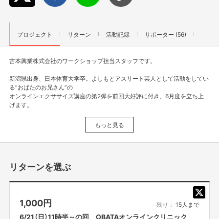
プロジェクト
リターン
活動記録
サポーター (56)
吉本興業株式会社のワークショップ担当スタッフです。
新潟県出身、日本体育大学卒。よしもとアスリート芸人として活動をしてい
る”おばたのお兄さん”の
オンラインエクササイズ講座の第2弾を前回大好評に付き、6月度を立ち上
げます。
オンラインエクササイズ講座は、初級編と上級編の2種類をご用意しており
もっと見る
ます。
初級は普段運動しない、たまーにする程度の方向け。
上級は普段から自分で運動したり、現在も部活動やランニング等しっかりと
リターンを選ぶ
運動しており、自体重でのよりハイレベルなトレーニングをしたい人向け。
家でも出来るトレーニングを直々にレクチャーし、参加者の皆様と一緒に楽
しくエクササイズをします！
1,000
円
また、笑いで心のエクササイズを行う企画「オバタイム」もございます！
残り：
15人まで
6/21（日）11時半～の回 OBATAオンラインクリニック
・日本体育大学卒 アスリート芸人