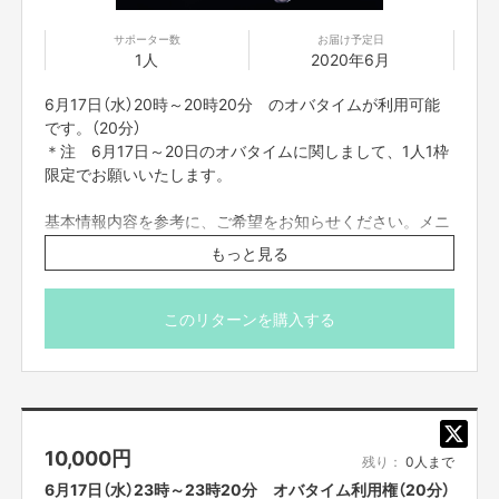
サポーター数
お届け予定日
1人
2020年6月
6月17日（水）20時～20時20分 のオバタイムが利用可能
です。（20分）
＊注 6月17日～20日のオバタイムに関しまして、1人1枠
限定でお願いいたします。
基本情報内容を参考に、ご希望をお知らせください。メニ
ューは下記からの選択制になります。
もっと見る
応募の際に、希望のメニューとご指示をください。
【メニュー】
このリターンを購入する
・カスタムものまねショー
（あなたがやってほしいものまねを組み合わせてものまね
ショーをします。）
・パーソナルメンタルトレーニング
（実体験やメンタルトレーナーの資格を活かしおばた流の
10,000
円
楽しいメンタルトレーニングをします。）
残り：
0人まで
・お歌のお兄さん
6月17日（水）23時～23時20分 オバタイム利用権（20分）