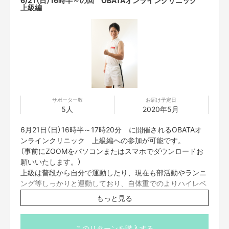
プロジェクト本文の末尾に記載されている【ご支援にあ
上級編
たってのご注意事項】を必ずご一読ください。
サポーター数
お届け予定日
5人
2020年5月
6月21日（日）16時半～17時20分 に開催されるOBATAオ
ンラインクリニック 上級編への参加が可能です。
（事前にZOOMをパソコンまたはスマホでダウンロードお
願いいたします。）
上級は普段から自分で運動したり、現在も部活動やランニ
ング等しっかりと運動しており、自体重でのよりハイレベ
ルなトレーニングをしたい人向けです。
もっと見る
当日は、動きやすい格好且つ、畳1畳分のスペースのある
ところでご参加ください。
このリターンを購入する