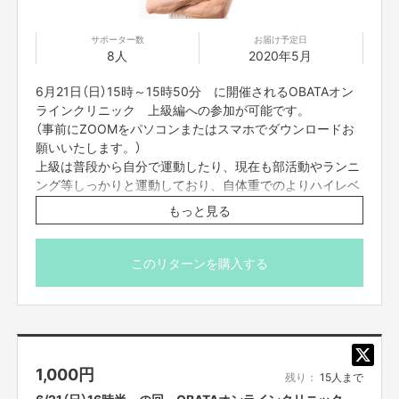
サポーター数
お届け予定日
8人
2020年5月
6月21日（日）15時～15時50分 に開催されるOBATAオン
ラインクリニック 上級編への参加が可能です。
（事前にZOOMをパソコンまたはスマホでダウンロードお
願いいたします。）
上級は普段から自分で運動したり、現在も部活動やランニ
ング等しっかりと運動しており、自体重でのよりハイレベ
ルなトレーニングをしたい人向けです。
もっと見る
当日は、動きやすい格好且つ、畳1畳分のスペースのある
ところでご参加ください。
このリターンを購入する
カメラをオフにして参加でも問題ありませんが、カメラを
オンにして頂いて参加いただけますとフォームのチェック
など可能でよりお楽しみいただけます。
＊また、配信のURLは、入金されて以降、配信前々日の間
1,000
円
までにはお送りをさせて頂きます。よろしくお願いいたし
残り：
15人まで
ます。
6/21（日）16時半～の回 OBATAオンラインクリニック