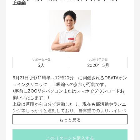
上級編
・中高保健体育教諭免許
・
キッズコーディネーショントレーナー
・
メンタルトレーニングスペシャリスト
・スポーツフードスペシャリスト
・スキー検定1級
の資格を有するおばたのお兄さんが、
1対１であなたを楽しませます！
エクササイズメニューは下記からの選択制になります。
応募の際に、希望の
メニューとご指示ください。
サポーター数
お届け予定日
【メニュー】
5人
2020年5月
・カスタムものまねショー
（
あなたがやってほしいものまねを組み合わせてものまねショーをし
ます。）
6月21日（日）11時半～12時20分 に開催されるOBATAオン
ラインクリニック 上級編への参加が可能です。
・パーソナルメンタルトレーニング
（
実体験やメンタルトレーナーの資格を活かしおばた流の楽しいメン
タルト
（事前にZOOMをパソコンまたはスマホでダウンロードお
レーニングをします。）
願いいたします。）
上級は普段から自分で運動したり、現在も部活動やランニ
・お歌のお兄さん（歌うま番組等出演多数のお兄さんが、
即興ソングを歌い
ング等しっかりと運動しており、自体重でのよりハイレベ
ます。もちろん一緒に歌いましょう！）
ルなトレーニングをしたい人向けです。
もっと見る
・おばたのお兄さんに相談したい。
（取り扱い説明書の通り、様々な体験をしてきました！そんな、
おばたのお
当日は、動きやすい格好且つ、畳1畳分のスペースのある
兄さんがあなたの悩みの相談に応えます。）
ところでご参加ください。
このリターンを購入する