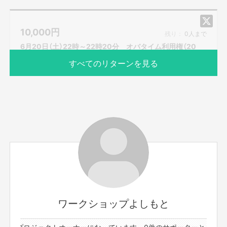
・パーソナルメンタルトレーニング
（実体験やメンタルトレーナーの資格を活かしおばた流の
10,000
円
楽しいメンタルトレーニングをします。）
残り：
0人まで
・お歌のお兄さん
6月20日（土）22時～22時20分 オバタイム利用権（20
（歌うま番組等出演多数のお兄さんが、即興ソングを歌い
分）
すべてのリターンを見る
ます。もちろん一緒に歌いましょう！）
・おばたのお兄さんに相談したい。
（取り扱い説明書の通り、様々な体験をしてきました！そ
んな、おばたのお兄さんがあなたの悩みの相談に応えま
す。）
＊事前にzoomのダウンロードをお願いいたします。当日
は、ネット環境の良い場所にいてください。
サポーター数
お届け予定日
zoomのアドレスですが、前々日中にはお送りをさせて
1人
2020年6月
頂きます。
また、プロジェクト本文の末尾に記載されている【ご支
6月20日（土）22時～22時20分 のオバタイムが利用可能
援にあたってのご注意事項】を必ずご一読ください。
です。（20分）
顔出ししたくない方は前日までにお知らせください。
＊注 6月17日～20日のオバタイムに関しまして、1人1枠
ワークショップよしもと
限定でお願いいたします。
件のプロジェクトオーナーになっています。
0件のサポーターと4件のプ