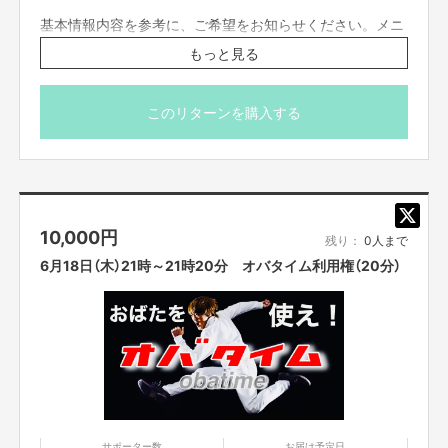
基本情報内容を参考に、ご希望をお知らせください。メニ
ューは下記からの選択制になります。
もっと見る
応募の際に、希望のメニューとご指示をください。
【メニュー】
このリターンを購入する
・カスタムものまねショー
（あなたがやってほしいものまねを組み合わせてものまね
ショーをします。）
・パーソナルメンタルトレーニング
（実体験やメンタルトレーナーの資格を活かしおばた流の
10,000
円
楽しいメンタルトレーニングをします。）
残り：
0人まで
・お歌のお兄さん
6月18日（木）21時～21時20分 オバタイム利用権（20分）
（歌うま番組等出演多数のお兄さんが、即興ソングを歌い
ます。もちろん一緒に歌いましょう！）
・おばたのお兄さんに相談したい。
（取り扱い説明書の通り、様々な体験をしてきました！そ
んな、おばたのお兄さんがあなたの悩みの相談に応えま
す。）
＊事前にzoomのダウンロードをお願いいたします。当日
は、ネット環境の良い場所にいてください。
サポーター数
お届け予定日