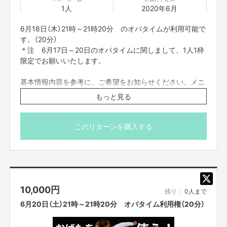
1人
2020年6月
zoomのアドレスですが、前々日中にはお送りをさせて
頂きます。
6月18日（木）21時～21時20分 のオバタイムが利用可能で
また、プロジェクト本文の末尾に記載されている【ご支
す。（20分）
援にあたってのご注意事項】を必ずご一読ください。
＊注 6月17日～20日のオバタイムに関しまして、1人1枠
顔出ししたくない方は前日までにお知らせください。
限定でお願いいたします。
基本情報内容を参考に、ご希望をお知らせください。メニ
ューは下記からの選択制になります。
もっと見る
応募の際に、希望のメニューとご指示をください。
【メニュー】
このリターンを購入する
・カスタムものまねショー
（あなたがやってほしいものまねを組み合わせてものまね
ショーをします。）
・パーソナルメンタルトレーニング
（実体験やメンタルトレーナーの資格を活かしおばた流の
10,000
円
楽しいメンタルトレーニングをします。）
残り：
0人まで
・お歌のお兄さん
6月20日（土）21時～21時20分 オバタイム利用権（20分）
（歌うま番組等出演多数のお兄さんが、即興ソングを歌い
ます。もちろん一緒に歌いましょう！）