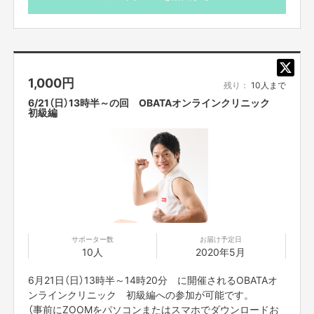
カメラをオフにして参加でも問題ありませんが、カメラを
おばたのお兄さんと一緒に楽しく、この困難な状況を一緒に乗り越えていき
オンにして頂いて参加いただけますとフォームのチェック
ましょう！
など可能でよりお楽しみいただけます。
【ご支援にあたってのご注意事項】
■オンライン会議ツールでつながさせていただきます。直接お会いすること
＊また、配信のURLは、入金されて以降、配信前々日の間
はできませんので、ご了承ください。
1,000
円
までにはお送りをさせて頂きます。よろしくお願いいたし
残り：
10人まで
■コミュニケーションには「Zoom」を使用させていただきます。Zoomを使
ます。
6/21（日）13時半～の回 OBATAオンラインクリニック
用できる環境を整えていただき、電波のいい環境でおつなぎください。
プロジェクト本文の末尾に記載されている【ご支援にあ
初級編
■配信のURLは、入金されて以降、配信前々日の間までにはお送りをさせて
たってのご注意事項】を必ずご一読ください。
頂きます。よろしくお願いいたします。
■参加方法は支援者の方に個別にお送りいたします。
■コンプライアンスの観点から、録画させて頂いております。他の目的での
使用は一切致しません。あらかじめご了承ください。■参加者の録画は禁止
とさせて頂きますOR録画していただいても構いません。
■不適切と考えられる言動があった場合、強制的に退出をお願いする場合が
ございます。
サポーター数
お届け予定日
【所在地】
10人
2020年5月
お取引において開示要求があった場合速やかにお答えさせて頂きます。
6月21日（日）13時半～14時20分 に開催されるOBATAオ
ンラインクリニック 初級編への参加が可能です。
【お問合せ先】
（事前にZOOMをパソコンまたはスマホでダウンロードお
お問い合わせは下記のURLのメッセージからご連絡ください。