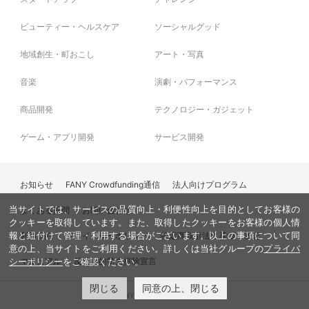
頂きます。
また、プロジェクト本文の末尾に記載されている【ご支
ビューティー・ヘルスケア
ソーシャルグッド
援にあたってのご注意事項】を必ずご一読ください。
顔出ししたくない方は前日までにお知らせください。
地域創生・町おこし
アート・写真
音楽
演劇・パフォーマンス
商品開発
テクノロジー・ガジェット
ゲーム・アプリ開発
サービス開発
お知らせ
FANY Crowdfunding通信
法人向けプログラム
当サイトでは、サービスの品質向上・利便性向上を目的としてお客様の
よくある質問
お問い合わせ
クッキーを取得しています。また、取得したクッキーをお客様の個人情
利用規約
プライバシーポリシー
特定商取引法に基づく表記
報と紐付けて管理・利用する場合がございます。以上の事項について同
意の上、当サイトをご利用ください。詳しくは当社グループの
プライバ
マニュアル
反社会的勢力排除宣言
シーポリシー
をご確認ください。
閉じる
同意の上、閉じる
© FANY, All Rights Reserved.