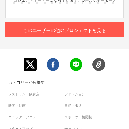
基本情報内容を参考に、ご希望をお知らせください。メニ
ューは下記からの選択制になります。
もっと見る
応募の際に、希望のメニューとご指示をください。
【メニュー】
このリターンを購入する
このユーザーの他のプロジェクトを見る
・カスタムものまねショー
（あなたがやってほしいものまねを組み合わせてものまね
ショーをします。）
・パーソナルメンタルトレーニング
（実体験やメンタルトレーナーの資格を活かしおばた流の
楽しいメンタルトレーニングをします。）
・お歌のお兄さん
（歌うま番組等出演多数のお兄さんが、即興ソングを歌い
ます。もちろん一緒に歌いましょう！）
カテゴリーから探す
・おばたのお兄さんに相談したい。
（取り扱い説明書の通り、様々な体験をしてきました！そ
レストラン・飲食店
ファッション
んな、おばたのお兄さんがあなたの悩みの相談に応えま
す。）
映画・動画
書籍・出版
＊事前にzoomのダウンロードをお願いいたします。当日
コミック・アニメ
スポーツ・格闘技
は、ネット環境の良い場所にいてください。
zoomのアドレスですが、前々日中にはお送りをさせて
スタートアップ
チャレンジ