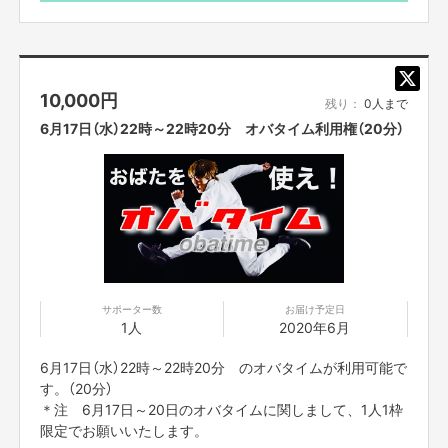
（あなたがやってほしいものまねを組み合わせてものまね
ショーをします。）
・パーソナルメンタルトレーニング
（実体験やメンタルトレーナーの資格を活かしおばた流の
10,000
円
楽しいメンタルトレーニングをします。）
残り：
0人まで
・お歌のお兄さん
6月17日（水）22時～22時20分 オバタイム利用権（20分）
（歌うま番組等出演多数のお兄さんが、即興ソングを歌い
ます。もちろん一緒に歌いましょう！）
・おばたのお兄さんに相談したい。
（取り扱い説明書の通り、様々な体験をしてきました！そ
んな、おばたのお兄さんがあなたの悩みの相談に応えま
す。）
＊事前にzoomのダウンロードをお願いいたします。当日
は、ネット環境の良い場所にいてください。
サポーター数
お届け予定日
1人
2020年6月
zoomのアドレスですが、前々日中にはお送りをさせて
頂きます。
6月17日（水）22時～22時20分 のオバタイムが利用可能で
また、プロジェクト本文の末尾に記載されている【ご支
す。（20分）
援にあたってのご注意事項】を必ずご一読ください。
＊注 6月17日～20日のオバタイムに関しまして、1人1枠
顔出ししたくない方は前日までにお知らせください。
限定でお願いいたします。