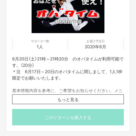
・おばたのお兄さんに相談したい。
（取り扱い説明書の通り、様々な体験をしてきました！そ
んな、おばたのお兄さんがあなたの悩みの相談に応えま
す。）
＊事前にzoomのダウンロードをお願いいたします。当日
は、ネット環境の良い場所にいてください。
サポーター数
お届け予定日
1人
2020年6月
zoomのアドレスですが、前々日中にはお送りをさせて
頂きます。
6月20日（土）21時～21時20分 のオバタイムが利用可能で
また、プロジェクト本文の末尾に記載されている【ご支
す。（20分）
援にあたってのご注意事項】を必ずご一読ください。
＊注 6月17日～20日のオバタイムに関しまして、1人1枠
顔出ししたくない方は前日までにお知らせください。
限定でお願いいたします。
基本情報内容を参考に、ご希望をお知らせください。メニ
ューは下記からの選択制になります。
もっと見る
応募の際に、希望のメニューとご指示をください。
【メニュー】
このリターンを購入する
・カスタムものまねショー
（あなたがやってほしいものまねを組み合わせてものまね
ショーをします。）