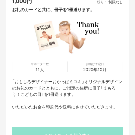
1,000
円
残り：
制限なし
お礼のカードと共に、冊子を1冊送ります。
私は13歳のころに自分の右目が病気だということを知りました。
それと同時に、見えにくいまま一生を過ごす運命も知りました。
私の親は自分を責め、泣き崩れました。
そんな姿を見て、「私のせいで泣かせてしまった」と、とても悲しかったこ
とを覚えています。
サポーター数
お届け予定日
11人
2020年10月
視力が矯正できないので、場合によっては、運転免許をはじめとする資格を
取得することができません。
それは、子供の頃に見た夢をあきらめなくてはならない場合があることを意
「おもしろデザイナーおかっぱミユキ」オリジナルデザイン
味します。
のお礼のカードとともに、ご指定の住所に冊子「まもろ
う！こどもの目」を1冊送ります。
このプロジェクトでやりたいこと・やろうと思った理由
いただいたお金を印刷代や送料にさせていただきます。
「知らなかった」という理由だけで夢をあきらめなくてはならない……そん
な子供をひとりでも減らしたい。
ひとりでも多くの人に「弱視」の存在を知ってもらい、子供の目と将来を守
ってほしい。
そこで、無料で誰にでも読んでもらえるような冊子を、全国の仲間たちや専
門家の方々に協力してもらって作りました。
このリターンを購入する