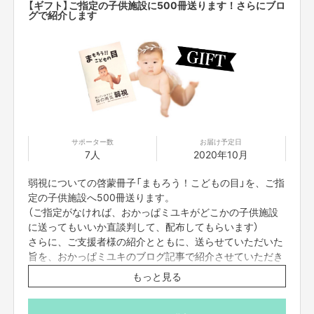
【ギフト】ご指定の子供施設に500冊送ります！さらにブロ
自分を責めてしまうことは、子供にとって、とても辛いものです。
グで紹介します
目が見えにくいことによって、得られない資格や、就けない職業もありま
す。
しかし、できることも沢山あります。
そして、幸せに生きていくこともできます。
その証拠が、私です。
私の右目は死ぬまで見えにくいままですが、夢を叶えて、素晴らしい仲間や
家族に囲まれて、
サポーター数
お届け予定日
毎日幸せに暮らしています。
7人
2020年10月
「目が見えにくくても、幸せに生きていくことができるんだよ」と教えてあ
弱視についての啓蒙冊子「まもろう！こどもの目」を、ご指
げられるのは、我々大人なのです。
定の子供施設へ500冊送ります。
（ご指定がなければ、おかっぱミユキがどこかの子供施設
「弱視」の存在を一人でも多くの方に知っていただき、早期発見できる子供
を増やすことによって、
に送ってもいいか直談判して、配布してもらいます）
子供たちの目と将来を守りたいと思って活動しています。
さらに、ご支援者様の紹介とともに、送らせていただいた
旨を、おかっぱミユキのブログ記事で紹介させていただき
どうか、ご支援お願い致します。
ます。
もっと見る
「弱視」を子供の頃に発見して治療できれば、「見えるよう
になった」という事実が最高のギフトになります。