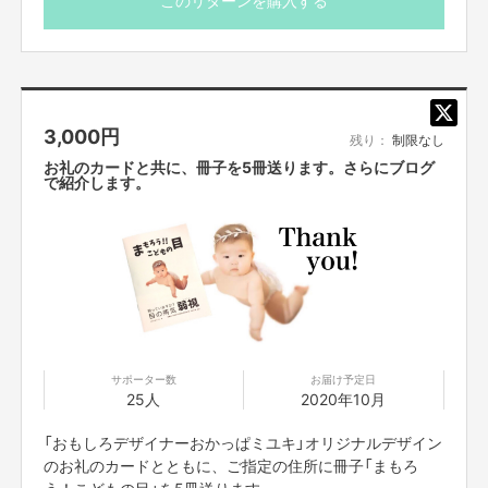
オンラインでも自由にお読みいただけます。
3,000
円
残り：
制限なし
お礼のカードと共に、冊子を5冊送ります。さらにブログ
で紹介します。
→
冊子「まもろう！こどもの目」試し読みPDF
初めに私のヘソクリで印刷した5000冊は、半年もたたないうちに全国のい
ろんな方の元に旅立っていきました。
この冊子を読んだことをきっかけに、クリニックで小児眼科検診を受け、目
サポーター数
お届け予定日
の病気を早期発見できたお子さんもいます。
25人
2020年10月
これまでは、この活動を知ってくれた方のカンパで、印刷代のマイナス分や
送料を賄ってきました。
「おもしろデザイナーおかっぱミユキ」オリジナルデザイン
のお礼のカードとともに、ご指定の住所に冊子「まもろ
みなさん！
5000冊印刷する費用と送料をご支援ください！
う！こどもの目」を5冊送ります。