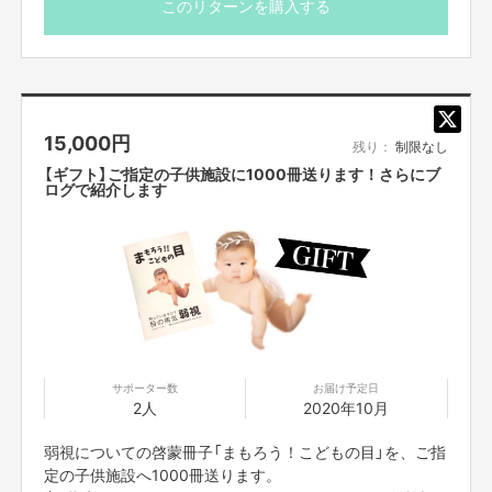
このリターンを購入する
【所在地】
いただいたお金は印刷代や送料にさせていただきます。
お取引において開示要求があった場合速やかにお答えさせて頂きます。
【お問合せ先】
お問い合わせは下記のURLのメッセージからご連絡ください。
https://cf.fany.lol/users/message/view/26707
15,000
円
残り：
制限なし
【ギフト】ご指定の子供施設に1000冊送ります！さらにブ
ログで紹介します
【返品期限】
不良品、発送品間違いの場合は無料で交換させていただきます。到着日から
7日以内に上記問い合わせ先へご連絡ください。それ以上経過しますと返品
をお受け出来ない場合がございます。※サポーターのご都合によるキャンセ
ル・返品・交換はお受けできません。
【返品送料】
不良品、発送商品間違いの場合、着払いにて対応いたします。
サポーター数
お届け予定日
2人
2020年10月
弱視についての啓蒙冊子「まもろう！こどもの目」を、ご指
定の子供施設へ1000冊送ります。