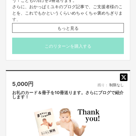
さらに、おかっぱミユキのブログ記事で、ご支援者様のこ
資金の使い方
とを、これでもかというくらいめちゃくちゃ褒めちぎりま
す。
目標金額：10万円
・冊子印刷代（A6マットコート紙フルカラー12ページ中綴じ冊子5000冊）
もっと見る
いただいたお金を印刷代や送料にさせていただきます。
……49,600円
・残りの約5万円は全国各地への発送料および梱包材の料金として使わせて
いただきます。
このリターンを購入する
※目標金額を超えた場合は、追加での印刷代金や送料、梱包料に使わせてい
ただきます。
5,000
円
残り：
制限なし
お礼のカード＆冊子を10冊送ります。さらにブログで紹介
します！
実現までの道のり