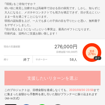
「弱視」をご存知ですか？
幼い頃に発見し治療すれば高確率で治せる目の病気です。しかし、知らずに
大人になると、メガネやコンタクトでも視力を矯正できず、目が見えにくい
まま一生を過ごすことになります。
弱視の認知度を上げ、一人でも多くの子供の目を守りたいと思い、無料冊子
をデザインしました。
「目が見えるようになった」という事実は、最高のギフトになります。
印刷代金、送料のご支援お願い致します！
276,000円
現在の支援総額
達成
目標金額 100,000円
276
%
終了
58人
残り
サポーター
支援したいリターンを選ぶ
このプロジェクトは、目標金額を達成しなくても、
2020/09/30 23:59
まで
に集まった金額から手数料を差し引いた額がプランナーに振り込まれます
（All-In方式）