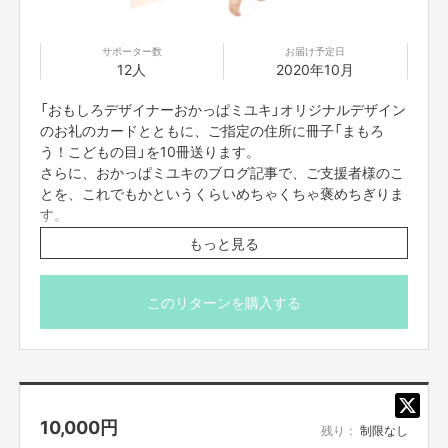
目標金額を達成したらすぐに印刷します。
冊子が印刷業者から届き次第、順次リターンの発送を行います。
サポーター数
お届け予定日
その様子をおかっぱミユキのブログ記事で報告いたします。
12人
2020年10月
→
おかっぱミユキブログ「弱視って知ってる？」
「おもしろデザイナーおかっぱミユキ」オリジナルデザイン
おわりに
のお礼のカードとともに、ご指定の住所に冊子「まもろ
う！こどもの目」を10冊送ります。
弱視は、小さな子供の頃に発見し、適切な治療をすれば、きちんと視力が発
さらに、おかっぱミユキのブログ記事で、ご支援者様のこ
達する場合がほとんどです。
とを、これでもかというくらいめちゃくちゃ褒めちぎりま
もし、お子さんの目に病気が見つかったら、周りの大人も一緒になって治療
す。
に取り組んであげてください。
もっと見る
治療のためのメガネやアイパッチを、何も知らないお友達に悪気なくからか
いただいたお金を印刷代や送料にさせていただきます。
われてしまい、
「もう治療したくない」とお子さんが悲しく思ってしまうケースもよく耳に
このリターンを購入する
します。
そんなときも、一緒になって悩んであげてください。
私や、眼科の先生も味方です。ひとりじゃないです。
万が一、発見が遅れて治療結果が見込めない場合や、思うように視力が発達
しなかった場合も、
ずっとずっとお子さんの味方でいてあげてください。
10,000
円
ショックを受けるパパやママを見て、「自分の目のせいで大好きなパパやマ
残り：
制限なし
マに悲しい思いをさせてしまった」と