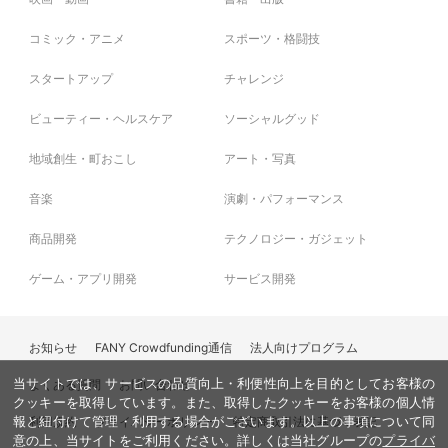
コミック・アニメ
スポーツ・格闘技
スタートアップ
チャレンジ
ビューティー・ヘルスケア
ソーシャルグッド
地域創生・町おこし
アート・写真
音楽
演劇・パフォーマンス
商品開発
テクノロジー・ガジェット
ゲーム・アプリ開発
サービス開発
お知らせ
FANY Crowdfunding通信
法人向けプログラム
当サイトでは、サービスの品質向上・利便性向上を目的としてお客様の
よくある質問
お問い合わせ
クッキーを取得しています。また、取得したクッキーをお客様の個人情
利用規約
プライバシーポリシー
特定商取引法に基づく表記
報と紐付けて管理・利用する場合がございます。以上の事項について同
意の上、当サイトをご利用ください。詳しくは当社グループの
プライバ