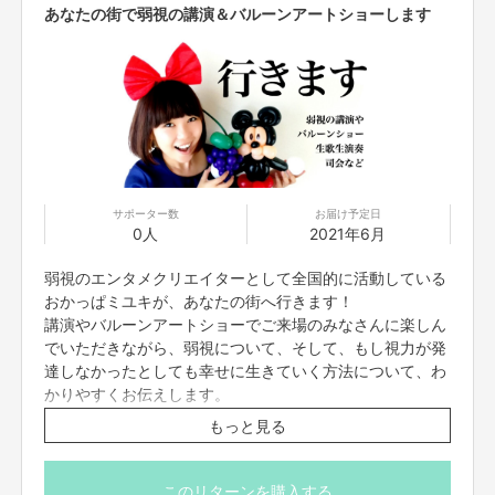
あなたの街で弱視の講演＆バルーンアートショーします
サポーター数
お届け予定日
0人
2021年6月
弱視のエンタメクリエイターとして全国的に活動している
おかっぱミユキが、あなたの街へ行きます！
講演やバルーンアートショーでご来場のみなさんに楽しん
でいただきながら、弱視について、そして、もし視力が発
達しなかったとしても幸せに生きていく方法について、わ
かりやすくお伝えします。
弱視冊子「まもろう！こどもの目」も必要なだけ送らせてい
もっと見る
ただきます。
いただいたお金は、冊子の印刷代金、および冊子の送料、
このリターンを購入する