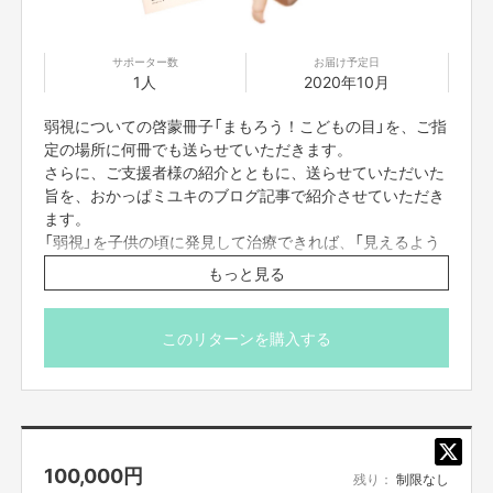
サポーター数
お届け予定日
1人
2020年10月
弱視についての啓蒙冊子「まもろう！こどもの目」を、ご指
定の場所に何冊でも送らせていただきます。
さらに、ご支援者様の紹介とともに、送らせていただいた
旨を、おかっぱミユキのブログ記事で紹介させていただき
ます。
「弱視」を子供の頃に発見して治療できれば、「見えるよう
になった」という事実が最高のギフトになります。
もっと見る
いただいたお金は印刷代や送料にさせていただきます。
このリターンを購入する
100,000
円
残り：
制限なし