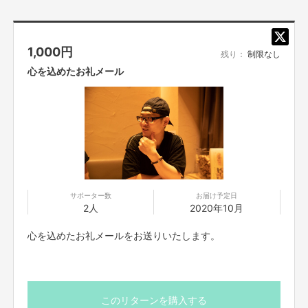
そしてその先、
世界の子供達に絵本を届ける活動などへの支援や、
有事の際などには、被災地への継続的な支援などにつなげたい。
1,000
円
展望
残り：
制限なし
心を込めたお礼メール
一年以内には賛同していただける店舗さんを30店舗集め、オンライン上に
「地域飲食（＋様々なジャンルの店舗）の平和村」をつくりたい。近隣のお店
が「争う」のではなく「助け合う」仕組みを作ります。大前提として、個々の
死に物狂いの努力は当然ですが、そんなお店が負けない、倒れない土台を作
り上げお店同士が共存し未来へ繋げたい。二年後には、西区のお店100店舗
規模を目指します。（その頃には、飲食に限らず様々な業種の店舗さんにも
参加していただきたいです。）
●お客様が地域のお店をもっと利用しやすくなっている。
●店舗にとっては安定的かつ継続的な収益システムになっている。（収益は
サポーター数
お届け予定日
完全均等分配）
2人
2020年10月
●
有事の際の被災地支援や、「えんとつ町のプペル」関連企画（世界の子供達
への絵本の贈答など）への支援にも少しだけつながっている。
心を込めたお礼メールをお送りいたします。
そんな仕組みを作ります。
お客様には気持ちよくお支払いただき
店舗にもし
っかり利益が出て
、少しだけ世界にもつながる。このような流れを設計して
います。
このリターンを購入する