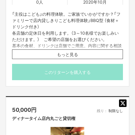
0人
2020年10月
「主役はこども」の料理体験。ご家族でいかがですか？「フ
ァミリーで店内貸しきりこども料理体験」BBQ型 （食材＋
ドリンク付き）
※本記載例はあくまで一例です。本プロジェクト「リンクル」で展開していく
サービス内容、サブスクの特典内容はメンバーと相談し、よりお客様に喜ん
各店舗の定休日を利用します。（3～10名様でお楽しみい
でもらえるよう、ブラッシュアップしていく予定です。
ただけます。） ご希望の店舗をお選びください。
基本の食材、ドリンクは店舗でご用意。内容に関する相談
プロジェクト名
可。
もっと見る
例 串カツパーティ、オムレツづくり、ステーキの焼き方
伝授、アクアパッツァなど。
「Lincle」 〜リンクル〜 （Link ＋Cycle 繋がって巡る）
このリターンを購入する
店舗情報
参加店舗情報
●創作串料理「Dining Juicys104」（ダイニング ジューシ
ー） 日曜日定休
●Trattoria Bar Giorno （イタリア食堂「ジョルノ」）
http://www.tb-giorno.com/fcblog/2020/05/14/456/
18:00-21:00
http://diningjuicys-104.jp
●Trattoria Bar Giorno （イタリア食堂「ジョルノ」） 月曜日
●創作串料理「Dining Juicys104」（ダイニング ジューシー）
50,000
円
定休
残り：
制限なし
http://diningjuicys-104.jp
12:00-13:00（火曜ー金曜）
ディナータイム店内丸ごと貸切権
18:00-21:00（火曜ー日曜）
http://www.tb-
資金の使い方
giorno.com/fcblog/2020/05/14/456/