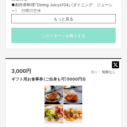
舗で使える「共通の会員カード」をオンライン上で発行。お客様はアカウン
●創作串料理「Dining Juicys104」（ダイニング ジューシ
トを登録し、スマホ画面を提示するだけで加盟店で「割引」や「ドリンク無
ー） 日曜日定休
料」などの特典を受けられます。
18:00-21:00
http://diningjuicys-104.jp
例えば「月定額1000円」や、「月定額3000円」などのプランで「支払額を大き
もっと見る
●Trattoria Bar Giorno （イタリア食堂「ジョルノ」） 月曜日
く上回る体験価値」を得ることができます。
定休
12:00-13:00（火曜ー金曜）
このリターンを購入する
18:00-21:00（火曜ー日曜）
http://www.tb-
giorno.com/fcblog/2020/05/14/456/
3,000
円
残り：
制限なし
ギフト用お食事券（ご自身も可）5000円分
●サブスクツール「Favy」 の利用を検討中
http://favy.info/subscription/about_service
https://subscription-mag.com/news/favy-subscriptiron/