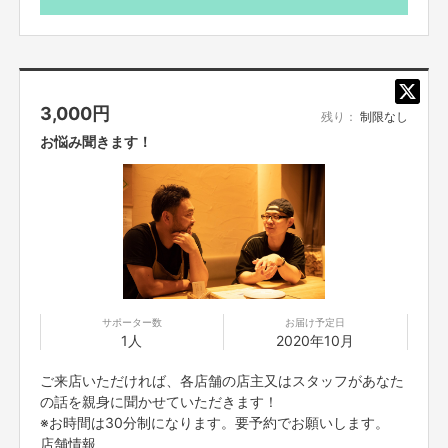
3,000
円
残り：
制限なし
お悩み聞きます！
近隣のお店が助け合う「優しい仕組み」
具体的な仕組みの説明
サポーター数
お届け予定日
1人
2020年10月
複数店舗✖️とっても気軽な会員制✖️サブスクリプション
ご来店いただければ、各店舗の店主又はスタッフがあなた
（おトクな定額サービス）
の話を親身に聞かせていただきます！
※お時間は30分制になります。要予約でお願いします。
まずは、四ツ橋エリアの様々なお店（今回のプロジェクトに将来的に加盟し
てくれる飲食店やエステ、ヘアサロン、整体院、洋服屋さんなど）、数十店
店舗情報