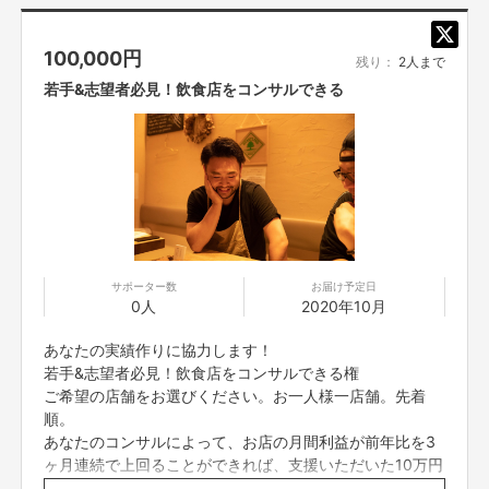
18:00-21:00（火曜ー日曜）
http://www.tb-
私たちの根底にあるものは、
giorno.com/fcblog/2020/05/14/456/
とにかく「お客様に喜んでもらい、その結果として地域の店舗ビジネスの経
100,000
円
残り：
2人まで
済を刺激し、より面白くしたい」という思いです。そして、それを多くの同
若手&志望者必見！飲食店をコンサルできる
業者様に共有し共存していきたい。そう思っております。地域の店舗ビジネ
スをなんとか盛り上げたい。地域が活気に溢れれば、必ず自店にも還元がく
る。死に物狂いで努力しているお店が簡単に負けない、倒れない土台を作り
上げ、未来へ繋げたい。
どうぞよろしくお願いいたします。
サポーター数
お届け予定日
0人
2020年10月
あなたの実績作りに協力します！
若手&志望者必見！飲食店をコンサルできる権
ご希望の店舗をお選びください。お一人様一店舗。先着
順。
あなたのコンサルによって、お店の月間利益が前年比を3
ヶ月連続で上回ることができれば、支援いただいた10万円
はお返し致します。