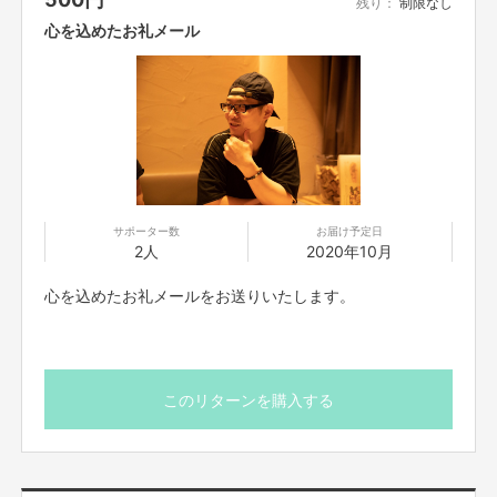
残り：
制限なし
今回のプロジェクトを立ち上げました。
心を込めたお礼メール
ちっぽけな飲食店の僕たちですが、アフターコロナの新時代
に自店のことだけではなく、地域、社会、世界、そして未来
のためにほんの少しでも役に立てる事を真剣に話し合ってい
ます。
サポーター数
お届け予定日
2人
2020年10月
心を込めたお礼メールをお送りいたします。
このリターンを購入する