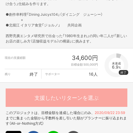
け合う」仕組みを作ります。
●創作串料理「Dining Juicys104」（ダイニング ジューシー）
×
●北堀江 イタリア食堂「ジョルノ」 共同企画
西野亮廣エンタメ研究所で出会った「1980年生まれ」の同い年二人が「新しい
お店の楽しみ方（店舗収益モデル）の構築」に挑みます。
34,600円
現在の支援総額
未達成
目標金額 500,000円
6.9
%
終了
16人
残り
サポーター
支援したいリターンを選ぶ
このプロジェクトは、目標金額を達成した場合にのみ、
2020/09/22 23:59
までに集まった金額から手数料を差し引いた額がプランナーに振り込まれま
す（All-or-Nothing方式）