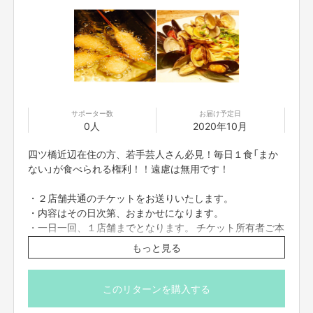
しゃればさらにプラス。これに加えて、下記の収益が各店舗に分配されま
す。
⬇︎
例）加盟店30店舗 会員数6000人×月額1000円＝600万円
÷30店舗＝１店舗あたり20万円を毎月継続的に 受け取れ
る ※プロジェクト参加費無料。（月額7000円＋回収会費の
10%はサブスクツール使用料として必要になる予定です。）
サポーター数
お届け予定日
0人
2020年10月
※提供サービス原価は各店舗毎に当然かかります。
四ツ橋近辺在住の方、若手芸人さん必見！毎日１食「まか
➕
ない」が食べられる権利！！遠慮は無用です！
そしてその土台（システム）ができたら、収益の一部を本プ
・２店舗共通のチケットをお送りいたします。
ロジェクト認知拡大のための広告費＋
「有事の際の被災地支
・内容はその日次第、おまかせになります。
援」や、世界の子供達に絵本を届ける活動など、「えんとつ
・一日一回、１店舗までとなります。 チケット所有者ご本
町のプペル」関連企画の支援にも継続的に回したい。
生み出
人様お一人分のみとなります。
せた収益を「意義ある投資」に使いたい。（私たちを巡り合わ
もっと見る
・前日までにご予約お願いいたします。
せてくれた恩人であり、日々オンラインサロンで素晴らし
・初来店から1ヶ月間が利用期限となります。
い情報提供をしてくださる西野亮廣さんへ恩返しがした
このリターンを購入する
い。
そして「プペル」への支援は巡り巡って、地球の貧困と
店舗情報
飢餓を終わらせる世界平和に繋がる。と信じています。
）