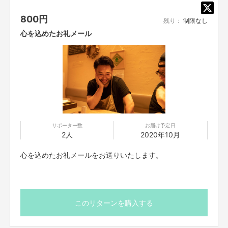
800
円
残り：
制限なし
理由
心を込めたお礼メール
近隣のお店が繋がって「無理なく自然に」助け合い、エネル
ギーを循環できる仕組みをつくりたい。
withコロナ時代において、外食やお店を（経済的にも）楽しみづらくなってい
る現状を打破し、お客様に喜んでもらいたい。
みんながもっともっと気軽に楽しく地域のお店を楽しめる仕組み。
お客様が
笑顔になれる、それが同時に店舗にとっては継続的な安定収益システムにな
サポーター数
お届け予定日
っている。そんな仕組みを作ります。
2人
2020年10月
「飲食業界全体、日本経済を押し上げる！」なんてことは言えませんが、せ
めて自分たちが暮らす地域の店舗ビジネスをなんとか盛り上げたい。
地域の
心を込めたお礼メールをお送りいたします。
お店にエネルギーが循環すれば、必ず自店にも還元される。
そう考えており
ます。
「一人勝ち」や我々「発起人が儲かる仕組み」とは対極の「みんなで助け合う」
という考え方。
このリターンを購入する
コロナ時代を力強く、しなやかに生き抜くためのきっかけづくりのためのプ
ロジェクトです。