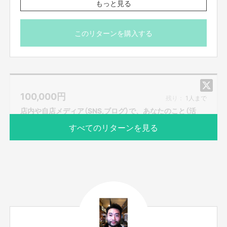
もっと見る
店舗情報
●創作串料理「Dining Juicys104」（ダイニング ジューシ
このリターンを購入する
DINING JUICYS （ダイニング ジューシー）
ー） 日曜日定休
店主 川野雄揮
18:00-21:00
http://diningjuicys-104.jp
Trattoria Bar Giorno （イタリア食堂「ジョルノ」）
●Trattoria Bar Giorno （イタリア食堂「ジョルノ」） 月曜日
店主 若林誠
定休
12:00-13:00（火曜ー金曜）
100,000
円
18:00-21:00（火曜ー日曜）
http://www.tb-
残り：
1人まで
giorno.com/fcblog/2020/05/14/456/
【所在地】
店内や自店メディア（SNS,ブログ）で、あなたのこと（活
お取引において開示要求があった場合速やかにお答えさせて頂きます。
動）を全力で宣伝します！
すべてのリターンを見る
【お問合せ先】
お問い合わせは下記のURLのメッセージからご連絡ください。
https://cf.fany.lol/users/message/view/49115
【返品期限】
不良品、発送品間違いの場合は無料で交換させていただきます。到着日から
サポーター数
お届け予定日
7日以内に上記問い合わせ先へご連絡ください。それ以上経過しますと返品
0人
2020年10月
をお受け出来ない場合がございます。※サポーターのご都合によるキャンセ