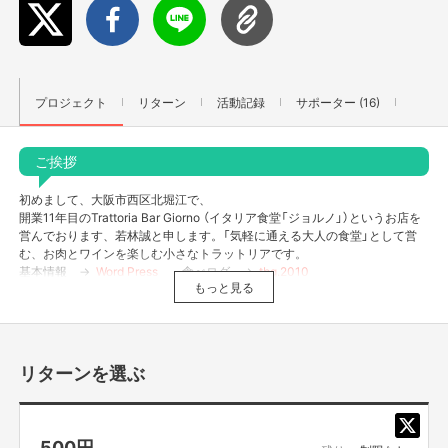
プロジェクト
リターン
活動記録
サポーター (16)
ご挨拶
初めまして、大阪市西区北堀江で、
開業11年目のTrattoria Bar Giorno （イタリア食堂「ジョルノ」）というお店を
営んでおります、若林誠と申します。「気軽に通える大人の食堂」として営
む、お肉とワインを楽しむ小さなトラットリアです。
基本情報 →
Word Press
食べログ →
tbg.2010
もっと見る
初めまして、大阪市西区新町で
創作串料理「Dining Juicys104」（ダイニング ジューシー）というお店を営
んでおります、川野雄揮と申します。
大阪のソウルフード「串カツ」をお洒落に多彩な味でお楽しみいただけま
リターンを選ぶ
す。
基本情報 →
http://diningjuicys-104.jp
西野亮廣エンタメ研究所で出会った同い年の僕たちがミーティングを重ね、
500
円