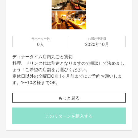
●会員制サービスの仕組みづくり
●賛同店舗と会員様集めの広告費
●有事の際の被災地支援
として大切に使わせていただきます。
サポーター数
お届け予定日
0人
2020年10月
最後に
ディナータイム店内丸ごと貸切
料理、ドリンク代は別途となりますので相談して決めまし
このプロジェクトの最大のポイントは、
ょう！ご希望の店舗をお選びください。
●世界平和を本気で目指す「プペル関連企画」への継続的な応援と有事の際の
定休日以外の全曜日OK! 1ヶ月前までにご予約お願いしま
被災地支援、そして
す。1〜10名様までOK。
●「収益の完全均等分配」です。
店舗情報
これは「お金を平等に分け合う」という事ですが、本当に大切なのは「お金」
もっと見る
●創作串料理「Dining Juicys104」（ダイニング ジューシ
ではなく「分け合う」という点です。
「助け合う」という思考性です
。
ー） 日曜日定休
18:00-21:00
http://diningjuicys-104.jp
このリターンを購入する
独占したり、偏ったりするのではなく「繋がって助け合い、共有して循環す
●Trattoria Bar Giorno （イタリア食堂「ジョルノ」） 月曜日
る」
定休
「自分を守る前に、仲間を守る」という考え方です。
12:00-13:00（火曜ー金曜）
その考えを軸にしっかりと店舗側にも利益がでる設計にしていきます。