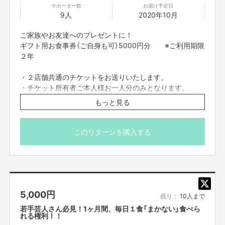
サポーター数
お届け予定日
9人
2020年10月
それぞれのメリット
ご家族やお友達へのプレゼントに！
お客様
ギフト用お食事券（ご自身も可）5000円分 ※ご利用期限
●例えば「月定額1000円」で、全ての加盟店舗で利用可能。
２年
●一日一回、一つのお店でお会計が500円OFF
などの特典が継続的に利用
できるといった企画を検討中です。例えば、月額1000円で最大約15000円
・２店舗共通のチケットをお送りいたします。
前後相当のサービスを受けられる！
・チケット所有者ご本人様お一人分のみとなります。
※お会計500円OFFの特典利用で一日1店舗利用し、30日間続けた場合）
・他のサービスとの併用は不可となります。
●いろんなお店を知り、繋がれる。
もっと見る
店舗情報
参加店舗様
●創作串料理「Dining Juicys104」（ダイニング ジューシ
このリターンを購入する
●（キチンと利用規約を作り、同意の上）集まった会費は一旦代表口座へ集約
ー） 日曜日定休
し、
完全均等分配。
18:00-21:00
http://diningjuicys-104.jp
●いろんなお店が繋がることで、お客様や様々な情報を共有することができ
●Trattoria Bar Giorno （イタリア食堂「ジョルノ」） 月曜日
る。
定休
●参加店舗が増えるほど会費が集まり知名度と埋席率が上がり、経営の好循
環が生まれ安定した継続収益となる。
12:00-13:00（火曜ー金曜）
●完全均等分配だから、仮にお客様が来られなくても分配収益は受け取れ
5,000
円
18:00-21:00
http://www.tb-
残り：
10人まで
る
。
giorno.com/fcblog/2020/05/14/456/
若手芸人さん必見！1ヶ月間、毎日１食「まかない」食べら
●新規集客＋追加注文＋リピーターさん獲得のチャンス！追加注文が一人
れる権利！！
2000円なら×20人で「40000円の売り上げ」が立ちます。お連れ様がいらっ