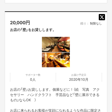
●創作串料理「Dining Juicys104」（ダイニング ジューシ
ー） 日曜日定休
18:00-21:00
http://diningjuicys-104.jp
●Trattoria Bar Giorno （イタリア食堂「ジョルノ」） 月曜日
20,000
円
定休
残り：
制限なし
12:00-13:00（火曜ー金曜）
お店の「壁」をお貸しします。
18:00-21:00
http://www.tb-
giorno.com/fcblog/2020/05/14/456/
サポーター数
お届け予定日
0人
2020年10月
この仕組みにより、、、
お店の「壁」お貸しします。個展などに！（絵 写真 アク
飲食店の最大の悩み「席数＝売上の限界」という物理的制約を突破できる可
セサリー ハンドクラフト 手芸品など「壁に展示できる
能性が上がります。近隣のお店が「リンク」して、みんなで集めた大切なお
もの」ならOK ）
客様を「みんなでシェア」する。地域経済が「循環」する。他店で生まれた利
益が自店の利益にもなり、逆も然り。自店舗だけでマネタイズを考えなくて
お店に来られるお客様が笑顔になれるような作品に限定さ