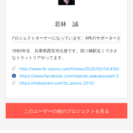
ル・返品・交換はお受けできません。
アーティスト、クリエイター、デザイナー、ミュージシャ
ン、芸人さん、 etc...
店内（チラシやポスターなど）や自店メディア（SNS,ブロ
【返品送料】
若林 誠
不良品、発送商品間違いの場合、着払いにて対応いたします。
グ）で、あなたのこと（活動）を全力で宣伝します！
宣伝ツール（チラシやポスターなど）はご用意お願いしま
件のプロジェクトオーナーになっています。
4件のサポーターと1件のプ
す。
期間は2ヶ月間。両店舗で実行。
もっと見る
1980年生 兵庫県西宮市出身です。四ツ橋駅近くで小さ
差別的、政治的、宗教的なものはお断りさせていただく場
合がございます。
なトラットリアやってます。
このリターンを購入する
http://www.tb-giorno.com/fcblog/2020/05/14/456/
店舗情報
●創作串料理「Dining Juicys104」（ダイニング ジューシ
https://www.facebook.com/makoto.wakabayashi.5
ー） 日曜日定休
https://instagram.com/tb_giorno.2010/
18:00-21:00
http://diningjuicys-104.jp
●Trattoria Bar Giorno （イタリア食堂「ジョルノ」） 月曜日
定休
12:00-13:00（火曜ー金曜）
このユーザーの他のプロジェクトを見る
18:00-21:00（火曜ー日曜）
http://www.tb-
giorno.com/fcblog/2020/05/14/456/