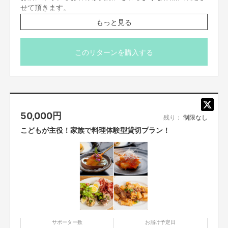
よくなる。他店のチカラを使わせてもらう。他店のスペースを使わせてもら
せて頂きます。
う。自店のチカラもスペースも他店に使ってもらう。
対等な関係。そして
収
期間は1ヶ月間となります。利用店舗、搬入日、スケジュ
益は完全均等分配。
繋がって共有し、循環する。新時代を生き抜くための適
もっと見る
切な流れを生み出したい。そう思っております。
ールは相談しましょう！
店舗情報
このリターンを購入する
●創作串料理「Dining Juicys104」（ダイニング ジューシ
ー） 日曜日定休
18:00-21:00
http://diningjuicys-104.jp
●Trattoria Bar Giorno （イタリア食堂「ジョルノ」） 月曜日
定休
50,000
円
12:00-13:00（火曜ー金曜）
残り：
制限なし
18:00-21:00（火曜ー日曜）
http://www.tb-
こどもが主役！家族で料理体験型貸切プラン！
giorno.com/fcblog/2020/05/14/456/
サポーター数
お届け予定日