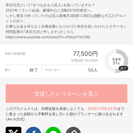
本坊元児という「せつなおもろ芸人」を知っていますか？
2001年ソラシド結成。劇場中心に活動2010年東京へ。
しかし東京で待っていたのは芸人稼働月2回残り28日は過酷な大工のアルバ
イトの日々。
仕事もお金も何もなく自暴自棄になりかけた本坊を追いかけたとろサーモン
村田監督の「本坊元児と申します」がこちら
https://www.youtube.com/watch?v=Pb0yXTnL19Q
77,500円
現在の支援総額
未達成
目標金額 150,000円
51
%
終了
50人
残り
サポーター
支援したいリターンを選ぶ
このプロジェクトは、目標金額を達成しなくても、
2020/11/08 23:59
まで
に集まった金額から手数料を差し引いた額がプランナーに振り込まれます
（All-In方式）