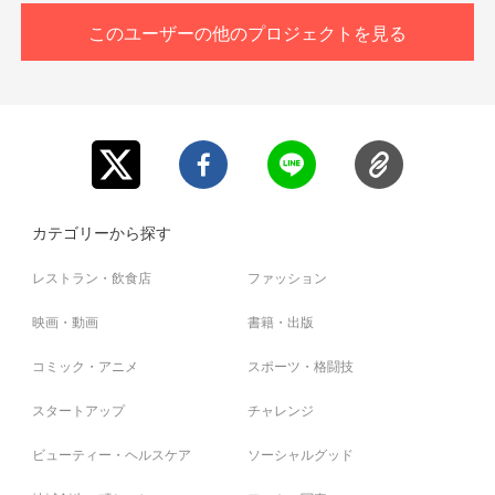
もう芸人ではありません。でも今の環境で出来そうなことは全部やってみよ
このユーザーの他のプロジェクトを見る
うと思うのです。
カテゴリーから探す
レストラン・飲食店
ファッション
映画・動画
書籍・出版
【僕を「かわのよろい」へレベルアップさせてください！】
コミック・アニメ
スポーツ・格闘技
スタートアップ
チャレンジ
でも、現実は家に冷房も冷蔵庫もなし、給湯器・風呂は壊れているなど生活
インフラすら全く整っていません。僕は山形市にも借りている家と西川町を
ビューティー・ヘルスケア
ソーシャルグッド
行き来しながら、合理的でない動きをしています。そして、まもなく冬で
す。今年は雪をとかしてカップラーメンを食べるようなことはしたくありま