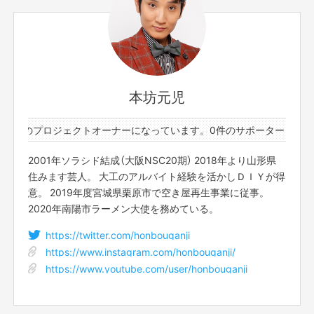
本坊元児
と1件のプロジェクトオーナーになっています。
0件のサポーターと1件
2001年ソラシド結成（大阪NSC20期） 2018年より山形県
住みます芸人。 大工のアルバイト経験を活かしＤＩＹが得
意。 2019年度宮城県栗原市で空き屋再生事業に従事。
2020年南陽市ラーメン大使を務めている。
https://twitter.com/honbouganji
https://www.instagram.com/honbouganji/
どんどん竹が生えてくるので、伐採して有効利用することで、翌年のたけの
https://www.youtube.com/user/honbouganji
こにつながるのです。竹の有効利用は全国で問題となっていますが、竹炭、
竹パウダーや竹チップ、竹酢酢など製作販売できるようにしたいのです。
そしてシゲルさんから借りている古民家を修繕して民泊施設ができれば僕は