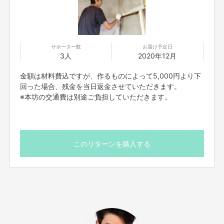
畑では、収穫イベントを行い採れたてお野菜で、夏はバーベキュー、冬はお
鍋をいただこうと思います。
サポーター数
お届け予定日
3人
2020年12月
竹林では、何と言っても春のたけのこ狩り！孟宗竹と細竹が採れます。山菜
狩りもできます。タラの芽、わらびなどたくさん採れます。夏は、七夕の飾
りつけ、流しそうめんや竹細工教室などやらなくてはいけません。
金額は材料費込ですが、作るものによって5,000円より下
回った場合、残金を当日返金させていただきます。
※本坊の交通費は別途ご負担していただきます。
このリターンを購入する