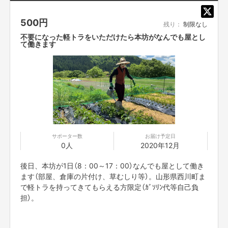
500
円
残り：
制限なし
不要になった軽トラをいただけたら本坊がなんでも屋とし
て働きます
友達もたくさん出来ました。仕事とは全く関係のない友達は学生以来です。
冠婚葬祭の場でも笑いを探す芸人たち。気を許した芸人にふと相談したこと
を翌日の舞台で言われる衝撃。笑いの魑魅魍魎からの解放は清々しい。
昨年の秋、三線仲間のシゲルさんに「西川町でシャイニングしないか？」と
言われ僕はシャイニングすることにしました。西川町は豪雪地帯です。シゲ
ルさんの持っている西川町の空き家を冬の間、雪下ろしをして雪から家を守
ってほしいと。シゲルさんはおじいちゃんなのです。その代わり春になった
ら山菜、たけのこに畑と好き放題やっていいよと月100円で古民家、竹林と
サポーター数
お届け予定日
畑を借りてシャイニングすることになりました。
0人
2020年12月
後日、本坊が1日（8：00～17：00）なんでも屋として働き
ます（部屋、倉庫の片付け、草むしり等）。山形県西川町ま
で軽トラを持ってきてもらえる方限定（ｶﾞｿﾘﾝ代等自己負
担）。