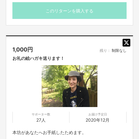
このリターンを購入する
1,000
円
残り：
制限なし
お礼の絵ハガキ送ります！
農業初心者レベル1の僕。道具も何もない、装備は「
ぬののふく
」レベル。畑
は耕作放棄地で草ぼうぼう、竹林管理もどないしたええねん、伐採した竹の
処分に金がかかるなど、グーグル先生で調べれば調べるほど、農業にはお金
サポーター数
お届け予定日
がかかることを知ります。
27人
2020年12月
そこで僕は、パン屋さんでアルバイトをしてマメ耕運機を購入しました。で
も、ご近所の農家さんからはこれじゃあちょっと厳しいのではないかとアド
本坊があなたへお手紙したためます。
バイスを受け、コロナ禍で収入も減り、
ぬののふく
に、
ひのきのぼう
を持っ