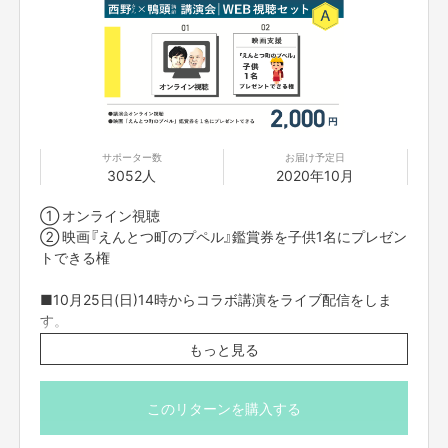
株式会社東京カモガシラランド 代表取締役
「良い情報を撒き散らす」社会変革のリーダーとして発信している
YouTube（通称 鴨Tube）は、チャンネル登録106万を突破。再生回数は2億回
以上再生され、価値ある情報を発信する「YouTube講演家」として日本一の
影響力を発揮している。
サポーター数
お届け予定日
3052人
2020年10月
キングコング西野亮廣さんをお迎えし、
コラボ講演会を開催します
① オンライン視聴
② 映画『えんとつ町のプペル』鑑賞券を子供1名にプレゼン
トできる権
■10月25日(日)14時からコラボ講演をライブ配信をしま
す。
■ライブ配信は「Vimeo」という配信システムを使用してお
もっと見る
届けいたします。限定リンクをクリックするだけで動画を
見ることができるため、アプリのダウンロードは必要あり
ません。
このリターンを購入する
■ライブ配信に参加できない方は、11月4日(日) 23：59ま
で視聴できますので、後日ゆっくりご覧いただけます。