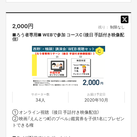
■限定リンクは、支援者の方にSILKHATのメッセージ機能
を使ってお知らせします。講演会開始3時間前までにはお
知らせしますので、メッセージのご確認をお願いします。
2,000
円
■他の方に限定リンクを共有されることは禁止です。
残り：
制限なし
■ろう者専用■ WEBで参加 コースC（後日 手話付き映像配
信）
日時 10月25日（日）14：00～16：00
※講演時間は120分間を予定しています。
場所 東京国際フォーラム ホールA
東京都千代田区丸の内3丁目5番1号
サポーター数
お届け予定日
※当日参加できない方は、WEB視聴できますので後日ゆっくりご覧いただけ
34人
2020年10月
ます。
※視聴期限11月4日（日）23：59まで
① オンライン視聴 （後日 手話付き映像配信）
② 映画『えんとつ町のプペル』鑑賞券を子供1名にプレゼン
トできる権
今回のコラボ講演には明確な目的があります