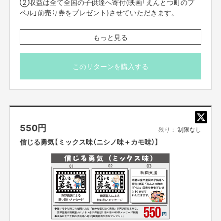
②収益は全て全国の子供達へ寄付(映画「えんとつ町のプ
現在実施中のクラウドファンディング
ペル」前売り券をプレゼント)させていただきます。
2020/11/27 23:59まで
■ 配信は「Vimeo」という配信システムを使用してお届けい
もっと見る
たします。限定リンクをクリックするだけで動画を見るこ
とができるため、アプリのダウンロードは必要ありませ
ん。
このリターンを購入する
■ 限定リンクは、支援者の方にSILKHATのメッセージ機能
を使ってお知らせします。10月30日(金)までにはお知らせ
しますので、メッセージのご確認をお願いします。
■ 他の方に限定リンクを共有されることは禁止です。
■ コラボ講演の参加（視聴）チケットは付いておりません、
西野亮廣のマネージャー田村Pが六本木ヒルズ“ド真ん中”を映画『えんとつ町
550
円
別途リターンの購入をお願いします。
残り：
制限なし
のプペル』でジャックしようとしている。
そこで11月29日（日）に「鴨頭嘉人 × 西野亮廣のマネージャー田村P」コラボ
信じる勇気【ミックス味（ニシノ味＋カモ味）】
講演を開催し、1265万円を集めて六本木ヒルズ完全ジャックを完成させた
い‼そして関わった人全員から「めちゃくちゃ応援している」を西野亮廣に伝
えたい‼
※講演会場に来れない方は、オンライン視聴が可能です。