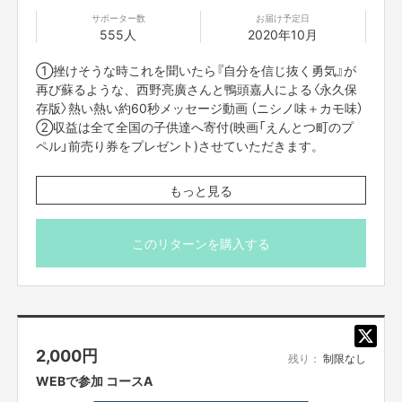
サポーター数
お届け予定日
555人
2020年10月
①挫けそうな時これを聞いたら『自分を信じ抜く勇気』が
はじめまして、YouTube講演家の
再び蘇るような、西野亮廣さんと鴨頭嘉人による〈永久保
鴨頭嘉人（かもがしら よしひと）です
存版〉熱い熱い約60秒メッセージ動画 （ニシノ味＋カモ味）
②収益は全て全国の子供達へ寄付(映画「えんとつ町のプ
ペル」前売り券をプレゼント)させていただきます。
■ 配信は「Vimeo」という配信システムを使用してお届けい
もっと見る
たします。限定リンクをクリックするだけで動画を見るこ
とができるため、アプリのダウンロードは必要ありませ
ん。
このリターンを購入する
■ 限定リンクは、支援者の方にSILKHATのメッセージ機能
を使ってお知らせします。10月30日(金)までにはお知らせ
しますので、メッセージのご確認をお願いします。
■ 他の方に限定リンクを共有されることは禁止です。
■ コラボ講演の参加（視聴）チケットは付いておりません、
2,000
円
別途リターンの購入をお願いします。
残り：
制限なし
主催者 略歴
WEBで参加 コースA