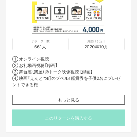
知らせしますので、メッセージのご確認をお願いします。
星も知らないし、
■他の方に限定リンクを共有されることは禁止です。
空も知らない。
※当日ご来場になる方のお名前・ご住所・お電話番号を『お
届け先情報』に記入してください（新型コロナウイルス感染
見上げたってもう何もないだろうっていうことで、
拡大防止のため、実際にご来場になった方全員のご連絡先
を把握する必要があります）。
誰も空を見上げることもしない。
サポーター数
お届け予定日
661人
2020年10月
※チケットの郵送はございません。
① オンライン視聴
空を見上げることを忘れた世界で
② お礼動画視聴【録画】
いつも下を向いている。
③ 舞台裏（楽屋）㊙トーク映像視聴 【録画】
④ 映画『えんとつ町のプペル』鑑賞券を子供2名にプレゼ
ントできる権
夢も希望もない…
■10月25日(日)14時からコラボ講演をライブ配信をしま
もっと見る
す。
夢語ることもままならない…
■ライブ配信は「Vimeo」という配信システムを使用してお
そんな世界観から物語がスタートします…
届けいたします。限定リンクをクリックするだけで動画を
このリターンを購入する
見ることができるため、アプリのダウンロードは必要あり
ません。
■ライブ配信に参加できない方は、11月4日(日) 23：59ま