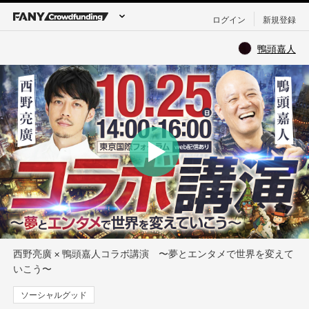
ログイン
新規登録
鴨頭嘉人
西野亮廣 × 鴨頭嘉人コラボ講演 〜夢とエンタメで世界を変えて
いこう〜
ソーシャルグッド