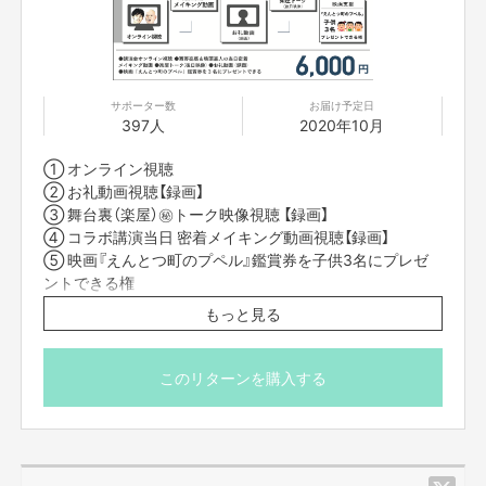
知らせしますので、メッセージのご確認をお願いします。
■他の方に限定リンクを共有されることは禁止です。
※当日ご来場になる方のお名前・ご住所・お電話番号を『お
届け先情報』に記入してください（新型コロナウイルス感染
サポーター数
お届け予定日
397人
2020年10月
拡大防止のため、実際にご来場になった方全員のご連絡先
を把握する必要があります）。
① オンライン視聴
※チケットの郵送はございません。
② お礼動画視聴【録画】
③ 舞台裏（楽屋）㊙トーク映像視聴 【録画】
④ コラボ講演当日 密着メイキング動画視聴【録画】
⑤ 映画『えんとつ町のプペル』鑑賞券を子供3名にプレゼ
ントできる権
これを多くの大人に、
そして子どもたちにも観て欲しい！
もっと見る
■10月25日(日)14時からコラボ講演をライブ配信をしま
す。
そんな社会的な意義を感じて
■ライブ配信は「Vimeo」という配信システムを使用してお
このリターンを購入する
届けいたします。限定リンクをクリックするだけで動画を
見ることができるため、アプリのダウンロードは必要あり
ぜひ応援させて欲しい！
ません。
■ライブ配信に参加できない方は、11月4日(日) 23：59ま