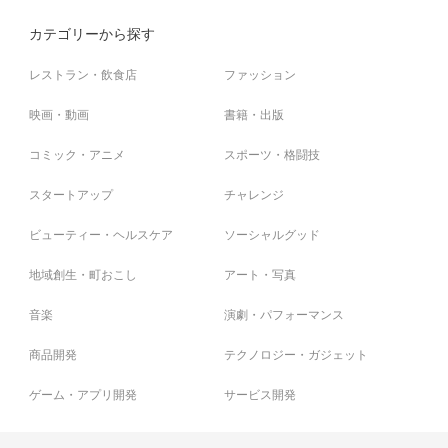
カテゴリーから探す
みたいなこの世の中…
レストラン・飲食店
ファッション
映画・動画
書籍・出版
これを何とかしてひっくり返したいんです！！
コミック・アニメ
スポーツ・格闘技
スタートアップ
チャレンジ
ビューティー・ヘルスケア
ソーシャルグッド
確かにエンターテイメントは不要不急である。
地域創生・町おこし
アート・写真
音楽
演劇・パフォーマンス
でも、僕はこう思っています！！
商品開発
テクノロジー・ガジェット
ゲーム・アプリ開発
サービス開発
不要不急のエンターテイメントこそが