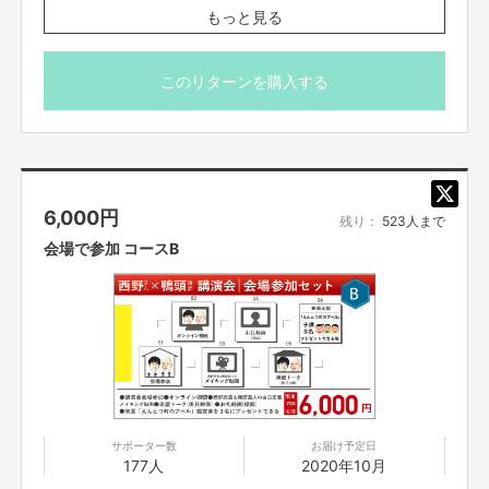
■10月25日(日)14時から東京国際フォーラムで開催するコ
もっと見る
ラボ講演会に会場参加できます。
■当日、携帯やメールなど支援したことが分かるものをご
“あの雲の上には星があるんだ”
持参ください。
このリターンを購入する
■オンライン配信は「Vimeo」という配信システムを使用し
てお届けいたします。限定リンクをクリックするだけで動
と信じ続け、そして動き始めます。
画を見ることができるため、アプリのダウンロードは必要
ありません。
■会場に参加できなくなった方は、11月4日(日) 23：59ま
もちろん最初は周りから馬鹿にされたり…
6,000
円
でオンライン視聴できますので、後日ゆっくりご覧いただ
残り：
523人まで
けます。
会場で参加 コースB
反対されたり…
■限定リンクは、支援者の方にSILKHATのメッセージ機能
を使ってお知らせします。講演会開始3時間前までにはお
知らせしますので、メッセージのご確認をお願いします。
そんなものがあるわけがない。
■他の方に限定リンクを共有されることは禁止です。
※当日ご来場になる方のお名前・ご住所・お電話番号を『お
届け先情報』に記入してください（新型コロナウイルス感染
拡大防止のため、実際にご来場になった方全員のご連絡先
を把握する必要があります）。
サポーター数
お届け予定日
177人
2020年10月
※チケットの郵送はございません。