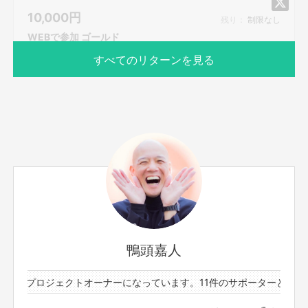
で視聴できますので、後日ゆっくりご覧いただけます。
と西野さんに申し出たところから
10,000
円
今回のコラボ講演が決まりました！
■限定リンクは、支援者の方にSILKHATのメッセージ機能
残り：
制限なし
を使ってお知らせします。講演会開始3時間前までにはお
WEBで参加 ゴールド
知らせしますので、メッセージのご確認をお願いします。
すべてのリターンを見る
■他の方に限定リンクを共有されることは禁止です。
サポーター数
お届け予定日
538人
2020年10月
① オンライン視聴
② お礼動画視聴【録画】
③ 舞台裏（楽屋）㊙トーク映像視聴 【録画】
④ コラボ講演当日 密着メイキング動画視聴【録画】
鴨頭嘉人
⑤ エンドロールのspecial thanksの中に大きく名前を記
今、不要不急という言葉が
載
3件のプロジェクトオーナーになっています。
11件のサポーターと3件の
私たちの周りでささやかれています
⑥ 映画『えんとつ町のプペル』鑑賞券を子供5名にプレゼ
もっと見る
ントできる権