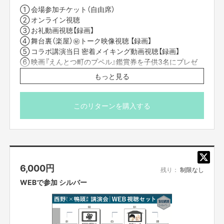
① 会場参加チケット（自由席）
② オンライン視聴
③ お礼動画視聴【録画】
④ 舞台裏（楽屋）㊙トーク映像視聴 【録画】
⑤ コラボ講演当日 密着メイキング動画視聴【録画】
そんな誹謗中傷をたくさん受けながら、
⑥ 映画『えんとつ町のプペル』鑑賞券を子供3名にプレゼ
でも自分が信じたものに向かって冒険を始め、
ントできる権
もっと見る
■10月25日(日)14時から東京国際フォーラムで開催するコ
ラボ講演会に会場参加できます。
このリターンを購入する
やがて自分たちの信じた“星”についに巡り合う。
■当日、携帯やメールなど支援したことが分かるものをご
持参ください。
■オンライン配信は「Vimeo」という配信システムを使用し
てお届けいたします。限定リンクをクリックするだけで動
そんな今、私たちがリアルな社会に漂う
暗い気持ちの
画を見ることができるため、アプリのダウンロードは必要
6,000
円
ありません。
残り：
制限なし
■会場に参加できなくなった方は、11月4日(日) 23：59ま
その先に感じている“希望”が
WEBで参加 シルバー
でオンライン視聴できますので、後日ゆっくりご覧いただ
けます。
『えんとつ町のプペル』のストーリーの中に込められています。
■限定リンクは、支援者の方にSILKHATのメッセージ機能
を使ってお知らせします。講演会開始3時間前までにはお