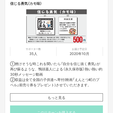
「この煙を突き抜けて星を見つける。」
信じる勇気（カモ味）
絶対に行ける‼️
僕たちには…出来る❤️
こんな素晴らしい人生が歩めるって…
想像も出来なかった…。
ありがとう西野亮廣さん‼️
ありがとうチームカモガシラのみんな‼️
ありがとう支援してくださった皆さん‼️
サポーター数
お届け予定日
感謝しかありません‼️
35人
2020年10月
またまた燃えてきましたー🔥🔥🔥🔥🔥
①挫けそうな時これを聞いたら『自分を信じ抜く勇気』が
僕たちが本当に望んでいる世界を…
再び蘇るような、鴨頭嘉人による〈永久保存版〉熱い熱い約
一緒に創りましょう‼️
30秒メッセージ動画
②収益は全て全国の子供達へ寄付(映画「えんとつ町のプ
大丈夫…ひとりじゃない❤️
ペル」前売り券をプレゼント)させていただきます。
■ 配信は「Vimeo」という配信システムを使用してお届けい
もっと見る
たします。限定リンクをクリックするだけで動画を見るこ
とができるため、アプリのダウンロードは必要ありませ
ん。
このリターンを購入する