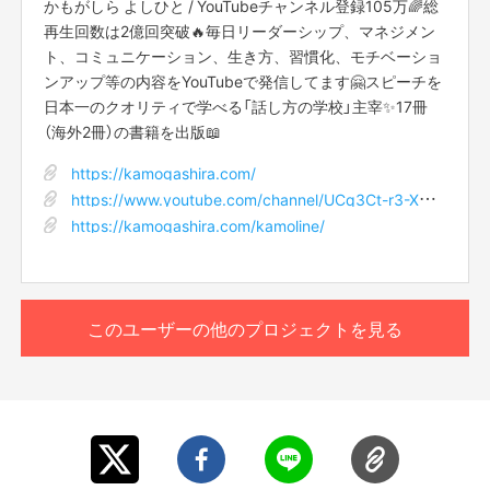
かもがしら よしひと / YouTubeチャンネル登録105万🌈総
再生回数は2億回突破🔥毎日リーダーシップ、マネジメン
■10月25日(日)14時からコラボ講演をライブ配信をしま
僕には憤りがあります。
このリターンを購入する
ト、コミュニケーション、生き方、習慣化、モチベーショ
す。
ンアップ等の内容をYouTubeで発信してます🤗スピーチを
■ライブ配信は「Vimeo」という配信システムを使用してお
コミュニケーションを減らしましょう
届けいたします。限定リンクをクリックするだけで動画を
日本一のクオリティで学べる「話し方の学校」主宰✨17冊
見ることができるため、アプリのダウンロードは必要あり
（海外2冊）の書籍を出版📖
ません。
とか…
https://kamogashira.com/
■ライブ配信に参加できない方は、11月4日(日) 23：59ま
で視聴できますので、後日ゆっくりご覧いただけます。
https://www.youtube.com/channel/UCq3Ct-r3-XbGxDiG7BGu2dQ
■限定リンクは、支援者の方にSILKHATのメッセージ機能
https://kamogashira.com/kamoline/
不要不急なことをやめましょう
を使ってお知らせします。講演会開始3時間前までにはお
知らせしますので、メッセージのご確認をお願いします。
■他の方に限定リンクを共有されることは禁止です。
って言い始めたことに対する憤りです。
■支援時、必ず備考欄に、掲載をご希望のお名前(ニック
このユーザーの他のプロジェクトを見る
ネーム等も可)をご記入ください。
まるで…
死んだように生きよう