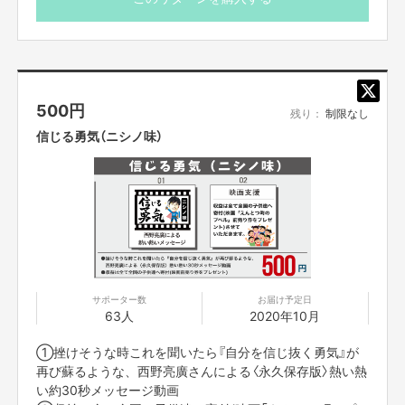
■ 限定リンクは、支援者の方にSILKHATのメッセージ機能
を使ってお知らせします。10月30日(金)までにはお知らせ
しますので、メッセージのご確認をお願いします。
■ 他の方に限定リンクを共有されることは禁止です。
■ コラボ講演の参加（視聴）チケットは付いておりません、
ありがとうございました!!
500
円
別途リターンの購入をお願いします。
残り：
制限なし
クラウドファンディングは終了致しました。
信じる勇気（ニシノ味）
動画視聴権利を下記のクラウドファンディングで販売中です。
サポーター数
お届け予定日
63人
2020年10月
①挫けそうな時これを聞いたら『自分を信じ抜く勇気』が
再び蘇るような、西野亮廣さんによる〈永久保存版〉熱い熱
い約30秒メッセージ動画