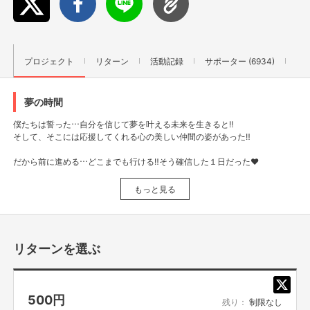
プロジェクト
リターン
活動記録
サポーター (6934)
夢の時間
僕たちは誓った…自分を信じて夢を叶える未来を生きると‼️
そして、そこには応援してくれる心の美しい仲間の姿があった‼️
だから前に進める…どこまでも行ける‼️そう確信した１日だった❤️
本当に最高だった‼️
もっと見る
胸の熱さが止まらなかった🔥
自分の鼓動が喜びに充ち満ちていた‼️
そして僕たちの意思は呼吸レベルでシンクロしていた❤️
リターンを選ぶ
さぁ次に行こう🔥
12/25の映画えんとつ町のプペル公開初日だ‼️
ここで、また再確認するんだ‼️
500
円
残り：
制限なし