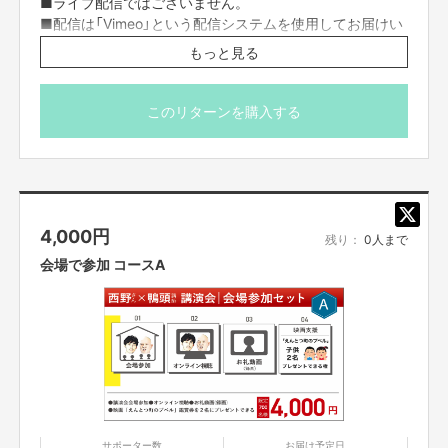
■ライブ配信ではございません。
■配信は「Vimeo」という配信システムを使用してお届けい
まずはその目的をお伝えしようと思います。
たします。限定リンクをクリックするだけで動画を見るこ
もっと見る
とができるため、アプリのダウンロードは必要ありませ
それは絵本「えんとつ町のプペル」を原作とした、
ん。
映画『映画 えんとつ町のプペル』（12月に全国公開）の
■視聴用の限定リンクは、支援者の方にSILKHATのメッセ
このリターンを購入する
動員人数を一人でも多く増やすことです！！
ージ機能を使ってお知らせします。講演日10/25から1週間
以内には映像を編集してお知らせしますので、メッセージ
のご確認をお願いします。
■映像は公開日から1週間の間視聴可能ですす。
■他の方に限定リンクを共有されることは禁止です。
4,000
円
残り：
0人まで
会場で参加 コースA
▼映画『えんとつ町のプペル』のCMはこちら
https://youtu.be/askt1NhP6v4
サポーター数
お届け予定日