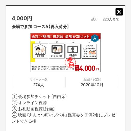
で視聴できますので、後日ゆっくりご覧いただけます。
■限定リンクは、支援者の方にSILKHATのメッセージ機能
4,000
円
を使ってお知らせします。講演会開始3時間前までにはお
残り：
226人まで
知らせしますので、メッセージのご確認をお願いします。
会場で参加 コースA【再入荷分】
■他の方に限定リンクを共有されることは禁止です。
はからずとも今このコロナ渦によって
多くの人達が不安や怖れ、
そして見通しが立たないという、
なんとなく今の日本の社会に漂う
暗いシチュエーションがまるで…
サポーター数
お届け予定日
煙突から出た黒い煙のような気がするんです。
274人
2020年10月
① 会場参加チケット（自由席）
② オンライン視聴
でも、えんとつ町の少年ルビッチとゴミ人間プペルは、
③ お礼動画視聴【録画】
いつも空を見上げ
④ 映画『えんとつ町のプペル』鑑賞券を子供2名にプレゼ
ントできる権