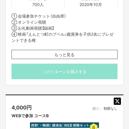
700人
2020年10月
① 会場参加チケット（自由席）
映画『えんとつ町のプペル』を
② オンライン視聴
応援しようと思った２つの理由
③ お礼動画視聴【録画】
④ 映画『えんとつ町のプペル』鑑賞券を子供2名にプレゼ
１つ目の理由は
ントできる権
僕が西野亮廣さんのことが
大好きで大好きで大尊敬している
から、応援した
いという個人的感情です。
■10月25日(日)14時から東京国際フォーラムで開催するコ
もっと見る
ラボ講演会に会場参加できます。
■当日、携帯やメールなど支援したことが分かるものをご
そして２つ目の理由は
持参ください。
このリターンを購入する
■オンライン配信は「Vimeo」という配信システムを使用し
僕がこの映画に
社会的に意義がある
と感じたからです。
てお届けいたします。限定リンクをクリックするだけで動
画を見ることができるため、アプリのダウンロードは必要
ありません。
まず、『えんとつ町のプペル』の物語はどんな物語かと言うと、
■会場に参加できなくなった方は、11月4日(日) 23：59ま
4,000
円
でオンライン視聴できますので、後日ゆっくりご覧いただ
残り：
制限なし
煙突だらけの「えんとつ町」では、
けます。
WEBで参加 コースB
そこかしこから煙が上がり、頭の上はモックモク。
■限定リンクは、支援者の方にSILKHATのメッセージ機能
を使ってお知らせします。講演会開始3時間前までにはお
つまり、この町の人は頭の上が煙で覆われてしまっているから