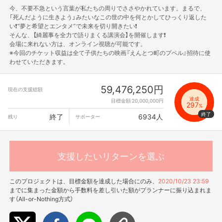
今、不要不急という言葉が私たちの周りでささやかれています。まるで、
「死んだように生きよう」みたいなこの世の中を何とかしてひっくり返した
い❗“夢と希望とエンタメ”で未来を切り開きたい❗
そんな、【綺麗事を全力で語りまくる講演会】を開催します❗
会場に来れない方は、オンライン視聴が可能です。
※今回のチケット収益は全て子供たちの映画『えんとつ町のプペル』招待に使
わせていただきます。
59,476,250円
現在の支援総額
達成
目標金額 20,000,000円
297
%
終了
6934人
残り
サポーター
支援したいリターンを選ぶ
このプロジェクトは、目標金額を達成した場合にのみ、
2020/10/23 23:59
までに集まった金額から手数料を差し引いた額がプランナーに振り込まれま
す（All-or-Nothing方式）