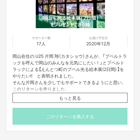
プペルトラックを作ろうと思い、各所にご相談していたところ、
「自分たち
サポーター数
お届け予定日
が大切に思っているトラックが素敵にラッピングされて、子どもたちに笑顔
17人
2020年12月
を届けることができるなら、こんな素敵な世界はない！」
と共感してくださ
る方がいました。
岡山在住の U25 片岡 翔（カタショウ）さんが、「プペルトラ
ックを呼んで岡山のみんなを元気にしたい！」とプペルト
しかし、私にはこの素晴らしいプロジェクトを全国のみなさんに届ける影響
ラックによる【えんとつ町のプペル光る絵本展(2日間) 】を
力はありません。
やりたい!! と表明されました。
そこで、
クラウドファンディングを実施し、このプロジェクトに共感してい
そんな片岡さんを少しでもサポートできるようにと思い、
ただけるみなさんで作り上げるプペルトラックプロジェクトを実現したいと
このリターンを作りました。
考えるようになりました。
もっと見る
資金が集まらなかった場合、不足分を片岡さんが全額負担
もちろん、クラウドファンディングが簡単なことでないことは理解しており
することになりますが、岡山に「プペルトラック光る絵本
ます。
展(2日間)」はプレゼントされます。
そのため、私は9月末で勤務先を退職し、全国でプペルトラックの宣伝をす
このリターンを購入する
るべく「ドブ板営業」を実施しております。
少しでも多くの人にプペルトラックの存在を知ってもらうために全力で頑張
■開催時期
っておりますので、お会いできる機会がある方はよろしくお願いいたしま
お届け予定日は「2020年12月」となっていますが、厳密に
す！