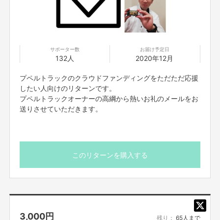
西野さん所有の60センチ角の光る絵本パネル現物をお借りし、プペルバス
の弟として、全国に光る絵本展を届けるトラックを作ります！
🔻プペルトラック ホームページ
https://www.poupelletruck.com
サポーター数
お届け予定日
132人
2020年12月
🔻Facebook プペルトラック コミュニティページ
https://www.facebook.com/groups/796982164169917/?ref=share
プペルトラックのクラウドファンディングをただただ応援
したい人向けのリターンです。
プペルトラックオーナーの高綱から熱いお礼のメールをお
送りさせていただきます。
このリターンを購入する
3,000
円
残り：
65人まで