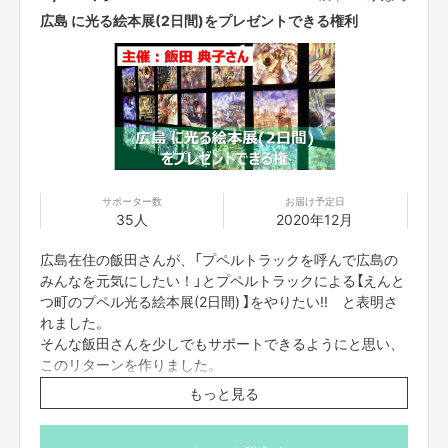
広島 に光る絵本展(2日間)をプレゼントできる権利
実は会社が好きで愛着もあり、仕事も大好きなので、本当は辞めずにできる
ことはないかと考えていましたが、副業禁止のためやむなく退社することに
なりました。
やりたいことをやるために、実現に向けて私は覚悟を持って走り出しまし
た。
サポーター数
お届け予定日
35人
2020年12月
「西野亮廣エンタメ研究所」に入会し、
私は「プペルバス」と運命の出会いを
しました。
広島在住の飯田さんが、「プペルトラックを呼んで広島の
みんなを元気にしたい！」とプペルトラックによる【えんと
プペルバスを見た瞬間に私は思い描きました。
つ町のプペル光る絵本展(2日間) 】をやりたい!! と表明さ
「トラックで個展をお届けできるのでは？トラックならではの可能性もある
れました。
のでは？プペルバスとプペルトラックとの共創(走)も魅力的ではないか？ 」
そんな飯田さんを少しでもサポートできるようにと思い、
その思いがどんどん膨らみ、日に日に強くなっていったのです。
このリターンを作りました。
もっと見る
資金が集まらなかった場合、不足分を飯田さんが全額負担
することになりますが、広島に「プペルトラック光る絵本
展(2日間)」はプレゼントされます。