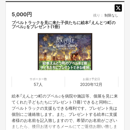
は「2020年12月以降」となります。
※このリターンで集まった支援は、全額『片岡さんが主催す
5,000
円
る開催権利(2日間)購入費用』として片岡さんにお渡しいた
残り：
制限なし
します。
プペルトラックを見に来た子供たちに絵本「えんとつ町の
プペル」をプレゼント(1冊)
サポーター数
お届け予定日
57人
2020年12月
絵本『えんとつ町のプペル』を病院や施設等、個展を見に来
今回のクラウドファンディングで集まった資金は以下の用途に使わせていた
だきます。
てくれた子どもたちにプレゼント（1冊）できると同時に、
プペルトラックの支援もできる権利です。プレゼント先は
・4トントラック車体購入費
個別にご連絡致します。また、プレゼントする絵本に支援
・外装ラッピング費
者様のお名前を記入致しますので、希望のお名前がござい
・内装改造費
ましたら、後日お送りするメールにてご返信お願い致しま
・1年間の運営費