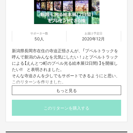
現時点で考えているプペルトラックの今後のスケジュールは以下となりま
す。
・2020年10月中旬-11月 会社設立・車両(4tウイングトラック)購入
（融資にて資金を立て替えて映画の公開に間に合うようにトラックを購入
サポーター数
お届け予定日
します）
50人
2020年12月
・2020年11月29日 クラウドファンディング終了
・2020年12月中旬 プペルトラック完成（何としても映画の公開に間に合
新潟県長岡市在住の寺迫正悟さんが、「プペルトラックを
わせたいです）
・2020年12月下旬 「映画 えんとつ町のプペル」公開・プペルトラック全
呼んで新潟のみんなを元気にしたい！」とプペルトラック
国巡礼
による【えんとつ町のプペル光る絵本展(2日間) 】を開催し
たい!! と表明されました。
映画の宣伝のお手伝いをさせていただき、その後も全国を回って光る絵本展
そんな寺迫さんを少しでもサポートできるようにと思い、
を行っていきます。
このリターンを作りました。
映画公開終了後は、
「飛び出す絵本展」・「移動式人形劇」
などで、新たなエ
ンタメをみなさまにお届けしたいと考えています。
もっと見る
資金が集まらなかった場合、不足分を寺迫さんが全額負担
することになりますが、新潟に「プペルトラック光る絵本
展(2日間)」はプレゼントされます。
このリターンを購入する
「長年勤めた安定した収入のある会社をわざわざ辞めてまでなぜ？家族の反
■開催時期
対は？」と言われることもあります。
お届け予定日は「2020年12月」となっていますが、厳密に
会社に自分の人生をゆだねる生き方というのはどうなのか、自分はどんな生
き方をしていきたいのか、という思いがあります。
は「2020年12月以降」となります。