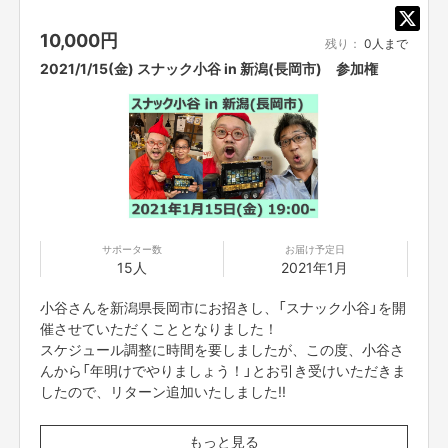
※このリターンで集まった支援は、全額『寺迫さんが主催す
例え失敗したとしてもどうにでも転べる自分がいる。
10,000
円
る開催権利(2日間)購入費用』として寺迫さんにお渡しいた
残り：
0人まで
共感してくださる会社さんや協力してくれる仲間がいること。
します。
人生をかけて今チャレンジしたい！
2021/1/15(金) スナック小谷 in 新潟(長岡市) 参加権
プペルトラックというムーブメントを起こしたい！
本気でそう考えています。
「信じぬくんだ。たとえひとりになっても」
トラックができて西野さんの光る絵本のパネルをつむことが実現できれば、
プペルバスだけでなくトラックを利用して全国のみなさんに光る絵本展をお
届けすることができます。
トラックの最も良いところは、たくさんの物資を積むことができるので、災
サポーター数
お届け予定日
害時に支援物資を届けることもできます。
15人
2021年1月
被災地に物資を届けたあと、空になった荷台で個展ができます。
小谷さんを新潟県長岡市にお招きし、「スナック小谷」を開
避難所生活に憩いの場を与える役割も果たしたいと思っています。
催させていただくこととなりました！
避難所では、プライベートな空間がないため、箱型のトラックが行くことに
スケジュール調整に時間を要しましたが、この度、小谷さ
よって、着替えや授乳スペースなどのプライベート空間として利用いただく
んから「年明けでやりましょう！」とお引き受けいただきま
など、トラックならではの多くの可能性を持っています。
したので、リターン追加いたしました!!
プペルバスの弟として充実したコンテンツを提供できるよう頑張ります。
ぜひご支援をよろしくお願いいたします！
15名の限定となります！ 即完売しますよね！ お早めに
もっと見る