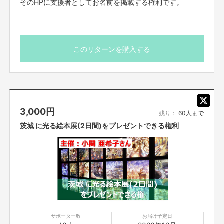
そのHPに支援者としてお名前を掲載する権利です。
このリターンを購入する
3,000
円
残り：
60人まで
茨城 に光る絵本展(2日間)をプレゼントできる権利
また、トラックは私たちの生活に欠かせない物流を担っていますが、どの会
社の、どのトラックが物を運んできても、そこに関心が寄せられることはあ
りません。
「プペルトラック」は、トラックが行くだけで喜んでもらえ、笑顔を届け、
トラックそのものに価値を持たせることができる
、というところに可能性を
感じました。
サポーター数
お届け予定日