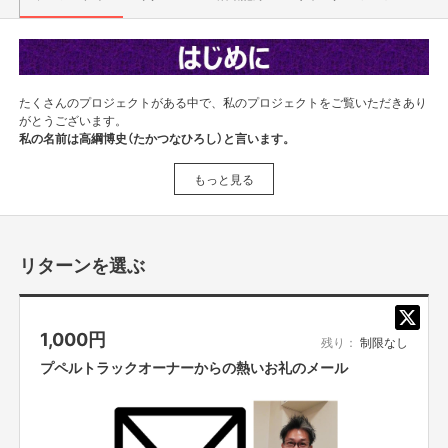
たくさんのプロジェクトがある中で、私のプロジェクトをご覧いただきあり
がとうございます。
私の名前は高綱博史（たかつなひろし）と言います。
2005年より大手物流企業に新卒から15年勤めていましたが、このプロジェ
もっと見る
クトを実現するために9月末に退社をしました。
私に退路はありません。
人生をかけてプペルトラックに挑戦します！
リターンを選ぶ
トラックで移動する『光る絵本展』を実現させたい！
🔻プペルトラック とは？ (YouTube動画)
https://youtu.be/zeCPFjzlguk
1,000
円
残り：
制限なし
🔻【対談LIVE】なぜトラックなのか？
(YouTube動画)
プペルトラックオーナーからの熱いお礼のメール
https://youtu.be/P6JIgZSQ3_M
🔻【KATARUBA 】プペルトラックへの想いを深堀り
(YouTube動画)
https://youtu.be/KEXPQJpkMZU