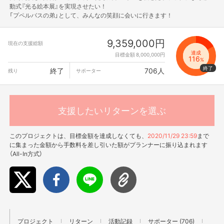
動式『光る絵本展』を実現させたい！
「プペルバスの弟」として、みんなの笑顔に会いに行きます！
9,359,000円
現在の支援総額
達成
目標金額 8,000,000円
116
%
終了
706人
残り
サポーター
支援したいリターンを選ぶ
このプロジェクトは、目標金額を達成しなくても、
2020/11/29 23:59
まで
に集まった金額から手数料を差し引いた額がプランナーに振り込まれます
（All-In方式）
プロジェクト
リターン
活動記録
サポーター (706)