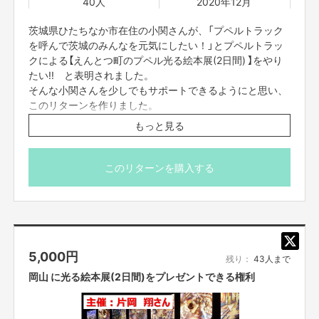
40人
2020年12月
より多くの方にお楽しみいただけるよう、光る絵本展だけでなく、舞台ステ
ージ・プロジェクションマッピングなどトラックの特性を活かした様々な企
茨城県ひたちなか市在住の小関さんが、「プペルトラック
画を提案していきたいと考えています。
を呼んで茨城のみんなを元気にしたい！」とプペルトラッ
クによる【えんとつ町のプペル光る絵本展(2日間) 】をやり
たい!! と表明されました。
そんな小関さんを少しでもサポートできるようにと思い、
私がプペルトラックのプロジェクトで実現したいことは以下の3つになりま
このリターンを作りました。
す。
もっと見る
・多くの子供たちに笑顔を届けたい！
資金が集まらなかった場合、不足分を小関さんが全額負担
・絵本展に行くことができない人たちに絵本展を届けたい！
することになりますが、茨城に「プペルトラック光る絵本
・災害時の被災地支援
展(2日間)」はプレゼントされます。
このリターンを購入する
■開催時期
お届け予定日は「2020年12月」となっていますが、厳密に
は「2020年12月以降」となります。
※このリターンで集まった支援は、全額『小関さんが主催す
5,000
円
る開催権利(2日間)購入費用』として小関さんにお渡しいた
残り：
43人まで
します。
岡山 に光る絵本展(2日間)をプレゼントできる権利