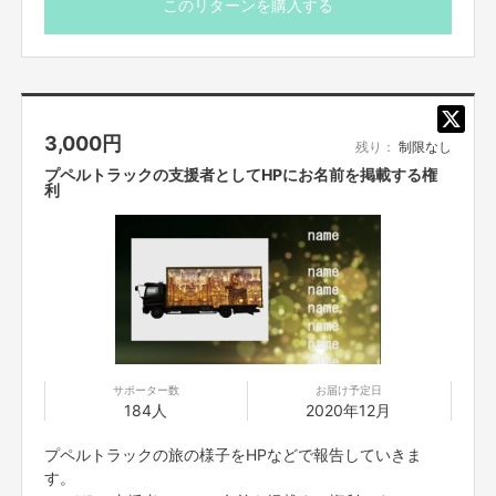
このリターンを購入する
■開催時期
お届け予定日は「2020年12月」となっていますが、厳密に
は「2020年12月以降」となります。
※このリターンで集まった支援は、全額『飯田さんが主催す
3,000
円
る開催権利(2日間)購入費用』として飯田さんにお渡しいた
残り：
制限なし
します。
プペルトラックの支援者としてHPにお名前を掲載する権
利
プペルバスの『みんなの笑顔に会いにいく』というコンセプトに感動共感し
た私は、オンラインサロン入会3日後にはプペルバスを作った山口さんに
「プペルトラックを作りたいです！」とご相談させていただきました。
山口さんはいきなりの申し出に、また既に事業化しているプペルバスに類似
した活動にも関わらず笑って快諾してくださいました。
「トラックもあれ
ば、こどもたちの笑顔が増えるじゃないですか！」
サポーター数
お届け予定日
プペルトラックを実現したいと思うようになったきっかけは
「プペルバス」
184人
2020年12月
の理念に共感したこと。
「個展にいけない子どもたちの元へこちらから届けにいく」・「バスが行った
プペルトラックの旅の様子をHPなどで報告していきま
だけで子どもたちが喜んでくれる」とても素敵な体験だと思いました。
す。