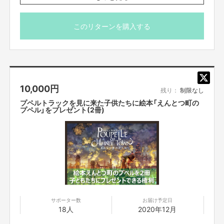
ご購入ください!
■開催日時
このリターンを購入する
【所在地】
2021年1月15日(金) 19:00-21:30
お取引において開示要求があった場合速やかにお答えさせて頂きます。
会場：新潟県長岡市信濃2-6-1 美容室シエル
飲食物持込・差し入れ大歓迎!! (主催側でも準備いたしま
す)
【お問合せ先】
■注意事項
お問い合わせは下記のURLのメッセージからご連絡ください。
https://cf.fany.lol/users/message/view/59485
10,000
円
小谷さんのスケジュールまたは、新型コロナウイルス感染
残り：
制限なし
拡大等の不可抗力により、急遽、開催日時が変更になる可
プペルトラックを見に来た子供たちに絵本「えんとつ町の
能性がある旨、あらかじめご了承のうえ、リターン購入く
プペル」をプレゼント(2冊)
ださいますようお願い申し上げます。
【返品期限】
ご購入者様都合による当日ご不参加等についての返金はい
不良品、発送品間違いの場合は無料で交換させていただきます。到着日から
たしかねます。
7日以内に上記問い合わせ先へご連絡ください。それ以上経過しますと返品
をお受け出来ない場合がございます。※サポーターのご都合によるキャンセ
ル・返品・交換はお受けできません。
【返品送料】
不良品、発送商品間違いの場合、着払いにて対応いたします。
サポーター数
お届け予定日
18人
2020年12月