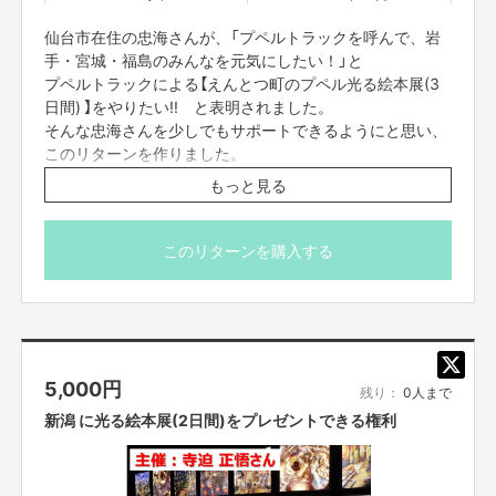
仙台市在住の忠海さんが、「プペルトラックを呼んで、岩
手・宮城・福島のみんなを元気にしたい！」と
プペルトラックによる【えんとつ町のプペル光る絵本展(3
日間) 】をやりたい!! と表明されました。
そんな忠海さんを少しでもサポートできるようにと思い、
・映画公開に合わせて、全国を走り回れたらおもしろい
・映画の後もおもしろいことができそう
このリターンを作りました。
もっと見る
このプロジェクトに共感していただき、様々なアイデアとアドバイスを頂戴
資金が集まらなかった場合、不足分を忠海さんが全額負担
することができました。
することになりますが、
岩手・宮城・福島に「プペルトラック光る絵本展(3日間)」
プペルトラックで「光る絵本展」をお届けし、『映画 えんとつ町のプペル』を
このリターンを購入する
はプレゼントされます。
応援したい
より多くの方に『えんとつ町のプペル』を知ってもらいたい
■開催時期
プペルバスの光る絵本展は既に予約で埋まりつつあり、映画を見て感動して
お届け予定日は「2020年12月」となっていますが、厳密に
くださったお客様が、光る絵本展に興味を持っていただけた時にはご要望に
は「2020年12月以降」となります。
お応えできないことが予想されます。プペルトラックは映画が公開される
5,000
円
※このリターンで集まった支援は、全額『忠海さんが主催す
2020年12月の完成を目指して動いていますので、すぐにみなさんのもとへ
残り：
0人まで
る開催権利(3日間)購入費用』として
駆けつけていける準備をしっかりと整えていきたいと思い、このタイミング
新潟 に光る絵本展(2日間)をプレゼントできる権利
でクラウドファンディングをさせていただきました。
忠海さんにお渡しいたします。