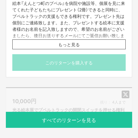
絵本『えんとつ町のプペル』を病院や施設等、個展を見に来
てくれた子どもたちにプレゼント（2冊）できると同時に、
プペルトラックの支援もできる権利です。プレゼント先は
個別にご連絡致します。また、プレゼントする絵本に支援
者様のお名前を記入致しますので、希望のお名前がござい
ましたら、後日お送りするメールにてご返信お願い致しま
す。
もっと見る
※お届け予定日は「2020年12月」となっていますが、厳密
には「2020年12月以降」となります。
このリターンを購入する
10,000
円
残り：
4人まで
光る絵本展でプペルトラックの開閉スイッチを押せる権利
すべてのリターンを見る