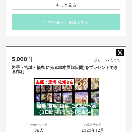
す。
もっと見る
プペルトラックは作って終わりのプロジェクトではありません。
※お届け予定日は「2020年12月」となっていますが、厳密
完成後は、全国のみなさんに継続的に光る絵本展をお届けできるように運営
には「2020年12月以降」となります。
していきますのでよろしくお願いいたします！
このリターンを購入する
私が「西野亮廣エンタメ研究所」に入会したのは2020年7月9日です。
そこからプペルバスに出会い、今までまだ3ヶ月。
中にはなぜそんなに急いでプペルトラックを作りたいのか疑問を持つ方もい
5,000
円
残り：
22人まで
らっしゃるかもしれません。
浮足立っているんじゃないかと思われるかもしれません。
岩手・宮城・福島 に光る絵本展(3日間)をプレゼントでき
る権利
しかし、僕は今のこのタイミングでプペルトラックをどうしても作りたいと
思っています。
理由は今年の年末に『映画 えんとつ町のプペル』が公開されるからです。
8月8日に「西野コンサル」を受け、西野亮廣さんにプペルトラックについて
相談させていただく機会を得ることができました。
サポーター数
お届け予定日
38人
2020年12月