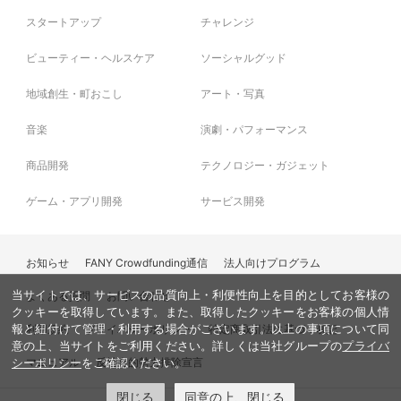
スタートアップ
チャレンジ
ビューティー・ヘルスケア
ソーシャルグッド
地域創生・町おこし
アート・写真
音楽
演劇・パフォーマンス
商品開発
テクノロジー・ガジェット
ゲーム・アプリ開発
サービス開発
お知らせ
FANY Crowdfunding通信
法人向けプログラム
当サイトでは、サービスの品質向上・利便性向上を目的としてお客様の
よくある質問
お問い合わせ
クッキーを取得しています。また、取得したクッキーをお客様の個人情
利用規約
プライバシーポリシー
特定商取引法に基づく表記
報と紐付けて管理・利用する場合がございます。以上の事項について同
意の上、当サイトをご利用ください。詳しくは当社グループの
プライバ
マニュアル
反社会的勢力排除宣言
シーポリシー
をご確認ください。
閉じる
同意の上、閉じる