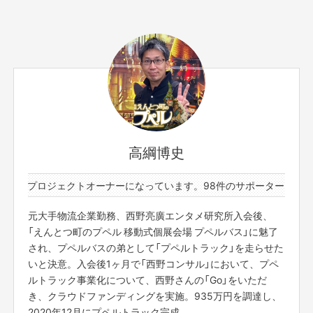
サポーター数
お届け予定日
6人
2020年12月
全国で開かれるプペルトラックの光る絵本展でトラックの
開閉スイッチを押して、展覧会のスタートが切れる権利で
す。
1展覧会に1回だけのスタートのボタンをあなたに押しても
高綱博史
らいます。
展覧会の記念にぜひお支援お願いいたします。
件のプロジェクトオーナーになっています。
98件のサポーターと2件の
※展覧会とタイミングを合わせて会場に来ていただく必要
もっと見る
がございます。
元大手物流企業勤務、西野亮廣エンタメ研究所入会後、
※日程はメールにて調整させていただきます。
「えんとつ町のプペル 移動式個展会場 プペルバス」に魅了
※お届け予定日は「2020年12月」となっていますが、厳密
このリターンを購入する
され、プペルバスの弟として「プペルトラック」を走らせた
には「2020年12月以降」となります。
いと決意。入会後1ヶ月で「西野コンサル」において、プペ
ルトラック事業化について、西野さんの「Go」をいただ
き、クラウドファンディングを実施。935万円を調達し、
2020年12月にプペルトラック完成。