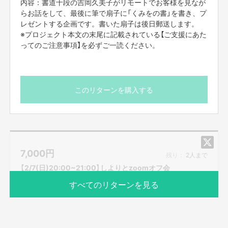
内容：書道十段の吉岡久美子がリモートでお客様を見なが
らお話をして、最後に筆で扇子に「くみをの書」を書き、プ
レゼントする企画です。書いた扇子は後日郵送します。
※プロジェクト本文の末尾に記載されている【ご支援にあた
ってのご注意事項】を必ずご一読ください。
このリターンを購入する
7,000
円
残り：
2人まで
【2/7(日)20:00~21:00】しよりとzoomオフ会
すべてのリターンを見る