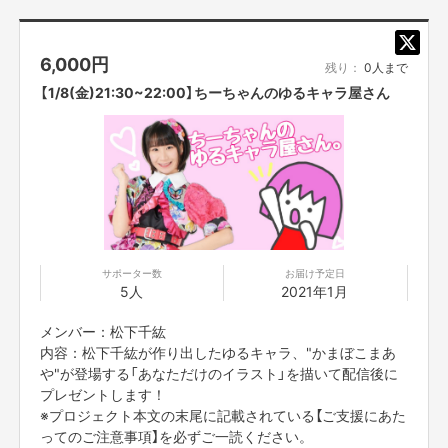
【返品送料】
不良品、発送商品間違いの場合、着払いにて対応いたします。
6,000
円
残り：
0人まで
【1/8(金)21:30~22:00】ちーちゃんのゆるキャラ屋さん
サポーター数
お届け予定日
5人
2021年1月
メンバー：松下千紘
内容：松下千紘が作り出したゆるキャラ、"かまぼこまあ
や"が登場する「あなただけのイラスト」を描いて配信後に
プレゼントします！
※プロジェクト本文の末尾に記載されている【ご支援にあた
ってのご注意事項】を必ずご一読ください。