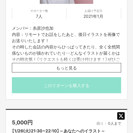
2017年8月 2ndシングル「スカッとサマラバ☆」発売
2018年4月 Zepp Nambaでワンマンライブ開催
サポーター数
お届け予定日
2018年8月 3rdシングル「Dreamer」発売
7人
2021年1月
2019年2月 1stアルバム「9」発売
2019年3月 大阪城野外音楽堂でワンマンライブ開催
メンバー：糸原沙也加
「つぼみ大革命」に改名
内容：リモートでお話をしたあと、後日イラストを画像で
2019年5月 4thシングル「走り出せ希望」発売
お送りいたします！
2019年10月 5thシングル「笑DNA」発売
ルミネtheよしもとでワンマンライブ開催
その時した会話の内容からひっぱってきたり、全く全然関
2019年12月 日本テレビ「女芸人No.1決定戦THE W2019」決勝進出
係ないものが描かれていたり…どんなイラストが届くかは
2020年3月 6thシングル「恋愛ランチ」発売
その時次第！（リクエストも軽くは受け付けます！）ぜひご
2020年10月7日 つんく♂全面プロデュース！7thシングル「逆襲の
参加お待ちしています！
YEAH！」発売
もっと見る
※プロジェクト本文の末尾に記載されている【ご支援にあた
2020年12月24日 なんばグランド花月にて「つぼみ大革命ワンマンツアー
ってのご注意事項】を必ずご一読ください。
～夢でも見なきゃやってられない～」開催
このリターンを購入する
5,000
円
残り：
0人まで
【1/26(火)21:30~22:10】～あなたへのイラスト～