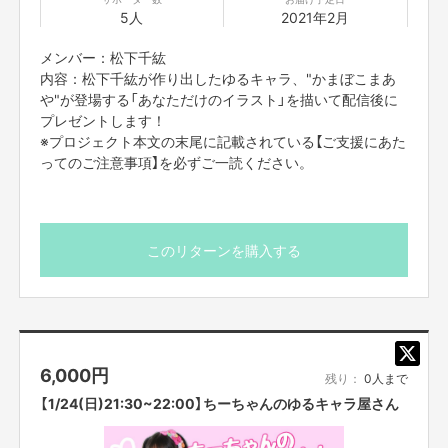
■オンライントークなどについて
5人
2021年2月
・オンライン会議ツールで参加者全員を同時につなぎ、
それぞれリモートで
ご参加いただきます。
直接お会いすることはできませんので、ご了承くださ
メンバー：松下千紘
い。
・コミュニケーションには「Zoom」
を使用させていただきます。
Zoomを使
内容：松下千紘が作り出したゆるキャラ、"かまぼこまあ
用できる環境を整えていただき、
電波のいい環境でおつなぎください。
や"が登場する「あなただけのイラスト」を描いて配信後に
・参加方法は支援者の方に、リターン実施日の前日〜
当日までに案内を、
個
プレゼントします！
別にご記入いただいたメールアドレスへお送りいたします。
お知らせした時
※プロジェクト本文の末尾に記載されている【ご支援にあた
間を厳守して下さい。
遅れると参加できなくなります。
ってのご注意事項】を必ずご一読ください。
・コンプライアンスの観点から、録画させていただいております。
他の目的
での使用は一切致しません。あらかじめご了承ください。
・画面録画やスクリーンショットは禁止です。
・不適切と考えられる言動があった場合、
強制的に退出をお願いする場合が
ございます。
このリターンを購入する
■ご応募に関しての利用規約
・応募者は、自ら及び自らが代表となって応募した参加者全てが、
反社会的
勢力（暴力団、暴力団員、暴力団準構成員、
暴力団関係企業、総会屋等、社
会運動等標ぼうゴロ、
特殊知能暴力集団及びこれらに準ずる団体、
並びにこ
れらの構成員等を指します。以下、同様とします。）
に該当せず、また、
こ
れら反社会的勢力との間で社会的に非難されるべき関係を有して
いないこと
6,000
円
残り：
0人まで
を保証します。
・
プロジェクト実施前及び実施中に上記に反する事態が発生した場合
、いつ
【1/24(日)21:30~22:00】ちーちゃんのゆるキャラ屋さん
でもプロジェクトの実行を中止することができ、
プランナーは一切の責任を
負担しません。