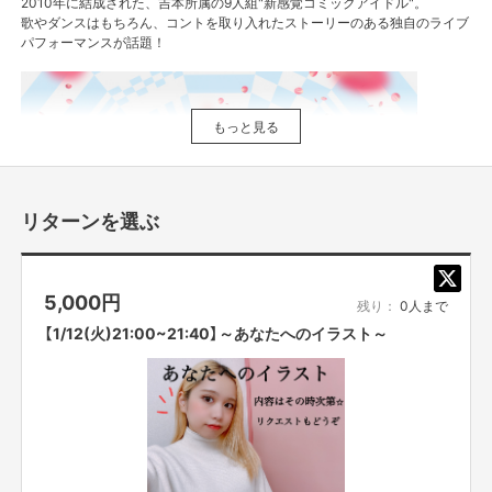
2010年に結成された、吉本所属の9人組"新感覚コミックアイドル"。
歌やダンスはもちろん、コントを取り入れたストーリーのある独自のライブ
パフォーマンスが話題！
もっと見る
リターンを選ぶ
5,000
円
残り：
0人まで
【1/12(火)21:00~21:40】～あなたへのイラスト～
(左から糸原沙也加・樋口みどりこ・しより・恵梨華・杉山優華・松下千
紘・吉岡久美子・岡本りん・水森依音)
2010年 「つぼみ」結成
2015年4月 ミニアルバム「1000日前からI Love You!」でCDデビュー
2016年12月 1stシングル「ありがとうはほんの気持ちだよ」発売
2016年12月 なんばグランド花月でワンマンライブ開催