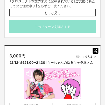
※プロジェクト本文の末尾に記載されている【ご支援にあた
ってのご注意事項】を必ずご一読ください。
閉じる
もっと見る
つぼみ大革命公式HP⇒
http://www.tsubomi.club/
このリターンを購入する
このプロジェクトでやりたいこと・やろうと思った理由
私たちつぼみ大革命がいつもモットーにしてきた「みんなを笑顔にする、元
気にする」ということを実現したいと考え、今できることを最大限、挑戦し
てみたいと思いました！！！
離れていても楽しめる、身近に感じてもらえる、つぼみ大革命らしいエンタ
ーテイメントを届けていきます！
6,000
円
残り：
0人まで
【2/12(金)21:00~21:30】ちーちゃんのゆるキャラ屋さん
【ご支援にあたってのご注意事項】
ーーーーーーー
■応募のご注意
・タイトルに日付が入っているものは、
その日その時間での開催となりま
す。同じ企画でも、
日時が違いますので注意してご購入ください。
・一度購入いただいたものは、キャンセルができません。
必ず予定が合うも
ののみご購入ください
・迷惑メールの対策などでドメイン指定を行っている場合、
メールが受信で
きない場合がございます。「@
yoshimoto
.co.jp
」を受信設定してください。
サポーター数
お届け予定日