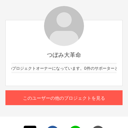
サポーター数
お届け予定日
6人
2021年2月
メンバー：しより
内容：参加してくれたみなさんとリモートでトークしつ
つ、みんなで絵しりとりをした中から抽選でしよりが描い
た絵を後日コメントとサイン入りでプレゼント致します！
つぼみ大革命
※プロジェクト本文の末尾に記載されている【ご支援にあた
ってのご注意事項】を必ずご一読ください。
1件のプロジェクトオーナーになっています。
0件のサポーターと61件
このリターンを購入する
このユーザーの他のプロジェクトを見る