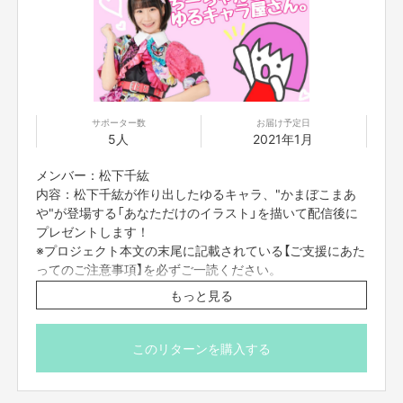
・二次利用の目的や、有料イベントやPR目的での配信イベント・
番組など
は基本的に全てNGとします。
・参加する権利の転売や譲渡は禁止とさせていただきます。
購入したご本人
のみが参加できます。
サポーター数
お届け予定日
【所在地】
5人
2021年1月
お取引において開示要求があった場合速やかにお答えさせて頂きます。
メンバー：松下千紘
内容：松下千紘が作り出したゆるキャラ、"かまぼこまあ
【お問合せ先】
お問い合わせは下記のURLのメッセージからご連絡ください。
や"が登場する「あなただけのイラスト」を描いて配信後に
https://cf.fany.lol/users/message/view/38899
プレゼントします！
※プロジェクト本文の末尾に記載されている【ご支援にあた
ってのご注意事項】を必ずご一読ください。
閉じる
【返品期限】
もっと見る
不良品、発送品間違いの場合は無料で交換させていただきます。到着日から
7日以内に上記問い合わせ先へご連絡ください。それ以上経過しますと返品
をお受け出来ない場合がございます。※サポーターのご都合によるキャンセ
このリターンを購入する
ル・返品・交換はお受けできません。