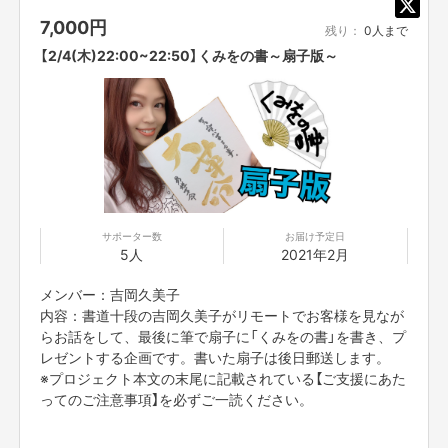
7,000
円
残り：
0人まで
【2/4(木)22:00~22:50】くみをの書～扇子版～
サポーター数
お届け予定日
5人
2021年2月
メンバー：吉岡久美子
内容：書道十段の吉岡久美子がリモートでお客様を見なが
らお話をして、最後に筆で扇子に「くみをの書」を書き、プ
レゼントする企画です。書いた扇子は後日郵送します。
※プロジェクト本文の末尾に記載されている【ご支援にあた
ってのご注意事項】を必ずご一読ください。