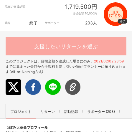
1,719,500円
現在の支援総額
達成
目標金額 10,000円
17195
%
終了
203人
残り
サポーター
支援したいリターンを選ぶ
このプロジェクトは、目標金額を達成した場合にのみ、
2021/02/02 23:59
までに集まった金額から手数料を差し引いた額がプランナーに振り込まれま
す（All-or-Nothing方式）
プロジェクト
リターン
活動記録
サポーター (203)
つぼみ大革命プロフィール