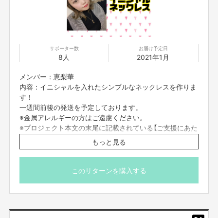
サポーター数
お届け予定日
8人
2021年1月
メンバー：恵梨華
内容：イニシャルを入れたシンプルなネックレスを作りま
す！
一週間前後の発送を予定しております。
※金属アレルギーの方はご遠慮ください。
※プロジェクト本文の末尾に記載されている【ご支援にあた
ってのご注意事項】を必ずご一読ください。
もっと見る
このリターンを購入する