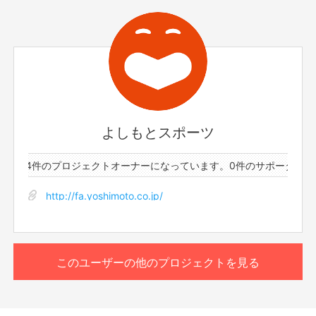
での使用は一切致しません。あらかじめご了承ください。
◆参加者の録画は禁止とさせて頂きます。
◆不適切と考えられる言動があった場合、強制的に退出をお願いする場合が
ございます。
◆応募者は、自ら及び自らが代表となって応募した参加者全てが、反社会的
勢力（暴力団、暴力団員、暴力団準構成員、暴力団関係企業、総会屋等、社
会運動等標ぼうゴロ、特殊知能暴力集団及びこれらに準ずる団体、並びにこ
れらの構成員等を指します。以下、同様とします。）に該当せず、また、こ
れら反社会的勢力との間で社会的に非難されるべき関係を有していないこと
を保証します。
よしもとスポーツ
◆プロジェクト実施前及び実施中に上記に反する事態が発生した場合、いつ
でもプロジェクトの実行を中止することができ、プランナーは一切の責任を
負担しません。
ーと34件のプロジェクトオーナーになっています。
0件のサポーターと
◆参加する権利の転売や譲渡は禁止とさせていただきます。購入したご本人
のみが参加できます。
http://fa.yoshimoto.co.jp/
【販売責任者】
吉本興業株式会社
このユーザーの他のプロジェクトを見る
【所在地】
大阪市中央区難波千日前11-6