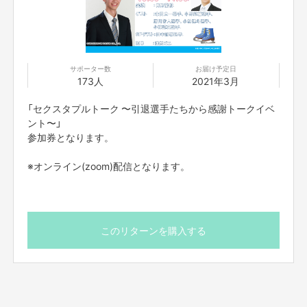
ゲスト ：田中刑事選手、本田太一選手、中野紘輔選手、唐川常人選手、小
林建斗選手、小林諒真選手
MC ：浅越ゴエ
配信方法：zoom
■参加方法は支援者の方に、
リターン実施日の前日
にご案内を、
シルクハッ
サポーター数
お届け予定日
ト内のメッセージ機能
よりお送りいたします。
173人
2021年3月
※イベント中は出演者以外は、カメラ・マイクをオフにさせていただきま
「セクスタプルトーク 〜引退選手たちから感謝トークイベ
す。
ント〜」
参加券となります。
＜ご支援にあたっての注意事項＞
※オンライン(zoom)配信となります。
◆オンライン(zoom)にて行います。実際にはお会い出来兼ねますのでご了
承ください。
◆zoomを利用したイベントです。zoomのダウンロードが未完了のお客様
は当日までに、お持ちのパソコン、スマートフォンにzoomをインストール
していただきますようお願いいたします。
このリターンを購入する
◆一度購入されたものはキャンセル出来兼ねます。
◆後日のアーカイブ配信はございません。
◆当日の詳細についてはシルクハット上のメッセージにお送りいたします。
◆インターネットを使用できる環境を整えていただき、電波のいい環境でお
つなぎください。
◆コンプライアンスの観点から、録画させていただいております。他の目的