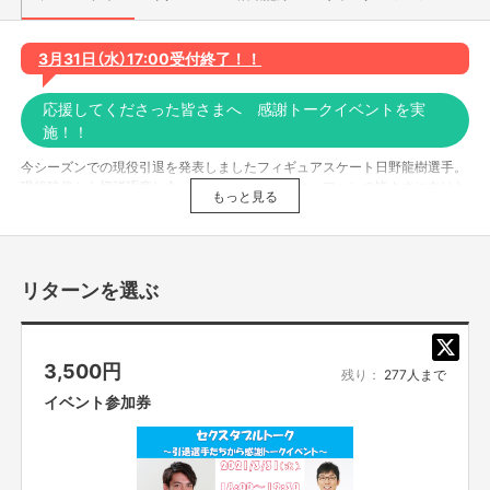
3月31日（水）17:00受付終了！！
応援してくださった皆さまへ 感謝トークイベントを実
施！！
今シーズンでの現役引退を発表しましたフィギュアスケート日野龍樹選手。
現役時代から切磋琢磨し合ってきた選手達と共に、ファンの皆さまに向けた
もっと見る
感謝オンラインイベントを行います。
今までの思い出や今後の活動についてなど、あんなことやこんなことま
で…！？
リターンを選ぶ
豪華ゲストを迎え、親しい仲だから聞けるぶっちゃけトークも予定しており
ます！！
3,500
円
イベント概要
残り：
277人まで
イベント参加券
タイトル： 「セクスタプルトーク 〜引退選手たちから感謝トークイベン
ト〜」
日時 ：2021.3.31(水)18:00～19:30
出演 ：日野龍樹