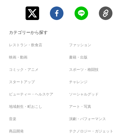
【お問合せ先】
お問い合わせは下記のURLのメッセージからご連絡ください。
https://cf.fany.lol/users/message/view/19160
カテゴリーから探す
レストラン・飲食店
ファッション
【返品期限】
不良品、発送品間違いの場合は無料で交換させていただきます。到着日から
映画・動画
書籍・出版
7日以内に上記問い合わせ先へご連絡ください。それ以上経過しますと返品
をお受け出来ない場合がございます。※サポーターのご都合によるキャンセ
ル・返品・交換はお受けできません。
コミック・アニメ
スポーツ・格闘技
スタートアップ
チャレンジ
【返品送料】
不良品、発送商品間違いの場合、着払いにて対応いたします。
ビューティー・ヘルスケア
ソーシャルグッド
地域創生・町おこし
アート・写真
音楽
演劇・パフォーマンス
商品開発
テクノロジー・ガジェット