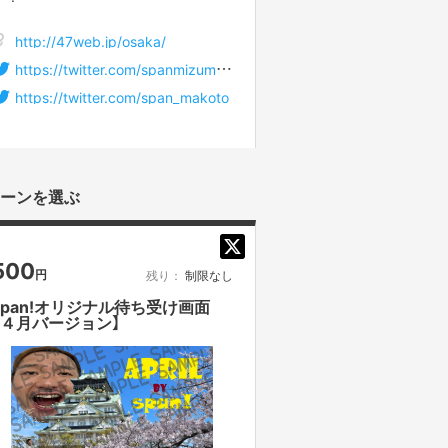
http://47web.jp/osaka/
https://twitter.com/spanmizumoto
https://twitter.com/span_makoto
ーンを選ぶ
500
円
残り：
制限なし
span!オリジナル待ち受け画面
【４月バージョン】