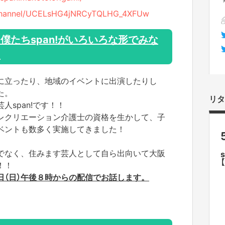
/channel/UCELsHG4jNRCyTQLHG_4XFUw
僕たちspan!がいろいろな形でみな
！
に立ったり、地域のイベントに出演したりし
た。
リタ
span!です！！
レクリエーション介護士の資格を生かして、子
ベントも数多く実施してきました！
でなく、住みます芸人として自ら出向いて大阪
！！
日（日）午後８時からの配信でお話します。