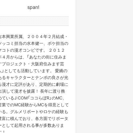
span!
0件のサポータ
吉本興業所属、２００４年２月結成・
ツッコミ担当の水本健一、ボケ担当の
マコトの漫才コンビです。 ２０１２
年４月からは、「あなたの街に住みま
すプロジェクト・大阪府住みます芸
人」としても活動しています。 愛嬌の
あるキャラクターとテンポの良さが光
る漫才に定評があり、定期的に劇場に
出演して漫才を披露！ 長年に渡り務
めているJ:COM「ココらぼR」のMC、
営業でのMC経験からMCを得意として
いる。グルメリポートやロケの経験も
豊富に積んでおり、各方面でリポータ
ーとして起用される事が多数ありま
す！