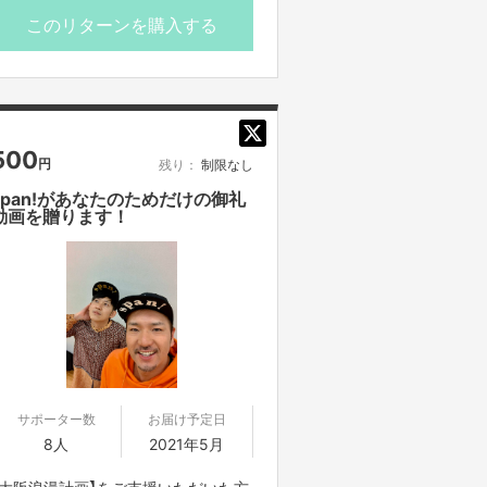
このリターンを購入する
500
円
残り：
制限なし
span!があなたのためだけの御礼
動画を贈ります！
サポーター数
お届け予定日
8人
2021年5月