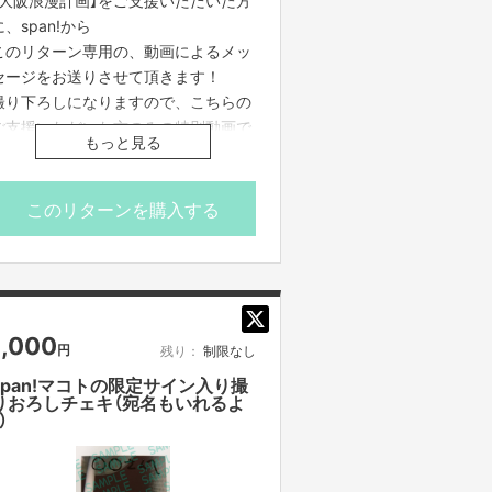
【大阪浪漫計画】をご支援いただいた方
に、span!から
このリターン専用の、動画によるメッ
セージをお送りさせて頂きます！
撮り下ろしになりますので、こちらの
ご支援いただいた方のみの特別動画で
もっと見る
す！（ご希望があれば、お名前を言い
ます）
このリターンを購入する
※動画の中で言って欲しいお名前があ
れば、申込時に備考へご記入くださ
い。
※動画・それに付随する情報の無断転
1,000
円
残り：
制限なし
載、他人への譲渡、商用利用など一切
禁止します。
span!マコトの限定サイン入り撮
りおろしチェキ（宛名もいれるよ
※動画の撮影時期は、緊急事態宣言を
）
含めた状況を鑑みて行います。
※プロジェクト本文の末尾に記載され