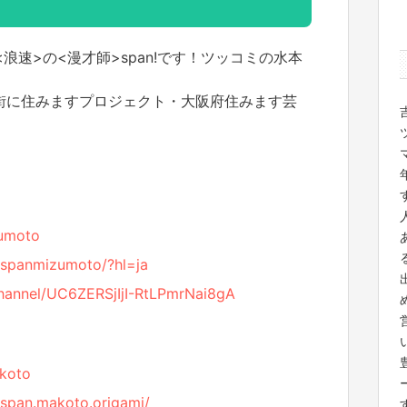
浪速>の<漫才師>span!です！ツッコミの水本
の街に住みますプロジェクト・大阪府住みます芸
。
zumoto
/spanmizumoto/?hl=ja
hannel/UC6ZERSjIjI-RtLPmrNai8gA
akoto
span.makoto.origami/