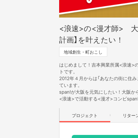
<浪速>の<漫才師> 大
計画】を叶えたい！
地域創生・町おこし
はじめまして！吉本興業所属<浪速>の
トです。
2012年４月からは「あなたの街に住
ています。
span!が大阪を元気にしたい！大阪
<浪速>で活動する<漫才>コンビspa
プロジェクト
リター