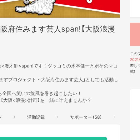
阪府住みます芸人span!【大阪浪漫
この
2021/
<漫才師>span!です！ツッコミの水本健一とボケのマコ
差し引
式）
みますプロジェクト・大阪府住みます芸人」としても活動し
から全国へ笑いの旋風を巻き起こしたい！
n!【大阪<浪漫>計画】を一緒に叶えませんか？
ン
活動記録
サポーター (58)