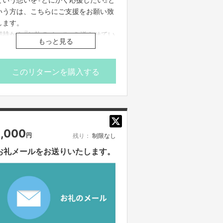
いう方は、こちらにご支援をお願い致
します。
剱持から『お礼のメール』を送らせてい
もっと見る
ただきます。
加えて、支援者一覧表にして栃木県ア
スレティックトレーナー連絡協議会の
このリターンを購入する
活動メンバーに伝えます。
※備考欄にて「所属先」と「お名前」を教
えてください。
・お礼のメール
1,000
円
残り：
制限なし
お礼メールをお送りいたします。