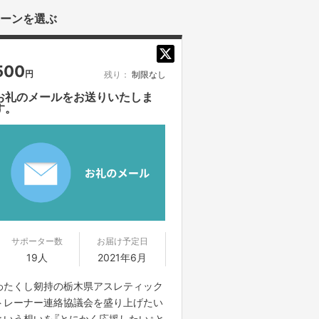
ーンを選ぶ
500
円
残り：
制限なし
お礼のメールをお送りいたしま
す。
サポーター数
お届け予定日
19人
2021年6月
わたくし剱持の栃木県アスレティック
トレーナー連絡協議会を盛り上げたい
という想いを『とにかく応援したい』と