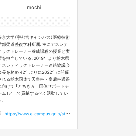
mochi
13件のサポータ
帝京大学（宇都宮キャンパス）医療技術
学部柔道整復学科所属. 主にアスレテ
ィックトレーナー養成課程の授業と実
習を担当している. 2019年より栃木県
アスレティックトレーナー連絡協議会
会長を務め 42年ぶりに2022年に開催
される栃木国体で天皇杯・皇后杯獲得
に向けて 「とちぎＡＴ国体サポートチ
ーム」として貢献するべく活動してい
る。
https://www.e-campus.gr.jp/staffinfo/public/staff/detail/2006/156