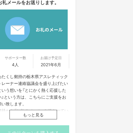
お礼メールをお送りします。
サポーター数
お届け予定日
4人
2021年6月
わたくし剱持の栃木県アスレティック
トレーナー連絡協議会を盛り上げたい
という想いを『とにかく熱く応援した
い』という方は、こちらにご支援をお
願い致します。
剱持から『お礼のメール』を送らせてい
もっと見る
ただくと共に電話もしくは直接お会い
して感謝の気持ちを伝えさせていただ
きます。
このリターンを購入する