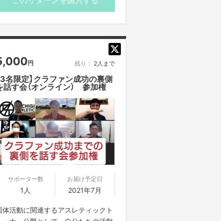
加えて、支援者一覧表にして栃木県ア
スレティックトレーナー連絡協議会の
活動メンバーに伝えます。
※備考欄にて「所属先」と「お名前」を教
5,000
円
残り：
2人まで
えてください。
【3名限定】クラファン成功の裏側
を話す会（オンライン） 参加権
・お礼のメール
・電話もしくは直接お会いして感謝の
気持ちを伝えます。
サポーター数
お届け予定日
1人
2021年7月
国体活動に関連するアスレティックト