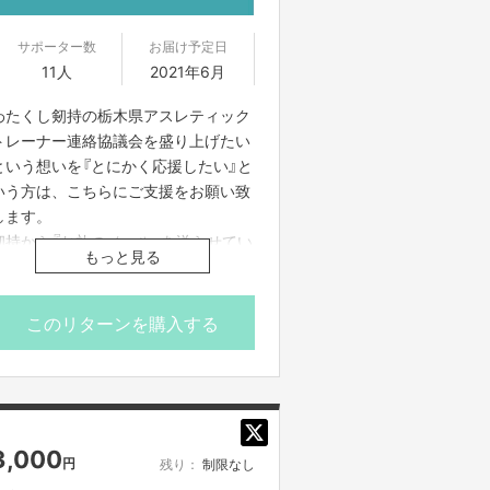
サポーター数
お届け予定日
11人
2021年6月
わたくし剱持の栃木県アスレティック
トレーナー連絡協議会を盛り上げたい
という想いを『とにかく応援したい』と
いう方は、こちらにご支援をお願い致
します。
剱持から『お礼のメール』を送らせてい
もっと見る
ただきます。
加えて、支援者一覧表にして栃木県ア
スレティックトレーナー連絡協議会の
このリターンを購入する
活動メンバーに伝えます。
※備考欄にて「所属先」と「お名前」を教
えてください。
・お礼のメール
3,000
円
残り：
制限なし