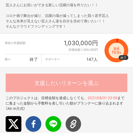
芸人さんにお笑いができる新しい活躍の場を作りたい！！
コロナ禍で舞台が減り、活躍の場が減ってしまった我々若手芸人
そんな未来が見えない芸人さん達を自分を含めて救いたい！！
そんなクラウドファンディングです！
1,030,000円
現在の支援総額
達成
目標金額 1,000,000円
103
%
終了
147人
残り
サポーター
支援したいリターンを選ぶ
このプロジェクトは、目標金額を達成しなくても、
2021/08/31 23:59
まで
に集まった金額から手数料を差し引いた額がプランナーに振り込まれます
（All-In方式）