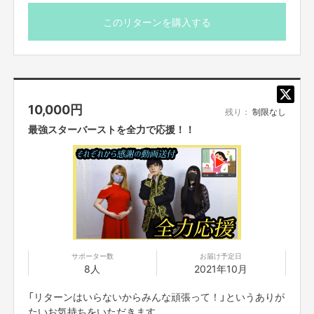
このリターンを購入する
10,000
円
残り：
制限なし
最強スターバーストを全力で応援！！
サポーター数
お届け予定日
8人
2021年10月
コンビでコントがしたい方はコンビで、私やしぐま、るぅちゃんを使って大
人数でのコントやコーナー、ロケ、MCなど
最強スターバーストで、芸人さんたちがしたいことを全部できる「場所」や
「人」を提供します!
「リターンはいらないからみんな頑張って！」というありが
たいお気持ちをいただきます。