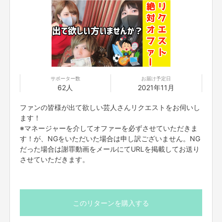
るぅ：タレント（左）
しぐま：芸歴10年目/ピン芸人（中）
おりいかえで：芸歴11年目/ピン芸人（右）
皆様はじめまして。
サポーター数
お届け予定日
62人
2021年11月
芸歴11年目宇宙大好き宇宙系女子、
宇宙女(うちゅじょ)のおりいかえでと申します。
ファンの皆様が出て欲しい芸人さんリクエストをお伺いし
ます！
現在、グループYouTuberの最強スターバーストの
楓さんをさせていただいております。
※マネージャーを介してオファーを必ずさせていただきま
す！が、NGをいただいた場合は申し訳ございません。NG
だった場合は謝罪動画をメールにてURLを掲載してお送り
最強スターバーストは、芸歴10年目の「しぐま」と、
よしもとのタレント枠の「るぅちゃん」の3人で始めた
YouTubeチャンネル
で
させていただきます。
す。
2020年の春前、後輩のしぐまとユニットで漫才をする打ち合わせをしてい
る頃に
緊急事態宣言により突如予定されていた全舞台がなくなりました。
このリターンを購入する
そんな状況を打破するために考えたことが