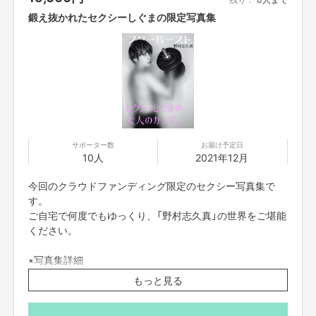
鍛え抜かれたセクシーしぐまの限定写真集
我々最強スターバーストは番組ホストという立ち位置で、 いろいろな芸人
さんのおもしろいを表現することを手伝わせていただきます!
しかし、まだまだ始めたばかりのチャンネルには

テレビと違ってできることが限られてしまいます。

そこで、ファンの皆様にも直接スポンサーになっていただけるこのクラウド
ファンディングを利用させていただくことにしました！
サポーター数
お届け予定日
10人
2021年12月
芸人も芸人のファンの皆様も、一緒に最強スターバーストというコント番組
を作ってみませんか？
今回のクラウドファンディング限定のセクシー写真集で
す。
ご自宅で何度でもゆっくり、「野村志久真」の世界をご堪能
ください。
▪写真集詳細
ページ数：48ページ
もっと見る
2020年 6月 最強スターバースト立ち上げ
カット数：40以上
2020年 6月 最強スターバーストのYouTubeチャンネル開設
表紙：麻布
2020年 9月 初めての動画投稿