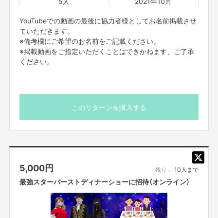
5人
2021年10月
YouTubeでの動画の最後に協力者様としてお名前掲載させ
ていただきます。
※備考欄にご希望のお名前をご記載ください。
※掲載動画をご指定いただくことはできかねます、ご了承
ください。
コント番組に出演したい
方や、バラエティ番組の
MCになりたい
方、
コンビ
のコント
で笑いをとりたい方、
ロケ
でアドリブの面白さを出したい方、
エピ
ソードトーク
で笑いを取りたい方など...。
それら全てを
私たちのチャンネルで叶えていただけます！！
このリターンを購入する
なので、出演したい方にはやりたいことをすぐにYouTube上で

していただけるのです。

5,000
円
残り：
10人まで
最強スターバーストディナーショーに招待（オンライン）