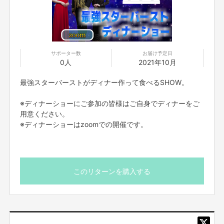
この企画をSNSなどで拡散していただくことによってより多くの

サポーター数
お届け予定日
出演料を手に入れていただける企画になっておりますので、

0人
2021年10月
ぜひ拡散の程をお願いいたします！！

中にはキャラ的に我々と絡まずに出たい方もいると思います。

もちろん絡まず我々のチャンネルに出ていただいても大丈夫です! 

最強スターバーストがディナー作って食べるSHOW。
その場合は違和感がないようにOPやEDに我々の動画を使わせて

いただきます。

※ディナーショーにご参加の皆様はご自身でディナーをご
ネット配信で広まった皆さんの才能は
誰でも見ることができます
。

もちろんファンの皆様も無料で見れますので、ファンの皆様にも

用意ください。
旨味があります！

※ディナーショーはzoomでの開催です。
 検索でヒットしてテレビやラジオなどからのオファーにつながる

可能性もありますし、 最強スターバーストの自体が人気になれば、

皆さんが持っているYouTubeチャ ンネルへの登録者の流入も

大量に見込めるのです！

つまり、自分のおもしろいことで仕事ができるチャンスが

この企画を使っていただくと手に入ります！

このリターンを購入する
芸人の皆様にぜひ、最強スターバーストでおもしろいことをしていただきた
いと思っています…！
そして、夢を諦めかけてしまっている、もしそんな芸人さんがいてもこの企
画で救えないかな、と。
今度こそ引き止めれないかなと思っています。