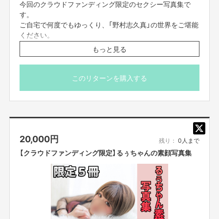
今回のクラウドファンディング限定のセクシー写真集で
す。
ご自宅で何度でもゆっくり、「野村志久真」の世界をご堪能
ください。
もっと見る
▪写真集詳細
ページ数：48ページ
カット数：40以上
このリターンを購入する
表紙：麻布
ハードカバー（上製本）
メッセージとサインあり
20,000
円
残り：
0人まで
【クラウドファンディング限定】るぅちゃんの素顔写真集