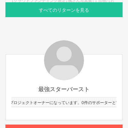
【クラウドファンディング限定】楓さん写真集（１点物）【お
るぅプロデュース】
すべてのリターンを見る
サポーター数
お届け予定日
5人
2021年12月
おるぅプロデュースの楓さんの写真集。
今回のクラウドファンディングだけの１点物。
※用意した５冊全てカットの違う１点物です。
最強スターバースト
今回のプロジェクトを発足させていただきました。
おりいかえでと申します。今年で30歳になります。
ページ数：48ページ
本当は漫才師になりたくてよしもとに入りましたが、
件のプロジェクトオーナーになっています。
0件のサポーターと1件のプ
カット数：40カット以上
紆余曲折ありまして、この度、美女をさせていただくことになりました。
やるからには最強の美女を目指したいので、全身全霊で美女ります！！
表紙：麻布
もっと見る
ぜひ皆様のお力をお貸しください！
ハードカバー（上製本）
お願いします！
メッセージとサイン付き
このリターンを購入する