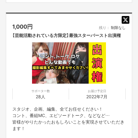
舞台に出れなくて落ち込んでいる
周りの
芸人
たちを救えるようなおもしろい
企画です。
1,000
円
残り：
制限なし
【芸能活動されている方限定】最強スターバースト出演権
お金や知名度がなくても面白い芸人はこの世にはたくさんいます。
面白いのに芸人を辞めていく人たちをたくさん見てきました。
時には泣きながら引き止めました。
もちろん何もない私には引き止めることはできませんでした。
ファンの皆様にも、辞めないで欲しかった芸人さんがいた方も少なからずは
いるかと思います…。
サポーター数
お届け予定日
28人
2022年7月
スタジオ、企画、編集、全てお任せください！
コント、番組MC、エピソードトーク、などなど…
皆様がやりたかったおもしろいことを実現させていただき
ます！