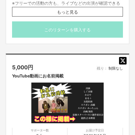
※フリーでの活動の方も、ライブなどの出演が確認できる
ものがありましたら出演可能です。
もっと見る
※出演ご希望時期はFANYのメールにてお伺いさせていただ
きます。
※芸能活動されていない場合は、ただのありがたいお気持
このリターンを購入する
ち支援になります。
しかし、それを叶えるまでの間にお金や家族、解散や挫折...。
いろいろなことが原因で辞めてしまいます。
5,000
円
残り：
制限なし
私も売れたいとは口にしながらも、具体的には何もできず、ひたすら面白い
YouTube動画にお名前掲載
と思うネタを作ってはお金を払い、舞台で披露する。
そんな生活を続けて気がついたら10年以上経ち、出ることのできる舞台が
ある日、突然全て消えました。
我々よしもとの若手芸人は劇場のオーディションライブに出て、劇場メンバ
ーに上がることがまず目先の目標でしたが オーディションライブは緊急事
態宣言によって中止されています。
コンビでネタ合わせをすることもはばかられ、アルバイト先もなくなったり
休業したりし、 慣れないネット配信を始めるも、本当にやりたいことがで
きない、今は芸人にとってそんな状況です。
サポーター数
お届け予定日