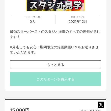
サポーター数
お届け予定日
0人
2021年12月
ファンの皆様のメリットとは！簡単に前述しましたが、好きな芸人さんが、
最強スターバーストのスタジオ撮影のすべての裏側が見れ
本当にやりたいおもしろいこと
をするのが
無料
で見れるということです!!!
ます！
CMは流れますが、YouTubeという媒体は基本的に無料で視聴していただけ
ます。
ですので、ぜひ！！この企画がいいなと思っていただけた暁には、好きな芸
※見逃しても安心！期間限定の録画動画URLをお送りさせ
人さんに教えてあげて欲しいのです！
ていただきます。
芸人さんは出演料をもらっておもしろいことをネットに載せる機会！
ファンの皆様はおもしろいことを見る機会を今回を機に手に入れてくださ
期間中は何度でも視聴可能。
い！
もっと見る
最強スターバスト撮影風景の見逃し配信を視聴していただ
けます。
ご自宅で何度でもゆっくり、「最強スターバースト」の世界
このリターンを購入する
をご堪能ください。
※クラウドファンディングにてご登録いただいたメールア
ドレスへ、1ヶ月前に視聴用URLを記載したメールを直接
送信させていただきます。メールフィルタの設定をご確認
15,000
円
の上、受信できるように設定をお願いいたします。
残り：
0人まで