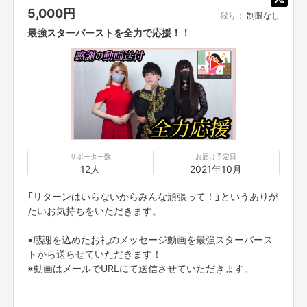
5,000
円
残り：
制限なし
最強スターバーストを全力で応援！！
チャンネル登録者数は最低でも10万人にしていく予定で、
YouTubeチャンネルを大きくして、 ゆくゆくは若手芸人だけではなく
俳優の若手の方や、ミュージシャンの若手の方など
様々な不遇な状況にある皆様のチャン スの場にしていきたいと考えてま
す。
サポーター数
お届け予定日
12人
2021年10月
「リターンはいらないからみんな頑張って！」というありが
たいお気持ちをいただきます。
▪感謝を込めたお礼のメッセージ動画を最強スターバース
トから送らせていただきます！
※動画はメールでURLにて送信させていただきます。