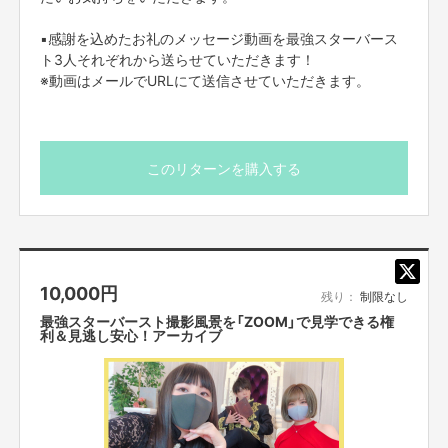
今までは舞台のオーディションなどの目指すところが必ずありましたが 新
型コロナウイルスの影響により時代が変化し、
▪感謝を込めたお礼のメッセージ動画を最強スターバース
ネタを披露できる場所が減り、 チャンスが全然掴めない日々が増えてしま
ト3人それぞれから送らせていただきます！
いました。
このコロナ禍で舞台や仕事がなくなった若手芸人の新たなチャンスの場
※動画はメールでURLにて送信させていただきます。
に！
そして、おもしろいと思うことをなんでも実現できる場所にしたいと考えて
ます。
このリターンを購入する
企画の内容を一緒に考えたい方はもちろん一緒に考えますし、出演される皆
様の希望を全面的にバックアップする形で考えていますので、今特に何もな
いけど、なんとなく予約だけしておきたい…なんて方もお気軽にご参加くだ
さい！
10,000
円
残り：
制限なし
最強スターバースト撮影風景を「ZOOM」で見学できる権
利＆見逃し安心！アーカイブ