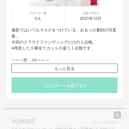
サポーター数
お届け予定日
5人
2021年12月
撮影ではいつもマスクをつけている、おるぅの素顔の写真
集。
今回のクラウドファンディングだけの１点物。
※用意した５冊全てカットの違う１点物です。
ページ数：48ページ
カット数：40カット以上
もっと見る
表紙：麻布
ハードカバー（上製本）
メッセージとサイン付き
このリターンを購入する
20,000
円
残り：
0人まで