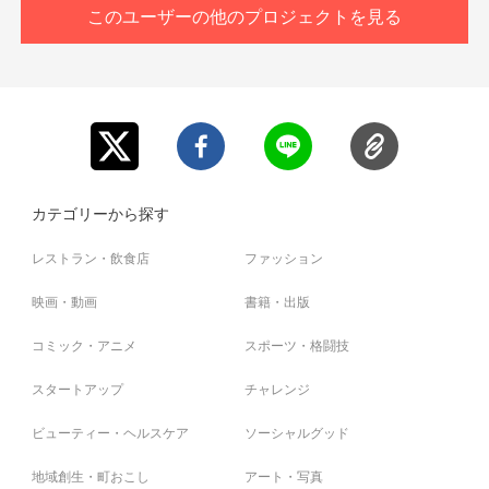
このユーザーの他のプロジェクトを見る
はじめまして。 絵描き、撮影会モデルとして関西を中心に活動していま
す。
るぅと申します。 大好きで面白い先輩達と一緒に楽しい空間づくりをした
い!
そんな思いから、おるぅという名前で 最強スターバーストのメンバーにな
りました。
沢山の人に笑顔と明るい気持ちを届けたい！
カテゴリーから探す
皆さんも私達と一緒にYouTubeを通して 私達の面白いを共有してみません
か?
私達の描く好きなことをカタチにしてみたいです。
レストラン・飲食店
ファッション
是非そのために、ほんの少し 皆さんの力をかしてください。 一緒に楽しい
を作っていきましょう♪
映画・動画
書籍・出版
コミック・アニメ
スポーツ・格闘技
スタートアップ
チャレンジ
ビューティー・ヘルスケア
ソーシャルグッド
はじめまして 芸歴10年目のしぐまです！
地域創生・町おこし
アート・写真
芸人を初めた時は「モテたい」「面白い事したい」只々そんなスタートだった