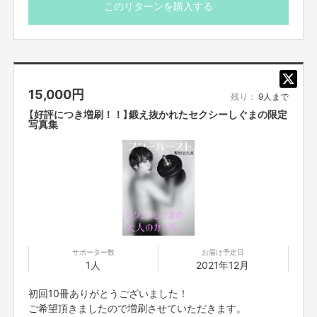
ハードカバー（上製本）
2020年10月 YouTubeチャンネルの登録者数1,000人突破
このリターンを購入する
2021年 1月 よしもと公式チャンネルに登録される
メッセージとサインあり
15,000
円
残り：
9人まで
番組のクオリティー向上や維持のための経費や宣伝活動に
【好評につき増刷！！】鍛え抜かれたセクシーしぐまの限定
写真集
合計100万円使用させていただきます。
・運営・宣伝活動費 50万円
・リターン諸経費 20万円
・クラウドファンディング手数料 30万円
サポーター数
お届け予定日
1人
2021年12月
初回10冊ありがとうございました！
ご希望頂きましたので増刷させていただきます。