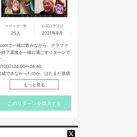
サポーター数
お届け予定日
25人
2021年9月
zoomで一緒に飲みながら、クラファ
ン終了直後を一緒に過ごすリターンで
す。
/12(日)24:00〜24:40
達成できなかったのか、はたまた達成
できたのか、直後の生の感想などをお
もっと見る
話し出来ればと思います。
このリターンを購入する