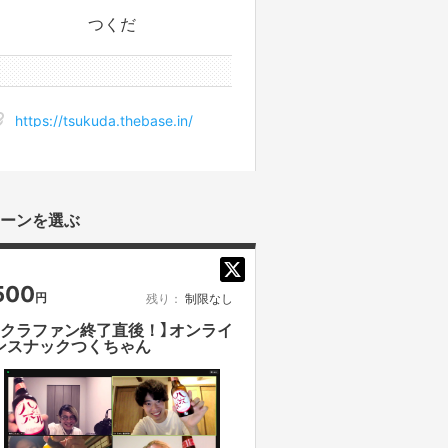
つくだ
30件のサポータ
https://tsukuda.thebase.in/
ーンを選ぶ
500
円
残り：
制限なし
【クラファン終了直後！】オンライ
ンスナックつくちゃん