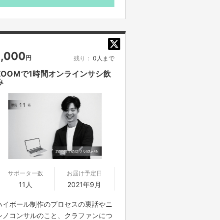
1,000
円
残り：
0人まで
ZOOMで1時間オンラインサシ飲
み
サポーター数
お届け予定日
11人
2021年9月
ハイボール制作のプロセスの裏話やニ
シノコンサルのこと、クラファンにつ