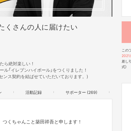
たくさんの人に届けたい
この
2021/
差し引
たら絶対楽しい！
式）
ール「イレブンハイボール」をつくりました！
とライセンス契約を結ばせていただいております。)
ン
活動記録
サポーター (269)
、つくちゃんこと築田祥吾と申します！