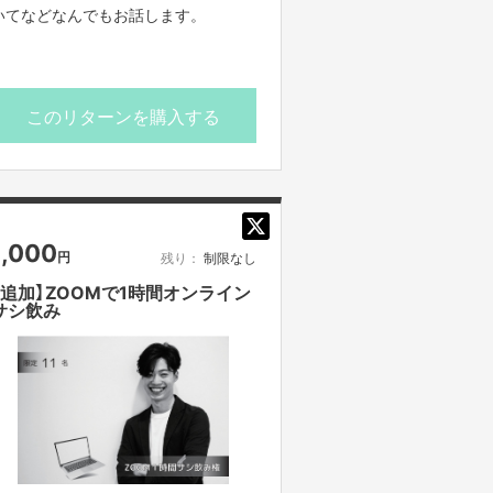
いてなどなんでもお話します。
このリターンを購入する
1,000
円
残り：
制限なし
【追加】ZOOMで1時間オンライン
サシ飲み