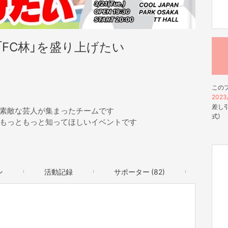
FC林」を盛り上げたい
この
2023
差し引
素敵な芸人が集まったチームです
式）
もっともっと知ってほしいイベントです
ン
活動記録
サポーター (82)