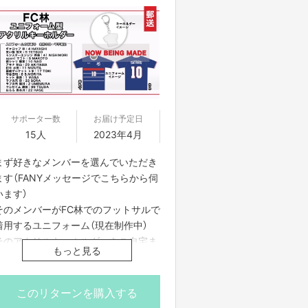
サポーター数
お届け予定日
15人
2023年4月
まず好きなメンバーを選んでいただき
ます（FANYメッセージでこちらから伺
います）
そのメンバーがFC林でのフットサルで
着用するユニフォーム（現在制作中）
そのアクリルキーホルダーをご自宅ま
もっと見る
で郵送します
送料込み、国内発送のみ
このリターンを購入する
ユニフォームの背番号 名前のローマ