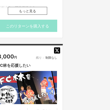
送料込み、国内発送のみ
もっと見る
サイズ
73×73mm
このリターンを購入する
パソコンやタブレットにいかがでしょ
う
3,000
円
残り：
制限なし
FC林を応援したい