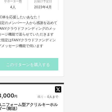
サポーター数
お届け予定日
4人
2023年4月
FC林を応援したいあなた！
指定のメンバー一人から感謝を込めて
FANYクラウドファンディングのメッ
セージ機能で送らせていただきます
ご指定はFANYクラウドファンディン
グメッセージ機能で伺います
このリターンを購入する
3,000
円
残り：
0人まで
ユニフォーム型アクリルキーホル
ダー（郵送）