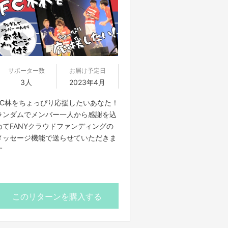
サポーター数
お届け予定日
3人
2023年4月
FC林をちょっぴり応援したいあなた！
ランダムでメンバー一人から感謝を込
めてFANYクラウドファンディングの
メッセージ機能で送らせていただきま
す
このリターンを購入する