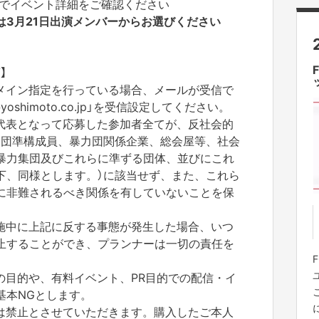
NYでイベント詳細をご確認ください
は3月21日出演メンバーからお選びください
】
メイン指定を行っている場合、メールが受信で
shimoto.co.jp」を受信設定してください。
代表となって応募した参加者全てが、反社会的
力団準構成員、暴力団関係企業、総会屋等、社会
暴力集団及びこれらに準ずる団体、並びにこれ
下、同様とします。）に該当せず、また、これら
に非難されるべき関係を有していないことを保
施中に上記に反する事態が発生した場合、いつ
止することができ、プランナーは一切の責任を
の目的や、有料イベント、PR目的での配信・イ
基本NGとします。
は禁止とさせていただきます。購入したご本人