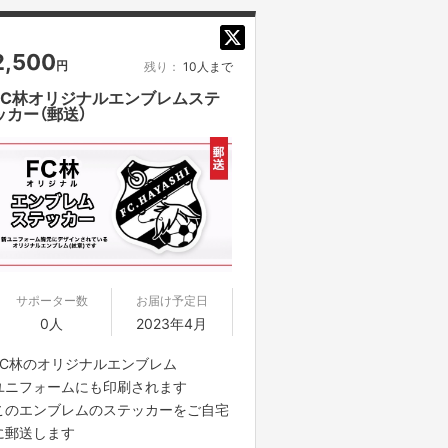
2,500
円
残り：
10人まで
FC林オリジナルエンブレムステ
ッカー（郵送）
サポーター数
お届け予定日
0人
2023年4月
FC林のオリジナルエンブレム
ユニフォームにも印刷されます
このエンブレムのステッカーをご自宅
に郵送します