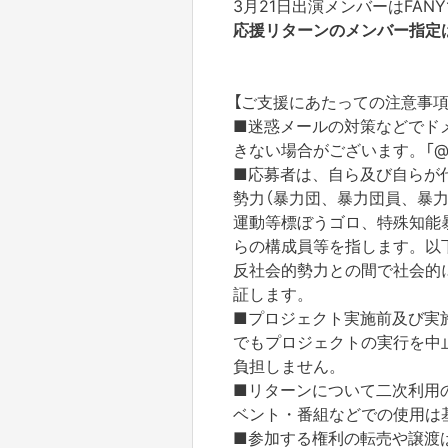
3月21日出演メンバーはFA
応援リターンのメンバー指定
【ご支援にあたっての注意事項
■迷惑メールの対策などでド
きない場合がございます。「@yo
■応募者は、自ら及び自らが
勢力（暴力団、暴力団員、暴
運動等標ぼうゴロ、特殊知能
らの構成員等を指します。以
反社会的勢力との間で社会的
証します。
■プロジェクト実施前及び実
でもプロジェクトの実行を中
負担しません。
■リターンについて二次利用
ベント・番組などでの使用は
■参加する権利の転売や譲渡