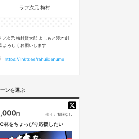
ラフ次元 梅村
7件のサポーターと1
ラフ次元 梅村賢太郎 よしもと漫才劇
場 よろしくお願いします
https://linktr.ee/rahujigenume
ーンを選ぶ
1,000
円
残り：
制限なし
FC林をちょっぴり応援したい