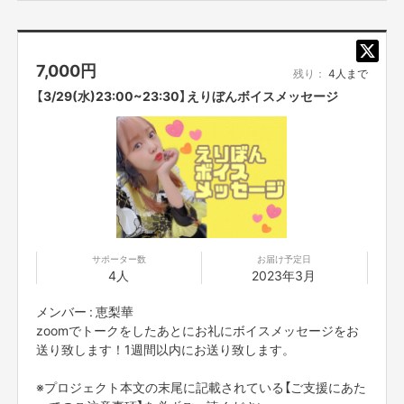
【返品期限】
不良品、発送品間違いの場合は無料で交換させていただきます。到着日から
7,000
円
残り：
4人まで
7日以内に上記問い合わせ先へご連絡ください。それ以上経過しますと返品
【3/29(水)23:00~23:30】えりぼんボイスメッセージ
をお受け出来ない場合がございます。※サポーターのご都合によるキャンセ
ル・返品・交換はお受けできません。
【返品送料】
不良品、発送商品間違いの場合、着払いにて対応いたします。
サポーター数
お届け予定日
4人
2023年3月
メンバー : 恵梨華
zoomでトークをしたあとにお礼にボイスメッセージをお
送り致します！1週間以内にお送り致します。
※プロジェクト本文の末尾に記載されている【ご支援にあた