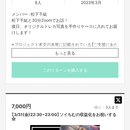
8人
2023年3月
メンバー : 松下千紘
松下千紘と30分Zoomでお話！
後日、オリジナルトレカ写真を手作りケースに入れてお届
けします！
※プロジェクト本文の末尾に記載されている【ご支援にあた
ってのご注意事項】を必ずご一読ください。
もっと見る
このリターンを購入する
7,000
円
残り：
3人まで
【3/31(金)22:30~23:00】ソイちむの収益化をお祝いする
会