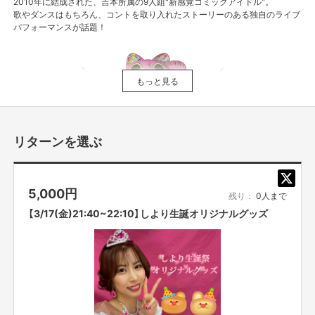
2010年に結成された、吉本所属の9人組"新感覚コミックアイドル"。
歌やダンスはもちろん、コントを取り入れたストーリーのある独自のライブ
パフォーマンスが話題！
もっと見る
リターンを選ぶ
5,000
円
残り：
0人まで
【3/17(金)21:40~22:10】しより生誕オリジナルグッズ
2010年 「つぼみ」結成
2015年4月 ミニアルバム「1000日前からI Love You!」でCDデビュー
2016年12月 1stシングル「ありがとうはほんの気持ちだよ」発売
2016年12月 なんばグランド花月でワンマンライブ開催