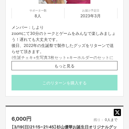
2017年8月 2ndシングル「スカッとサマラバ☆」発売
2018年4月 Zepp Nambaでワンマンライブ開催
サポーター数
お届け予定日
2018年8月 3rdシングル「Dreamer」発売
8人
2023年3月
2019年2月 1stアルバム「9」発売
2019年3月 大阪城野外音楽堂でワンマンライブ開催
メンバー：しより
「つぼみ大革命」に改名
zoomにて30分のトークとゲームをみんなで楽しみましょ
2019年5月 4thシングル「走り出せ希望」発売
2019年10月 5thシングル「笑DNA」発売
う！遅れても大丈夫です。
ルミネtheよしもとでワンマンライブ開催
後日、2022年の生誕祭で製作したグッズをリターンで送
2019年12月 日本テレビ「女芸人No.1決定戦THE W2019」決勝進出
らせて頂きます。
2020年3月 6thシングル「恋愛ランチ」発売
(生誕チェキ+生写真3枚セット+キーホルダーのセットに
2020年10月7日 つんく♂全面プロデュース！7thシングル「逆襲の
なります。チェキと写真は宛名とサインを入れさせて頂き
YEAH！」発売
もっと見る
ます。)
2020年12月24日 なんばグランド花月にて「つぼみ大革命ワンマンツアー
～夢でも見なきゃやってられない～」開催
※プロジェクト本文の末尾に記載されている【ご支援にあた
2021年3月3日 2ndアルバム「最強つぼみDX」発売！
ってのご注意事項】を必ずご一読ください。
このリターンを購入する
6,000
円
残り：
0人まで
【3/19(日)21:15~21:45】杉山優華お誕生日オリジナルグッ