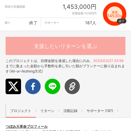
1,453,000円
現在の支援総額
達成
目標金額 10,000円
14530
%
終了
187人
残り
サポーター
支援したいリターンを選ぶ
このプロジェクトは、目標金額を達成した場合にのみ、
2023/03/31 23:59
までに集まった金額から手数料を差し引いた額がプランナーに振り込まれま
す（All-or-Nothing方式）
プロジェクト
リターン
活動記録
サポーター (187)
つぼみ大革命プロフィール