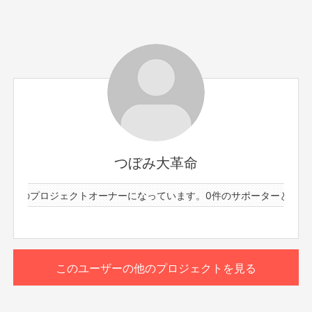
サポーター数
お届け予定日
8人
2023年3月
メンバー : 吉岡久美子
zoomにて30分間おしゃべりしましょう！(参加者、ランダ
ムで順番に話しますので遅れても大丈夫です！)
つぼみ大革命
そして後日、ホワイトデー写真データに宛名とメッセージ
を書いたものと原画3枚プレゼントする企画です！後日転
1件のプロジェクトオーナーになっています。
0件のサポーターと61件
送となります！
もっと見る
※プロジェクト本文の末尾に記載されている【ご支援にあた
ってのご注意事項】を必ずご一読ください。
このリターンを購入する
このユーザーの他のプロジェクトを見る