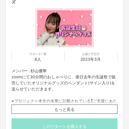
ズ
サポーター数
お届け予定日
8人
2023年3月
メンバー : 杉山優華
zoomにて30分間のおしゃべりに、後日去年の生誕祭で販
売していたオリジナルグッズのペンダント(サイン入り)を
送らせていただきます。
※プロジェクト本文の末尾に記載されている【ご支援にあた
ってのご注意事項】を必ずご一読ください。
もっと見る
このリターンを購入する