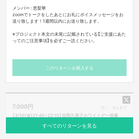
メンバー : 恵梨華
zoomでトークをしたあとにお礼にボイスメッセージをお
送り致します！1週間以内にお送り致します。
※プロジェクト本文の末尾に記載されている【ご支援にあた
ってのご注意事項】を必ずご一読ください。
このリターンを購入する
7,000
円
残り：
0人まで
【3/10(金)21:45~22:15】吉岡久美子ホワイトデー画像
すべてのリターンを見る