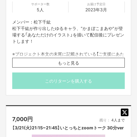
・タイトルに日付が入っているものは、
その日その時間での開催となりま
サポーター数
お届け予定日
す。同じ企画でも、
日時が違いますので注意してご購入ください。
5人
2023年3月
・一度購入いただいたものは、キャンセルができません。
必ず予定が合うも
ののみご購入ください
メンバー：松下千紘
・迷惑メールの対策などでドメイン指定を行っている場合、
メールが受信で
きない場合がございます。「@
yoshimoto
.co.jp
」を受信設定してください。
松下千紘が作り出したゆるキャラ、"かまぼこまあや"が登
場する「あなただけのイラスト」を描いて配信後にプレゼン
■オンライントークなどについて
トします！
・オンライン会議ツールで参加者全員を同時につなぎ、
それぞれリモートで
ご参加いただきます。
直接お会いすることはできませんので、ご了承くださ
※プロジェクト本文の末尾に記載されている【ご支援にあた
い。
ってのご注意事項】を必ずご一読ください。
・コミュニケーションには「Zoom」
を使用させていただきます。
Zoomを使
もっと見る
用できる環境を整えていただき、
電波のいい環境でおつなぎください。
・参加方法は支援者の方に、リターン実施日の前日〜
当日までに案内を、
個
別にご記入いただいたメールアドレスへお送りいたします。
お知らせした時
このリターンを購入する
間を厳守して下さい。
遅れると参加できなくなります。
・コンプライアンスの観点から、録画させていただいております。
他の目的
での使用は一切致しません。あらかじめご了承ください。
・画面録画やスクリーンショットは禁止です。
・不適切と考えられる言動があった場合、
強制的に退出をお願いする場合が
ございます。
7,000
円
残り：
4人まで
■ご応募に関しての利用規約
・応募者は、自ら及び自らが代表となって応募した参加者全てが、
反社会的
【3/21(火)21:15~21:45】いとっちとzoomトーク 30分ver
勢力（暴力団、暴力団員、暴力団準構成員、
暴力団関係企業、総会屋等、社