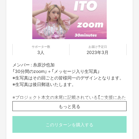
会運動等標ぼうゴロ、
特殊知能暴力集団及びこれらに準ずる団体、
並びにこ
れらの構成員等を指します。以下、同様とします。）
に該当せず、また、
こ
れら反社会的勢力との間で社会的に非難されるべき関係を有して
いないこと
を保証します。
・
プロジェクト実施前及び実施中に上記に反する事態が発生した場合
、いつ
でもプロジェクトの実行を中止することができ、
プランナーは一切の責任を
負担しません。
・二次利用の目的や、有料イベントやPR目的での配信イベント・
番組など
は基本的に全てNGとします。
サポーター数
お届け予定日
・参加する権利の転売や譲渡は禁止とさせていただきます。
購入したご本人
3人
2023年3月
のみが参加できます。
メンバー : 糸原沙也加
「30分間のzoom」＋「メッセージ入り生写真」
※生写真はその回ごとの皆様同一のデザインとなります。
【販売責任者】
吉本興業株式会社
※生写真は後日郵送いたします。
※プロジェクト本文の末尾に記載されている【ご支援にあた
【所在地】
ってのご注意事項】を必ずご一読ください。
大阪市中央区難波千日前11番6号
もっと見る
【お問合せ先】
このリターンを購入する
お問い合わせは下記のURLのメッセージからご連絡ください。
https://cf.fany.lol/users/message/view/38899