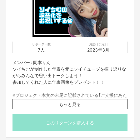
サポーター数
お届け予定日
7人
2023年3月
メンバー : 岡本りん
ソイちむが制作した年表を元にソイチューブを振り返りな
がらみんなで思い出トークしよう！
参加してくれた人に年表画像をプレゼント！！
※プロジェクト本文の末尾に記載されている【ご支援にあた
ってのご注意事項】を必ずご一読ください。
もっと見る
このリターンを購入する