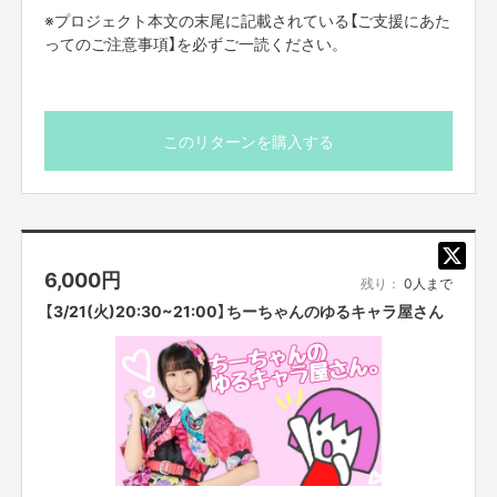
※プロジェクト本文の末尾に記載されている【ご支援にあた
ってのご注意事項】を必ずご一読ください。
つぼみ大革命公式HP⇒
https://www.tsubomi-daikakumei.com/
このリターンを購入する
このプロジェクトでやりたいこと・やろうと思った理由
私たちつぼみ大革命がいつもモットーにしてきた「みんなを笑顔にする、元
気にする」ということを実現したいと考え、今できることを最大限、挑戦し
てみたいと思いました！！！
離れていても楽しめる、身近に感じてもらえる、つぼみ大革命らしいエンタ
ーテイメントを届けていきます！
6,000
円
残り：
0人まで
資金の使い道
【3/21(火)20:30~21:00】ちーちゃんのゆるキャラ屋さん
・つぼみ大革命クラウドファンディングの運営・システム開発費
・リターン作成、送付等 経費
として使用させていただきます。
【ご支援にあたってのご注意事項】
ーーーーーーー
■応募のご注意