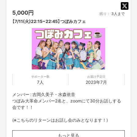
5,000
円
残り：
3人まで
【7/11(火)22:15~22:45】つぼみカフェ
サポーター数
お届け予定日
7人
2023年7月
メンバー : 吉岡久美子・水森依音
つぼみ大革命メンバー2名と、zoomにて30分お話しする
会です！！
(※こちらのリターンはお話し会のみとなります！)
※プロジェクト本文の末尾に記載されている【ご支援にあた
もっと見る