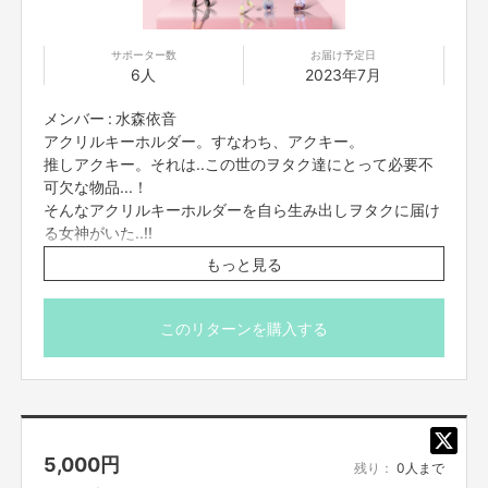
2019年2月 1stアルバム「9」発売
2019年3月 大阪城野外音楽堂でワンマンライブ開催
「つぼみ大革命」に改名
サポーター数
お届け予定日
2019年5月 4thシングル「走り出せ希望」発売
6人
2023年7月
2019年10月 5thシングル「笑DNA」発売
ルミネtheよしもとでワンマンライブ開催
メンバー : 水森依音
2019年12月 日本テレビ「女芸人No.1決定戦THE W2019」決勝進出
アクリルキーホルダー。すなわち、アクキー。
2020年3月 6thシングル「恋愛ランチ」発売
推しアクキー。それは..この世のヲタク達にとって必要不
2020年10月7日 つんく♂全面プロデュース！7thシングル「逆襲のYEAH！」
発売
可欠な物品...！
2020年12月24日 なんばグランド花月にて「つぼみ大革命ワンマンツアー～
そんなアクリルキーホルダーを自ら生み出しヲタクに届け
夢でも見なきゃやってられない～」開催
る女神がいた..!!
2021年3月3日 2ndアルバム「最強つぼみDX」発売！
その名も、イオンヌ・ミズモリア！！！
もっと見る
2022年2月2日 ミニアルバム「GOCHAMAZE」発売
2023年2月1日 ミニアルバム「HACHAMECHARGE」発売
（訳）「30分間のzoom」+「アクリルキーホルダー」が届くプ
ランです。
このリターンを購入する
*キーホルダーのイメージについてはTwitterアカウント
@rocknion にて随時お知らせいたします。
是非ご参加下さい！
5,000
円
残り：
0人まで
※プロジェクト本文の末尾に記載されている【ご支援にあた