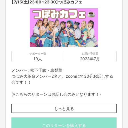
【7/15(土)23:00~23:30】つぼみカフェ
ってのご注意事項】を必ずご一読ください。
サポーター数
お届け予定日
10人
2023年7月
メンバー : 松下千紘・恵梨華
つぼみ大革命メンバー2名と、zoomにて30分お話しする
会です！！
(※こちらのリターンはお話し会のみとなります！)
※プロジェクト本文の末尾に記載されている【ご支援にあた
もっと見る
ってのご注意事項】を必ずご一読ください。
このリターンを購入する