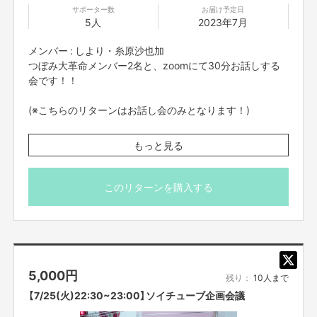
・コンプライアンスの観点から、録画させていただいております。
他の目的
サポーター数
お届け予定日
での使用は一切致しません。あらかじめご了承ください。
5人
2023年7月
・画面録画やスクリーンショットは禁止です。
・不適切と考えられる言動があった場合、
強制的に退出をお願いする場合が
メンバー : しより・糸原沙也加
ございます。
つぼみ大革命メンバー2名と、zoomにて30分お話しする
会です！！
■ご応募に関しての利用規約
・応募者は、自ら及び自らが代表となって応募した参加者全てが、
反社会的
(※こちらのリターンはお話し会のみとなります！)
勢力（暴力団、暴力団員、暴力団準構成員、
暴力団関係企業、総会屋等、社
会運動等標ぼうゴロ、
特殊知能暴力集団及びこれらに準ずる団体、
並びにこ
れらの構成員等を指します。以下、同様とします。）
に該当せず、また、
こ
※プロジェクト本文の末尾に記載されている【ご支援にあた
もっと見る
れら反社会的勢力との間で社会的に非難されるべき関係を有して
いないこと
ってのご注意事項】を必ずご一読ください。
を保証します。
・
プロジェクト実施前及び実施中に上記に反する事態が発生した場合
、いつ
このリターンを購入する
でもプロジェクトの実行を中止することができ、
プランナーは一切の責任を
負担しません。
・二次利用の目的や、有料イベントやPR目的での配信イベント・
番組など
は基本的に全てNGとします。
・参加する権利の転売や譲渡は禁止とさせていただきます。
購入したご本人
のみが参加できます。
5,000
円
残り：
10人まで
【7/25(火)22:30~23:00】ソイチューブ企画会議
【販売責任者】
吉本興業株式会社