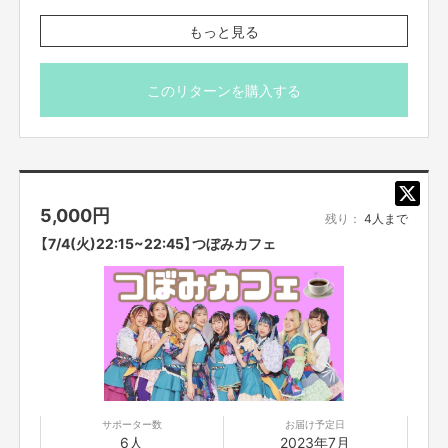
※プロジェクト本文の末尾に記載されている【ご支援にあた
もっと見る
ってのご注意事項】を必ずご一読ください。
このリターンを購入する
5,000
円
残り：
4人まで
【7/4(火)22:15~22:45】つぼみカフェ
サポーター数
お届け予定日
6人
2023年7月