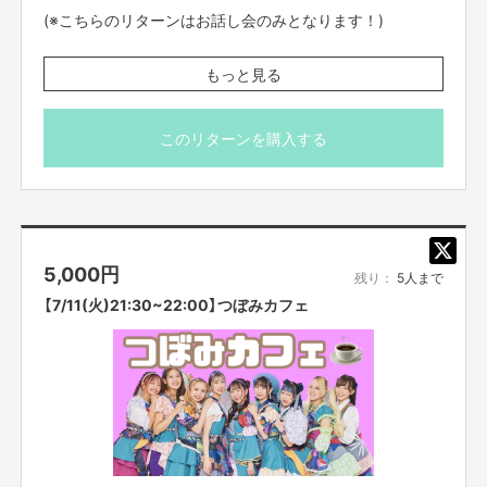
(※こちらのリターンはお話し会のみとなります！)
【ご支援にあたってのご注意事項】
※プロジェクト本文の末尾に記載されている【ご支援にあた
もっと見る
ーーーーーーー
ってのご注意事項】を必ずご一読ください。
■応募のご注意
・タイトルに日付が入っているものは、
その日その時間での開催となりま
す。同じ企画でも、
日時が違いますので注意してご購入ください。
このリターンを購入する
・一度購入いただいたものは、キャンセルができません。
必ず予定が合うも
ののみご購入ください
・迷惑メールの対策などでドメイン指定を行っている場合、
メールが受信で
きない場合がございます。「@
yoshimoto
.co.jp
」を受信設定してください。
チケットは、全てリターン実施日の前日23時59分で締め切りと
5,000
円
させていただきます。
残り：
5人まで
【7/11(火)21:30~22:00】つぼみカフェ
■オンライントークなどについて
・オンライン会議ツールで参加者全員を同時につなぎ、
それぞれリモートで
ご参加いただきます。
直接お会いすることはできませんので、ご了承くださ
い。
・コミュニケーションには「Zoom」
を使用させていただきます。
Zoomを使
用できる環境を整えていただき、
電波のいい環境でおつなぎください。
・参加方法は支援者の方に、リターン実施日の前日〜
当日までに案内を、
個
別にご記入いただいたメールアドレスへお送りいたします。
お知らせした時
間を厳守して下さい。
遅れると参加できなくなります。