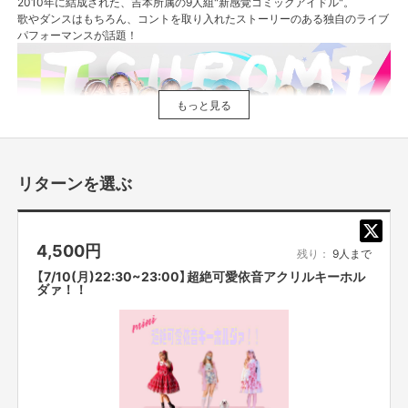
2010年に結成された、吉本所属の9人組"新感覚コミックアイドル"。
歌やダンスはもちろん、コントを取り入れたストーリーのある独自のライブ
パフォーマンスが話題！
もっと見る
リターンを選ぶ
4,500
円
残り：
9人まで
【7/10(月)22:30~23:00】超絶可愛依音アクリルキーホル
ダァ！！
2010年 「つぼみ」結成
2015年4月 ミニアルバム「1000日前からI Love You!」でCDデビュー
2016年12月 1stシングル「ありがとうはほんの気持ちだよ」発売
2016年12月 なんばグランド花月でワンマンライブ開催
2017年8月 2ndシングル「スカッとサマラバ☆」発売
2018年4月 Zepp Nambaでワンマンライブ開催
2018年8月 3rdシングル「Dreamer」発売