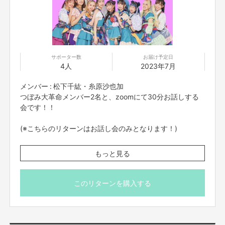
サポーター数
お届け予定日
4人
2023年7月
メンバー : 松下千紘・糸原沙也加
つぼみ大革命メンバー2名と、zoomにて30分お話しする
会です！！
(※こちらのリターンはお話し会のみとなります！)
※プロジェクト本文の末尾に記載されている【ご支援にあた
もっと見る
ってのご注意事項】を必ずご一読ください。
このリターンを購入する