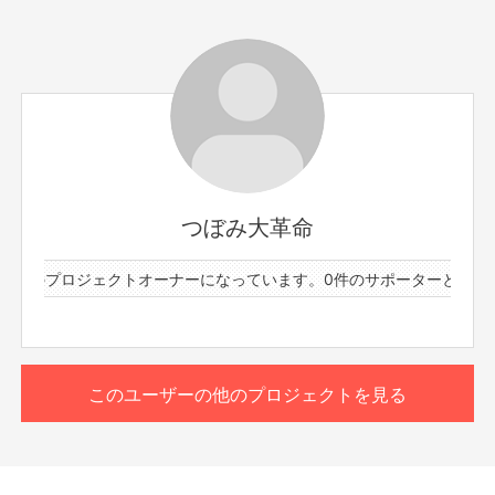
サポーター数
お届け予定日
9人
2023年7月
メンバー : 杉山優華・岡本りん
つぼみ大革命メンバー2名と、zoomにて30分お話しする
会です！！
つぼみ大革命
(※こちらのリターンはお話し会のみとなります！)
1件のプロジェクトオーナーになっています。
0件のサポーターと61件の
※プロジェクト本文の末尾に記載されている【ご支援にあた
もっと見る
ってのご注意事項】を必ずご一読ください。
このリターンを購入する
このユーザーの他のプロジェクトを見る