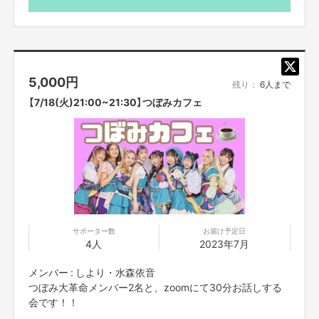
5,000
円
残り：
6人まで
【7/18(火)21:00~21:30】つぼみカフェ
つぼみ大革命公式HP⇒
https://www.tsubomi-daikakumei.com/
このプロジェクトでやりたいこと・やろうと思った理由
私たちつぼみ大革命がいつもモットーにしてきた「みんなを笑顔にする、元
気にする」ということを実現したいと考え、今できることを最大限、挑戦し
てみたいと思いました！！！
離れていても楽しめる、身近に感じてもらえる、つぼみ大革命らしいエンタ
サポーター数
お届け予定日
ーテイメントを届けていきます！
4人
2023年7月
資金の使い道
メンバー : しより・水森依音
・つぼみ大革命クラウドファンディングの運営・システム開発費
つぼみ大革命メンバー2名と、zoomにて30分お話しする
・リターン作成、送付等 経費
会です！！
として使用させていただきます。