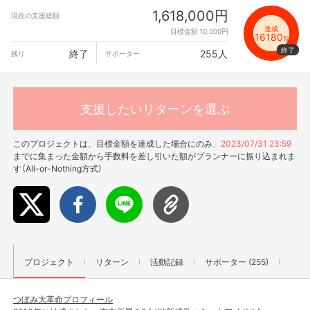
1,618,000円
現在の支援総額
達成
目標金額 10,000円
16180
%
終了
255人
残り
サポーター
支援したいリターンを選ぶ
このプロジェクトは、目標金額を達成した場合にのみ、
2023/07/31 23:59
までに集まった金額から手数料を差し引いた額がプランナーに振り込まれま
す（All-or-Nothing方式）
プロジェクト
リターン
活動記録
サポーター (255)
つぼみ大革命プロフィール