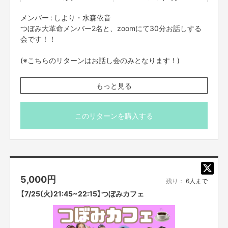
メンバー : しより・水森依音
つぼみ大革命メンバー2名と、zoomにて30分お話しする
会です！！
(※こちらのリターンはお話し会のみとなります！)
※プロジェクト本文の末尾に記載されている【ご支援にあた
もっと見る
ってのご注意事項】を必ずご一読ください。
このリターンを購入する
5,000
円
残り：
6人まで
【7/25(火)21:45~22:15】つぼみカフェ