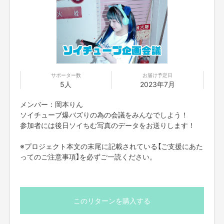
【所在地】
大阪市中央区難波千日前11番6号
【お問合せ先】
お問い合わせは下記のURLのメッセージからご連絡ください。
サポーター数
お届け予定日
https://cf.fany.lol/users/message/view/38899
5人
2023年7月
メンバー：岡本りん
【返品期限】
ソイチューブ爆バズりの為の会議をみんなでしよう！
不良品、発送品間違いの場合は無料で交換させていただきます。到着日から
参加者には後日ソイちむ写真のデータをお送りします！
7日以内に上記問い合わせ先へご連絡ください。それ以上経過しますと返品
をお受け出来ない場合がございます。※サポーターのご都合によるキャンセ
※プロジェクト本文の末尾に記載されている【ご支援にあた
ル・返品・交換はお受けできません。
ってのご注意事項】を必ずご一読ください。
【返品送料】
不良品、発送商品間違いの場合、着払いにて対応いたします。
このリターンを購入する