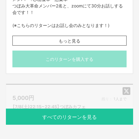
つぼみ大革命メンバー2名と、zoomにて30分お話しする
会です！！
(※こちらのリターンはお話し会のみとなります！)
※プロジェクト本文の末尾に記載されている【ご支援にあた
もっと見る
ってのご注意事項】を必ずご一読ください。
このリターンを購入する
5,000
円
残り：
1人まで
【7/8(土)22:15~22:45】つぼみカフェ
すべてのリターンを見る