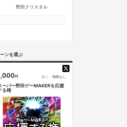
野田クリスタル
0件のサポーター
ーンを選ぶ
1,000
円
残り：
制限なし
スーパー野田ゲーMAKERを応援
する権