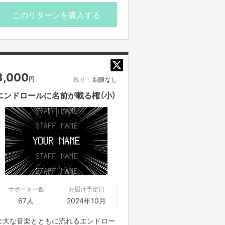
このリターン品は口数を追加する可能
性がございます。
このリターンを購入する
体のパーツ
・髪
・目
・鼻
3,000
円
残り：
制限なし
・口
・耳
エンドロールに名前が載る権（小）
・腕
・足
ご案内は全てFANY Crowdfundingメ
ッセージ機能、もしくはご入力いただ
いたメールアドレスへお送りさせてい
ただきます。
サポーター数
お届け予定日
※お一人様で何口でも購入できます。
67人
2024年10月
※ご自身を撮影した写真でご応募くだ
さい。
壮大な音楽とともに流れるエンドロー