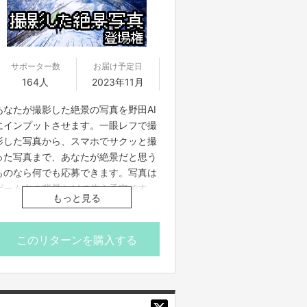
せていただきます。
※後日、専用の投稿フォームをご案内
※商品名・会社名・サービス名を表示
いたします。掲載したいお名前は、そ
させるなど、広告宣伝に使用すること
のフォームから投稿していただきま
はできません。
す。
※お届け予定日はゲームの開発状況に
※何か問題がある場合は、変更をお願
サポーター数
お届け予定日
より変更になる可能性がございます。
いする可能性があります。
164人
2023年11月
※商品名・会社名・サービス名を表示
あなたが撮影した絶景の写真を野田AI
させるなど、広告宣伝に使用すること
にインプットさせます。一眼レフで撮
はできません。
影した写真から、スマホでサクッと撮
※お届け予定日はゲームの開発状況に
った写真まで、あなたが絶景だと思う
より変更になる可能性がございます。
ものなら何でも応募できます。写真は
ゲーム内の背景などで使う予定です
もっと見る
が、正直、集まってからでないと、ど
う使うかはわかりません。世界中のプ
レイヤーをあなたの絶景写真で感動さ
このリターンを購入する
せてください。
このリターン品は口数を追加する可能
性がございます。