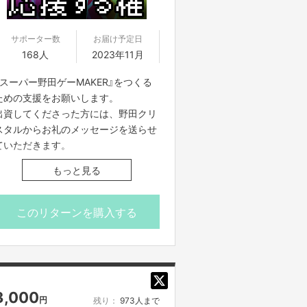
サポーター数
お届け予定日
168人
2023年11月
『スーパー野田ゲーMAKER』をつくる
ための支援をお願いします。
出資してくださった方には、野田クリ
スタルからお礼のメッセージを送らせ
ていただきます。
もっと見る
ご案内は全てFANY Crowdfundingメ
ッセージ機能、もしくはご入力いただ
いたメールアドレスへお送りさせてい
このリターンを購入する
ただきます。
※お一人様で何口でも購入できます。
※お届け予定日はゲームの開発状況に
より変更になる可能性がございます。
3,000
円
残り：
973人まで