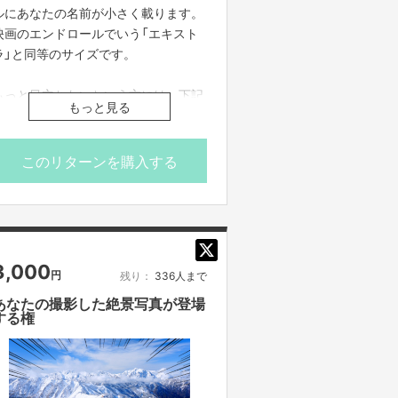
※写真の対象となるご本人から、『スー
ルにあなたの名前が小さく載ります。
パー野田ゲーMAKER』での使用を許可
映画のエンドロールでいう「エキスト
されたものも応募可能です。
ラ」と同等のサイズです。
※使用する部分は「顔・体の一部（髪・
目・鼻・口・耳・腕・足のどれか）」の
もっと目立ちたいという方には、下記
もっと見る
みとなります。
のリターン品もご用意しています。
※1口につき1パーツのみです。
▶エンドロールにあなたの名前が載る
※お送りいただいた写真に問題が見つ
権（中）
このリターンを購入する
かった場合、こちらで加工させていた
▶エンドロールにあなたの名前が載る
だく、または、再提出をお願いする可
権（大）
能性があります。
※後日、専用の投稿フォームをご案内
文字数は15文字前後の制限をさせてい
いたします。
ただく予定です。
3,000
円
※納品形式は、jpgまたはpng形式のデ
残り：
336人まで
ジタルデータでお願いします。
ご案内は全てFANY Crowdfundingメ
あなたの撮影した絶景写真が登場
する権
※『スーパー野田ゲーPARTY』『スーパ
ッセージ機能、もしくはご入力いただ
ー野田ゲーWORLD』で提供いただいた
いたメールアドレスへお送りさせてい
作品も応募可能です。
ただきます。
※サイズなどの詳細は、後日お伝えさ