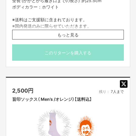
全長 (かかとから履き口までの長さ) :約25.5cm
ボディカラー：ホワイト
※送料はご支援額に含まれております。
※国内発送のみに限らせていただきます。
※画像はイメージになります。
もっと見る
このリターンを購入する
2,500
円
残り：
7人まで
カーシェアグルメドライブBIGロゴTシャツ
旨印ソックス（ Men’s /オレンジ）【送料込】
カーシェアグルメドライブの装丁ロゴが大きくデザインされたTシャツにな
ります
ボディカラーはナチュラルです
「聖地巡礼する際はこちらの正装でお願いします（ごめたん）」