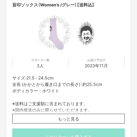
旨印ソックス（Women’s /グレー）【送料込】
書店様へ
サポーター数
お届け予定日
3人
2023年11月
現在、書籍をお取り扱いいただける書店様を募集しております！
詳しくは
コチラ
をご覧ください。
サイズ:21.5 - 24.5cm
全長 (かかとから履き口までの長さ) :約25.5cm
ボディカラー：ホワイト
皆様からの資金は製作費、送料、クラウドファンディング手数料として使用
させていただきます。
※送料はご支援額に含まれております。
※国内発送のみに限らせていただきます。
【ご支援にあたっての注意事項】
※画像はイメージになります。
もっと見る
■迷惑メールの対策などでドメイン指定を行っている場合、メールが受信で
きない場合がございます。「@yoshimoto.co.jp」を受信設定してください。
■応募者は、自ら及び自らが代表となって応募した参加者全てが、反社会的
このリターンを購入する