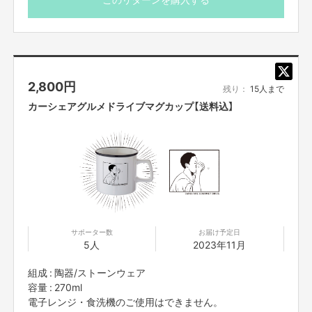
勢力（暴力団、暴力団員、暴力団準構成員、暴力団関係企業、総会屋等、社
会運動等標ぼうゴロ、特殊知能暴力集団及びこれらに準ずる団体、並びにこ
れらの構成員等を指します。以下、同様とします。）に該当せず、また、こ
れら反社会的勢力との間で社会的に非難されるべき関係を有していないこと
を保証します。
2,800
円
■プロジェクト実施前及び実施中に上記に反する事態が発生した場合、いつ
残り：
15人まで
でもプロジェクトの実行を中止することができ、プランナーは一切の責任を
カーシェアグルメドライブマグカップ【送料込】
負担しません。
■リターンについて二次利用の目的や、有料イベント、PR目的での配信・
イベント・番組などでの使用は基本NGとします。
■参加する権利の転売や譲渡は禁止とさせていただきます。購入したご本人
のみが参加できます。
サポーター数
お届け予定日
【販売責任者】
5人
2023年11月
吉本興業株式会社
組成 : 陶器/ストーンウェア
【所在地】
容量 : 270ml
新宿区新宿５丁目18-21
電子レンジ・食洗機のご使用はできません。