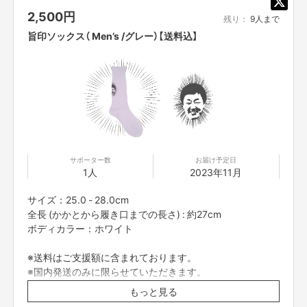
2,500
円
残り：
9人まで
旨印ソックス（ Men’s /グレー）【送料込】
（サインのイメージになります）
サポーター数
お届け予定日
カーシェアグルメドライブマグカップ
1人
2023年11月
作中のコマがデザインされたマグカップになります
サイズ：25.0 - 28.0cm
全長 (かかとから履き口までの長さ) : 約27cm
「あなたの生活がよりおいしくなることを願っています（ごめたん）」
ボディカラー：ホワイト
※送料はご支援額に含まれております。
※国内発送のみに限らせていただきます。
※画像はイメージになります。
もっと見る