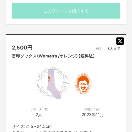
このリターンを購入する
旨印ソックス
2,500
円
残り：
8人まで
作中にておいしいの最上級を表す『旨印』がデザインされたソックスになり
ます
旨印ソックス（Women’s /オレンジ）【送料込】
オレンジとグレーの2色展開で、メンズとレディースサイズがございます
「あなたの足元を輝かせ、死角となり危険な背後を私が見守ります（ごめた
ん）」
サポーター数
お届け予定日
2人
2023年11月
サイズ:21.5 - 24.5cm