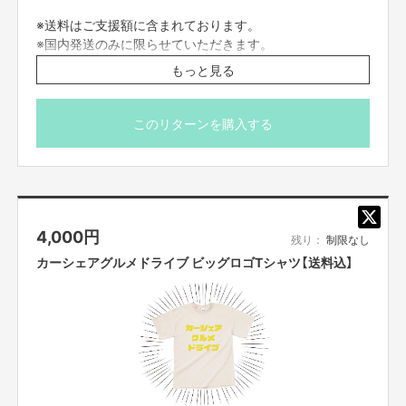
※送料はご支援額に含まれております。
【お問合せ先】
※国内発送のみに限らせていただきます。
お問い合わせは下記のURLのメッセージからご連絡ください。
https://cf.fany.lol/users/message/view/110709
※画像はイメージになります。
もっと見る
このリターンを購入する
【返品期限】
不良品、発送品間違いの場合は無料で交換させていただきます。到着日から
7日以内に上記問い合わせ先へご連絡ください。それ以上経過しますと返品
をお受け出来ない場合がございます。※サポーターのご都合によるキャンセ
ル・返品・交換はお受けできません。
4,000
円
残り：
制限なし
【返品送料】
不良品、発送商品間違いの場合、着払いにて対応いたします。
カーシェアグルメドライブ ビッグロゴTシャツ【送料込】