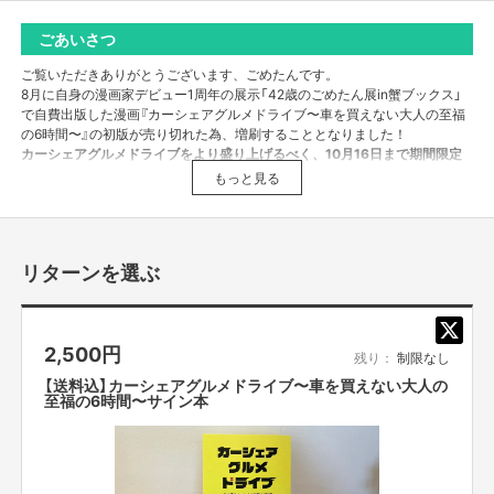
ごあいさつ
ご覧いただきありがとうございます、ごめたんです。
8月に自身の漫画家デビュー1周年の展示「42歳のごめたん展in蟹ブックス」
で自費出版した漫画『カーシェアグルメドライブ〜車を買えない大人の至福
の6時間〜』の初版が売り切れた為、増刷することとなりました！
カーシェアグルメドライブをより盛り上げるべく、10月16日まで期間限定
でサイン本の受注と、漫画にまつわるグッズを制作いたしました！
もっと見る
カーシェアグルメドライブ～車を買えない大人の至福の６
時間～ サイン本
リターンを選ぶ
39歳で免許合宿へ行き車の免許を取得。夢のマイカー生活に心躍らせる
が、東京で車を所持する金銭的なハードルの高さにマイカー購入を断念。そ
んな時に出会ったのがカーシェアリングだった。ドライブと旨い飯が大好き
な著者が、今日という日を特別な1日にするため車を走らせる。距離料金の
2,500
円
かからない6時間以内で。
残り：
制限なし
【送料込】カーシェアグルメドライブ〜車を買えない大人の
「
懐が寂しくても、たまには贅沢がしたいんだ。さぁ、どこへ行こう
」
至福の6時間〜サイン本
プロローグを含めた全8話を収録！（クリックで試し読みできます）
・
プロローグ
・第１話『
川越
』