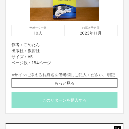
・第２話『
柏
』
・第3話『
原宿
』
・第4話『幕張』
・第5話『新百合ヶ丘』
・第6話『保田』
・第7話『守谷』
サポーター数
お届け予定日
10人
2023年11月
お宛名とイラストを入れたサイン本になります。
作者：ごめたん
出版社：教習社
「自身2作目となる漫画を描きました。心を込めてサイン描きます（ごめた
サイズ：A5
ん）」
ページ数：184ページ
※サインに添えるお宛名を備考欄にご記入ください。明記
されていない場合はお宛名なしでお送りさせていただきま
もっと見る
す。
※送料はご支援額に含まれております。
※国内発送のみに限らせていただきます。
このリターンを購入する