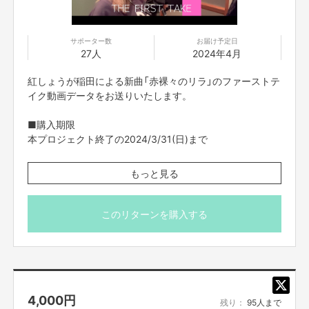
サポーター数
お届け予定日
27人
2024年4月
紅しょうが稲田による新曲「赤裸々のリラ」のファーストテ
イク動画データをお送りいたします。
■購入期限
本プロジェクト終了の2024/3/31(日)まで
■データ送付予定日
もっと見る
2024年4月
・FANY Crowdfundingのメッセージ機能を使ってご案内
このリターンを購入する
させていただきます。
・限定数に達し次第、販売終了となりますのでご了承くだ
さい。
・ご支援の際は、本文記載の【ご支援にあたってのご注意
事項】を必ずお読みください。
4,000
円
残り：
95人まで