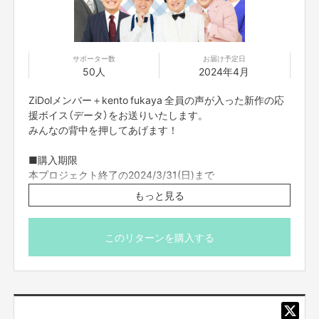
サポーター数
お届け予定日
50人
2024年4月
ZiDolメンバー＋kento fukaya 全員の声が入った新作の応
援ボイス（データ）をお送りいたします。
みんなの背中を押してあげます！
■購入期限
本プロジェクト終了の2024/3/31(日)まで
もっと見る
■データ送付予定日
2024年4月
このリターンを購入する
・FANY Crowdfundingのメッセージ機能を使ってご案内
クラウドファンディングへの想い
させていただきます。
・限定数に達し次第、販売終了となりますのでご了承くだ
kento fukayaの悪ノリでワンマンまでたどり着いたZiDol。
さい。
もっと皆様と盛り上がれるよう、いろんなリターンを立ち上げました。
・ご支援の際は、本文記載の【ご支援にあたってのご注意
一緒にキモ青春を楽しみましょう！よろしくお願い致します！！