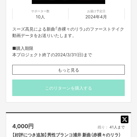
サポーター数
お届け予定日
10人
2024年4月
スーズ高見による新曲「赤裸々のリラ」のファーストテイク
動画データをお送りいたします。
■購入期限
本プロジェクト終了の2024/3/31(日)まで
■データ送付予定日
もっと見る
2024年4月
・FANY Crowdfundingのメッセージ機能を使ってご案内
このリターンを購入する
させていただきます。
・限定数に達し次第、販売終了となりますのでご了承くだ
さい。
・ご支援の際は、本文記載の【ご支援にあたってのご注意
事項】を必ずお読みください。
4,000
円
残り：
41人まで
【好評につき追加】男性ブランコ浦井 新曲（赤裸々のリラ）