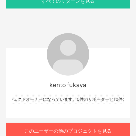
すべてのリターンを見る
サポーター数
お届け予定日
100人
2024年2月
ZiDolメンバー＋kento fukayaのアクリルスタンド全6種コ
ンプリート版を
3/16(土)ZiDol ONEMAN LIVE inOSAKAまでにお届けでき
kento fukaya
るよう郵送いたします。
プロジェクトオーナーになっています。
0件のサポーターと10件のプロジ
高さ：約70mm
台座：30mm×30mm（共通）
もっと見る
■購入期限
2024/2/29(木)23:59まで
このリターンを購入する
このユーザーの他のプロジェクトを見る