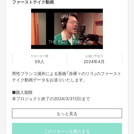
ファーストテイク動画
サポーター数
お届け予定日
59人
2024年4月
男性ブランコ浦井による新曲「赤裸々のリラ」のファースト
テイク動画データをお送りいたします。
■購入期限
本プロジェクト終了の2024/3/31(日)まで
■データ送付予定日
もっと見る
2024年4月
・FANY Crowdfundingのメッセージ機能を使ってご案内
このリターンを購入する