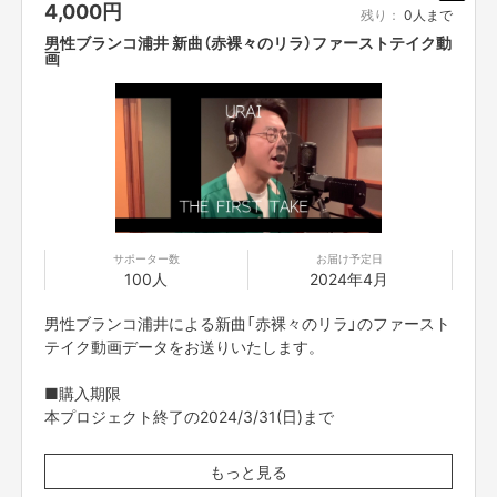
4,000
円
事項】を必ずお読みください。
残り：
0人まで
資金の使い道
男性ブランコ浦井 新曲（赤裸々のリラ）ファーストテイク動
画
・楽曲作成
・レコーディング
・スタジオ代
・ヘアメイク代
・衣装代
・カメラマン
・ダンスレッスン
・出演料
・撮影施設レンタル費用
・撮影備品購入
サポーター数
お届け予定日
・YouTube撮影諸経費
100人
2024年4月
・移動費
・宿泊費
男性ブランコ浦井による新曲「赤裸々のリラ」のファースト
テイク動画データをお送りいたします。
【ご支援にあたってのご注意事項】
■オンライントークについて
■購入期限
・オンライン会議ツールで参加者全員を同時につなぎ、それぞれリモートで
本プロジェクト終了の2024/3/31(日)まで
ご参加いただきます。直接お会いすることはできませんので、ご了承くださ
い。
■データ送付予定日
・コミュニケーションには「Zoom」を使用させていただきます。Zoomを使
もっと見る
2024年4月
用できる環境を整えていただき、電波のいい環境でおつなぎください。