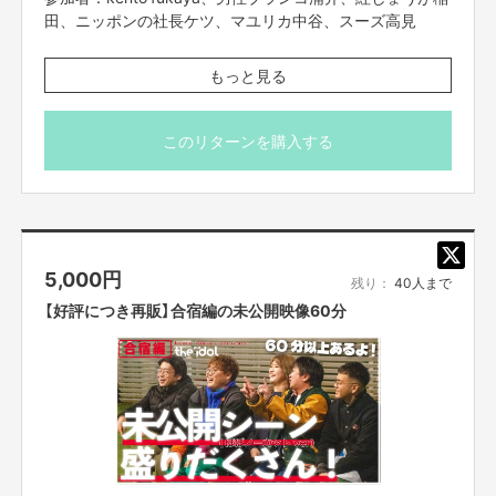
田、ニッポンの社長ケツ、マユリカ中谷、スーズ高見
お客様のお名前をお呼びして、エアーで握手するリモート
もっと見る
配信です。
本番直前に今の気持ちや、ここだけでしか話さないことを
しゃべります。
このリターンを購入する
お客様とメンバーによる1対1の会話はございません。
■購入期限
2024/3/11(月)16:00まで
5,000
円
・コミュニケーションには「Zoom」を使用させていただき
残り：
40人まで
ます。
【好評につき再販】合宿編の未公開映像60分
Zoomを使用できる環境を整えていただき、電波のいい
環境でおつなぎください。
・詳細は握手会前日までに、FANY Crowdfundingのメッ
セージ機能を使ってご案内させていただきます。
・限定数に達し次第、販売終了となりますのでご了承くだ
さい。
・ご支援の際は、本文記載の【ご支援にあたってのご注意
事項】を必ずお読みください。