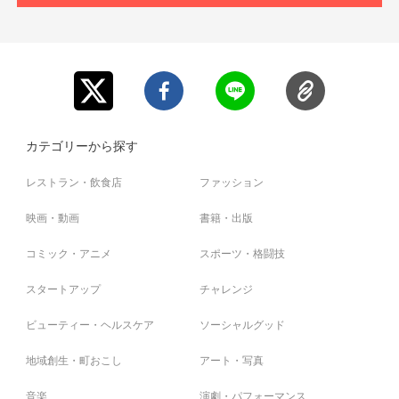
■郵送予定日
3月上旬
・送料込みの価格、海外への発送は対応しておりません。
・限定数に達し次第、販売終了となりますのでご了承くだ
さい。
・ご支援の際は、本文記載の【ご支援にあたってのご注意
事項】を必ずお読みください。
カテゴリーから探す
レストラン・飲食店
ファッション
映画・動画
書籍・出版
コミック・アニメ
スポーツ・格闘技
スタートアップ
チャレンジ
ビューティー・ヘルスケア
ソーシャルグッド
地域創生・町おこし
アート・写真
音楽
演劇・パフォーマンス