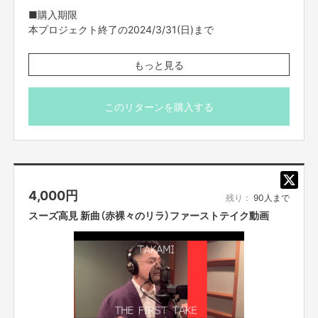
■購入期限
本プロジェクト終了の2024/3/31(日)まで
■データ送付予定日
もっと見る
2024年4月
・FANY Crowdfundingのメッセージ機能を使ってご案内
このリターンを購入する
させていただきます。
・限定数に達し次第、販売終了となりますのでご了承くだ
さい。
・ご支援の際は、本文記載の【ご支援にあたってのご注意
事項】を必ずお読みください。
4,000
円
残り：
90人まで
スーズ高見 新曲（赤裸々のリラ）ファーストテイク動画