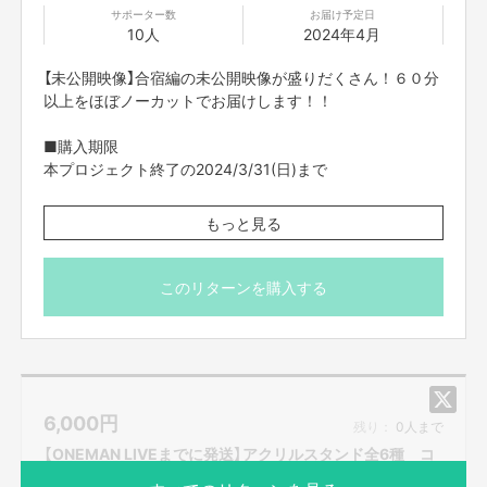
サポーター数
お届け予定日
10人
2024年4月
【未公開映像】合宿編の未公開映像が盛りだくさん！６０分
以上をほぼノーカットでお届けします！！
■購入期限
本プロジェクト終了の2024/3/31(日)まで
■データ送付予定日
もっと見る
2024年4月
・FANY Crowdfundingのメッセージ機能を使ってご案内
このリターンを購入する
させていただきます。
・限定数に達し次第、販売終了となりますのでご了承くだ
さい。
・ご支援の際は、本文記載の【ご支援にあたってのご注意
事項】を必ずお読みください。
6,000
円
残り：
0人まで
【ONEMAN LIVEまでに発送】アクリルスタンド全6種 コ
ンプリート版