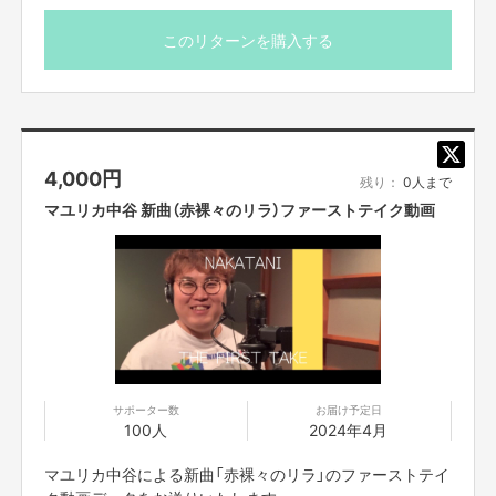
・コンプライアンスの観点から、録画させていただいております。他の目的
での使用は一切致しません。あらかじめご了承ください。
・FANY Crowdfundingのメッセージ機能を使ってご案内
このリターンを購入する
・参加者の録画は禁止とさせて頂きます。
させていただきます。
・不適切と考えられる言動があった場合、強制的に退出をお願いする場合が
・限定数に達し次第、販売終了となりますのでご了承くだ
ございます。
さい。
・ご支援の際は、本文記載の【ご支援にあたってのご注意
■ご応募に関しての利用規約
事項】を必ずお読みください。
・応募者は、自ら及び自らが代表となって応募した参加者全てが、反社会的
勢力（暴力団、暴力団員、暴力団準構成員、暴力団関係企業、総会屋等、社
4,000
円
残り：
0人まで
会運動等標ぼうゴロ、特殊知能暴力集団及びこれらに準ずる団体、並びにこ
マユリカ中谷 新曲（赤裸々のリラ）ファーストテイク動画
れらの構成員等を指します。以下、同様とします。）に該当せず、また、こ
れら反社会的勢力との間で社会的に非難されるべき関係を有していないこと
を保証します。
・プロジェクト実施前及び実施中に上記に反する事態が発生した場合、いつ
でもプロジェクトの実行を中止することができ、プランナーは一切の責任を
負担しません。
・二次利用の目的や、有料イベントやPR目的での配信イベント・番組など
は基本的に全てNGとします。
・参加する権利の転売や譲渡は禁止とさせていただきます。購入したご本人
のみが参加できます。
サポーター数
お届け予定日
100人
2024年4月
【販売責任者】
マユリカ中谷による新曲「赤裸々のリラ」のファーストテイ
吉本興業株式会社