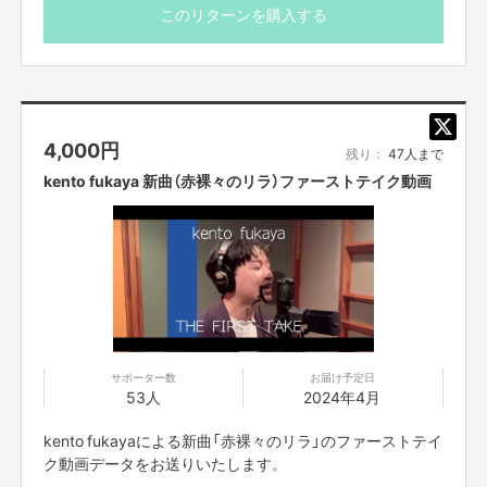
・FANY Crowdfundingのメッセージ機能を使ってご案内
このリターンを購入する
させていただきます。
・限定数に達し次第、販売終了となりますのでご了承くだ
さい。
・ご支援の際は、本文記載の【ご支援にあたってのご注意
事項】を必ずお読みください。
4,000
円
残り：
47人まで
kento fukaya 新曲（赤裸々のリラ）ファーストテイク動画
サポーター数
お届け予定日
53人
2024年4月
kento fukayaによる新曲「赤裸々のリラ」のファーストテイ
ク動画データをお送りいたします。