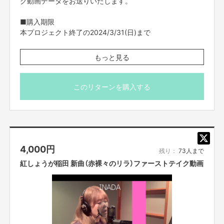
ク動画データをお送りいたします。
■購入期限
【所在地】
本プロジェクト終了の2024/3/31(日)まで
大阪市中央区難波千日前11-6
■データ送付予定日
もっと見る
【お問合せ先】
2024年4月
お問い合わせは下記のURLのメッセージからご連絡ください。
https://cf.fany.lol/users/message/view/90285
・FANY Crowdfundingのメッセージ機能を使ってご案内
このリターンを購入する
させていただきます。
・限定数に達し次第、販売終了となりますのでご了承くだ
【返品期限】
さい。
不良品、発送品間違いの場合は無料で交換させていただきます。到着日から
・ご支援の際は、本文記載の【ご支援にあたってのご注意
7日以内に上記問い合わせ先へご連絡ください。それ以上経過しますと返品
事項】を必ずお読みください。
をお受け出来ない場合がございます。※サポーターのご都合によるキャンセ
4,000
円
ル・返品・交換はお受けできません。
残り：
73人まで
紅しょうが稲田 新曲（赤裸々のリラ）ファーストテイク動画
【返品送料】
不良品、発送商品間違いの場合、着払いにて対応いたします。