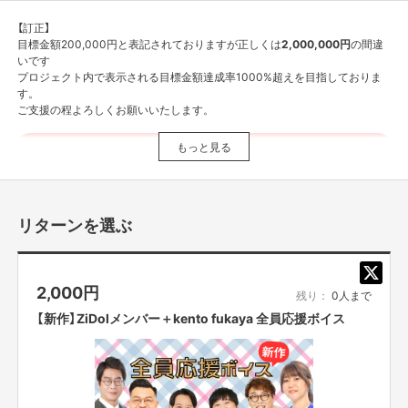
【訂正】
目標金額200,000円と表記されておりますが正しくは
2,000,000円
の間違
いです
プロジェクト内で表示される目標金額達成率1000%超えを目指しておりま
す。
ご支援の程よろしくお願いいたします。
自己紹介
もっと見る
どうもピン芸人のkento fukayaです！
好きな食べ物はざる蕎麦、趣味は銭湯です。
リターンを選ぶ
公演概要
ﾀｲﾄﾙ：ZiDol ONEMAN LIVE inOSAKA
日時：2024年3月16日（土） OPEN17:00／START18:00
2,000
円
場所：味園ユニバース
残り：
0人まで
料金：¥3,500-（別途1ドリンク代必要）
【新作】ZiDolメンバー＋kento fukaya 全員応援ボイス
※配信あり