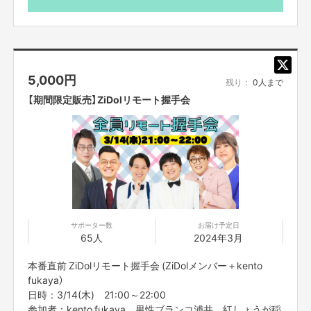
させていただきます。
・限定数に達し次第、販売終了となりますのでご了承くだ
さい。
・ご支援の際は、本文記載の【ご支援にあたってのご注意
事項】を必ずお読みください。
5,000
円
残り：
0人まで
【期間限定販売】ZiDolリモート握手会
サポーター数
お届け予定日
65人
2024年3月
本番直前 ZiDolリモート握手会 (ZiDolメンバー＋kento
fukaya）
日時：3/14(木) 21:00～22:00
参加者：kento fukaya、男性ブランコ浦井、紅しょうが稲