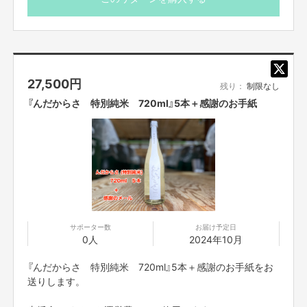
アルコール分：15度
製造年月：2024年7月
※送料込み、国内のみの発送です。
※20歳未満の方の飲酒は法律で禁止されています。20歳未
27,500
円
満の方には酒類の販売は致しません。
残り：
制限なし
『んだからさ 特別純米 720ml』5本＋感謝のお手紙
※岩山展望台
サポーター数
お届け予定日
そんな数々の驚きの中の一つが「岩手の日本酒」でした。
0人
2024年10月
『んだからさ 特別純米 720ml』5本＋感謝のお手紙をお
送りします。