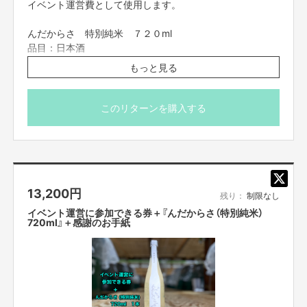
イベント運営費として使用します。
んだからさ 特別純米 ７２０ml
品目：日本酒
原材料名：米（国産）、米麹（国産米）
もっと見る
原料米：岩手県産ぎんおとめ100%
精米歩合：60%
アルコール分：15度
このリターンを購入する
製造年月：2024年7月
※移住当時（わんこそば）
※送料込み、国内のみの発送です。
※20歳未満の方の飲酒は法律で禁止されています。20歳未
正直、1年間くらい住んで活動すれば、東京に戻ってから何かしらのエピソ
満の方には酒類の販売は致しません。
ードトークができるだろうくらいにしか思っていませんでした。
13,200
円
残り：
制限なし
それがなぜこんなに住んじゃってしまっているのか。
イベント運営に参加できる券＋『んだからさ（特別純米）
720ml』＋感謝のお手紙