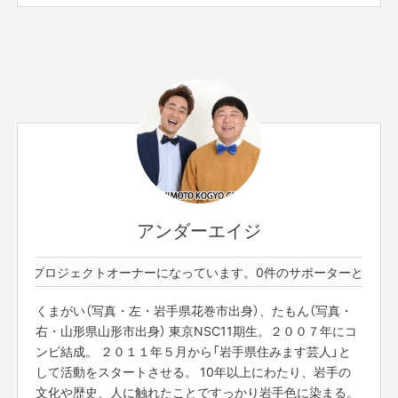
精米歩合：40%
アルコール分：15度
製造年月：2024年7月
※南部杜氏発祥の碑
※送料込み、国内のみの発送です。
※20歳未満の方の飲酒は法律で禁止されています。20歳未
満の方には酒類の販売は致しません。
そこで、岩手愛溢れる方々、日本酒愛溢れる方々と一緒に岩手の日本酒を盛
り上げたいと思ったのです。
そして、岩手の若者にはホンモノの日本酒を飲んでほしいと思ったのです。
「杜氏」とは酒蔵における酒造りのリーダーです。約350年の歴史を持つ南部
流の酒造り技術を習得した杜氏を「南部杜氏」と言います。
アンダーエイジ
南部杜氏は全国各地で今なお活躍している日本最大の酒造り集団です。
件のプロジェクトオーナーになっています。
0件のサポーターと1件のプ
くまがい（写真・左・岩手県花巻市出身）、たもん（写真・
右・山形県山形市出身） 東京NSC11期生。２００７年にコ
ンビ結成。 ２０１１年５月から「岩手県住みます芸人」と
して活動をスタートさせる。 10年以上にわたり、岩手の
文化や歴史、人に触れたことですっかり岩手色に染まる。