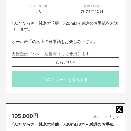
そもそも安酒ばかりで、ホンモノの日本酒を飲んだことがありませんでし
サポーター数
お届け予定日
た。
2人
2024年10月
『んだからさ 純米大吟醸 720ml』＋感謝のお手紙をお送
りします。
オール岩手の極上の日本酒をお楽しみ下さい。
支援金はイベント運営費として使用します。
もっと見る
んだからさ 特別純米 ７２０ml
品目：日本酒
原材料名：米（国産）、米麹（国産米）
このリターンを購入する
原料米：岩手県産結の香100%
精米歩合：40%
アルコール分：15度
※送料込み、国内のみの発送です。
195,000
円
※20歳未満の方の飲酒は法律で禁止されています。20歳未
残り：
10人まで
満の方には酒類の販売は致しません。
『んだからさ 純米大吟醸 720ml』3本＋感謝のお手紙