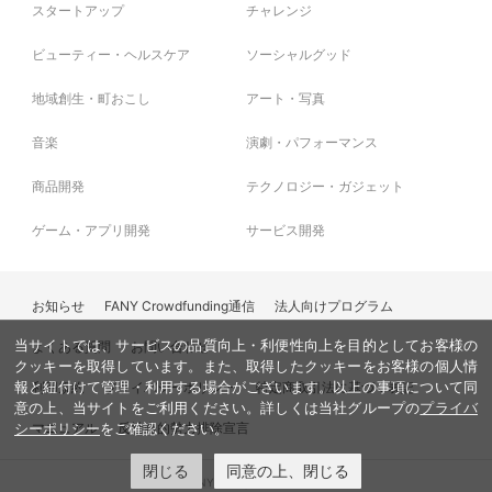
スタートアップ
チャレンジ
ビューティー・ヘルスケア
ソーシャルグッド
地域創生・町おこし
アート・写真
音楽
演劇・パフォーマンス
商品開発
テクノロジー・ガジェット
ゲーム・アプリ開発
サービス開発
※南部杜氏伝承館内観
お知らせ
FANY Crowdfunding通信
法人向けプログラム
本来、めちゃくちゃ自慢したいことです。
当サイトでは、サービスの品質向上・利便性向上を目的としてお客様の
よくある質問
お問い合わせ
しかし、やはり岩手の県民性からなのか自慢する人はほとんどいません。
クッキーを取得しています。また、取得したクッキーをお客様の個人情
利用規約
プライバシーポリシー
特定商取引法に基づく表記
報と紐付けて管理・利用する場合がございます。以上の事項について同
その結果、日本酒を飲んだことがないという20代の若者が増えているとい
意の上、当サイトをご利用ください。詳しくは当社グループの
プライバ
う話を岩手県酒造組合さんから伺いました。
マニュアル
反社会的勢力排除宣言
シーポリシー
をご確認ください。
閉じる
同意の上、閉じる
© FANY, All Rights Reserved.