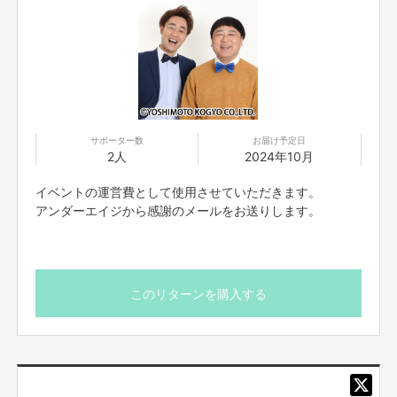
サポーター数
お届け予定日
※くまがい（左）、たもん（右）
2人
2024年10月
岩手県住みます芸人のアンダーエイジです！
イベントの運営費として使用させていただきます。
アンダーエイジから感謝のメールをお送りします。
僕らが28歳だった2011年の5月に活動拠点を東京から岩手県に移し今年で
14年目、42歳です。
このリターンを購入する