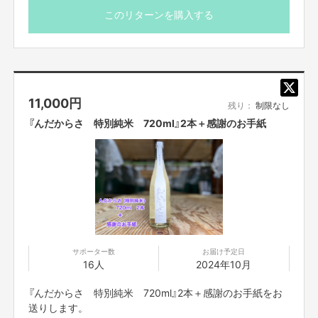
精米歩合：60%
このリターンを購入する
アルコール分：15度
製造年月：2024年7月
※送料込み、国内のみの発送です。
※20歳未満の方の飲酒は法律で禁止されています。20歳未
11,000
円
満の方には酒類の販売は致しません。
残り：
制限なし
※2024年4月
『んだからさ 特別純米 720ml』2本＋感謝のお手紙
思い返せば、住み始める前までの岩手の印象は「わんこそば」や「盛岡冷麺」
くらいしかありませんでした。
サポーター数
お届け予定日
16人
2024年10月
『んだからさ 特別純米 720ml』2本＋感謝のお手紙をお
送りします。