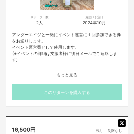
サポーター数
お届け予定日
2人
2024年10月
アンダーエイジと一緒にイベント運営に１回参加できる券
をお送りします。
イベント運営費として使用します。
（※イベントの詳細は支援者様に後日メールでご連絡しま
す）
※岩手銀行赤レンガ館
日本酒『んだからさ（特別純米）720ml』1本をお送りしま
もっと見る
す。
岩手の県民性を一言で言えば「謙虚な力持ち」です。
それゆえに、実力主義の格好良さもある反面「P R下手」とも言われます。
感謝のお手紙をお送りします。
このリターンを購入する
しかし、そこが岩手県の最大の魅力なのかもしれません。
んだからさ 特別純米 ７２０ml
品目：日本酒
原材料名：米（国産）、米麹（国産米）
原料米：岩手県産ぎんおとめ100%
精米歩合：60%
16,500
円
アルコール分：15度
残り：
制限なし