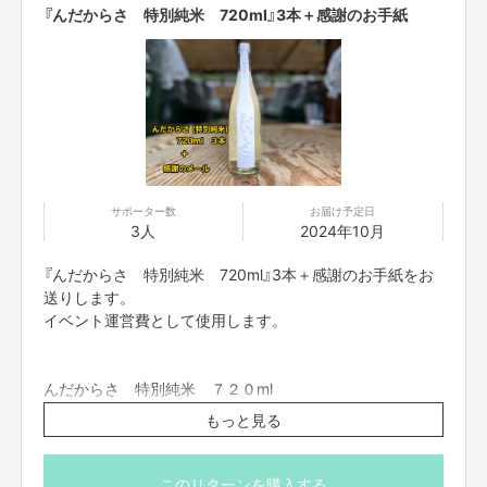
製造年月：2024年7月
『んだからさ 特別純米 720ml』3本＋感謝のお手紙
※送料込み、国内のみの発送です。
※20歳未満の方の飲酒は法律で禁止されています。20歳未
満の方には酒類の販売は致しません。
サポーター数
お届け予定日
3人
2024年10月
※盛岡市 肴町商店街
『んだからさ 特別純米 720ml』3本＋感謝のお手紙をお
送りします。
住み始めてから今日に至るまで、この地のポテンシャルの高さ、魅力の多彩
イベント運営費として使用します。
さに日々驚かされるのです。「あえてP Rせずに隠してたんですか」と疑うほ
どです。
一向に飽きさせてくれません。
そして、それらの魅力に当の岩手県民はほとんど気付かずに暮らしているこ
んだからさ 特別純米 ７２０ml
とにも驚きでした。
品目：日本酒
もっと見る
原材料名：米（国産）、米麹（国産米）
原料米：岩手県産ぎんおとめ100%
精米歩合：60%
このリターンを購入する