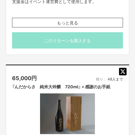
支援金はイベント運営費として使用します。
んだからさ 特別純米 ７２０ml
もっと見る
品目：日本酒
原材料名：米（国産）、米麹（国産米）
原料米：岩手県産ぎんおとめ100%
このリターンを購入する
精米歩合：60%
アルコール分：15度
製造年月：2024年7月
※送料込み、国内のみの発送です。
※岩手の日本酒
65,000
円
※20歳未満の方の飲酒は法律で禁止されています。20歳未
残り：
48人まで
満の方には酒類の販売は致しません。
『んだからさ 純米大吟醸 720ml』＋感謝のお手紙
世界に誇る岩手の日本酒文化
僕らが20代で安酒しか飲んだことがなかった頃、日本酒といえばだらしな
く酔い潰れるための劇薬くらいのイメージしかありませんでした。
飲み会の終盤くらいに「そろそろこれいきますか」と安い一升瓶が出てき
て、みんなでしっかりだらしなく酔い潰れていました。
ちゃんと味わって飲んだことがなかったのです。