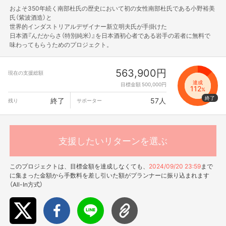
およそ350年続く南部杜氏の歴史において初の女性南部杜氏である小野裕美
氏（紫波酒造）と
世界的インダストリアルデザイナー新立明夫氏が手掛けた
日本酒『んだからさ（特別純米）』を日本酒初心者である岩手の若者に無料で
味わってもらうためのプロジェクト。
563,900円
現在の支援総額
達成
目標金額 500,000円
112
%
終了
57人
残り
サポーター
支援したいリターンを選ぶ
このプロジェクトは、目標金額を達成しなくても、
2024/09/20 23:59
まで
に集まった金額から手数料を差し引いた額がプランナーに振り込まれます
（All-In方式）