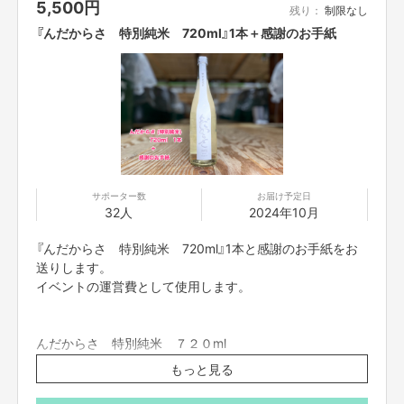
5,500
円
残り：
制限なし
『んだからさ 特別純米 720ml』1本＋感謝のお手紙
※2011年移住当時
サポーター数
お届け予定日
気付けば中年です。「アンダーエイジです」と名乗るのが段々恥ずかしくな
32人
2024年10月
ってきました。
『んだからさ 特別純米 720ml』1本と感謝のお手紙をお
送りします。
イベントの運営費として使用します。
んだからさ 特別純米 ７２０ml
品目：日本酒
もっと見る
原材料名：米（国産）、米麹（国産米）
原料米：岩手県産ぎんおとめ100%