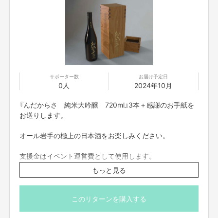
※20代の二人
岩手に住み始めた頃、勉強のためにと飲んだ地酒の美味しさには驚愕しまし
た。
一口飲んだ瞬間、フルーティーで上品な香りがパーンと弾けたような感覚が
あったのです。
まさに洗練された味わいがありました。
その後、「南部杜氏」という耳慣れないワードに辿り着き、気になって調べ
サポーター数
お届け予定日
てみたら岩手の日本酒における輝かしい歴史の存在を知り「またやられた」
0人
2024年10月
と呆れました。
『んだからさ 純米大吟醸 720ml』3本＋感謝のお手紙を
お送りします。
オール岩手の極上の日本酒をお楽しみください。
支援金はイベント運営費として使用します。
もっと見る
んだからさ 特別純米 ７２０ml
品目：日本酒
このリターンを購入する
原材料名：米（国産）、米麹（国産米）
原料米：岩手県産結の香100%