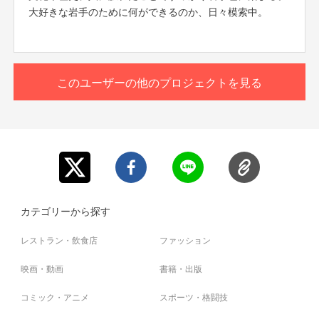
大好きな岩手のために何ができるのか、日々模索中。
このユーザーの他のプロジェクトを見る
※南部杜氏伝承館外観
近年、多様な生活環境の変化により全国的に若者のアルコール離れが進んで
います。
「南部杜氏」の郷である岩手県においても同様です。
それに反して、2013年に「和食」が世界文化遺産に登録されてから海外の日
カテゴリーから探す
本酒人気は年々増加しています。
日本酒は世界に誇る日本の伝統文化です。
レストラン・飲食店
ファッション
それはつまり世界に誇る岩手の伝統文化とも言えます。
映画・動画
書籍・出版
コミック・アニメ
スポーツ・格闘技