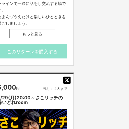
ンラインで一緒に話をし交流する場で
す。
■コンプライアンスの観点から録画さ
ぬまんづうえたけと楽しいひとときを
せていただいております。あらかじめ
過ごしましょう。
ご了承ください。
■参加者の配信中の録画撮影、録音、
もっと見る
7/24(水)20:00〜21:30 うえたけオン
また、SNS等に詳細な配信内容を投稿
ライン部屋
することは禁止です。
このリターンを購入する
■不適切と考えられる言動があった場
【ご支援にあたってのご注意事項】
合、強制的に退出をお願いする場合が
■オンライン会議ツールで参加者全員
ございます。
を同時につなぎ、それぞれリモートで
ご参加いただきます。直接お会いする
■応募者は、自ら及び自らが代表とな
ことはできませんので、ご了承くださ
って応募した参加者全てが、反社会的
5,000
円
残り：
4人まで
い。
勢力（暴力団、暴力団員、暴力団準構
■コミュニケーションには「Zoom」を
7/29(月)20:00～さこリッチの
成員、暴力団関係企業、総会屋等、社
酔いどれroom
使用させていただきます。Zoomを使
会運動等標ぼうゴロ、特殊知能暴力集
用できる環境を整えていただき、電波
団及びこれらに準ずる団体、並びにこ
のいい環境でおつなぎください。
れらの構成員等を指します。以下、同
■参加方法は支援者の方に、リターン
様とします。）に該当せず、また、こ