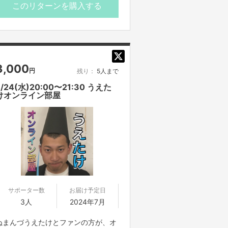
このリターンを購入する
基本お客様の顔出しはありません。
チャット機能などを使って質問コーナ
ーなどを用意しています。
【ご支援にあたってのご注意事項】
3,000
円
残り：
5人まで
■オンライン会議ツールで参加者全員
を同時につなぎ、それぞれリモートで
7/24(水)20:00〜21:30 うえた
けオンライン部屋
ご参加いただきます。直接お会いする
ことはできませんので、ご了承くださ
い。
■コミュニケーションには「Zoom」を
使用させていただきます。Zoomを使
用できる環境を整えていただき、電波
のいい環境でおつなぎください。
■参加方法は支援者の方に、リターン
実施日の１２時までに案内をメッセー
サポーター数
お届け予定日
ジにてお送りいたします。
3人
2024年7月
お知らせした時間を厳守して下さい。
ぬまんづうえたけとファンの方が、オ
遅れると参加できなくなります。