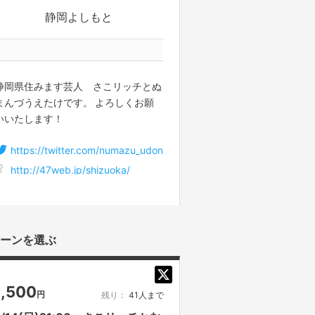
静岡よしもと
0件のサポーター
静岡県住みます芸人 さこリッチとぬ
まんづうえたけです。 よろしくお願
いいたします！
https://twitter.com/numazu_udon
http://47web.jp/shizuoka/
ーンを選ぶ
1,500
円
残り：
41人まで