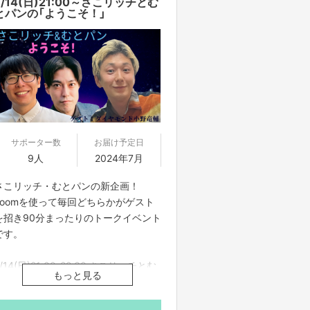
7/14(日)21:00～さこリッチとむ
とパンの「ようこそ！」
サポーター数
お届け予定日
9人
2024年7月
さこリッチ・むとパンの新企画！
zoomを使って毎回どちらかがゲスト
を招き90分まったりのトークイベント
です。
7/14(日)21:00-22:30 さこリッチとむ
もっと見る
とパンの「ようこそ！」
ゲストはダイヤモンド小野竜輔です！