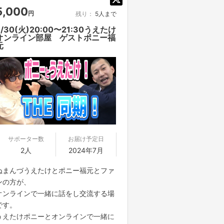
ことはできませんので、ご了承くださ
団及びこれらに準ずる団体、並びにこ
5,000
円
残り：
5人まで
い。
れらの構成員等を指します。以下、同
■コミュニケーションには「Zoom」を
7/30(火)20:00〜21:30うえたけ
様とします。）に該当せず、また、こ
オンライン部屋 ゲストポニー福
使用させていただきます。Zoomを使
れら反社会的勢力との間で社会的に非
元
用できる環境を整えていただき、電波
難されるべき関係を有していないこと
のいい環境でおつなぎください。
を保証します。
■参加方法は支援者の方に、リターン
■プロジェクト実施前及び実施中に上
実施日の12時までに案内をメッセージ
記に反する事態が発生した場合、いつ
にてお送りいたします。
でもプロジェクトの実行を中止するこ
お知らせした時間を厳守して下さい。
とができ、プランナーは一切の責任を
遅れると参加できなくなります。
負担しません。
■二次利用の目的や、有料イベントや
サポーター数
お届け予定日
■20歳未満の場合、ご参加いただけま
PR目的での配信イベント・番組などは
2人
2024年7月
せんので、ご注意ください。開始15分
基本NGとします。
前より、20歳以上であることの確認を
■参加する権利の転売や譲渡は禁止と
ぬまんづうえたけとポニー福元とファ
行うため、オンライン上で身分証明書
させていただきます。購入したご本人
ンの方が、
を確認させていただきます。
のみが参加できます
オンラインで一緒に話をし交流する場
です。
■コンプライアンスの観点から録画さ
※こちらのリターンは実施日の前日16
うえたけポニーとオンラインで一緒に
せていただいております。あらかじめ