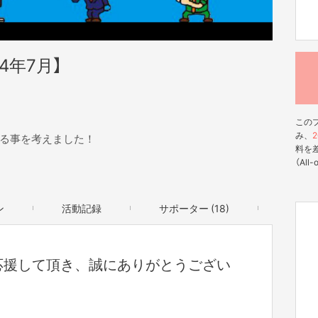
4年7月】
この
み、
2
る事を考えました！
料を
（All
ン
活動記録
サポーター (18)
応援して頂き、誠にありがとうござい