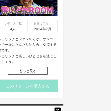
実施日の１２時までに案内をメッセー
れら反社会的勢力との間で社会的に非
ジにてお送りいたします。
難されるべき関係を有していないこと
お知らせした時間を厳守して下さい。
を保証します。
遅れると参加できなくなります。
■プロジェクト実施前及び実施中に上
サポーター数
お届け予定日
記に反する事態が発生した場合、いつ
■コンプライアンスの観点から録画さ
4人
2024年7月
でもプロジェクトの実行を中止するこ
せていただいております。あらかじめ
とができ、プランナーは一切の責任を
さこリッチとファンの方が、オンライ
ご了承ください。
負担しません。
ンで一緒に呑んだり語り合い交流する
■参加者の配信中の録画撮影、録音、
■二次利用の目的や、有料イベントや
場です。
また、SNS等に詳細な配信内容を投稿
PR目的での配信イベント・番組などは
さこリッチと楽しいひとときを過ごし
することは禁止です。
基本NGとします。
ましょう。
■不適切と考えられる言動があった場
■参加する権利の転売や譲渡は禁止と
合、強制的に退出をお願いする場合が
させていただきます。購入したご本人
もっと見る
7/29(月)20:00～21:30 さこリッチの
ございます。
のみが参加できます
酔いどれroom
このリターンを購入する
■応募者は、自ら及び自らが代表とな
※こちらのリターンは実施日の前日16
【ご支援にあたってのご注意事項】
って応募した参加者全てが、反社会的
時までお買い求め頂けます。
■オンライン会議ツールで参加者全員
勢力（暴力団、暴力団員、暴力団準構
を同時につなぎ、それぞれリモートで
成員、暴力団関係企業、総会屋等、社
ご参加いただきます。直接お会いする
会運動等標ぼうゴロ、特殊知能暴力集