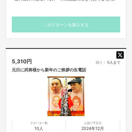
(〒150-8330 東京都渋谷区宇田川町21-1)
https://www.sogo-seibu.jp/shibuya/
入場料無料・予約不要
詳細は下記ホームページ、SNSにてお知らせいたします。
【LAUGH & PEACE ART 公式HP】
https://laugh-peace-art.com/
このリターンを購入する
【公式X】
https://x.com/lpagallery
【公式Instagram
】
https://instagram.com/laughandpeacegallery
【資金の使い方】
5,310
円
「戦国武将様大展覧会～いろはに千鳥で聴いた鼓動～」の制作・運営費とし
残り：
0人まで
て使用させて頂きます。
元日に武将様から新年のご挨拶の生電話
・会場使用費
・作品や展示物の制作材料費
・作品や展示物の発送費および梱包費
・出演者交通費および宿泊費
・スタッフ交通費および宿泊費
【ご支援にあたっての注意事項】
■迷惑メールの対策などでドメイン指定を行っている場合、メールが受信で
サポーター数
お届け予定日
きない場合がございます。「@yoshimoto.co.jp」を受信設定してください。
10人
2024年12月
■応募者は、自ら及び自らが代表となって応募した参加者全てが、反社会的