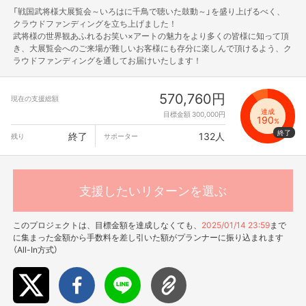
「戦国武将様大展覧会～いろはに千鳥で聴いた鼓動～」を盛り上げるべく、
クラウドファンディングを立ち上げました！
武将様の世界観あふれるお笑い×アートの魅力をより多くの皆様に知って頂
き、大展覧会へのご来場が難しいお客様にも存分に楽しんで頂けるよう、ク
ラウドファンディングを通してお届けいたします！
570,760円
現在の支援総額
達成
目標金額 300,000円
190
%
終了
132人
残り
サポーター
支援したいリターンを選ぶ
このプロジェクトは、目標金額を達成しなくても、
2025/01/14 23:59
まで
に集まった金額から手数料を差し引いた額がプランナーに振り込まれます
（All-In方式）