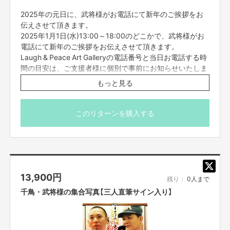
勢力（暴力団、暴力団員、暴力団準構成員、暴力団関係企業、総会屋等、社
2025年の元日に、武将様がお電話にて新年のご挨拶をお
会運動等標ぼうゴロ、特殊知能暴力集団及びこれらに準ずる団体、並びにこ
れらの構成員等を指します。以下、同様とします。）に該当せず、また、こ
伝えさせて頂きます。
れら反社会的勢力との間で社会的に非難されるべき関係を有していないこと
2025年1月1日(水)13:00～18:00のどこかで、武将様がお
を保証します。
電話にて新年のご挨拶をお伝えさせて頂きます。
■プロジェクト実施前及び実施中に上記に反する事態が発生した場合、いつ
Laugh & Peace Art Galleryの電話番号と当日お電話する時
でもプロジェクトの実行を中止することができ、プランナーは一切の責任を
間の目安は、ご支援者様に個別で事前にお知らせいたしま
負担しません。
す。
■リターンについて二次利用の目的や、有料イベント、PR目的での配信・
もっと見る
イベント・番組などでの使用は基本NGとします。
お一人あたりの通話時間は約5分程度を予定しておりま
■参加する権利の転売や譲渡は禁止とさせていただきます。購入したご本人
す。
のみが参加できます。
※当日にお電話が繋がらなかった場合、お礼のメッセージ
このリターンを購入する
をもってリターンと代えさせていただきます。
※通話は購入者ご本人様1名のみでお願いいたします。
【販売責任者】
※ご支援締切：12月23日(月)23:59まで
吉本興業株式会社
※2025年1月1日(水)当日、Laugh & Peace Art Galleryの固
定電話から、ご支援時にご登録頂いたお電話番号へ発信さ
13,900
円
せて頂きます(ご支援の際にお電話番号を入力いただく箇
【所在地】
残り：
0人まで
所がございますので、番号に間違いがないようご入力くだ
大阪府大阪市中央区難波千日前11番6号
千鳥・武将様の集合写真【三人直筆サイン入り】
さい。)。
※Laugh & Peace Art Galleryの電話番号は、ご支援者様に
【お問合せ先】
個別で事前にお知らせいたします。
お問い合わせは下記のURLのメッセージからご連絡ください。
※ご支援の際、備考欄に＜2025年1月1日(水)にお電話可能