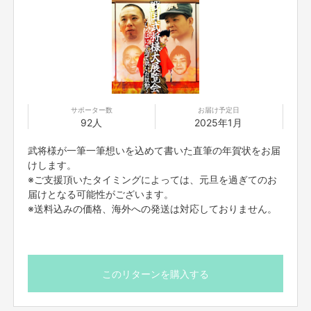
武将様から皆様へ
この度、戦国武将様大展覧会にて江戸へとお邪魔する運びとなりました。
二日間と言う短い期間ではありまするが参加出来ませぬ皆々様にも戦国を楽
しんで頂きたく。
どうぞその目でその耳で武将様がいろはに千鳥で聞いた鼓動と言うものを感
じ取って頂きとう御座います。
サポーター数
お届け予定日
92人
2025年1月
武将様が一筆一筆想いを込めて書いた直筆の年賀状をお届
けします。
※ご支援頂いたタイミングによっては、元旦を過ぎてのお
届けとなる可能性がございます。
※送料込みの価格、海外への発送は対応しておりません。
このリターンを購入する