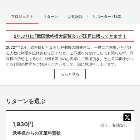
プロジェクト
リターン
活動記録
サポーター (132)
2年ぶりに「戦国武将様大展覧会」が江戸に帰ってきます！
2022年12月、武将様初となる江戸個展の開催時は、一度にご来場いただけ
る人数に制限を設けさせて頂くなど、ご不便をおかけしたにも関わらず、武
将様の予想をはるかに上回る沢山のお客様にご来場頂き、そして武将様がつ
くる戦国の世界をご好評くださいまして、誠に感謝申し上げます。
もっと見る
今年なんと2年ぶりに、武将様の江戸での個展「戦国武将様大展覧会～いろ
はに千鳥で聴いた鼓動～」が開催決定！
武将様のことをより多くの皆様に知って頂き、大展覧会へのご来場が難しい
お客様にも存分に楽しんで頂けるよう、クラウドファンディングのリターン
を用意しました。
リターンを選ぶ
是非一緒に「戦国武将様大展覧会～いろはに千鳥で聴いた鼓動～」を盛り上
げましょう！
1,930
円
残り：
制限なし
武将様からの直筆年賀状