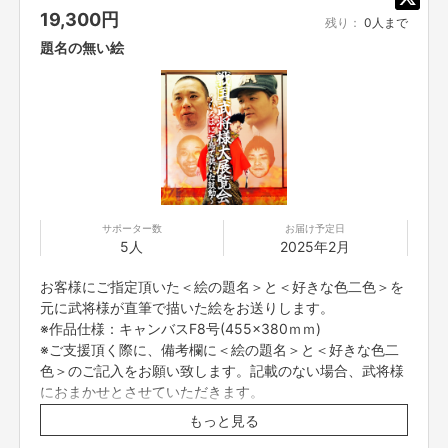
19,300
円
残り：
0人まで
題名の無い絵
サポーター数
お届け予定日
5人
2025年2月
お客様にご指定頂いた＜絵の題名＞と＜好きな色二色＞を
元に武将様が直筆で描いた絵をお送りします。
※作品仕様：キャンバスF8号(455×380ｍｍ)
※ご支援頂く際に、備考欄に＜絵の題名＞と＜好きな色二
色＞のご記入をお願い致します。記載のない場合、武将様
におまかせとさせていただきます。
※送料込みの価格、海外への発送は対応しておりません。
もっと見る