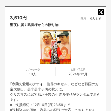
3,510
円
残り：
0人まで
聖夜に届く武将様からの贈り物
サポーター数
お届け予定日
10人
2024年12月
「森蘭丸愛用のクナイ、信長のキセル、などなど戦国のお
【イベント情報】
宝大放出。是非是非子供の枕元に」
「戦国武将様大展覧会～いろはに千鳥で聴いた鼓動～」
クリスマスに武将様お手製の小道具作品がランダムで届き
【開催日程】
ます。
2024年12月7日(土)～12月8日(日)10:00～20:00
【開催会場】
※ご支援締切：12月16日(月)23:59まで
西武渋谷店 A館5階レセプションルーム
※送料込みの価格、海外への発送は対応しておりません。