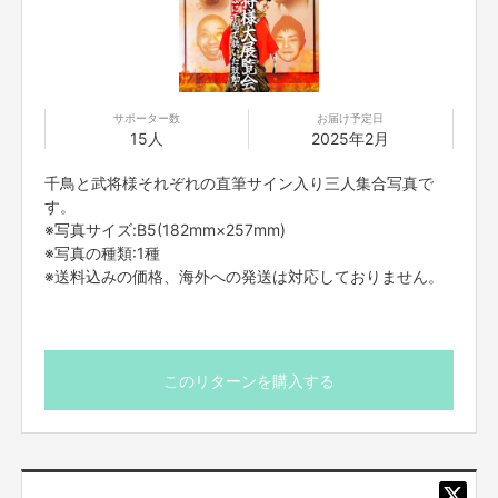
https://cf.fany.lol/users/message/view/59089
なお時間帯＞のご記載をお願い致します。
※通話料は弊社で負担いたしますので、お客様からのおか
け直しは不要でございます。
【返品期限】
※海外へのお電話は対応しておりません。
不良品、発送品間違いの場合は無料で交換させていただきます。到着日から
サポーター数
お届け予定日
7日以内に上記問い合わせ先へご連絡ください。それ以上経過しますと返品
15人
2025年2月
をお受け出来ない場合がございます。※サポーターのご都合によるキャンセ
ル・返品・交換はお受けできません。
千鳥と武将様それぞれの直筆サイン入り三人集合写真で
す。
【返品送料】
※写真サイズ:B5(182mm×257mm)
不良品、発送商品間違いの場合、着払いにて対応いたします。
※写真の種類:1種
※送料込みの価格、海外への発送は対応しておりません。
このリターンを購入する