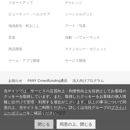
スタートアップ
チャレンジ
ビューティー・ヘルスケア
ソーシャルグッド
地域創生・町おこし
アート・写真
音楽
演劇・パフォーマンス
商品開発
テクノロジー・ガジェット
ゲーム・アプリ開発
サービス開発
お知らせ
FANY Crowdfunding通信
法人向けプログラム
当サイトでは、サービスの品質向上・利便性向上を目的としてお客様の
よくある質問
お問い合わせ
クッキーを取得しています。また、取得したクッキーをお客様の個人情
利用規約
プライバシーポリシー
特定商取引法に基づく表記
報と紐付けて管理・利用する場合がございます。以上の事項について同
意の上、当サイトをご利用ください。詳しくは当社グループの
プライバ
マニュアル
反社会的勢力排除宣言
シーポリシー
をご確認ください。
閉じる
同意の上、閉じる
© FANY, All Rights Reserved.