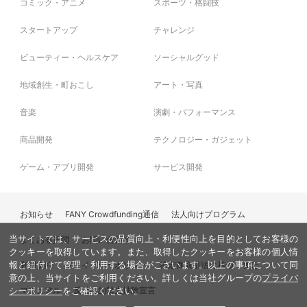
コミック・アニメ
スポーツ・格闘技
スタートアップ
チャレンジ
ビューティー・ヘルスケア
ソーシャルグッド
地域創生・町おこし
アート・写真
音楽
演劇・パフォーマンス
商品開発
テクノロジー・ガジェット
ゲーム・アプリ開発
サービス開発
お知らせ
FANY Crowdfunding通信
法人向けプログラム
当サイトでは、サービスの品質向上・利便性向上を目的としてお客様の
よくある質問
お問い合わせ
クッキーを取得しています。また、取得したクッキーをお客様の個人情
利用規約
プライバシーポリシー
特定商取引法に基づく表記
報と紐付けて管理・利用する場合がございます。以上の事項について同
意の上、当サイトをご利用ください。詳しくは当社グループの
プライバ
マニュアル
反社会的勢力排除宣言
シーポリシー
をご確認ください。