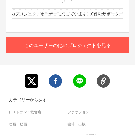
※備考欄に記入のない方はサポーター名のみの読み上げと
させていただきます。
4件のプロジェクトオーナーになっています。
0件のサポーターと44件
※お名前、一言コメントがあっても、公序良俗に欠ける不
適切な表現とプランナーが判断した場合、読み上げは無し
とさせていただきます。
※当社が規定する 【ご支援にあたってのご注意事項】 (プロ
ジェクト概要本文記載)に違反していると確認された場合
このユーザーの他のプロジェクトを見る
は、 いかなる理由においてもリターンは履行せず、返金さ
せていただきます。
カテゴリーから探す
レストラン・飲食店
ファッション
映画・動画
書籍・出版