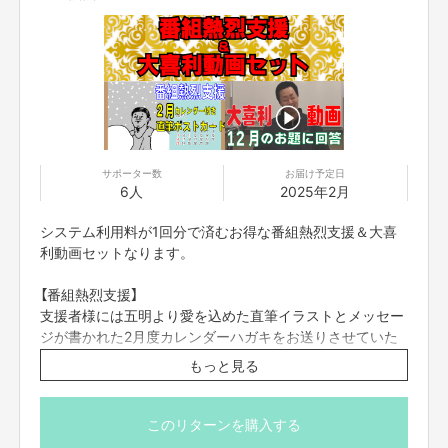
※送料はご支援額に含まれております
※国内発送のみに限らせていただきます
サポーター数
お届け予定日
6人
2025年2月
システム利用料が1回分で済むお得な番組熱烈支援＆大喜
利動画セットなります。
【番組熱烈支援】
支援者様には五明より愛を込めた直筆イラストとメッセー
ジが書かれた2月度カレンダーハガキをお送りさせていた
だきます。
もっと見る
※イラスト、吹き出し部分は直筆、カレンダー部分は印刷
このリターンを購入する
となります。