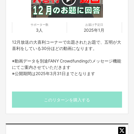
ご了承ください。お客様の映像に関しては、他の目的での使用は致しませ
ん。
■参加者の配信中の録画撮影、録音、また、SNS等に詳細な配信内容を投稿
することは禁止です。
サポーター数
お届け予定日
■不適切と考えられる言動があった場合、強制的に退出をお願いする場合が
3人
2025年1月
ございます。
12月放送の大喜利コーナーで出題されたお題で、五明が大
【ご支援にあたってのご注意事項】
■迷惑メールの対策などでドメイン指定を行っている場合、メールが受信で
喜利をしている30分ほどの動画になります。
きない場合がございます。「@yoshimoto.co.jp」を受信設定してください。
■支援者は、自ら及び自らが代表となって応募した参加者全てが、反社会的
※動画データを別途FANY Crowdfundingのメッセージ機能
勢力（暴力団、暴力団員、暴力団準構成員、暴力団関係企業、総会屋等、社
にてご案内させていただきます
会運動等標ぼうゴロ、特殊知能暴力集団及びこれらに準ずる団体、並びにこ
※公開期間は2025年3月31日までとなります
れらの構成員等を指します。以下、同様とします。）に該当せず、また、こ
れら反社会的勢力との間で社会的に非難されるべき関係を有していないこと
を保証します。
■プロジェクト実施前及び実施中に上記に反する事態が発生した場合、いつ
でもプロジェクトの実行を中止することができ、プランナーは一切の責任を
このリターンを購入する
負担しません。
■リターンについて二次利用の目的や、有料イベント、PR目的での配信・
イベント・番組などでの使用は基本NGとします。
■参加する権利の転売や譲渡は禁止とさせていただきます。支援したご本人
のみが参加できます。