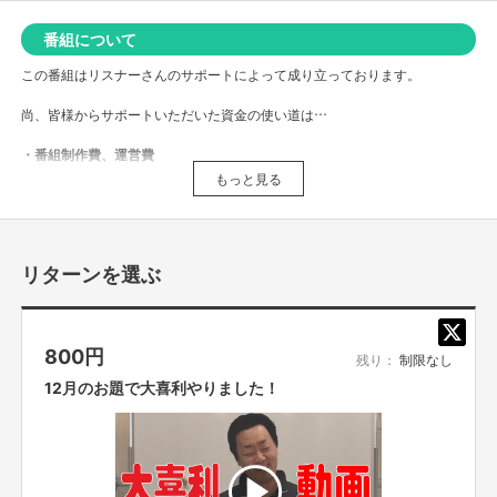
番組について
この番組はリスナーさんのサポートによって成り立っております。
尚、皆様からサポートいただいた資金の使い道は…
・番組制作費、運営費
・クラウドファンディング手数料
もっと見る
・リターン製作費、送料
と全てをこのラジオに充てさせていただきます。
応援よろしくお願いします！
リターンを選ぶ
【オンラインのリターンについてのご注意事項】
■オンライン会議ツールで参加者全員を同時につなぎ、それぞれリモートで
800
円
ご参加いただきます。直接お会いすることはできませんので、ご了承くださ
残り：
制限なし
い。
12月のお題で大喜利やりました！
■コミュニケーションには「Zoom」を使用させていただきます。Zoomを使
用できる環境を整えていただき、電波のいい環境でおつなぎください。
■参加方法は支援者の方に、リターン実施日の前日までに案内を、個別にお
送りいたします。お知らせした時間を厳守して下さい。遅れると参加できな
くなります。
■コンプライアンスの観点から録画させていただいております。あらかじめ