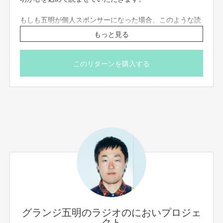
もしも五明が個人スポンサーになった場合、このような読
み上げになります。
もっと見る
例：この番組の提供は～ 「（ご希望のコメント）。グラン
ジ五明さん」 ～の提供でお送りいたします。
このリターンを購入する
スポンサーになっていただけた方にはパンチ五明の防犯証
明写真をお送りいたします。
スマホに付けてておけばナンパされた時、絡まれた時、し
つこいキャッチに出会った時に印籠のような効果を発揮す
るかもしれません。
※番組制作費に充てさせていただきます
※証明写真の発送は日本国内に限らせていただきます。
※放送で読み上げを希望するお名前と一言メッセージは備
考欄にご記入お願い致します（応援コメントの欄ではござ
いません！）。お名前のご指定がない場合はFANYクラウド
ファンディングのサポーター名で呼ばせていただきます。
※読み上げをご希望されない方は備考欄に『読み上げなし』
グランジ五明のラジオのにおいプロジェ
とご記入ください。
クト