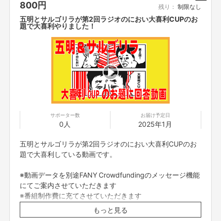
800
円
残り：
制限なし
五明とサルゴリラが第2回ラジオのにおい大喜利CUPのお
【販売責任者】
題で大喜利やりました！
吉本興業株式会社
【所在地】
新宿区新宿5-18-21
【お問合せ先】
お問い合わせは下記のURLのメッセージからご連絡ください。
https://cf.fany.lol/users/message/view/124912
サポーター数
お届け予定日
0人
2025年1月
五明とサルゴリラが第2回ラジオのにおい大喜利CUPのお
【返品期限】
題で大喜利している動画です。
不良品、発送品間違いの場合は無料で交換させていただきます。到着日から
7日以内に上記問い合わせ先へご連絡ください。それ以上経過しますと返品
※動画データを別途FANY Crowdfundingのメッセージ機能
をお受け出来ない場合がございます。※サポーターのご都合によるキャンセ
ル・返品・交換はお受けできません。
にてご案内させていただきます
※番組制作費に充てさせていただきます
※ご購入は1月26日まで
もっと見る
【返品送料】
※公開期間は2025年1月31日までとなります
不良品、発送商品間違いの場合、着払いにて対応いたします。