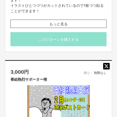
イラストひとつづつがカットされているので1枚づつ貼る
ことができます！
※番組制作費に充てさせていただきます
もっと見る
※サイズ A4（210mm×297ｍｍ）
※送料はご支援額に含まれております。
※国内発送のみに限らせていただきます。
このリターンを購入する
※画像はイメージ画像です。
3,000
円
残り：
制限なし
番組熱烈サポーター権