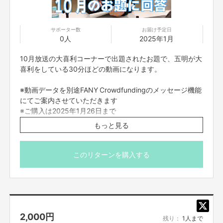
サポーター数
お届け予定日
0人
2025年1月
10月放送の大喜利コーナーで出題されたお題で、五明が大
喜利をしている30分ほどの動画になります。
※動画データを別途FANY Crowdfundingのメッセージ機能
にてご案内させていただきます
※ご購入は2025年1月26日まで
※公開期間は2025年1月31日までとなります
もっと見る
このリターンを購入する
2,000
円
残り：
1人まで