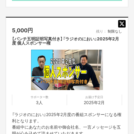
※吹き出しの中に「〇〇さんへ」とお名前を書かせていただ
きますので、ご指定ございましたら備考欄にお願いいたし
ます。ご指定がない場合はアカウント名で書かせていただ
きます。
5,000
円
※吹き出し内、希望するコメントや台詞がございましたら
残り：
制限なし
20文字以内でご指定ください。ご指定がない場合は五明本
【パンチ五明証明写真付き】『ラジオのにおい』2025年2月
人が感謝のコメントを書かせていただきます。
度 個人スポンサー権
※画像はイメージです
※送料はご支援額に含まれております
※国内発送のみに限らせていただきます
【大喜利動画】
12月のお題で大喜利やりました！
12月放送の大喜利コーナーで出題されたお題で、五明が大
喜利をしている30分ほどの動画になります。
サポーター数
お届け予定日
3人
2025年2月
※動画データを別途FANY Crowdfundingのメッセージ機能
にてご案内させていただきます
『ラジオのにおい』2025年2月度の番組スポンサーになる権
※公開期間は2025年3月31日までとなります
利となります。
番組中にあなたのお名前や御会社名、一言メッセージを五
明が心を込めて読ませていただきます。