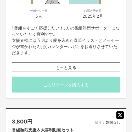
サポーター数
お届け予定日
5人
2025年2月
「番組をすごく応援したい！」方の番組熱烈サポーターにな
っていただく権利です。
支援者様には五明より愛を込めた直筆イラストとメッセー
ジが書かれた2月度カレンダーハガキをお送りさせていた
だきます。
※番組制作費に充てさせていただきます。
もっと見る
※イラスト、吹き出し部分は直筆、カレンダー部分は印刷
となります。
※吹き出しの中に「〇〇さんへ」とお名前を書かせていただ
このリターンを購入する
きますので、ご指定ございましたら備考欄にお願いいたし
ます。ご指定がない場合はアカウント名で書かせていただ
きます。
※吹き出し内、希望するコメントや台詞がございましたら
20文字以内でご指定ください。ご指定がない場合は五明本
3,800
円
人が感謝のコメントを書かせていただきます。
残り：
制限なし
※画像はイメージです
番組熱烈支援＆大喜利動画セット