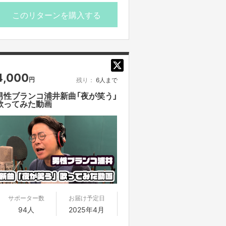
スや、Webサイトなどに無断転載する
ことは禁止となります。
このリターンを購入する
【エムカードとは・・・】
エムカードとは、専用サイトにアクセ
スし、カード記載のPINコードを入力
することで、デジタルコンテンツがダ
4,000
円
残り：
6人まで
ウンロード / ストリーミングで楽しめ
る、ブラウザ完結型のダウンロードカ
男性ブランコ浦井新曲「夜が笑う」
歌ってみた動画
ードです！
ttps://m-card.info/
※カードサイズ
86mm×54mm
■購入期限
本プロジェクト終了の
025/4/11(金)23:59まで
サポーター数
お届け予定日
■郵送予定日
94人
2025年4月
2025年4月中