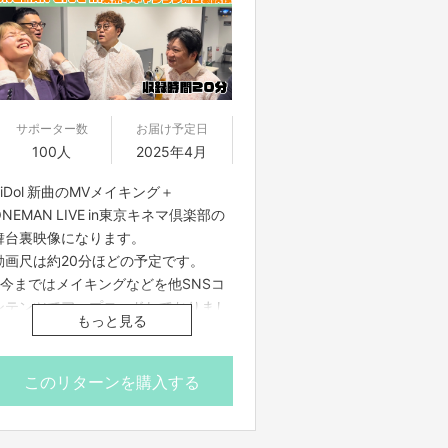
にあたってのご注意事項】を必ずお読
みください。
サポーター数
お届け予定日
100人
2025年4月
ZiDol 新曲のMVメイキング＋
ONEMAN LIVE in東京キネマ倶楽部の
舞台裏映像になります。
動画尺は約20分ほどの予定です。
※今まではメイキングなどを他SNSコ
ンテンツでアップロードしておりまし
もっと見る
たが、今回からはリターン支援者様限
定のコンテンツとなります※
このリターンを購入する
■購入期限
本プロジェクト終了の2025年4月11日
(金)まで