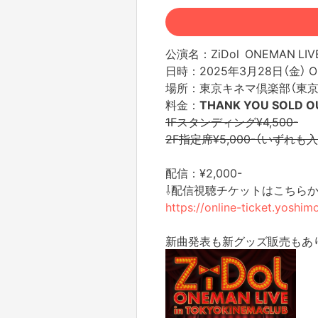
公演名：ZiDol ONEMAN LI
日時：2025年3月28日（金） OPE
場所：東京キネマ倶楽部（東京都
料金：
THANK YOU SOLD
1Fスタンディング¥4,500-
2F指定席¥5,000-（いずれ
配信：¥2,000-
⇩配信視聴チケットはこちら
https://online-ticket.yoshi
新曲発表も新グッズ販売もあ