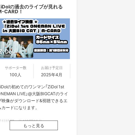
ZiDolの過去のライブが見れる
M-CARD！
サポーター数
お届け予定日
100人
2025年4月
ZiDolの初めてのワンマン「ZiDol 1st
ONEMAN LIVE」@大阪BIGCATのライ
ブ映像がダウンロード&視聴できるエ
ムカードになります。
収録時間：約1時間25分
もっと見る
※該当の動画データを動画共有サービ