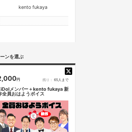
kento fukaya
0件のサポーター
ーンを選ぶ
2,000
円
残り：
65人まで
ZiDolメンバー＋kento fukaya 新
作全員おはようボイス