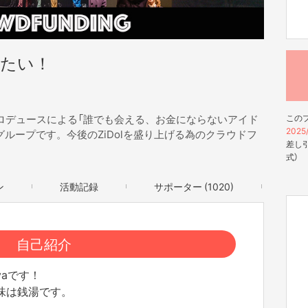
げたい！
kayaプロデュースによる「誰でも会える、お金にならないアイド
この
2025/
ループです。今後のZiDolを盛り上げる為のクラウドフ
差し引
式）
ン
活動記録
サポーター (1020)
自己紹介
yaです！
味は銭湯です。