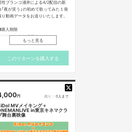
男性ブランコ浦井による4/2配信の新
曲「夜が笑う」の初めて歌ってみた１発
※送料込みの価格となっております。
撮り動画データをお送りいたします。
※海外への発送は対応しておりませ
ん。
■購入期限
本プロジェクト終了の
もっと見る
025/4/11(金)23:59まで
■データ送付予定日
このリターンを購入する
2025年4月中
・FANY Crowdfundingのメッセージ
機能を使ってご案内させていただきま
す。
4,000
円
残り：
0人まで
・動画データを動画共有サービスや、
Webサイトなどに無断転載することは
ZiDol MVメイキング＋
ONEMANLIVE in東京キネマクラ
一切禁止となります。
ブ舞台裏映像
・限定数に達し次第、販売終了となり
ますのでご了承ください。
・ご支援の際は、本文記載の【ご支援