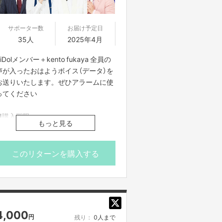
サポーター数
お届け予定日
35人
2025年4月
iDolメンバー＋kento fukaya 全員の
声が入ったおはようボイス（データ）を
お送りいたします。ぜひアラームに使
ってください
■購入期限
もっと見る
本プロジェクト終了の2025/4/11(金)
まで
このリターンを購入する
■データ送付予定日
2025年4月
※FANY Crowdfundingのメッセージ機
能を使ってご案内させていただきま
4,000
円
残り：
0人まで
す。