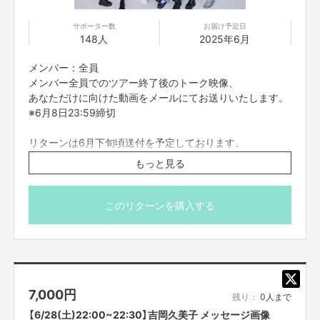
2017年8月 2ndシングル「スカッとサマラバ☆」発売
2018年4月 Zepp Nambaでワンマンライブ開催
サポーター数
お届け予定日
2018年8月 3rdシングル「Dreamer」発売
148人
2025年6月
2019年2月 1stアルバム「9」発売
2019年3月 大阪城野外音楽堂でワンマンライブ開催
メンバー：全員
「つぼみ大革命」に改名
2019年5月 4thシングル「走り出せ希望」発売
メンバー全員でのツアー終了後のトーク映像、
2019年10月 5thシングル「笑DNA」発売
あなただけに向けた動画をメールにてお送りいたします。
ルミネtheよしもとでワンマンライブ開催
※6月8日23:59締切
2019年12月 日本テレビ「女芸人No.1決定戦THE W2019」決勝進出
2020年3月 6thシングル「恋愛ランチ」発売
リターンは6月下旬頃送付を予定しております。
2020年10月7日 つんく♂全面プロデュース！7thシングル「逆襲のYEAH！」
※動画はサポーター名宛で撮影させていただきますので、
発売
もっと見る
2020年12月24日 なんばグランド花月にて「つぼみ大革命ワンマンツアー～
ご希望の宛名での登録に変更いただけますと幸いです。
夢でも見なきゃやってられない～」開催
※プロジェクト本文の末尾に記載されている【ご支援にあた
2021年3月3日 2ndアルバム「最強つぼみDX」発売
ってのご注意事項】を必ずご一読ください。
このリターンを購入する
2022年2月2日 ミニアルバム「GOCHAMAZE」発売
2023年2月1日 ミニアルバム「HACHAMECHARGE」発売
2023年11月8日 シングル「スーパーヒーロー」発売
2025年4月30日 アルバム「DENSETSU〜胸はれ！幸あれ！〜」発売
7,000
円
残り：
0人まで
【6/28(土)22:00~22:30】吉岡久美子 メッセージ画像