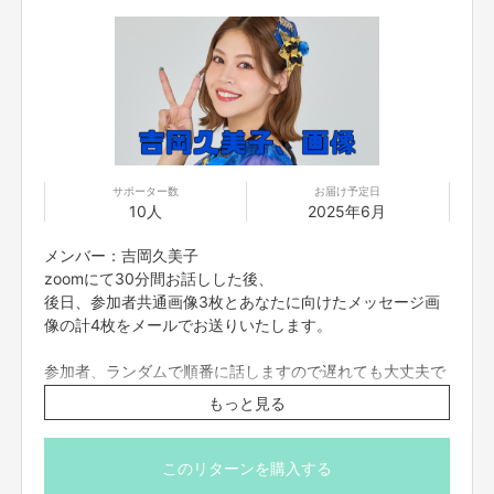
サポーター数
お届け予定日
10人
2025年6月
メンバー：吉岡久美子
zoomにて30分間お話しした後、
後日、参加者共通画像3枚とあなたに向けたメッセージ画
このプロジェクトでやりたいこと・やろうと思った理由
像の計4枚をメールでお送りいたします。
私たちつぼみ大革命がいつもモットーにしてきた「みんなを笑顔にする、元
気にする」ということを実現したいと考え、今できることを最大限、挑戦し
てみたいと思いました！！！
参加者、ランダムで順番に話しますので遅れても大丈夫で
離れていても楽しめる、身近に感じてもらえる、つぼみ大革命らしいエンタ
す。
もっと見る
ーテイメントを届けていきます！
zoomの入室は終了時間の5分前までとさせていただきま
す。それ以降に入室された方は案内できない場合もござい
資金の使い道
ますので予めご了承くださいませ。
・ラストライブの運営・制作費
このリターンを購入する
・つぼみ大革命クラウドファンディングの運営・システム開発費