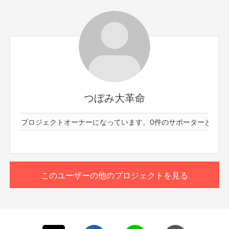
サポーター数
お届け予定日
10人
2025年6月
メンバー：岡本りん
zoomにて30分間お話しした後、
後日、あなたに向けた約30秒のボイスメッセージをメー
ルでお送りいたします。
つぼみ大革命
参加者、ランダムで順番に話しますので遅れても大丈夫で
1件のプロジェクトオーナーになっています。
0件のサポーターと61件
す。
もっと見る
zoomの入室は終了時間の5分前までとさせていただきま
す。それ以降に入室された方は案内できない場合もござい
ますので予めご了承くださいませ。
このリターンを購入する
このユーザーの他のプロジェクトを見る
※プロジェクト本文の末尾に記載されている【ご支援にあた
ってのご注意事項】を必ずご一読ください。