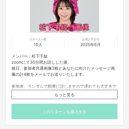
サポーター数
お届け予定日
10人
2025年6月
メンバー：松下千紘
zoomにて30分間お話しした後、
後日、参加者共通画像3枚とあなたに向けたメッセージ画
像の計4枚をメールでお送りいたします。
参加者、ランダムで順番に話しますので遅れても大丈夫で
す。
もっと見る
zoomの入室は終了時間の5分前までとさせていただきま
す。それ以降に入室された方は案内できない場合もござい
ますので予めご了承くださいませ。
このリターンを購入する
※プロジェクト本文の末尾に記載されている【ご支援にあた
ってのご注意事項】を必ずご一読ください。