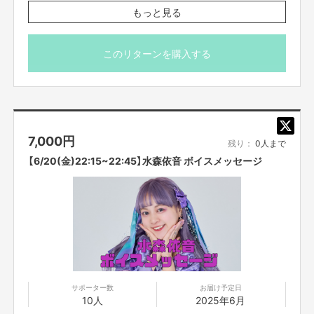
す。
もっと見る
zoomの入室は終了時間の5分前までとさせていただきま
す。それ以降に入室された方は案内できない場合もござい
ますので予めご了承くださいませ。
このリターンを購入する
※プロジェクト本文の末尾に記載されている【ご支援にあた
ってのご注意事項】を必ずご一読ください。
7,000
円
残り：
0人まで
【6/20(金)22:15~22:45】水森依音 ボイスメッセージ
サポーター数
お届け予定日
10人
2025年6月