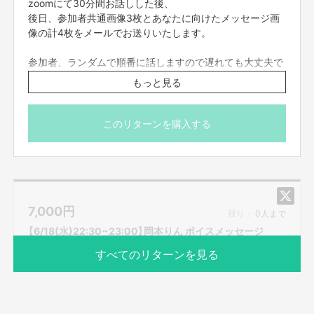
zoomにて30分間お話しした後、
後日、参加者共通画像3枚とあなたに向けたメッセージ画
像の計4枚をメールでお送りいたします。
参加者、ランダムで順番に話しますので遅れても大丈夫で
す。
もっと見る
zoomの入室は終了時間の5分前までとさせていただきま
す。それ以降に入室された方は案内できない場合もござい
ますので予めご了承くださいませ。
このリターンを購入する
※プロジェクト本文の末尾に記載されている【ご支援にあた
ってのご注意事項】を必ずご一読ください。
7,000
円
残り：
0人まで
【6/18(水)22:30~23:00】岡本りん ボイスメッセージ
すべてのリターンを見る