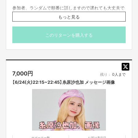
・参加方法は支援者の方に、リターン実施日の前日〜
当日までに案内を、
個
参加者、ランダムで順番に話しますので遅れても大丈夫で
別にご記入いただいたメールアドレスへお送りいたします。
お知らせした時
間を厳守して下さい。
遅れると参加できなくなります。
す。
もっと見る
・コンプライアンスの観点から、録画させていただいております。
他の目的
zoomの入室は終了時間の5分前までとさせていただきま
での使用は一切致しません。あらかじめご了承ください。
す。それ以降に入室された方は案内できない場合もござい
・画面録画やスクリーンショットは禁止です。
ますので予めご了承くださいませ。
このリターンを購入する
・不適切と考えられる言動があった場合、
強制的に退出をお願いする場合が
ございます。
※プロジェクト本文の末尾に記載されている【ご支援にあた
■ご応募に関しての利用規約
ってのご注意事項】を必ずご一読ください。
・応募者は、自ら及び自らが代表となって応募した参加者全てが、
反社会的
勢力（暴力団、暴力団員、暴力団準構成員、
暴力団関係企業、総会屋等、社
会運動等標ぼうゴロ、
特殊知能暴力集団及びこれらに準ずる団体、
並びにこ
7,000
円
残り：
0人まで
れらの構成員等を指します。以下、同様とします。）
に該当せず、また、
こ
れら反社会的勢力との間で社会的に非難されるべき関係を有して
いないこと
【6/24(火)22:15~22:45】糸原沙也加 メッセージ画像
を保証します。
・
プロジェクト実施前及び実施中に上記に反する事態が発生した場合
、いつ
でもプロジェクトの実行を中止することができ、
プランナーは一切の責任を
負担しません。
・二次利用の目的や、有料イベントやPR目的での配信イベント・
番組など
は基本的に全てNGとします。
・参加する権利の転売や譲渡は禁止とさせていただきます。
購入したご本人
のみが参加できます。
サポーター数
お届け予定日