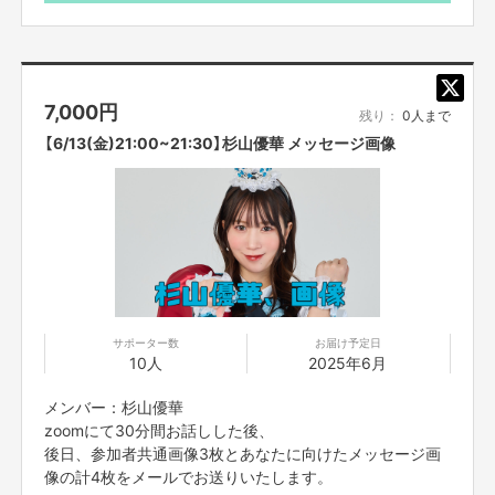
・リターン作成、送付等 経費
※プロジェクト本文の末尾に記載されている【ご支援にあた
として使用させていただきます。
ってのご注意事項】を必ずご一読ください。
7,000
円
【ご支援にあたってのご注意事項】
残り：
0人まで
ーーーーーーー
【6/13(金)21:00~21:30】杉山優華 メッセージ画像
■応募のご注意
・タイトルに日付が入っているものは、
その日その時間での開催となりま
す。同じ企画でも、
日時が違いますので注意してご購入ください。
・一度購入いただいたものは、キャンセルができません。
必ず予定が合うも
ののみご購入ください
・迷惑メールの対策などでドメイン指定を行っている場合、
メールが受信で
きない場合がございます。「@yoshimoto
.co.jp」を受信設定してください。
チケットは、全てリターン実施日の前日23時59分で締め切りと
させていただきます。
サポーター数
お届け予定日
10人
2025年6月
■オンライントークなどについて
・オンライン会議ツールで参加者全員を同時につなぎ、
それぞれリモートで
メンバー：杉山優華
ご参加いただきます。
直接お会いすることはできませんので、ご了承くださ
zoomにて30分間お話しした後、
い。
後日、参加者共通画像3枚とあなたに向けたメッセージ画
・コミュニケーションには「Zoom」
を使用させていただきます。
Zoomを使
像の計4枚をメールでお送りいたします。
用できる環境を整えていただき、
電波のいい環境でおつなぎください。