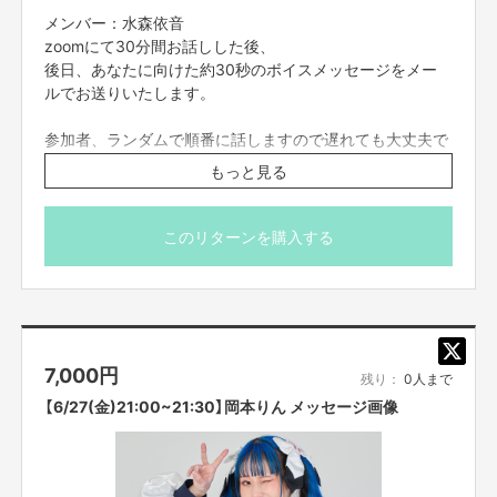
メンバー：水森依音
zoomにて30分間お話しした後、
後日、あなたに向けた約30秒のボイスメッセージをメー
ルでお送りいたします。
参加者、ランダムで順番に話しますので遅れても大丈夫で
す。
もっと見る
zoomの入室は終了時間の5分前までとさせていただきま
す。それ以降に入室された方は案内できない場合もござい
ますので予めご了承くださいませ。
このリターンを購入する
※プロジェクト本文の末尾に記載されている【ご支援にあた
ってのご注意事項】を必ずご一読ください。
7,000
円
残り：
0人まで
【6/27(金)21:00~21:30】岡本りん メッセージ画像