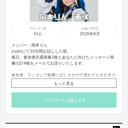
サポーター数
お届け予定日
10人
2025年6月
メンバー：岡本りん
zoomにて30分間お話しした後、
後日、参加者共通画像3枚とあなたに向けたメッセージ画
像の計4枚をメールでお送りいたします。
参加者、ランダムで順番に話しますので遅れても大丈夫で
す。
もっと見る
zoomの入室は終了時間の5分前までとさせていただきま
す。それ以降に入室された方は案内できない場合もござい
ますので予めご了承くださいませ。
このリターンを購入する
※プロジェクト本文の末尾に記載されている【ご支援にあた
ってのご注意事項】を必ずご一読ください。