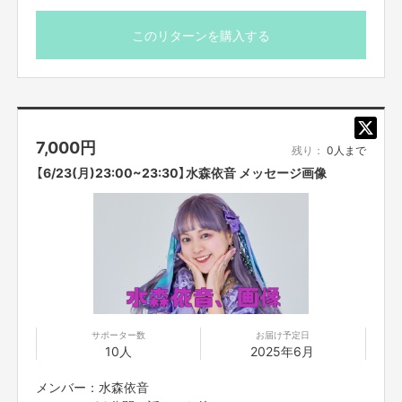
す。それ以降に入室された方は案内できない場合もござい
ますので予めご了承くださいませ。
このリターンを購入する
※プロジェクト本文の末尾に記載されている【ご支援にあた
ってのご注意事項】を必ずご一読ください。
7,000
円
残り：
0人まで
【6/23(月)23:00~23:30】水森依音 メッセージ画像
サポーター数
お届け予定日
10人
2025年6月
メンバー：水森依音