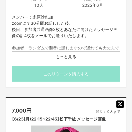
10人
2025年6月
【販売責任者】
吉本興業株式会社
メンバー：糸原沙也加
zoomにて30分間お話しした後、
【所在地】
後日、参加者共通画像3枚とあなたに向けたメッセージ画
大阪府大阪市中央区難波千日前11-6
像の計4枚をメールでお送りいたします。
参加者、ランダムで順番に話しますので遅れても大丈夫で
【お問合せ先】
す。
お問い合わせは下記のURLのメッセージからご連絡ください。
もっと見る
zoomの入室は終了時間の5分前までとさせていただきま
https://cf.fany.lol/users/message/view/38899
す。それ以降に入室された方は案内できない場合もござい
ますので予めご了承くださいませ。
このリターンを購入する
【返品期限】
※プロジェクト本文の末尾に記載されている【ご支援にあた
不良品、発送品間違いの場合は無料で交換させていただきます。到着日から
ってのご注意事項】を必ずご一読ください。
7日以内に上記問い合わせ先へご連絡ください。それ以上経過しますと返品
をお受け出来ない場合がございます。※サポーターのご都合によるキャンセ
ル・返品・交換はお受けできません。
7,000
円
残り：
0人まで
【返品送料】
【6/23(月)22:15~22:45】松下千紘 メッセージ画像
不良品、発送商品間違いの場合、着払いにて対応いたします。