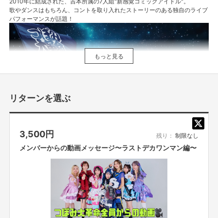
2010年に結成された、吉本所属の7人組"新感覚コミックアイドル"。
歌やダンスはもちろん、コントを取り入れたストーリーのある独自のライブ
パフォーマンスが話題！
もっと見る
リターンを選ぶ
3,500
円
残り：
制限なし
メンバーからの動画メッセージ〜ラストデカワンマン編〜
2010年 「つぼみ」結成
2015年4月 ミニアルバム「1000日前からI Love You!」でCDデビュー
2016年12月 1stシングル「ありがとうはほんの気持ちだよ」発売
2016年12月 なんばグランド花月でワンマンライブ開催