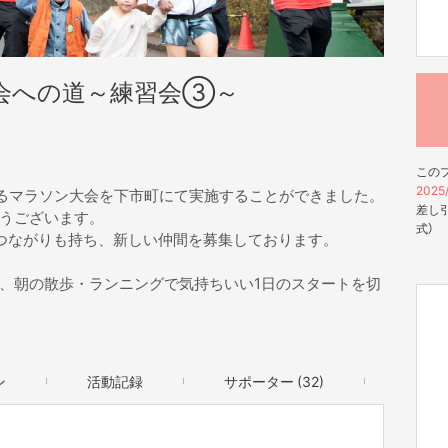
会への道～練習会③～
この
2025/
するマラソン大会を下市町にて実施することができました。
差し引
うございます。
式）
つながりも持ち、新しい仲間を募集しております。
、朝の散歩・ランニングで気持ちいい1日のスタートを切
ン
活動記録
サポーター (32)