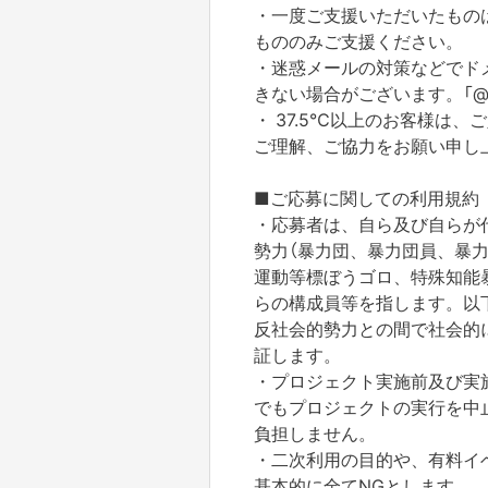
・一度ご支援いただいたもの
もののみご支援ください。
・迷惑メールの対策などでド
きない場合がございます。「@yo
・ 37.5℃以上のお客様は
ご理解、ご協力をお願い申し
■ご応募に関しての利用規約
・応募者は、自ら及び自らが
勢力（暴力団、暴力団員、暴
運動等標ぼうゴロ、特殊知能
らの構成員等を指します。以
反社会的勢力との間で社会的
証します。
・プロジェクト実施前及び実
でもプロジェクトの実行を中
負担しません。
・二次利用の目的や、有料イ
基本的に全てNGとします。