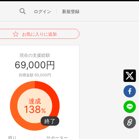
ログイン
新規登録
お気に入りに追加
現在の支援総額
69,000円
目標金額 50,000円
達成
138
%
残り
サポーター