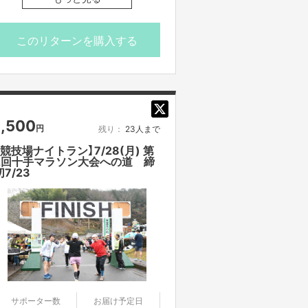
城３−１
を送付させて頂きます。
ttps://runningbase.jp/
・タイトルに日付が入っているもの
このリターンを購入する
は、その日その時間での開催となりま
走る場所：大阪城公園内
す。同じ企画でも、日時が違いますの
ttps://www.osakacastlepark.jp/?
で注意してご支援ください。
ang=ja
・一度ご支援いただいたものは、キャ
参加者の方に合わせて練習メニューを
ンセルができません。必ず予定が合う
組むので、初心者、上級者問いませ
1,500
もののみご支援ください。
円
残り：
23人まで
ん。
・迷惑メールの対策などでドメイン指
【競技場ナイトラン】7/28(月) 第
定を行っている場合、メールが受信で
2回十手マラソン大会への道 締
※イベント時間
きない場合がございます。
切7/23
集合時間 9:00
「@yoshimoto.co.jp」を受信設定して
開始時間 9:10
ください。
終了時間 11:00
・体温 37.5℃以上のお客様は、ご入
※多少の時間変更の場合もございま
場をお断りいたします。
す。
ご理解、ご協力をお願い申し上げま
す。
【ご支援にあたってのご注意事項】
■応募のご注意
サポーター数
お届け予定日
・雨天中止の場合がございます。開催