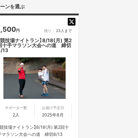
ーンを選ぶ
1,500
円
残り：
23人まで
【競技場ナイトラン】8/18(月) 第2
回十手マラソン大会への道 締切
/13
サポーター数
お届け予定日
2人
2025年8月
【競技場ナイトラン】8/18(月) 第2回十
手マラソン大会への道 締切8/13