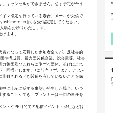
は、キャンセルができません。必ず予定が合う
メイン指定を行っている場合、メールが受信で
shimoto.co.jp」を受信設定してください。
、ご入場をお断りいたします。
上げます。
h
代表となって応募した参加者全てが、反社会的
力団準構成員、暴力団関係企業、総会屋等、社会
暴力集団及びこれらに準ずる団体、並びにこれ
下、同様とします。）に該当せず、また、これら
に非難されるべき関係を有していないことを保
施中に上記に反する事態が発生した場合、いつ
止することができ、プランナーは一切の責任を
ベントやPR目的での配信イベント・番組などは