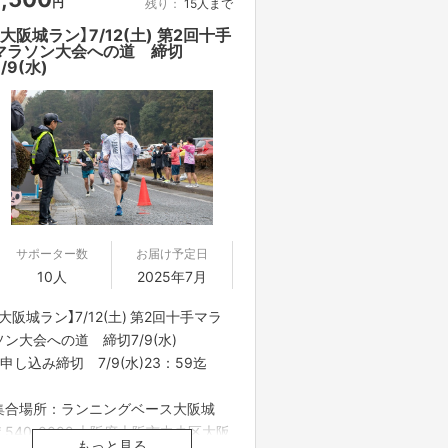
円
残り：
15人まで
ttps://www.pref.nara.jp/10392.htm
ください。
参加者の方に合わせて練習メニューを
【大阪城ラン】7/12(土) 第2回十手
・体温37.5℃以上のお客様は、ご入場
マラソン大会への道 締切
組むので、初心者、上級者問いませ
をお断りいたします。
7/9(水)
ん。
※イベント時間
集合時間 9:00
開始時間 9:10
終了時間 11:00
※多少の時間変更の場合もございま
す。
サポーター数
お届け予定日
10人
2025年7月
【ご支援にあたってのご注意事項】
■応募のご注意
【大阪城ラン】7/12(土) 第2回十手マラ
・雨天中止の場合がございます。開催
ソン大会への道 締切7/9(水)
当日6:00に判断し、ご支援者の皆さま
※申し込み締切 7/9(水)23：59迄
に個別にてご連絡をさせて頂きます。
・中止の場合、開催日を変更してお知
集合場所：ランニングベース大阪城
らせ致します。変更した開催日に参加
〒540-0002 大阪府大阪市中央区大阪
できない方は、ランナーのサイン色紙
もっと見る