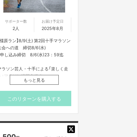
・雨天中止の場合がございます。開催
当日12:00に判断し、ご支援者の皆さ
まに個別にてご連絡をさせて頂きま
サポーター数
お届け予定日
す。
2人
2025年8月
・中止の場合、開催日を変更してお知
【橿原ラン】8/9(土) 第2回十手マラソン
らせ致します。変更した開催日に参加
大会への道 締切8/6(水)
できない方は、ランナーのサイン色紙
※申し込み締切 8/6(水)23：59迄
を送付させて頂きます。
・タイトルに日付が入っているもの
マラソン芸人・十手による「楽しく走
は、その日その時間での開催となりま
る」マラソン練習会です。
す。同じ企画でも、日時が違いますの
もっと見る
で注意してご支援ください。
集合場所：ジョギング＆サイクリング
・一度ご支援いただいたものは、キャ
ステーション
このリターンを購入する
ンセルができません。必ず予定が合う
〒634-0065 奈良県橿原市畝傍町53
もののみご支援ください。
番地
・迷惑メールの対策などでドメイン指
ttps://www.pref.nara.jp/20163.htm
定を行っている場合、メールが受信で
きない場合がございます。
走る場所：橿原公苑内
「@yoshimoto.co.jp」を受信設定して
1,500