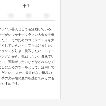
十手
0件のサポーター
マラソン芸人としても活動している、
十手がいつか十手マラソン大会を開催
したく、そのためのコミュニティを大
きくしていきたく、立ち上げました。
マラソンが好き、挑戦したい、ウォー
キングが好き、挑戦したい。健康でい
たい、運動がしたいなどなどみんなで
楽しむためのツールとして、活用して
ください。 また、天井がない環境の
十手の火事場の底力を感じてみるのも
おすすめです。