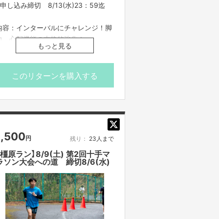
※申し込み締切 8/13(水)23：59迄
内容：インターバルにチャレンジ！脚
力、心配機能の本格的強化！
もっと見る
集合場所・橿原陸上競技場正面入口
（橿原神宮前駅から徒歩約10分）
このリターンを購入する
ttps://www.pref.nara.jp/20164.htm
ロッカー、シャワー無料、駐車場あり
走る場所：橿原陸上競技場内
※開催日時
1,500
円
残り：
23人まで
集合時間 19:00
開始時間 19:10
【橿原ラン】8/9(土) 第2回十手マ
ラソン大会への道 締切8/6(水)
終了時間 20:30
※多少の時間変更の場合もございま
す。
【ご支援にあたってのご注意事項】
■応募のご注意