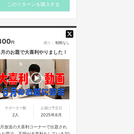
※公開期間は2025年7月31日までとな
このリターンを購入する
ります
800
円
残り：
制限なし
6月のお題で大喜利やりました！
サポーター数
お届け予定日
2人
2025年8月
6月放送の大喜利コーナーで出題され
たお題で、五明が大喜利をしている30