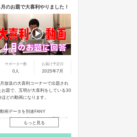
4月のお題で大喜利やりました！
サポーター数
お届け予定日
0人
2025年7月
4月放送の大喜利コーナーで出題され
たお題で、五明が大喜利をしている30
分ほどの動画になります。
※動画データを別途FANY
Crowdfundingのメッセージ機能にて
もっと見る
ご案内させていただきます
※購入は7月25日まで