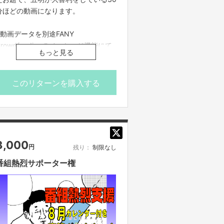
分ほどの動画になります。
※動画データを別途FANY
Crowdfundingのメッセージ機能にて
もっと見る
ご案内させていただきます
※公開期間は2025年9月30日までとな
ります
このリターンを購入する
3,000
円
残り：
制限なし
番組熱烈サポーター権