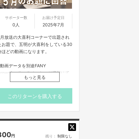
サポーター数
お届け予定日
0人
2025年7月
5月放送の大喜利コーナーで出題され
たお題で、五明が大喜利をしている30
分ほどの動画になります。
※動画データを別途FANY
Crowdfundingのメッセージ機能にて
もっと見る
ご案内させていただきます
※公開期間は2025年8月31日までとな
ります
このリターンを購入する
800
円
残り：
制限なし