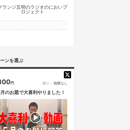
グランジ五明のラジオのにおいプ
ロジェクト
0件のサポーター
ーンを選ぶ
800
円
残り：
制限なし
5月のお題で大喜利やりました！