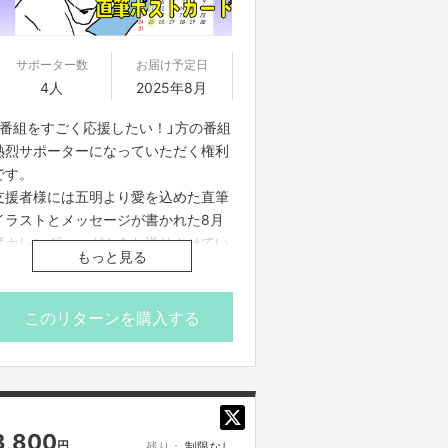
サポーター数
お届け予定日
4人
2025年8月
「番組をすごく応援したい！」方の番組
熱烈サポーターになっていただく権利
です。
支援者様には五明より愛を込めた直筆
イラストとメッセージが書かれた8月
度カレンダーハガキをお送りさせてい
もっと見る
ただきます。
※番組制作費に充てさせていただきま
このリターンを購入する
す。
※イラスト、吹き出し部分は直筆、カ
レンダー部分は印刷となります。
※吹き出しの中に「〇〇さんへ」とお名
前を書かせていただきますので、ご指
3,800
円
残り：
制限なし