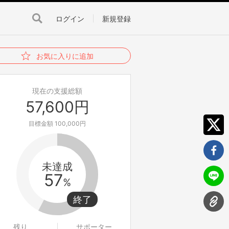
ログイン
新規登録
お気に入りに追加
現在の支援総額
57,600円
目標金額 100,000円
未達成
57
%
残り
サポーター