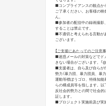
■コンプライアンスの観点か
ご了承ください。お客様の映
ん。
■参加者の配信中の録画撮影
することは禁止です。
■不適切と考えられる言動が
ございます。
【ご支援にあたってのご注意事
■迷惑メールの対策などでド
きない場合がございます。「@yo
■支援者は、自ら及び自らが
勢力（暴力団、暴力団員、暴
運動等標ぼうゴロ、特殊知能
らの構成員等を指します。以
反社会的勢力との間で社会的
証します。
■プロジェクト実施前及び実