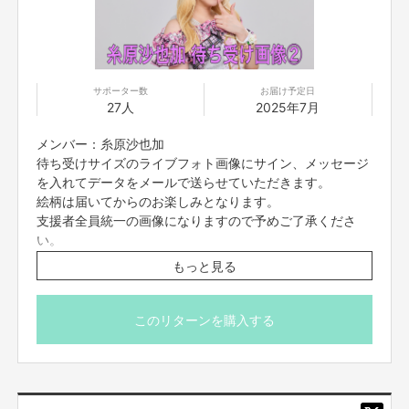
サポーター数
お届け予定日
27人
2025年7月
メンバー：糸原沙也加
待ち受けサイズのライブフォト画像にサイン、メッセージ
を入れてデータをメールで送らせていただきます。
絵柄は届いてからのお楽しみとなります。
支援者全員統一の画像になりますので予めご了承くださ
い。
※7/10(木)23:59締切
もっと見る
※プロジェクト本文の末尾に記載されている【ご支援にあた
ってのご注意事項】を必ずご一読ください。
このリターンを購入する