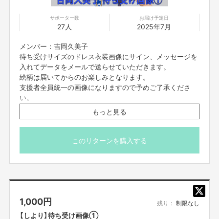
2017年8月 2ndシングル「スカッとサマラバ☆」発売
2018年4月 Zepp Nambaでワンマンライブ開催
サポーター数
お届け予定日
2018年8月 3rdシングル「Dreamer」発売
27人
2025年7月
2019年2月 1stアルバム「9」発売
2019年3月 大阪城野外音楽堂でワンマンライブ開催
メンバー：吉岡久美子
「つぼみ大革命」に改名
2019年5月 4thシングル「走り出せ希望」発売
待ち受けサイズのドレス衣装画像にサイン、メッセージを
2019年10月 5thシングル「笑DNA」発売
入れてデータをメールで送らせていただきます。
ルミネtheよしもとでワンマンライブ開催
絵柄は届いてからのお楽しみとなります。
2019年12月 日本テレビ「女芸人No.1決定戦THE W2019」決勝進出
支援者全員統一の画像になりますので予めご了承くださ
2020年3月 6thシングル「恋愛ランチ」発売
い。
2020年10月7日 つんく♂全面プロデュース！7thシングル「逆襲のYEAH！」
※7/10(木)23:59締切
発売
もっと見る
2020年12月24日 なんばグランド花月にて「つぼみ大革命ワンマンツアー～
※プロジェクト本文の末尾に記載されている【ご支援にあた
夢でも見なきゃやってられない～」開催
ってのご注意事項】を必ずご一読ください。
2021年3月3日 2ndアルバム「最強つぼみDX」発売
このリターンを購入する
2022年2月2日 ミニアルバム「GOCHAMAZE」発売
2023年2月1日 ミニアルバム「HACHAMECHARGE」発売
2023年11月8日 シングル「スーパーヒーロー」発売
2025年4月30日 アルバム「DENSETSU〜胸はれ！幸あれ！〜」発売
1,000
円
残り：
制限なし
【しより】待ち受け画像①