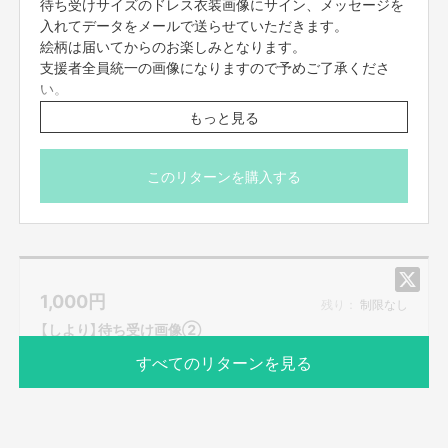
待ち受けサイズのドレス衣装画像にサイン、メッセージを
入れてデータをメールで送らせていただきます。
絵柄は届いてからのお楽しみとなります。
支援者全員統一の画像になりますので予めご了承くださ
い。
※7/10(木)23:59締切
もっと見る
※プロジェクト本文の末尾に記載されている【ご支援にあた
ってのご注意事項】を必ずご一読ください
このリターンを購入する
1,000
円
残り：
制限なし
【しより】待ち受け画像②
すべてのリターンを見る