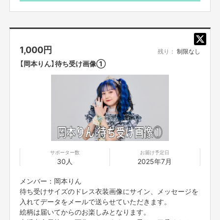
として使用させていただきます。
【ご支援にあたってのご注意事項】
ーーーーーーー
1,000
円
■応募のご注意
残り：
制限なし
・一度購入いただいたものは、キャンセルができません。
【岡本りん】待ち受け画像①
・迷惑メールの対策などでドメイン指定を行っている場合、
メールが受信で
きない場合がございます。「@yoshimoto
.co.jp」を受信設定してください。
■ご応募に関しての利用規約
・応募者は、自ら及び自らが代表となって応募した参加者全てが、
反社会的
勢力（暴力団、暴力団員、暴力団準構成員、
暴力団関係企業、総会屋等、社
会運動等標ぼうゴロ、
特殊知能暴力集団及びこれらに準ずる団体、
並びにこ
れらの構成員等を指します。以下、同様とします。）
に該当せず、また、
こ
れら反社会的勢力との間で社会的に非難されるべき関係を有して
いないこと
を保証します。
サポーター数
お届け予定日
・
プロジェクト実施前及び実施中に上記に反する事態が発生した場合
、いつ
30人
2025年7月
でもプロジェクトの実行を中止することができ、
プランナーは一切の責任を
負担しません。
メンバー：岡本りん
・二次利用の目的や、有料イベントやPR目的での配信イベント・
番組など
待ち受けサイズのドレス衣装画像にサイン、メッセージを
は基本的に全てNGとします。
・参加する権利の転売や譲渡は禁止とさせていただきます。
購入したご本人
入れてデータをメールで送らせていただきます。
のみが参加できます。
絵柄は届いてからのお楽しみとなります。