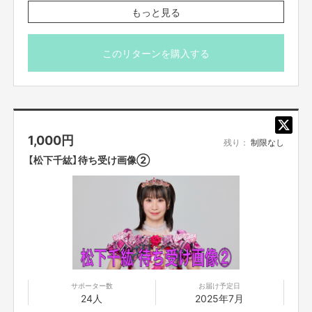
※7/10(木)23:59締切
もっと見る
※プロジェクト本文の末尾に記載されている【ご支援にあた
ってのご注意事項】を必ずご一読ください。
このリターンを購入する
1,000
円
残り：
制限なし
【松下千紘】待ち受け画像②
サポーター数
お届け予定日
24人
2025年7月