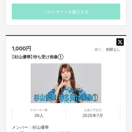
ってのご注意事項】を必ずご一読ください
このリターンを購入する
1,000
円
残り：
制限なし
【杉山優華】待ち受け画像①
サポーター数
お届け予定日
39人
2025年7月
メンバー：杉山優華