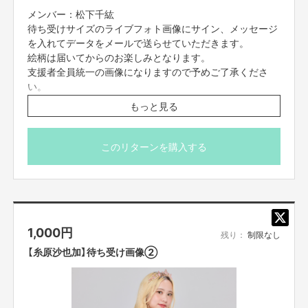
メンバー：松下千紘
待ち受けサイズのライブフォト画像にサイン、メッセージ
を入れてデータをメールで送らせていただきます。
絵柄は届いてからのお楽しみとなります。
支援者全員統一の画像になりますので予めご了承くださ
い。
※7/10(木)23:59締切
もっと見る
※プロジェクト本文の末尾に記載されている【ご支援にあた
ってのご注意事項】を必ずご一読ください
このリターンを購入する
1,000
円
残り：
制限なし
【糸原沙也加】待ち受け画像②