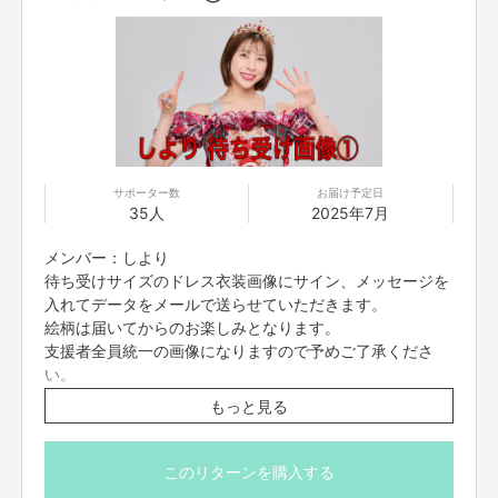
サポーター数
お届け予定日
35人
2025年7月
メンバー：しより
待ち受けサイズのドレス衣装画像にサイン、メッセージを
入れてデータをメールで送らせていただきます。
このプロジェクトでやりたいこと・やろうと思った理由
絵柄は届いてからのお楽しみとなります。
私たちつぼみ大革命がいつもモットーにしてきた「みんなを笑顔にする、元
支援者全員統一の画像になりますので予めご了承くださ
気にする」ということを実現したいと考え、今できることを最大限、挑戦し
てみたいと思いました！！！
い。
離れていても楽しめる、身近に感じてもらえる、つぼみ大革命らしいエンタ
※7/10(木)23:59締切
もっと見る
ーテイメントを届けていきます！
※プロジェクト本文の末尾に記載されている【ご支援にあた
ってのご注意事項】を必ずご一読ください
資金の使い道
・つぼみ大革命クラウドファンディングの運営・システム開発費
このリターンを購入する
・リターン作成、送付等 経費