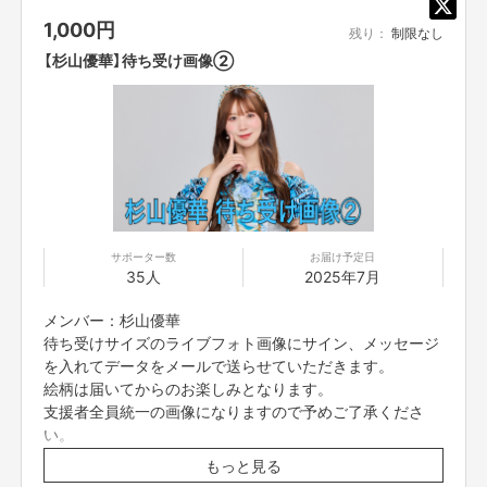
1,000
円
残り：
制限なし
【杉山優華】待ち受け画像②
サポーター数
お届け予定日
35人
2025年7月
メンバー：杉山優華
待ち受けサイズのライブフォト画像にサイン、メッセージ
を入れてデータをメールで送らせていただきます。
絵柄は届いてからのお楽しみとなります。
支援者全員統一の画像になりますので予めご了承くださ
い。
※7/10(木)23:59締切
もっと見る
※プロジェクト本文の末尾に記載されている【ご支援にあた