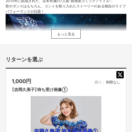
2010年に結成された、吉本所属の7人組"新感覚コミックアイドル"。
歌やダンスはもちろん、コントを取り入れたストーリーのある独自のライブ
パフォーマンスが話題！
もっと見る
リターンを選ぶ
1,000
円
残り：
制限なし
【吉岡久美子】待ち受け画像①
2010年 「つぼみ」結成
2015年4月 ミニアルバム「1000日前からI Love You!」でCDデビュー
2016年12月 1stシングル「ありがとうはほんの気持ちだよ」発売
2016年12月 なんばグランド花月でワンマンライブ開催