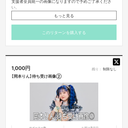
支援者全員統一の画像になりますので予めご了承くださ
い。
【販売責任者】
※7/10(木)23:59締切
もっと見る
吉本興業株式会社
※プロジェクト本文の末尾に記載されている【ご支援にあた
ってのご注意事項】を必ずご一読ください。
このリターンを購入する
【所在地】
大阪府大阪市中央区難波千日前11-6
【お問合せ先】
お問い合わせは下記のURLのメッセージからご連絡ください。
https://cf.fany.lol/users/message/view/38899
1,000
円
残り：
制限なし
【岡本りん】待ち受け画像②
【返品期限】
不良品、発送品間違いの場合は無料で交換させていただきます。到着日から
7日以内に上記問い合わせ先へご連絡ください。それ以上経過しますと返品
をお受け出来ない場合がございます。※サポーターのご都合によるキャンセ
ル・返品・交換はお受けできません。
【返品送料】
不良品、発送商品間違いの場合、着払いにて対応いたします。
サポーター数
お届け予定日