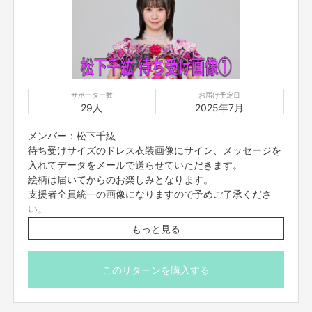
サポーター数
お届け予定日
29人
2025年7月
メンバー：松下千紘
待ち受けサイズのドレス衣装画像にサイン、メッセージを
入れてデータをメールで送らせていただきます。
絵柄は届いてからのお楽しみとなります。
支援者全員統一の画像になりますので予めご了承くださ
い。
※7/10(木)23:59締切
もっと見る
※プロジェクト本文の末尾に記載されている【ご支援にあた
ってのご注意事項】を必ずご一読ください
このリターンを購入する