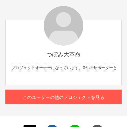
サポーター数
お届け予定日
31人
2025年7月
メンバー：しより
待ち受けサイズのライブフォト画像にサイン、メッセージ
を入れてデータをメールで送らせていただきます。
絵柄は届いてからのお楽しみとなります。
つぼみ大革命
支援者全員統一の画像になりますので予めご了承くださ
い。
1件のプロジェクトオーナーになっています。
0件のサポーターと61件の
※7/10(木)23:59締切
もっと見る
※プロジェクト本文の末尾に記載されている【ご支援にあた
ってのご注意事項】を必ずご一読ください。
このリターンを購入する
このユーザーの他のプロジェクトを見る