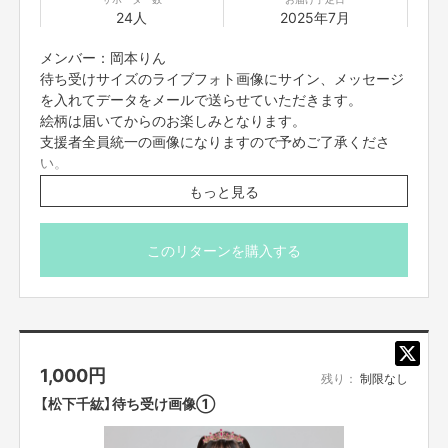
24人
2025年7月
メンバー：岡本りん
待ち受けサイズのライブフォト画像にサイン、メッセージ
を入れてデータをメールで送らせていただきます。
絵柄は届いてからのお楽しみとなります。
支援者全員統一の画像になりますので予めご了承くださ
い。
※7/10(木)23:59締切
もっと見る
※プロジェクト本文の末尾に記載されている【ご支援にあた
ってのご注意事項】を必ずご一読ください。
このリターンを購入する
1,000
円
残り：
制限なし
【松下千紘】待ち受け画像①