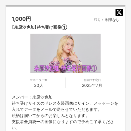
1,000
円
残り：
制限なし
【糸原沙也加】待ち受け画像①
サポーター数
お届け予定日
30人
2025年7月
メンバー：糸原沙也加
待ち受けサイズのドレス衣装画像にサイン、メッセージを
入れてデータをメールで送らせていただきます。
絵柄は届いてからのお楽しみとなります。
支援者全員統一の画像になりますので予めご了承くださ
い。