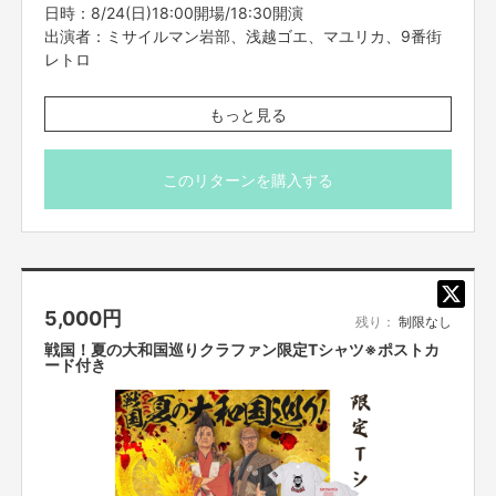
日時：8/24(日)18:00開場/18:30開演
出演者：ミサイルマン岩部、浅越ゴエ、マユリカ、9番街
【返品期限】
レトロ
不良品、発送品間違いの場合は無料で交換させていただきます。到着日から
7日以内に上記問い合わせ先へご連絡ください。それ以上経過しますと返品
をお受け出来ない場合がございます。※サポーターのご都合によるキャンセ
上記公演の楽屋風景、舞台袖、舞台お写真それぞれ一枚ず
もっと見る
ル・返品・交換はお受けできません。
つの3枚セット。
どんなお写真かはお楽しみに。
このリターンを購入する
【返品送料】
※写真はランダムになります。
不良品、発送商品間違いの場合、着払いにて対応いたします。
※送料込みの価格、海外への発送は対応しておりません。
5,000
円
残り：
制限なし
戦国！夏の大和国巡りクラファン限定Tシャツ※ポストカ
ード付き