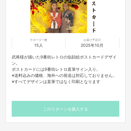
武将様＆ゴエ爺からのコメント
【武将様】
今年も戦国！夏の大和国巡り！を開催させて頂きまする。
今年は六ヶ所巡らせて頂きます。
サポーター数
お届け予定日
皆々様の参戦をお待ちしておりまする。
15人
2025年10月
そして今年も蔵布案なるものを立ち上げさせて頂きました。
大和国で一番熱い夏にしようではありませんか！
武将様が描いた9番街レトロの似顔絵ポストカードデザイ
皆々様のご参加心よりお待ちしておりまする。
ン。
【ゴエ爺】
ポストカードには9番街レトロ直筆サイン入り。
熱き戦国の風を大和国中に吹かせまする！
※送料込みの価格、海外への発送は対応しておりません。
しかしながら、この猛暑じゃ。戦国の父と呼ばれた拙者もさすがに辛い。
※すべてデザインは直筆ではなく印刷となります
なので皆々様の熱き応援で我らの背中を押してほしいのじゃ！共に戦国の風
を吹かせましょうぞ！！
よろしくお願い申し上げまする！！
【イベント情報】
このリターンを購入する
＜よしもと幕張イオンモール劇場＞
タイトル：戦国！夏の大和国巡り！
日時：8/24(日) 18:00開場18:30開演20:00終演
出演：ミサイルマン岩部、ザ・プラン9浅越ゴエ、
マユリカ、9番街レトロ