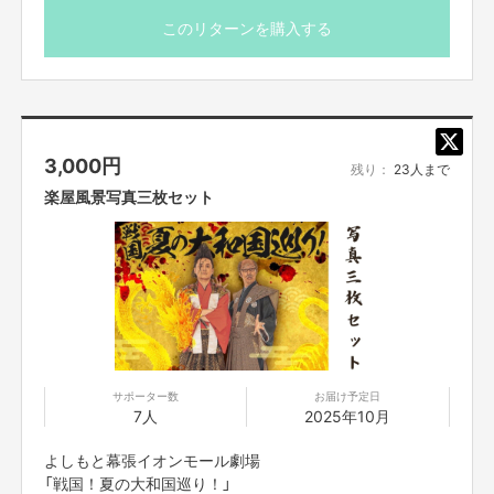
れら反社会的勢力との間で社会的に非難されるべき関係を有していないこと
を保証します。
このリターンを購入する
■プロジェクト実施前及び実施中に上記に反する事態が発生した場合、いつ
でもプロジェクトの実行を中止することができ、プランナーは一切の責任を
負担しません。
■リターンについて二次利用の目的や、有料イベント、PR目的での配信・
イベント・番組などでの使用は基本NGとします。
■参加する権利の転売や譲渡は禁止とさせていただきます。購入したご本人
3,000
円
のみが参加できます。
残り：
23人まで
楽屋風景写真三枚セット
【販売責任者】
吉本興業株式会社
【所在地】
大阪市中央区難波千日前11番6号
サポーター数
お届け予定日
7人
2025年10月
【お問合せ先】
お問い合わせは下記のURLのメッセージからご連絡ください。
https://cf.fany.lol/users/message/view/141727
よしもと幕張イオンモール劇場
「戦国！夏の大和国巡り！」