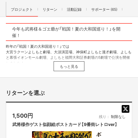
プロジェクト
リターン
活動記録
サポーター (65)
今年も武将様＆ゴエ爺が「戦国！夏の大和国巡り！」を開
催！
昨年の「戦国！夏の大和国巡り！」では
大宮ラクーンよしもと劇場、大須演芸場、神保町よしもと漫才劇場、よしも
と幕張イオンモール劇場、よしもと福岡大和証券劇場の5劇場で公演を開催
しました！
もっと見る
今年は浅草にある雷5656会館を増やした、計6公演の開催が決定いたしまし
た！
リターンを選ぶ
武将様とゴエ爺のことをより多くのお客様に知って頂き
「戦国！夏の大和国巡り！」にお越し頂けないお客さまにも存分に楽しんで
貰えるよう、
1,500
円
残り：
制限なし
クラウドファンディングのリターンを用意しました。
武将様作ゲスト似顔絵ポストカード【9番街レトロver】
是非一緒に「戦国！夏の大和国巡り！」を盛り上げましょう！