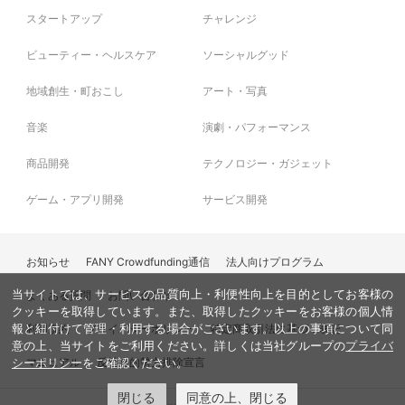
スタートアップ
チャレンジ
ビューティー・ヘルスケア
ソーシャルグッド
地域創生・町おこし
アート・写真
音楽
演劇・パフォーマンス
商品開発
テクノロジー・ガジェット
ゲーム・アプリ開発
サービス開発
お知らせ
FANY Crowdfunding通信
法人向けプログラム
当サイトでは、サービスの品質向上・利便性向上を目的としてお客様の
よくある質問
お問い合わせ
クッキーを取得しています。また、取得したクッキーをお客様の個人情
利用規約
プライバシーポリシー
特定商取引法に基づく表記
報と紐付けて管理・利用する場合がございます。以上の事項について同
意の上、当サイトをご利用ください。詳しくは当社グループの
プライバ
マニュアル
反社会的勢力排除宣言
シーポリシー
をご確認ください。
閉じる
同意の上、閉じる