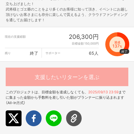
立ち上げました！
武将様とゴエ爺のことをより多くのお客様に知って頂き、イベントにお越し
頂けないお客さまにも存分に楽しんで貰えるよう、クラウドファンディング
を通してお届けします！
206,300円
現在の支援総額
達成
目標金額 150,000円
137
%
終了
65人
残り
サポーター
支援したいリターンを選ぶ
このプロジェクトは、目標金額を達成しなくても、
2025/09/13 23:59
まで
に集まった金額から手数料を差し引いた額がプランナーに振り込まれます
（All-In方式）