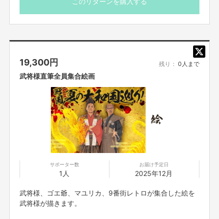
このリターンを購入する
19,300
円
残り：
0人まで
武将様直筆全員集合絵画
サポーター数
お届け予定日
1人
2025年12月
武将様、ゴエ爺、マユリカ、9番街レトロが集合した絵を
武将様が描きます。