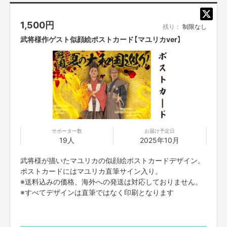
料金：前売2500円/当日2800円/配信2000円
＜チケット購入はこちらから＞
1,500
円
残り：
制限なし
https://x.gd/KvTPK
武将様作ゲスト似顔絵ポストカード【マユリカver】
＜オンラインチケット購入はこちらから＞
https://x.gd/4c4L3
～資金の使い方～
「戦国！夏の大和国巡り！」の制作費として使用させていただきます。
・会場使用費
・舞台進行スタッフ費
・照明スタッフ費
・音響スタッフ費
・出演者移動費
サポーター数
お届け予定日
・ケータリング費
19人
2025年10月
・発送及び梱包費
武将様が描いたマユリカの似顔絵ポストカードデザイン。
【ご支援にあたっての注意事項】
ポストカードにはマユリカ直筆サイン入り。
■迷惑メールの対策などでドメイン指定を行っている場合、メールが受信で
※送料込みの価格、海外への発送は対応しておりません。
きない場合がございます。「@yoshimoto.co.jp」を受信設定してください。
※すべてデザインは直筆ではなく印刷となります
■応募者は、自ら及び自らが代表となって応募した参加者全てが、反社会的
勢力（暴力団、暴力団員、暴力団準構成員、暴力団関係企業、総会屋等、社
会運動等標ぼうゴロ、特殊知能暴力集団及びこれらに準ずる団体、並びにこ
れらの構成員等を指します。以下、同様とします。）に該当せず、また、こ