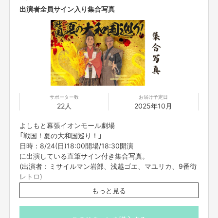
出演者全員サイン入り集合写真
サポーター数
お届け予定日
22人
2025年10月
よしもと幕張イオンモール劇場
「戦国！夏の大和国巡り！」
日時：8/24(日)18:00開場/18:30開演
に出演している直筆サイン付き集合写真。
(出演者：ミサイルマン岩部、浅越ゴエ、マユリカ、9番街
レトロ)
サイズはB5サイズとなります。
もっと見る
※送料込みの価格、海外への発送は対応しておりません。
※2025年10月送付予定。