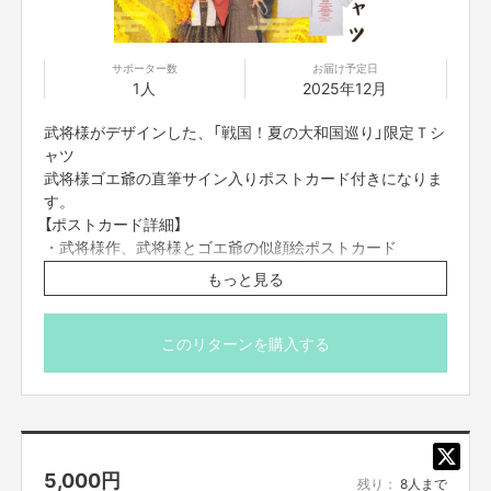
サポーター数
お届け予定日
1人
2025年12月
武将様がデザインした、「戦国！夏の大和国巡り」限定Ｔシ
ャツ
武将様ゴエ爺の直筆サイン入りポストカード付きになりま
す。
【ポストカード詳細】
・武将様作、武将様とゴエ爺の似顔絵ポストカード
・武将様とゴエ爺の直筆サイン入り
もっと見る
※送料込みの価格、海外への発送は対応しておりません。
※2025年12月送付予定。
このリターンを購入する
5,000
円
残り：
8人まで