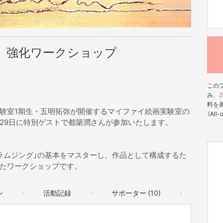
 強化ワークショップ
この
み、
2
料を
験室1期生・五明拓弥が開催するマイファイ絵画実験室の
（All
29日に特別ゲストで都築潤さんが参加いたします。
ラムジング」の基本をマスターし、作品として構成するた
たワークショップです。
ン
活動記録
サポーター (10)