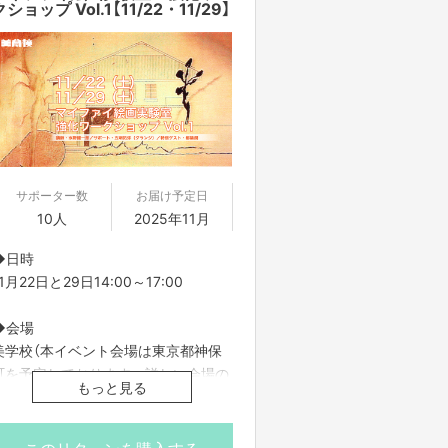
クショップ Vol.1【11/22・11/29】
サポーター数
お届け予定日
10人
2025年11月
◆日時
11月22日と29日14:00～17:00
◆会場
美学校（本イベント会場は東京都神保
町を予定しております。詳しい会場の
もっと見る
住所は前日までにFANY
Crowdfundingのメッセージ機能にて
お知らせいたします）