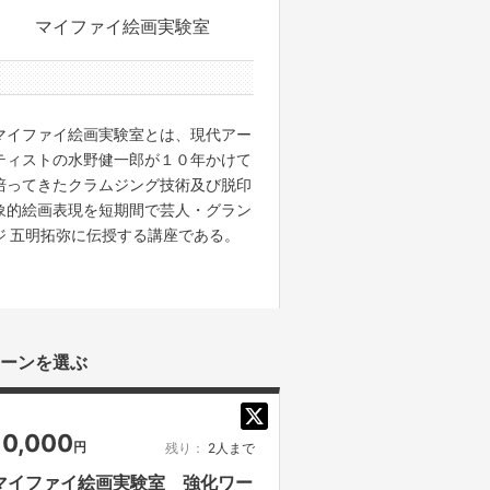
マイファイ絵画実験室
1件のサポーター
マイファイ絵画実験室とは、現代アー
ティストの水野健一郎が１０年かけて
培ってきたクラムジング技術及び脱印
象的絵画表現を短期間で芸人・グラン
ジ 五明拓弥に伝授する講座である。
ーンを選ぶ
10,000
円
残り：
2人まで
マイファイ絵画実験室 強化ワー