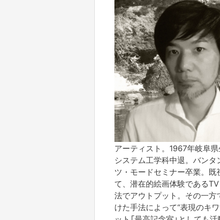
アーティスト。1967年岐阜
システム工学科中退。バンタ
ツ・モードセミナー卒業。既
て、潜在的絵画体験であるT
法でアウトプット。その一方で
けた手法によって“表現のキワ
ット「最高記念室」としても活