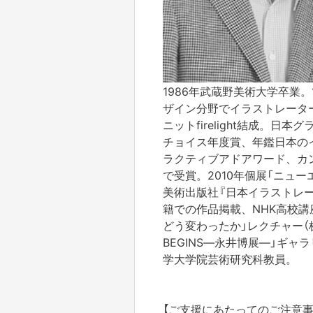
1986年武蔵野美術大学卒業
ザイン分野でイラストレーター
ニットfirelight結成。
チョイス年度賞、年鑑日本の
ラクティブアドアワード、カ
で受賞。2010年個展「ニュー
美術出版社『日本イラストレー
籍での作品掲載、NHK高校講
どう変わったか」レクチャー（株
BEGINS―永井博展―」ギ
学大学院芸術研究科教員。
【ご支援にあたってのご注意事