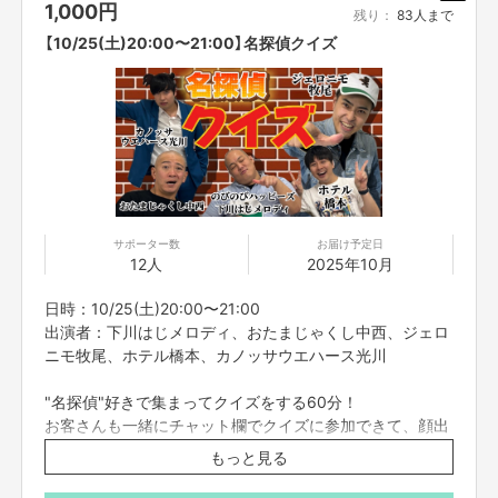
・オンライン会議ツールで参加者全員を同時につなぎ、それぞれリモートで
1,000
円
残り：
83人まで
ご参加いただきます。直接お会いすることはできませんので、ご了承くださ
【10/25(土)20:00〜21:00】名探偵クイズ
い。
・コミュニケーションには「Zoom」を使用させていただきます。Zoomを使
用できる環境を整えていただき、電波のいい環境でおつなぎください。
・コンプライアンスの観点から、録画させていただいております。他の目的
での使用は一切致しません。あらかじめご了承ください。
・参加者の配信中の録画撮影、録音、また、SNS等に詳細な配信内容を投稿
することは禁止です。
・不適切と考えられる言動があった場合、強制的に退出をお願いする場合が
ございます。
■ご応募に関しての利用規約
サポーター数
お届け予定日
12人
2025年10月
・応募者は、自ら及び自らが代表となって応募した参加者全てが、反社会的
勢力（暴力団、暴力団員、暴力団準構成員、暴力団関係企業、総会屋等、社
会運動等標ぼうゴロ、特殊知能暴力集団及びこれらに準ずる団体、並びにこ
日時：10/25(土)20:00〜21:00
れらの構成員等を指します。以下、同様とします。）に該当せず、また、こ
出演者：下川はじメロディ、おたまじゃくし中西、ジェロ
れら反社会的勢力との間で社会的に非難されるべき関係を有していないこと
ニモ牧尾、ホテル橋本、カノッサウエハース光川
を保証します。
・プロジェクト実施前及び実施中に上記に反する事態が発生した場合、いつ
"名探偵"好きで集まってクイズをする60分！
でもプロジェクトの実行を中止することができ、プランナーは一切の責任を
お客さんも一緒にチャット欄でクイズに参加できて、顔出
負担しません。
・二次利用の目的や、有料イベントやPR目的での配信イベント・番組など
し・声出しも自由です
もっと見る
は基本的に全てNGとします。
・参加する権利の転売や譲渡は禁止とさせていただきます。購入したご本人
※こちらのリターンは10/21(火)23:59までお買い求め頂け