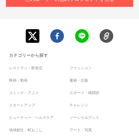
さい。変更になった場合の返金は致しかねます。
※プロジェクト本文の末尾に記載されている【ご支援にあた
ってのご注意事項】を必ずご一読ください。
※20歳未満の場合、ご参加いただけませんのでご注意くだ
さい。開始前より、20歳以上であることの確認を行うた
め、オンライン上で身分証明書を確認させていただきま
す。
カテゴリーから探す
レストラン・飲食店
ファッション
映画・動画
書籍・出版
コミック・アニメ
スポーツ・格闘技
スタートアップ
チャレンジ
ビューティー・ヘルスケア
ソーシャルグッド
地域創生・町おこし
アート・写真