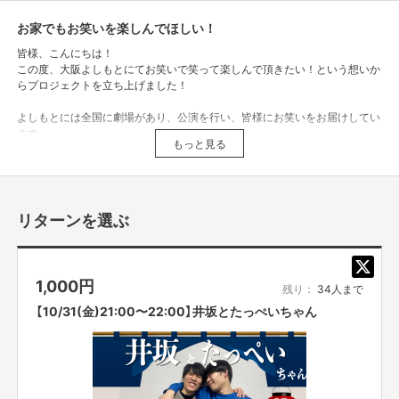
お家でもお笑いを楽しんでほしい！
皆様、こんにちは！
この度、大阪よしもとにてお笑いで笑って楽しんで頂きたい！という想いか
らプロジェクトを立ち上げました！
よしもとには全国に劇場があり、公演を行い、皆様にお笑いをお届けしてい
ます。
もっと見る
大阪にも多数の劇場があり日々お笑いライブの公演を行っており、他にも大
阪ならではのコンテンツを日々企画・制作し、皆様にお届けしております。
お笑いを少しでも楽しんで頂きたいという思いから、オンラインツールを用
リターンを選ぶ
いて様々なお笑いのコンテンツをご自宅でお楽しみ頂こうと企画致しまし
た！
今回ご支援頂いた資金は、「家家大笑の運営・システム開発費用」と「タレン
1,000
円
残り：
34人まで
トへのギャラ」に充てさせて頂きます。
【10/31(金)21:00〜22:00】井坂とたっぺいちゃん
家家大笑(カカタイショウ)とは…
呵呵大笑「大声をあげて笑うこと」を意味する四字熟語をお家で楽しんでも
らえるようにという意味を込めて作った造語となっております！