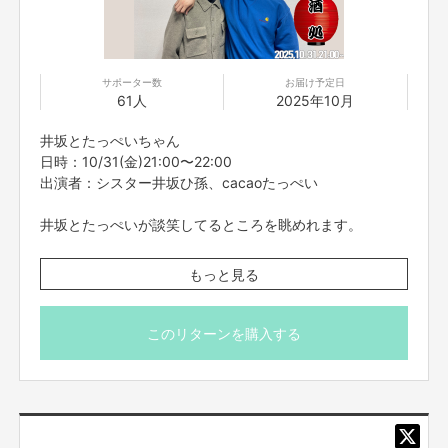
いつも劇場に足を運んでくださり応援してくれる皆様に、
楽しんで頂ける、様々なリターンを用意しております！
お家でもお笑いを楽しんでもらえたらうれしいです！！
サポーター数
お届け予定日
61人
2025年10月
参加方法のご案内
井坂とたっぺいちゃん
参加方法は支援者の方に、
リターン実施2時間前まで
に
日時：10/31(金)21:00〜22:00
FANYクラウドファンディングメッセージ機能
にて個別でお送りいたしま
出演者：シスター井坂ひ孫、cacaoたっぺい
す。
お知らせした時間を厳守して下さい。遅れると参加できなくなる可能性がご
井坂とたっぺいが談笑してるところを眺めれます。
ざいます。
なお、アーカイブ視聴は出来かねますので予めご了承ください
ーーーーーーー
※こちらのリターンは10/27(月)23:59までお買い求め頂け
もっと見る
ます。
【ご支援にあたってのご注意事項】
※出演者は変更になる場合がありますので予めご了承くだ
■応募のご注意
さい。変更になった場合の返金は致しかねます。
このリターンを購入する
・タイトルに日付が入っているものは、その日その時間での開催となりま
※プロジェクト本文の末尾に記載されている【ご支援にあた
す。同じ企画でも、日時が違いますので注意してご購入ください。
ってのご注意事項】を必ずご一読ください。
・一度購入いただいたものは、キャンセルができません。必ず予定が合うも
ののみご購入ください
■オンライントークなどについて