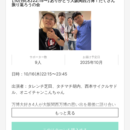
【10/16(木)22:15〜】ありがとう大阪関西万博！たくさん
振り返ろうの会
サポーター数
お届け予定日
9人
2025年10月
日時：10/16(木)22:15〜23:45
出演者：タレンチ芝田、タチマチ胡内、西本サイクルサド
ル、オニイチャンこんちゃん
万博大好き4人が大阪関西万博の思い出を最後に語り合い
ます。
もっと見る
大阪関西万博は永遠なり。
いつまでもこの思い出を胸に。
ありがとう大阪関西万博。
このリターンを購入する