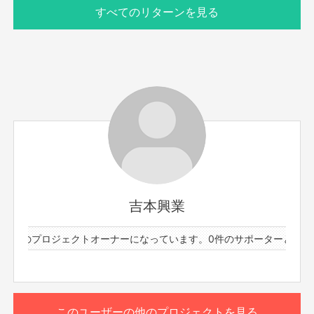
すべてのリターンを見る
サポーター数
お届け予定日
5人
2025年10月
日時：10/23(木)20:00-21:00
出演者：もも
吉本興業
まもる。が作ってくれたアテをせめる。が食べながら2人
でお酒又はジュースを飲む配信。
3件のプロジェクトオーナーになっています。
0件のサポーターと73件
家飲み感覚で見てください！お喋りもしましょう！
もっと見る
※こちらのリターンは10/19(日)23:59までお買い求め頂け
ます。
このリターンを購入する
このユーザーの他のプロジェクトを見る
※出演者は変更になる場合がありますので予めご了承くだ