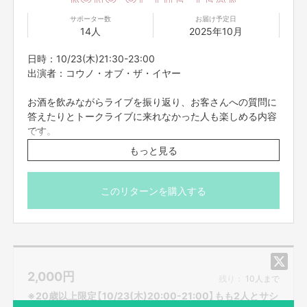
サポーター数
お届け予定日
14人
2025年10月
日時：10/23(木)21:30-23:00
出演者：コウノ・オブ・ザ・イヤー
お酒を飲みながらライブを振り返り、お客さんへの質問に
答えたりとトークライブに来れなかった人も楽しめる内容
です。
もっと見る
※こちらのリターンは10/19(日)23:59までお買い求め頂け
ます。
※出演者は変更になる場合がありますので予めご了承くだ
このリターンを購入する
さい。変更になった場合の返金は致しかねます。
※プロジェクト本文の末尾に記載されている【ご支援にあた
ってのご注意事項】を必ずご一読ください。
2,000
円
残り：
10人まで
※20歳以上限定【10/23(木)20:00-21:00】もも2人とサシ
飲み