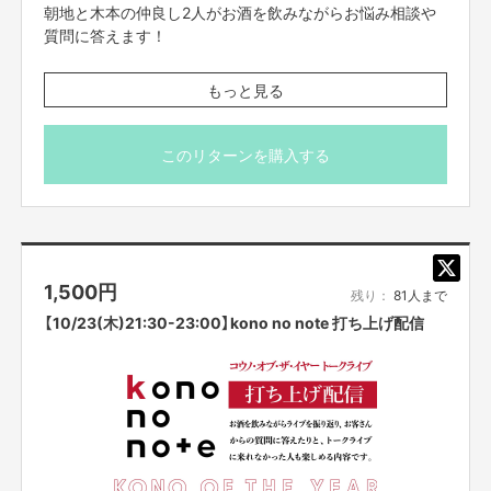
朝地と木本の仲良し2人がお酒を飲みながらお悩み相談や
質問に答えます！
※こちらのリターンは10/16(木)23:59までお買い求め頂け
もっと見る
ます。
※出演者は変更になる場合がありますので予めご了承くだ
さい。変更になった場合の返金は致しかねます。
このリターンを購入する
※プロジェクト本文の末尾に記載されている【ご支援にあた
ってのご注意事項】を必ずご一読ください。
1,500
円
残り：
81人まで
【10/23(木)21:30-23:00】kono no note 打ち上げ配信