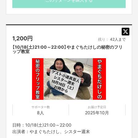
※こちらのリターンは10/12(日)23:59までお買い求め頂け
ます。
※出演者は変更になる場合がありますので予めご了承くだ
さい。変更になった場合の返金は致しかねます。
1,200
円
※プロジェクト本文の末尾に記載されている【ご支援にあた
残り：
42人まで
ってのご注意事項】を必ずご一読ください。
【10/18(土)21:00～22:00】やまぐちたけしの秘密のフリ
ップ教室
サポーター数
お届け予定日
8人
2025年10月
日時：10/18(土)21:00～22:00
出演者：やまぐちたけし、シスター週末