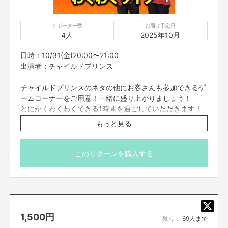
サポーター数
お届け予定日
4人
2025年10月
日時：10/31(金)20:00〜21:00
出演者：チャイルドプリンス
チャイルドプリンスのネタの他にお客さんも参加できるゲ
ームコーナーをご用意！一緒に盛り上がりましょう！
とにかくわくわくできる1時間を過ごしていただきます！
もっと見る
※こちらのリターンは10/27(月)23:59までお買い求め頂け
ます。
※出演者は変更になる場合がありますので予めご了承くだ
このリターンを購入する
さい。変更になった場合の返金は致しかねます。
※プロジェクト本文の末尾に記載されている【ご支援にあた
ってのご注意事項】を必ずご一読ください。
1,500
円
残り：
69人まで