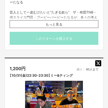
ーたなる
【お問合せ先】
お問い合わせは下記のURLのメッセージからご連絡ください。
芸人として一皮むけたいと”たぎる奴ら” ザ・布団TNB・
https://cf.fany.lol/users/message/view/65981
侍スライス門田・ブービーバービーたなるが、各々の考え
た企画やコーナーに全力で挑み成長するためのドキュメン
もっと見る
タリー今回は様々なトーク企画！！元気に取り組みま
【返品期限】
す！！！
不良品、発送品間違いの場合は無料で交換させていただきます。到着日から
このリターンを購入する
7日以内に上記問い合わせ先へご連絡ください。それ以上経過しますと返品
※こちらのリターンは10/20(月)23:59までお買い求め頂け
をお受け出来ない場合がございます。※サポーターのご都合によるキャンセ
ル・返品・交換はお受けできません。
ます。
※出演者は変更になる場合がありますので予めご了承くだ
さい。変更になった場合の返金は致しかねます。
【返品送料】
※プロジェクト本文の末尾に記載されている【ご支援にあた
不良品、発送商品間違いの場合、着払いにて対応いたします。
1,200
円
ってのご注意事項】を必ずご一読ください。
残り：
60人まで
【10/31(金)22:30-23:30】ミー&ティング