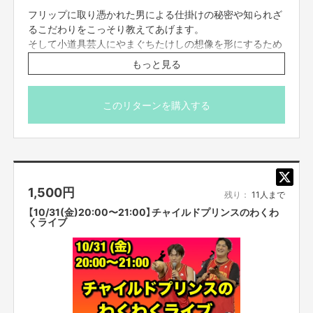
フリップに取り憑かれた男による仕掛けの秘密や知られざ
るこだわりをこっそり教えてあげます。
そして小道具芸人にやまぐちたけしの想像を形にするため
に相談している様子をご覧いただきます。
もっと見る
※こちらのリターンは10/14(火)23:59までお買い求め頂け
このリターンを購入する
ます。
※出演者は変更になる場合がありますので予めご了承くだ
さい。変更になった場合の返金は致しかねます。
※プロジェクト本文の末尾に記載されている【ご支援にあた
ってのご注意事項】を必ずご一読ください。
1,500
円
残り：
11人まで
【10/31(金)20:00〜21:00】チャイルドプリンスのわくわ
くライブ