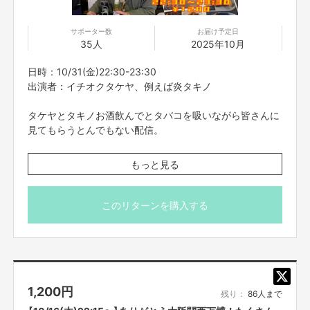
サポーター数
お届け予定日
35人
2025年10月
日時：10/31(金)22:30-23:30
出演者：イチオクタケヤ、例えば炎タキノ
タケヤとタキノお酒飲んでとタバコを吸いながら皆さんに
見てもらうとんでもない配信。
もっと見る
※こちらのリターンは10/27(月)23:59までお買い求め頂け
ます。
※出演者は変更になる場合がありますので予めご了承くだ
このリターンを購入する
さい。変更になった場合の返金は致しかねます。
※プロジェクト本文の末尾に記載されている【ご支援にあた
ってのご注意事項】を必ずご一読ください。
1,200
円
残り：
86人まで