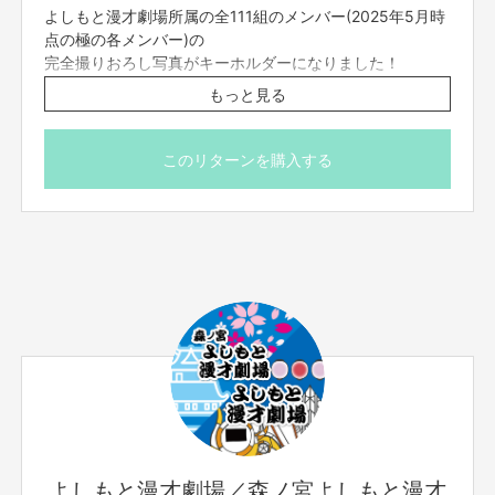
きない場合がございます。「@
yoshimoto.co.jp
」を受信設定してください。
よしもと漫才劇場所属の全111組のメンバー(2025年5月時
■ご応募に関しての利用規約・応募者は、自ら及び自らが代表となって応募
点の極の各メンバー)の
した参加者全てが、反社会的勢力（暴力団、暴力団員、暴力団準構成員、暴
完全撮りおろし写真がキーホルダーになりました！
力団関係企業、総会屋等、社会運動等標ぼうゴロ、特殊知能暴力集団及びこ
今年はキーホルダーに加え、アクリルスタンドにもなる
れらに準ずる団体、並びにこれらの構成員等を指します。以下、同様としま
もっと見る
す。）に該当せず、また、これら反社会的勢力との間で社会的に非難される
2way仕様！
べき関係を有していないことを保証します。
⚠数に限りがございますので、300名様限定といたしま
す。
このリターンを購入する
⚠まとめて複数のご支援ができない為、複数ご支援ご希望
の際は１口づつご支援ください。
【販売責任者】
吉本興業株式会社
⚠この商品は【極メンバー】となります。お間違えのないよ
うにご購入くださいませ。
【所在地】
※マスキング包装の為芸人はお選びいただけません。
大阪市中央区難波千日前12-Yes・Nambaビル５Ｆ
※消費税込・送料込・梱包代込
※発送は決済完了が確認できた方から順次発送させていた
【お問合せ先】
だきます。
お問い合わせは下記のURLのメッセージからご連絡ください。
※決済完了より1ヶ月を目途に発送致します。
https://cf.fany.lol/users/message/view/35284
※発送が決済完了より2ヶ月以降となる場合、メッセージ機
よしもと漫才劇場
能にてアナウンスさせていただきます。
大阪市中央区難波千日前12-7 YES・NAMBAビル５F
※海外への郵送は行っておりません。海外への郵送を希望
TEL：06-6646-0365
される方は対象外とさせていただきます。
よしもと漫才劇場／森ノ宮よしもと漫才