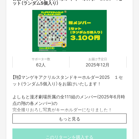
１セット(ランダム5個入り)
ット（ランダム5個入り）
3,100円(税込み・梱包代込み・送料込み)
2025年5月時点の「極の各メンバー」
2025年6月時点の「翔の各メンバー」
■極メンバー
ガチャガチャ／祇園／デルマパンゲ／吉田たち／ラビットラ／十手／ダブル
アート／ツートライブ／令和喜多みな実河野良祐／セルライトスパ／マイス
イートメモリーズ／マグリット／牛ぺぺ／黒帯／超速バギー／パーティーパ
サポーター数
お届け予定日
ーティー／武者武者／モンスーン／しゅんすけ／ザ・布団／ネイビーズアフ
62人
2025年12月
ロ／鬼としみちゃむ／華山／侍スライス／スナフキンズ／センリーズ／ビー
ンズ／隣人／茜250cc／イノシカチョウ／ナナ／20世紀／もも／イチオク
【翔】マンゲキアクリルスタンドキーホルダー2025 １セ
／オーサカクレオパトラ／カベポスター／カンフーカンフー／豪快キャプテ
ット(ランダム5個入り）をお届けいたします！
ン／ダブルヒガシ／ドーナツ・ピーナツ／盆と正月／丸亀じゃんご／翠星チ
ークダンス／千日前ゴールデンポップス／たくろう／チェリー大作戦／愛凛
冴／ゴエモン／天才ピアニスト／フースーヤ／フミ／いつもたいしゃ／うた
よしもと漫才劇場所属の全111組のメンバー(2025年6月時
だ／ぎょうぶ／タチマチ／タレンチ／とくいち／爛々萌々／ルーデンス／幸
点の翔の各メンバー)の
のとり／
完全撮りおろし写真がキーホルダーになりました！
シゲカズです／苺ちゃん／濱田 祐太郎／やまぐちたけし／ゆりやんレトリ
今年はキーホルダーに加え、アクリルスタンドにもなる
ィバァ／真輝志
もっと見る
2way仕様！
⚠数に限りがございますので、300名様限定といたしま
■翔メンバー
アポロ軍曹／うめすぴか／cacao／三遊間／タイムキーパー／ときヲりぴー
す。
このリターンを購入する