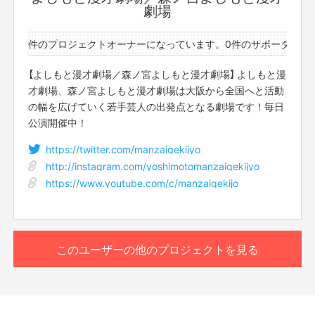
※転売目的でのご購入は固くお断りしております。
劇場
【返品期限】
※写真はイメージのため、実際の商品とは異なる場合がご
不良品、発送品間違いの場合は無料で交換させていただきます。到着日から
ざいます。
7日以内に上記問い合わせ先へご連絡ください。それ以上経過しますと返品
ーと48件のプロジェクトオーナーになっています。
0件のサポーターと
※ご購入後の返品・交換はできませんので予めご了承くだ
をお受け出来ない場合がございます。※サポーターのご都合によるキャンセ
さい。
ル・返品・交換はお受けできません。
【よしもと漫才劇場／森ノ宮よしもと漫才劇場】 よしもと漫
才劇場、森ノ宮よしもと漫才劇場は大阪から全国へと活動
【返品送料】
の幅を広げていく若手芸人の出発点となる劇場です！毎日
不良品、発送商品間違いの場合、着払いにて対応いたします。
公演開催中！
https://twitter.com/manzaigekijyo
http://instagram.com/yoshimotomanzaigekijyo
https://www.youtube.com/c/manzaigekijo
このユーザーの他のプロジェクトを見る