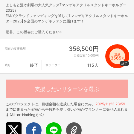
よしもと漫才劇場の大人気グッズ「マンゲキアクリルスタンドキーホルダー
2025」
FANYクラウドファンディングを通して【マンゲキアクリルスタンドキーホル
ダー2025】を全国のマンゲキファンに届けます！
是非、この機会にご購入ください✨
356,500円
現在の支援総額
達成
目標金額 10,000円
3565
%
終了
115人
残り
サポーター
支援したいリターンを選ぶ
このプロジェクトは、目標金額を達成した場合にのみ、
2025/11/23 23:59
までに集まった金額から手数料を差し引いた額がプランナーに振り込まれま
す（All-or-Nothing方式）