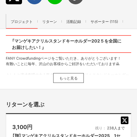
プロジェクト
リターン
活動記録
サポーター (115)
「マンゲキアクリルスタンドキーホルダー202５を全国に
お届けしたい！」
FANY Crowdfundingページをご覧いただき、ありがとうございます！
有難いことに毎年、沢山のお客様からご好評をいただいております🙇
よしもと漫才劇場の大人気グッズ「マンゲキアクリルスタンドキーホルダー
もっと見る
2025」✨
今年も１人でも多くの全国のお客様に商品を楽しんでいただきたい！
そんな思いでこの企画が立ち上がりました。
リターンを選ぶ
劇場にお越しいただけない全国のお客様へマンゲキアクリルスタ
ンドキーホルダー2025をお届けさせていただきます！！
是非この機会にマンゲキ芸人のマンゲキアクリルスタンドキーホルダー
3,100
円
残り：
238人まで
2025を手に入れてください！
【翔】マンゲキアクリルスタンドキーホルダー2025 1セ