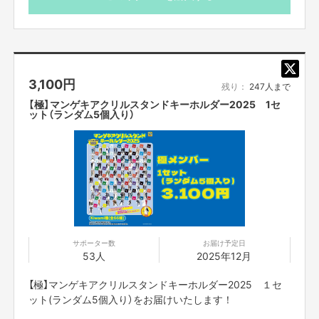
と／どんちっち／はるかぜとともに／ファンファーレと熱狂／ウイスキーカ
⚠まとめて複数のご支援ができない為、複数ご支援ご希望
ノン／オニイチャン／カノッサ／空前メテオ／ぐろう／シスター／ジョック
の際は１口づつご支援ください。
ロック／白くま／マーメイド／ライムギ／檸檬／キョンビ／九ノ段／シカノ
⚠この商品は【翔メンバー】となります。お間違えのないよ
シンプ／例えば炎／電気ジュース／ほたる火／マーティー／ムジンゾウ／紫
うにご購入くださいませ。
式部／釈迦虎／彼岸花／満丸／ミステリーハンター／ロマンス道場／あんよ
の日／ウーロンパンダ／銀鬼／東雲／生姜猫／バリアシオン／はるかぜに告
ぐ／アマルフィん
3,100
円
※マスキング包装の為芸人はお選びいただけません。
残り：
247人まで
／清川雄司／やました／ 岡田浩太朗
※消費税込・送料込・梱包代込
【極】マンゲキアクリルスタンドキーホルダー2025 1セ
※発送は決済完了が確認できた方から順次発送させていた
ット（ランダム5個入り）
【サイズ】縦約60mm
だきます。
【締切】2025年11月23日(日) 23：59
※決済完了より1ヶ月を目途に発送致します。
※消費税、梱包代、 送料込みの値段です。
※発送が決済完了より2ヶ月以降となる場合、メッセージ機
※海外への郵送は行っておりません。海外への郵送を希望される方は対象外
とさせていただきます。
能にてアナウンスさせていただきます。
※写真はイメージです。実物とは異なる場合がございますのでご了承くださ
※海外への郵送は行っておりません。海外への郵送を希望
い。
される方は対象外とさせていただきます。
※住所不備などでの再発送は、着払いでの発送となりますので、ご了承くだ
※転売目的でのご購入は固くお断りしております。
さい。予め発送先のご確認をお願いいたします。
※写真はイメージのため、実際の商品とは異なる場合がご
※お届けが6月以降になる場合、メッセージ機能にてアナウンスさせていた
サポーター数
お届け予定日
ざいます。
だきます。
53人
2025年12月
今回、皆様にご支援いただいた金額は、発注費と梱包・発送費用に充てさせ
※ご購入後の返品・交換はできませんので予めご了承くだ
ていただきます。
さい。
【極】マンゲキアクリルスタンドキーホルダー2025 １セ
【ご支援にあたってのご注意事項】
■一度購入いただいたものは、キャンセルができません。
ット(ランダム5個入り）をお届けいたします！
■迷惑メールの対策などでドメイン指定を行っている場合、メールが受信で