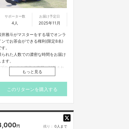
サポーター数
お届け予定日
4人
2025年11月
桜井雅斗がマスターをする場でオンラ
インでお茶会ができる権利(限定8名)
です。
限られた人数での濃密な時間をお届け
します。
※プロジェクト本文の末尾に記載され
もっと見る
ている【ご支援にあたってのご注意事
項】を必ずご一読ください。
※こちらのリターンは実施日の3日前
このリターンを購入する
16時までお買い求め頂けます。
3,000
円
残り：
0人まで