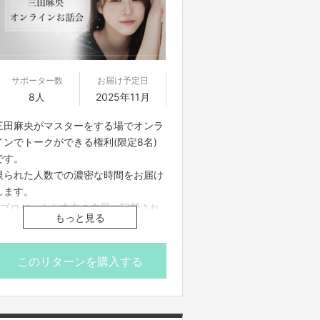
サポーター数
お届け予定日
8人
2025年11月
三田麻央がマスターをする場でオンラ
インでトークができる権利(限定8名)
です。
限られた人数での濃密な時間をお届け
します。
※プロジェクト本文の末尾に記載され
もっと見る
ている【ご支援にあたってのご注意事
項】を必ずご一読ください。
※こちらのリターンは実施日の3日前
このリターンを購入する
16時までお買い求め頂けます。