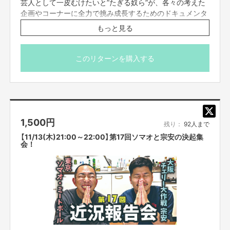
芸人として一皮むけたいと”たぎる奴ら”が、各々の考えた
企画やコーナーに全力で挑み成長するためのドキュメンタ
リー！
もっと見る
元気にやるぜ！！！
※こちらのリターンは11/18(火)23:59までお買い求め頂け
このリターンを購入する
ます。
※出演者は変更になる場合がありますので予めご了承くだ
さい。変更になった場合の返金は致しかねます。
※プロジェクト本文の末尾に記載されている【ご支援にあた
ってのご注意事項】を必ずご一読ください。
1,500
円
残り：
92人まで
【11/13(木)21:00～22:00】第17回ソマオと宗安の決起集
会！