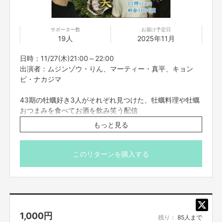
サポーター数
お届け予定日
19人
2025年11月
日時：11/27(木)21:00～22:00
出演者：ムジンゾウ・りん、マーティー・真平、キョン
ビ・ナカジマ
43期の牡蠣好き3人がそれぞれ見つけた、牡蠣料理や牡蠣
おつまみを食べてお酒を飲み笑う配信
もっと見る
※こちらのリターンは11/23(日)23:59までお買い求め頂け
ます。
※出演者は変更になる場合がありますので予めご了承くだ
このリターンを購入する
さい。変更になった場合の返金は致しかねます。
※プロジェクト本文の末尾に記載されている【ご支援にあた
ってのご注意事項】を必ずご一読ください。
1,000
円
残り：
85人まで