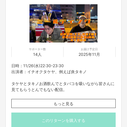
サポーター数
お届け予定日
14人
2025年11月
日時：11/26(水)22:30-23:30
出演者：イチオクタケヤ、例えば炎タキノ
タケヤとタキノお酒飲んでとタバコを吸いながら皆さんに
見てもらうとんでもない配信。
※こちらのリターンは11/22(土)23:59までお買い求め頂け
もっと見る
ます。
※出演者は変更になる場合がありますので予めご了承くだ
さい。変更になった場合の返金は致しかねます。
このリターンを購入する
※プロジェクト本文の末尾に記載されている【ご支援にあた