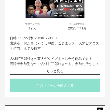
いつも劇場に足を運んでくださり応援してくれる皆様に、
楽しんで頂ける、様々なリターンを用意しております！
お家でもお笑いを楽しんでもらえたらうれしいです！！
サポーター数
お届け予定日
12人
2025年11月
参加方法のご案内
日時：11/27(木)20:00～21:00
参加方法は支援者の方に、
リターン実施2時間前まで
に
FANYクラウドファンディングメッセージ機能
にて個別でお送りいたしま
出演者：おたまじゃくし中西、こじまラテ、天才ピアニス
す。
ト竹内、ホテル橋本
お知らせした時間を厳守して下さい。遅れると参加できなくなる可能性がご
ざいます。
古畑任三郎好きの芸人がクイズを出し合う配信です！
なお、アーカイブ視聴は出来かねますので予めご了承ください
視聴者参加型なので古畑任三郎好きの方、参加お待ちして
ーーーーーーー
おります
もっと見る
【ご支援にあたってのご注意事項】
（見るだけでも大歓迎です！）
■応募のご注意
※こちらのリターンは11/23(日)23:59までお買い求め頂け
・タイトルに日付が入っているものは、その日その時間での開催となりま
このリターンを購入する
す。同じ企画でも、日時が違いますので注意してご購入ください。
ます。
・一度購入いただいたものは、キャンセルができません。必ず予定が合うも
※出演者は変更になる場合がありますので予めご了承くだ
ののみご購入ください
さい。変更になった場合の返金は致しかねます。
※プロジェクト本文の末尾に記載されている【ご支援にあた
■オンライントークなどについて
ってのご注意事項】を必ずご一読ください。