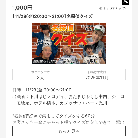
・オンライン会議ツールで参加者全員を同時につなぎ、それぞれリモートで
1,000
円
ご参加いただきます。直接お会いすることはできませんので、ご了承くださ
残り：
87人まで
い。
【11/28(金)20:00〜21:00】名探偵クイズ
・コミュニケーションには「Zoom」を使用させていただきます。Zoomを使
用できる環境を整えていただき、電波のいい環境でおつなぎください。
・コンプライアンスの観点から、録画させていただいております。他の目的
での使用は一切致しません。あらかじめご了承ください。
・参加者の配信中の録画撮影、録音、また、SNS等に詳細な配信内容を投稿
することは禁止です。
・不適切と考えられる言動があった場合、強制的に退出をお願いする場合が
ございます。
■ご応募に関しての利用規約
サポーター数
お届け予定日
・応募者は、自ら及び自らが代表となって応募した参加者全てが、反社会的
8人
2025年11月
勢力（暴力団、暴力団員、暴力団準構成員、暴力団関係企業、総会屋等、社
会運動等標ぼうゴロ、特殊知能暴力集団及びこれらに準ずる団体、並びにこ
日時：11/28(金)20:00〜21:00
れらの構成員等を指します。以下、同様とします。）に該当せず、また、こ
れら反社会的勢力との間で社会的に非難されるべき関係を有していないこと
出演者：下川はじメロディ、おたまじゃくし中西、ジェロ
を保証します。
ニモ牧尾、ホテル橋本、カノッサウエハース光川
・プロジェクト実施前及び実施中に上記に反する事態が発生した場合、いつ
でもプロジェクトの実行を中止することができ、プランナーは一切の責任を
"名探偵"好きで集まってクイズをする60分！
負担しません。
お客さんも一緒にチャット欄でクイズに参加できて、顔出
・二次利用の目的や、有料イベントやPR目的での配信イベント・番組など
し・声出しも自由です
は基本的に全てNGとします。
もっと見る
・参加する権利の転売や譲渡は禁止とさせていただきます。購入したご本人