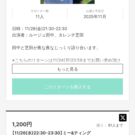
サポーター数
お届け予定日
11人
2025年11月
日時：11/28(金)21:30-22:30
出演者：ルージュ田中、タレンチ芝田
田中と芝田が夜な夜なじっくり語り合います。
※こちらのリターンは11/24(月)23:59までお買い求め頂け
ます。
もっと見る
※出演者は変更になる場合がありますので予めご了承くだ
さい。変更になった場合の返金は致しかねます。
※プロジェクト本文の末尾に記載されている【ご支援にあた
このリターンを購入する
ってのご注意事項】を必ずご一読ください。
1,200
円
残り：
81人まで
【11/26(水)22:30-23:30】ミー&ティング