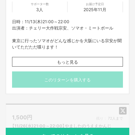
サポーター数
お届け予定日
3人
2025年11月
日時：11/13(木)21:00～22:00
出演者：チェリー大作戦宗安、ソマオ・ミートボール
東京に行ったソマオがどんな感じかを大阪にいる宗安が聞
いてただただ喋ります！
※こちらのリターンは11/9(日)23:59までお買い求め頂けま
もっと見る
す。
※出演者は変更になる場合がありますので予めご了承くだ
さい。変更になった場合の返金は致しかねます。
このリターンを購入する
※プロジェクト本文の末尾に記載されている【ご支援にあた
ってのご注意事項】を必ずご一読ください。
1,500
円
残り：
72人まで
【11/26(水)21:00～22:00】やましたのうええかんじ