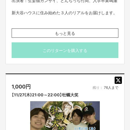
出演者：生姜猫カンサイ、どんちっち竹岡、入学卒業鳴瀬
【お問合せ先】
お問い合わせは下記のURLのメッセージからご連絡ください。
新大谷ハウスに住み始めた３人のリアルをお届けします。
https://cf.fany.lol/users/message/view/65981
※こちらのリターンは11/17(月)23:59までお買い求め頂け
もっと見る
【返品期限】
ます。
不良品、発送品間違いの場合は無料で交換させていただきます。到着日から
※出演者は変更になる場合がありますので予めご了承くだ
7日以内に上記問い合わせ先へご連絡ください。それ以上経過しますと返品
さい。変更になった場合の返金は致しかねます。
このリターンを購入する
をお受け出来ない場合がございます。※サポーターのご都合によるキャンセ
※プロジェクト本文の末尾に記載されている【ご支援にあた
ル・返品・交換はお受けできません。
ってのご注意事項】を必ずご一読ください。
【返品送料】
不良品、発送商品間違いの場合、着払いにて対応いたします。
1,000
円
残り：
76人まで
【11/27(木)21:00～22:00】牡蠣大笑