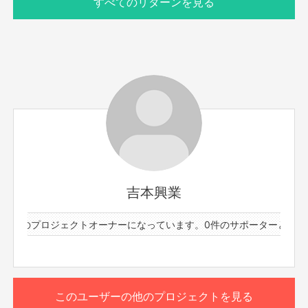
すべてのリターンを見る
サポーター数
お届け予定日
23人
2025年11月
日時：11/26(水)21:00～22:00
出演者：やました、例えば炎たのうえ
やましたとたのうえがかもさんに見守られながら呑む配信
吉本興業
※こちらのリターンは11/22(土)23:59までお買い求め頂け
3件のプロジェクトオーナーになっています。
0件のサポーターと73件
ます。
もっと見る
※出演者は変更になる場合がありますので予めご了承くだ
さい。変更になった場合の返金は致しかねます。
※プロジェクト本文の末尾に記載されている【ご支援にあた
このリターンを購入する
ってのご注意事項】を必ずご一読ください。
このユーザーの他のプロジェクトを見る