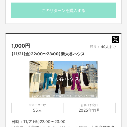
のみが参加できます。
※こちらのリターンは11/24(月)23:59までお買い求め頂け
ます。
このリターンを購入する
※出演者は変更になる場合がありますので予めご了承くだ
皆様へご注意
さい。変更になった場合の返金は致しかねます。
ZOOMアップデートに関しまして
※プロジェクト本文の末尾に記載されている【ご支援にあた
バージョンアップは下記URLから可能でございます
ってのご注意事項】を必ずご一読ください。
PC：
https://zoom.us/download
スマホiPhone：
https://apps.apple.
com/jp/app/zoom-cloud-
1,000
円
meetings/id546505307
残り：
40人まで
スマホAndroid：
https://play.
google.com/store/apps/details?
【11/21(金)22:00〜23:00】新大谷ハウス
id=us.zoom.videomeetings&hl=ja
アプリをお使いの方は、皆さまアップデートをお願いいたします。
ウェブ使用の方はアップデートはせずで問題ございません。
【販売責任者】
吉本興業株式会社
サポーター数
お届け予定日
55人
2025年11月
【所在地】
大阪市中央区難波千日前11‐6
日時：11/21(金)22:00〜23:00