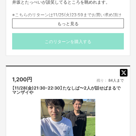
井坂とたっぺいが談笑してるところを眺めれます。
※こちらのリターンは11/25(火)23:59までお買い求め頂け
ます。
もっと見る
※出演者は変更になる場合がありますので予めご了承くだ
さい。変更になった場合の返金は致しかねます。
※プロジェクト本文の末尾に記載されている【ご支援にあた
このリターンを購入する
ってのご注意事項】を必ずご一読ください。
1,200
円
残り：
84人まで
【11/28(金)21:30-22:30】たなしば〜2人が話せばまるで
マンザイや