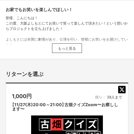
お家でもお笑いを楽しんでほしい！
皆様、こんにちは！
この度、大阪よしもとにてお笑いで笑って楽しんで頂きたい！という想いか
らプロジェクトを立ち上げました！
よしもとには全国に劇場があり、公演を行い、皆様にお笑いをお届けしてい
ます。
もっと見る
大阪にも多数の劇場があり日々お笑いライブの公演を行っており、他にも大
阪ならではのコンテンツを日々企画・制作し、皆様にお届けしております。
お笑いを少しでも楽しんで頂きたいという思いから、オンラインツールを用
リターンを選ぶ
いて様々なお笑いのコンテンツをご自宅でお楽しみ頂こうと企画致しまし
た！
今回ご支援頂いた資金は、「家家大笑の運営・システム開発費用」と「タレン
1,000
円
残り：
38人まで
トへのギャラ」に充てさせて頂きます。
【11/27(木)20:00～21:00】古畑クイズZoom〜お察しし
ます〜
家家大笑(カカタイショウ)とは…
呵呵大笑「大声をあげて笑うこと」を意味する四字熟語をお家で楽しんでも
らえるようにという意味を込めて作った造語となっております！