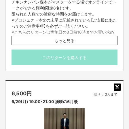
チキンナンバン森本がマスターをする場でオンラインでト
ークができる権利(限定8名)です。
限られた人数での濃密な時間をお届けします。
※プロジェクト本文の末尾に記載されている【ご支援にあた
【ご支援にあたってのご注意事項】
ってのご注意事項】を必ずご一読ください。
■オンライン会議ツールで参加者全員を同時につなぎ、それぞれリモートで
※こちらのリターンは実施日の3日前16時までお買い求め
ご参加いただきます。直接お会いすることはできませんので、ご了承くださ
頂けます。
もっと見る
い。
■コミュニケーションには「Zoom」を使用させていただきます。Zoomを使
用できる環境を整えていただき、電波のいい環境でおつなぎください。
このリターンを購入する
■参加方法は支援者の方に、リターン実施日の前日までに案
内を、メッセージ機能とメールにて、個別にお送りいたし
ます。
お知らせした時間を厳守して下さい。遅れると参加できな
6,500
円
くなります。
残り：
3人まで
6/29(月) 19:00-21:00 漢咲の6月談
■迷惑メールの対策などでドメイン指定を行っている場合、メールが受信で
きない場合がございます。「@yoshimoto.co.jp」を受信設定してください。
■コンプライアンスの観点から録画させていただいております。あらかじめ
ご了承ください。お客様の映像に関しては、他の目的での使用は致しませ
ん。