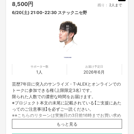
8,500
円
【所在地】
残り：
2人まで
新宿区新宿5-18-21
6/20(土) 21:00-22:30 スナックニセ野
【お問合せ先】
お問い合わせは下記のURLのメッセージからご連絡ください。
https://cf.fany.lol/users/message/view/33836
【返品期限】
不良品、発送品間違いの場合は無料で交換させていただきます。到着日から
サポーター数
お届け予定日
7日以内に上記問い合わせ先へご連絡ください。それ以上経過しますと返品
1人
2026年6月
をお受け出来ない場合がございます。※サポーターのご都合によるキャンセ
ル・返品・交換はお受けできません。
芸歴7年目に突入のサンライズ・T-ALEXとオンラインでの
トークに参加できる権（上限限定3名）です。
【返品送料】
限られた人数での濃密な時間をお届けます。
不良品、発送商品間違いの場合、着払いにて対応いたします。
※プロジェクト本文の末尾に記載されている【ご支援にあた
ってのご注意事項】を必ずご一読ください。
※※こちらのリターンは実施日の3日前16時までお買い求め
頂けます。)
もっと見る