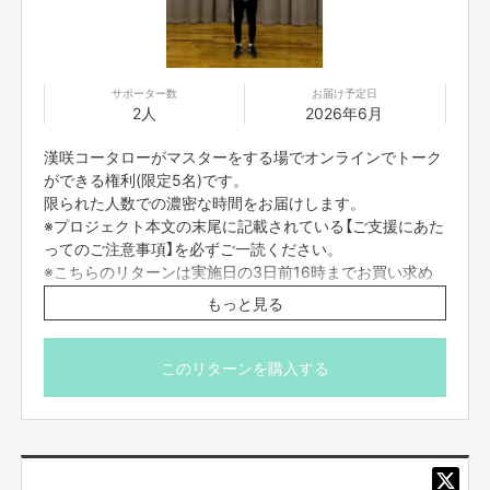
■参加者の配信中の録画撮影、録音、また、SNS等に詳細な配信内容を投稿
することは禁止です。
■不適切と考えられる言動があった場合、強制的に退出をお願いする場合が
ございます。
サポーター数
お届け予定日
2人
2026年6月
■応募者は、自ら及び自らが代表となって応募した参加者全てが、反社会的
勢力（暴力団、暴力団員、暴力団準構成員、暴力団関係企業、総会屋等、社
漢咲コータローがマスターをする場でオンラインでトーク
会運動等標ぼうゴロ、特殊知能暴力集団及びこれらに準ずる団体、並びにこ
れらの構成員等を指します。以下、同様とします。）に該当せず、また、こ
ができる権利(限定5名)です。
れら反社会的勢力との間で社会的に非難されるべき関係を有していないこと
限られた人数での濃密な時間をお届けします。
を保証します。
※プロジェクト本文の末尾に記載されている【ご支援にあた
■プロジェクト実施前及び実施中に上記に反する事態が発生した場合、いつ
ってのご注意事項】を必ずご一読ください。
でもプロジェクトの実行を中止することができ、プランナーは一切の責任を
※こちらのリターンは実施日の3日前16時までお買い求め
負担しません。
頂けます。
■二次利用の目的や、有料イベントやPR目的での配信イベント・番組など
もっと見る
は基本NGとします。
■参加する権利の転売や譲渡は禁止とさせていただきます。購入したご本人
のみが参加できます。
このリターンを購入する
【販売責任者】
吉本興業株式会社