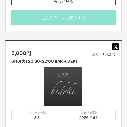
もっと見る
このリターンを購入する
5,000
円
残り：
0人まで
6/16(火) 20:30-22:00 BAR HIDEKI
今回ご支援頂いた資金は、
「よしもとオンライントークの運営・システム開発費用」
と
「タレントへのギャラ」に充てさせて頂きます。
どんな状況でも、エンターテイメントの会社として、
皆様に笑顔をお届けできるよう全力で取り組んでいきたいと思っておりま
す。
何卒、お力添え宜しくお願い致します。
サポーター数
お届け予定日
8人
2026年6月
吉本興業