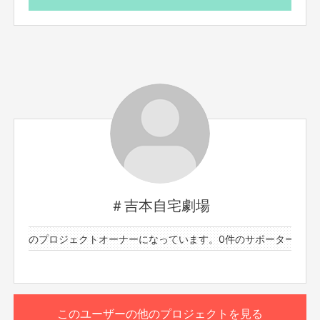
願いいたします）
※20歳未満の方のご参加はお断りさせていただきます。
※当日の詳細については、別途FANY Crowdfundingのメッ
セージ機能にてご案内させていただきます。
※基本的に返金は承っておりません。万が一イベントの中
止等によるリターンが履行できない状況においては、その
後の対応についてご連絡させていただきます。
※当日はスタッフの指示に従っていただきます。イベント
の進行を妨げる行動を取った場合、退出いただく可能性が
ございます。
※お伝えしている日程に参加できる方のみご購入くださ
い。後日キャンセルはできませんのでご了承ください。
※プロジェクト本文の末尾に記載されている【ご支援にあた
ってのご注意事項】を必ずご一読ください。
＃吉本自宅劇場
※こちらのリターンは実施日の3日前16時までお買い求め
頂けます。
76件のプロジェクトオーナーになっています。
0件のサポーターと76
このユーザーの他のプロジェクトを見る