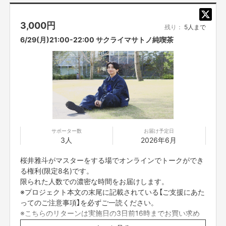
3,000
円
残り：
5人まで
6/29(月)21:00-22:00 サクライマサトノ純喫茶
題して、
サポーター数
お届け予定日
3人
2026年6月
『よしもとオンライントーク』
桜井雅斗がマスターをする場でオンラインでトークができ
オンラインでつながれるツールを活用して、
る権利(限定8名)です。
芸人とファンの方が、オンラインでトークをしながら語り合える仕組みをつ
くり、
限られた人数での濃密な時間をお届けします。
ファンの方とのより濃い交流の場をつくっていきたいと考えております。
※プロジェクト本文の末尾に記載されている【ご支援にあた
ってのご注意事項】を必ずご一読ください。
ファンの皆さんとタレントとの交流がより良いものになるよう、システムを
※こちらのリターンは実施日の3日前16時までお買い求め
作り上げていきます！
頂けます。