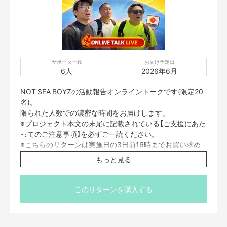
日本中、世界中の皆さんに笑顔をお届けすることを目指して、日々エンター
テイメントを作らせて頂いております。
サポーター数
お届け予定日
6人
2026年6月
NOT SEA BOYZの活動報告オンライントークです(限定20
名)。
限られた人数での濃密な時間をお届けします。
※プロジェクト本文の末尾に記載されている【ご支援にあた
ってのご注意事項】を必ずご一読ください。
※こちらのリターンは実施日の3日前16時までお買い求め
頂けます。
もっと見る
その中で吉本興業として
よりエンターテイメントの魅力を広げて、
このリターンを購入する
みなさまに楽しみをお届けしたい気持ちで
こちらのクラウドファンディングが立ち上がっております。