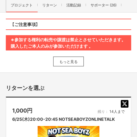
プロジェクト
リターン
活動記録
サポーター (26)
【ご注意事項】
※参加する権利の転売や譲渡は禁止とさせていただきます。
購入したご本人のみが参加いただけます 。
もっと見る
2025年11月より「純喫茶よしもと」「スナック吉本」が統合、
新たに「よしもとオンライントーク」と題しましてリニュー
アルいたしました。これまでと同様にオンラインで芸人た
リターンを選ぶ
ちのトークをお楽しみいただけます。
いつも大変お世話になっております。
1,000
円
吉本興業でございます。
残り：
14人まで
6/25(木)20:00-20:45 NOTSEABOYZONLINETALK
劇場でお笑いをお届けしたり、
テレビ番組を制作したり、
映画祭を開催したりなど