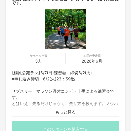
です。
ガチの方だけでなく、待ちを体感するためのフェス要素も入れ込んでおり
ます。
ただ、この２回で、まだまだ改善の余地が気づかされた大会でもありまし
た。僕たち住みます芸人、屋根なし芸人しかできないリレーマラソン大会を
目指しています。地域おこしに共感いただけましたら、お力添えをお願いい
たします。
第３回十手・下市町リレーマラソン２０２７について
奈良県住みます芸人「十手」の十田の地元でもある、奈良県吉野郡下市
町。
サポーター数
お届け予定日
3人
2026年6月
２０１７年に下市町役場より「十手」が下市町観光大使に就任させていた
だいたことで、これまで、下市町での各種イベントにも参加させていただき
【橿原公苑ラン】6/7(日)練習会 締切6/2(火)
ました。その下市町は、全国的な影響も与えている過疎化も進んでいる地域
※申し込み締切 6/2(火)23：59迄
です。
今までの活動もあり、下市町出身ではない、エナジー西手も下市町の景
サブスリー マラソン漫才コンビ・十手による練習会で
観・環境・そして、人々の良さを実感したこともあり、何かこの下市町内で
す。
自分たちが観光大使として、盛り上げること・活性化することができないか
とはいえ、走るだけじゃなく、走り方を教えます。ノウハ
模索していたところ、マラソン芸人として、数々のマラソン大会に参加もし
ウあります。
ていたことで、マラソン大会を通じて、下市町を盛り上げる・活性化するこ
もっと見る
とができないかと思いつきました。
数々の練習会に参加してきた十手。十田は本イキ陸上経
下市町役場の手厚いご協力や、携わる方々のおかげで、ようやく僕たちが
験、エナジーはサンダルでの野獣スタイル。タイプの違う
このリターンを購入する