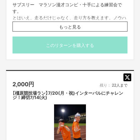
・中止の場合、同金額以下の別のリターンのご対応をいた
サブスリー マラソン漫才コンビ・十手による練習会で
します。
す。
・タイトルに日付が入っているものは、その日その時間で
とはいえ、走るだけじゃなく、走り方を教えます。ノウハ
の開催となります。同じ企画でも、日時が違いますので注
ウあります。
このプロジェクトでやりたいこと・やろうと思った理由
もっと見る
意してご支援ください。
昨年、ようやく僕たちがやりたかったマラソン大会の第１回目を開催する
・一度ご支援いただいたものは、キャンセルができませ
ことができました。
ん。必ず予定が合うもののみご支援ください。
ただし、大会名に第１回とつけた理由として、１回で終わらせたくないと
数々の練習会に参加してきた十手。十田は本イキ陸上経
このリターンを購入する
・迷惑メールの対策などでドメイン指定を行っている場
いう思いと、僕たちが関わらなくなったとしても下市町の定番イベントとし
験、エナジーはサンダルでの野獣スタイル。タイプの違う
て、実施していってほしい気持ちがあります。
合、メールが受信できない場合がございます。
二人の考え方をオリジナルに取り込んでみてください。
僕たちもお笑いイベントを実施してきましたが、どんなイベントでも第１
「@yoshimoto.co.jp」を受信設定してください。
回目は困惑します。スタッフも少ない人数の中で、短い期間で、日々実施に
・体温 37.5℃以上のお客様は、ご入場をお断りいたしま
向けて、時間を費やしましたが、まだまだ課題が生まれてきました。
す。
本格的な大会でかつ続けていくには、機械での計測を導入するという大き
集合場所：ランニングベース大阪城
ご理解、ご協力をお願い申し上げます。
なハードルを要することもわかり、好評を得ることはできましたが、参加費
2,000
円
〒540-0002 大阪府大阪市中央区大阪城３−１
残り：
22人まで
用だけではまだまだ難しい可能性があります。
https://runningbase.jp/
第2回を迎えどんどん改善点が出てきました。参加費もですが、賛同いた
【橿原競技場ラン】7/20(月・祝)インターバルにチャレン
ジ！締切7/14(火)
だける方を増えていただけ、安定した大会運営をしていきたく、そして、伝
走る場所：大阪城公園内
説となる大会とするためです。
https://www.osakacastlepark.jp/?lang=ja
下市町長の仲嶋町長と後輩のらいおんうどんともっちです。芸人みんなで
参加者の方に合わせて練習メニューを組むので、初心者、
盛り上げました。
上級者問いません。
※イベント時間