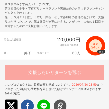
奈良県住みます芸人ノ「十手」です。
第３回目の十手・下市町リレーマラソンを実施ためのクラウドファンディン
グを立ち上げました。
先日、３月２２日に、下市町・関係、そして参加者の皆様のおかげで、大盛
り上がりしたことで、第２回目が無事に終えることができ、大会の３回目を
実施するためにご支援お願いいたします。
120,000円
現在の支援総額
達成
目標金額 50,000円
240
%
終了
60人
残り
サポーター
支援したいリターンを選ぶ
このプロジェクトは、目標金額を達成しなくても、
2026/07/20 23:59
まで
に集まった金額から手数料を差し引いた額がプランナーに振り込まれます
（All-In方式）