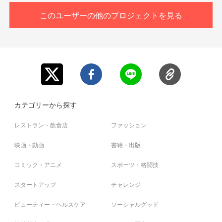
・迷惑メールの対策などでドメイン指定を行っている場
このユーザーの他のプロジェクトを見る
合、メールが受信できない場合がございます。
「@yoshimoto.co.jp」を受信設定してください。
・体温 37.5℃以上のお客様は、ご入場をお断りいたしま
す。
ご理解、ご協力をお願い申し上げます。
カテゴリーから探す
レストラン・飲食店
ファッション
映画・動画
書籍・出版
コミック・アニメ
スポーツ・格闘技
スタートアップ
チャレンジ
ビューティー・ヘルスケア
ソーシャルグッド