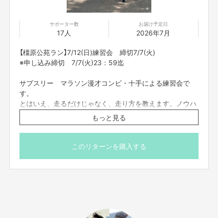
※多少の時間変更の場合もございます。
サポーター数
お届け予定日
【ご支援にあたってのご注意事項】
17人
2026年7月
■応募のご注意
・雨天中止の場合がございます。前日18:00までに判断
【橿原公苑ラン】7/12(日)練習会 締切7/7(火)
し、ご支援者の皆さまに個別にてご連絡をさせて頂きま
※申し込み締切 7/7(火)23：59迄
す。
・中止の場合、同金額以下の別のリターンのご対応をいた
サブスリー マラソン漫才コンビ・十手による練習会で
します。
す。
・タイトルに日付が入っているものは、その日その時間で
とはいえ、走るだけじゃなく、走り方を教えます。ノウハ
の開催となります。同じ企画でも、日時が違いますので注
ウあります。
もっと見る
意してご支援ください。
・一度ご支援いただいたものは、キャンセルができませ
数々の練習会に参加してきた十手。十田は本イキ陸上経
ん。必ず予定が合うもののみご支援ください。
験、エナジーはサンダルでの野獣スタイル。タイプの違う
このリターンを購入する
・迷惑メールの対策などでドメイン指定を行っている場
二人の考え方をオリジナルに取り込んでみてください。
合、メールが受信できない場合がございます。
「@yoshimoto.co.jp」を受信設定してください。
集合場所：ジョギング＆サイクリングステーション
・体温 37.5℃以上のお客様は、ご入場をお断りいたしま
〒634-0065 奈良県橿原市畝傍町53番地
す。
https://www.pref.nara.jp/20163.htm
ご理解、ご協力をお願い申し上げます。
走る場所：橿原公苑内