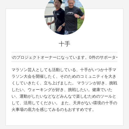
https://www.pref.nara.jp/10392.htm
参加者の方に合わせて練習メニューを組むので、初心者、
上級者問いません。
※イベント時間
集合・開始時間 9:00
終了時間 10:30
十手
※多少の時間変更の場合もございます。
14件のプロジェクトオーナーになっています。
0件のサポーターと14
【ご支援にあたってのご注意事項】
■応募のご注意
マラソン芸人としても活動している、十手がいつか十手マ
・雨天中止の場合がございます。前日18:00までに判断
ラソン大会を開催したく、そのためのコミュニティを大き
し、ご支援者の皆さまに個別にてご連絡をさせて頂きま
くしていきたく、立ち上げました。 マラソンが好き、挑戦
す。
したい、ウォーキングが好き、挑戦したい。健康でいた
・中止の場合、同金額以下の別のリターンのご対応をいた
します。
い、運動がしたいなどなどみんなで楽しむためのツールと
・タイトルに日付が入っているものは、その日その時間で
して、活用してください。 また、天井がない環境の十手の
の開催となります。同じ企画でも、日時が違いますので注
火事場の底力を感じてみるのもおすすめです。
意してご支援ください。
・一度ご支援いただいたものは、キャンセルができませ
ん。必ず予定が合うもののみご支援ください。