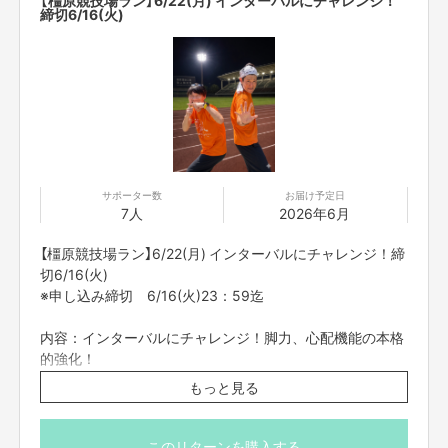
※多少の時間変更の場合もございます。
締切6/16(火)
【ご支援にあたってのご注意事項】
■応募のご注意
【ご支援にあたってのご注意事項】
・タイトルに日付が入っているものは、
その日その時間での開催となりま
■応募のご注意
す。同じ企画でも、
日時が違いますので注意してご支援ください。
・雨天中止の場合がございます。開催当日12:00に判断
・一度ご支援いただいたものは、キャンセルができません。
必ず予定が合う
し、ご支援者の皆さまに個別にてご連絡をさせて頂きま
もののみご支援ください。
・迷惑メールの対策などでドメイン指定を行っている場合、
メールが受信で
す。
きない場合がございます。「@
yoshimoto
.co.jp
」を受信設定してください。
・中止の場合、開催日を変更してお知らせ致します。変更
ご理解、ご協力をお願い申し上げます。
した開催日に参加できない方は、ランナーのサイン色紙を
サポーター数
お届け予定日
送付させて頂きます。
■ご応募に関しての利用規約
7人
2026年6月
・タイトルに日付が入っているものは、その日その時間で
・応募者は、自ら及び自らが代表となって応募した参加者全てが、
反社会的
の開催となります。同じ企画でも、日時が違いますので注
勢力（暴力団、暴力団員、暴力団準構成員、
暴力団関係企業、総会屋等、社
【橿原競技場ラン】6/22(月) インターバルにチャレンジ！締
会運動等標ぼうゴロ、
特殊知能暴力集団及びこれらに準ずる団体、
並びにこ
意してご支援ください。
切6/16(火)
れらの構成員等を指します。以下、同様とします。）
に該当せず、また、
こ
・一度ご支援いただいたものは、キャンセルができませ
※申し込み締切 6/16(火)23：59迄
れら反社会的勢力との間で社会的に非難されるべき関係を有して
いないこと
ん。必ず予定が合うもののみご支援ください。
を保証します。
・迷惑メールの対策などでドメイン指定を行っている場
・
プロジェクト実施前及び実施中に上記に反する事態が発生した場合
、いつ
内容：インターバルにチャレンジ！脚力、心配機能の本格
合、メールが受信できない場合がございます。
でもプロジェクトの実行を中止することができ、
プランナーは一切の責任を
的強化！
「@yoshimoto.co.jp」を受信設定してください。
負担しません。
・二次利用の目的や、有料イベントやPR目的での配信イベント・
番組など
もっと見る
・体温37.5℃以上のお客様は、ご入場をお断りいたしま
集合場所・橿原陸上競技場正面入口
は基本的に全てNGとします。
す。
（橿原神宮前駅から徒歩約10分）
・参加する権利の転売や譲渡は禁止とさせていただきます。
ご支援いただい
たご本人のみが参加できます。
https://www.pref.nara.jp/20164.htm
このリターンを購入する