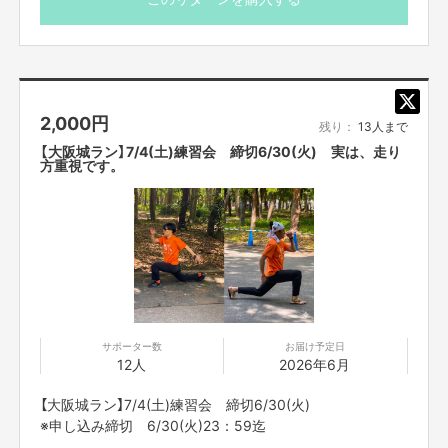
ロッカー、シャワー無料、駐車場あり
走る場所：橿原陸上競技場内
【販売責任者】
※開催日時
吉本興業株式会社
集合時間 19:00
2,000
円
開始時間 19:10
残り：
13人まで
【所在地】
終了時間 20:30
大阪市中央区難波千日前11-6
【大阪城ラン】7/4(土)練習会 締切6/30(火) 実は、走り
※多少の時間変更の場合もございます。
方重視です。
【ご支援にあたってのご注意事項】
【お問合せ先】
お問い合わせは下記のURLのメッセージからご連絡ください。
■応募のご注意
https://cf.fany.lol/users/message/view/143496
・雨天中止の場合がございます。開催当日12:00に判断
し、ご支援者の皆さまに個別にてご連絡をさせて頂きま
す。
・中止の場合、開催日を変更してお知らせ致します。変更
【返品期限】
した開催日に参加できない方は、ランナーのサイン色紙を
不良品、発送品間違いの場合は無料で交換させていただきます。到着日から
サポーター数
お届け予定日
7日以内に上記問い合わせ先へご連絡ください。それ以上経過しますと返品
送付させて頂きます。
12人
2026年6月
をお受け出来ない場合がございます。※サポーターのご都合によるキャンセ
・タイトルに日付が入っているものは、その日その時間で
ル・返品・交換はお受けできません。
の開催となります。同じ企画でも、日時が違いますので注
【大阪城ラン】7/4(土)練習会 締切6/30(火)
意してご支援ください。
※申し込み締切 6/30(火)23：59迄
・一度ご支援いただいたものは、キャンセルができませ
【返品送料】