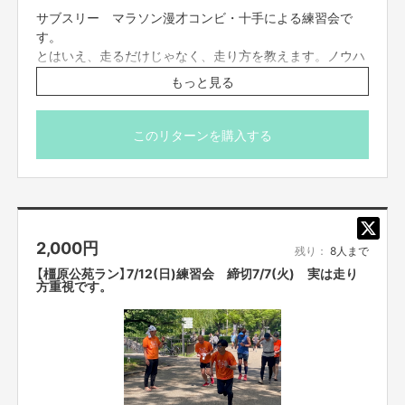
ん。必ず予定が合うもののみご支援ください。
不良品、発送商品間違いの場合、着払いにて対応いたします。
サブスリー マラソン漫才コンビ・十手による練習会で
・迷惑メールの対策などでドメイン指定を行っている場
す。
合、メールが受信できない場合がございます。
とはいえ、走るだけじゃなく、走り方を教えます。ノウハ
「@yoshimoto.co.jp」を受信設定してください。
ウあります。
もっと見る
・体温37.5℃以上のお客様は、ご入場をお断りいたしま
す。
数々の練習会に参加してきた十手。十田は本イキ陸上経
験、エナジーはサンダルでの野獣スタイル。タイプの違う
このリターンを購入する
二人の考え方をオリジナルに取り込んでみてください。
集合場所：ランニングベース大阪城
〒540-0002 大阪府大阪市中央区大阪城３−１
https://runningbase.jp/
2,000
円
残り：
8人まで
走る場所：大阪城公園内
【橿原公苑ラン】7/12(日)練習会 締切7/7(火) 実は走り
https://www.osakacastlepark.jp/?lang=ja
方重視です。
参加者の方に合わせて練習メニューを組むので、初心者、
上級者問いません。
※イベント時間
集合・開始時間 9:00
終了時間 10:30