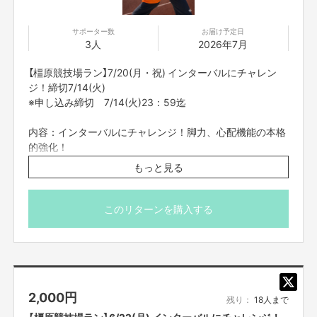
集合・開始時間 9:00
終了時間 10:30
サポーター数
お届け予定日
※多少の時間変更の場合もございます。
3人
2026年7月
【ご支援にあたってのご注意事項】
【橿原競技場ラン】7/20(月・祝) インターバルにチャレン
■応募のご注意
ジ！締切7/14(火)
・雨天中止の場合がございます。前日18:00までに判断
※申し込み締切 7/14(火)23：59迄
し、ご支援者の皆さまに個別にてご連絡をさせて頂きま
す。
内容：インターバルにチャレンジ！脚力、心配機能の本格
・中止の場合、同金額以下の別のリターンのご対応をいた
資金の使い方
的強化！
します。
今回ご支援頂いた資金は、
もっと見る
・タイトルに日付が入っているものは、その日その時間で
「第３回十手・下市町リレーマラソン２０２７に関わる運営費用」と「リタ
集合場所・橿原陸上競技場正面入口
ーンの製作費」
に充てさせて頂きます。
の開催となります。同じ企画でも、日時が違いますので注
（橿原神宮前駅から徒歩約10分）
意してご支援ください。
https://www.pref.nara.jp/20164.htm
大会概要
このリターンを購入する
・一度ご支援いただいたものは、キャンセルができませ
ロッカー、シャワー無料、駐車場あり
タイトル ：第３回十手・下市町リレーマラソン２０２７
ん。必ず予定が合うもののみご支援ください。
日時 ：2027年３月中予定
走る場所：橿原陸上競技場内
・迷惑メールの対策などでドメイン指定を行っている場
会場 ：下市中央公園（吉野郡下市町大字下市2227）
合、メールが受信できない場合がございます。
主催 ：下市町・下市町観光協会・下市町賑わい創出協議会
※開催日時
「@yoshimoto.co.jp」を受信設定してください。
集合時間 19:00
おわりに
・体温 37.5℃以上のお客様は、ご入場をお断りいたしま
2,000
円
開始時間 19:10
みなさんとこの大会を通じて、
素敵な思い出を作りたいと思っています！
残り：
18人まで
す。
終了時間 20:30
各段にバージョンアップした大会とし、そして、伝説へ、、、
ご理解、ご協力をお願い申し上げます。
【橿原競技場ラン】6/22(月) インターバルにチャレンジ！