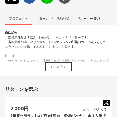
プロジェクト
リターン
活動記録
サポーター (60)
自己紹介
奈良県住みます芸人「十手」の十田卓とエナジー西手です。
吉本興業の唯一のサブスリー(フルマラソン2時間台)コンビ芸人として、
マラソンの力を借りて地域おこしをしております。
【十田】
僕が今でも住んでいる、地元「下市町」の活性化のために、大会の総合プ
ロデュースをしスポーツの力で下市町を盛り上げたいと思っております！
もっと見る
僕は学生時代から陸上経験がありましたが、相方の西手君はリレーマラソ
ンをきっかけにマラソンに熱中しだしました。
この大会は、子どもから大人まで楽しんでいただけるようなマラソンフェ
ス！です。全国規模のタレントさんがなくても、盛り上げることができるん
リターンを選ぶ
だという第３回目が伝説の大会となるべく、ぜひ皆様のお力をお貸しくださ
い。
【エナジー西手】
2,000
円
エナジー！！
残り：
22人まで
昨年、僕たちがずっと開催したかった、この大会はマラソン競技の大会で
【橿原公苑ラン】6/7(日)練習会 締切6/2(火) 走り方重視
はなく、マラソンフェスです。