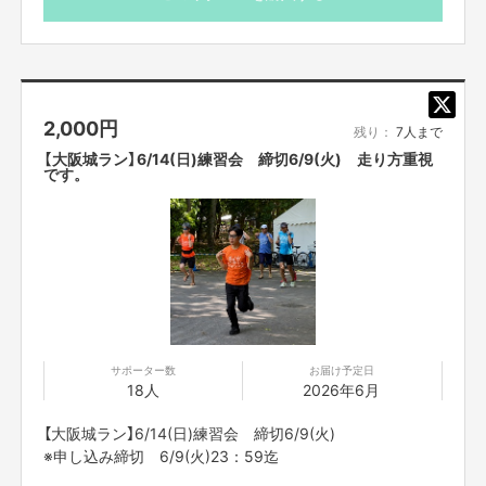
今まで作り上げたがった2025年3月にマラソン大会を下市町にて開催するこ
二人の考え方をオリジナルに取り込んでみてください。
とができましたが、２０２６年の第２回目では、機械計測の導入しました
が、想定以上の費用が掛かり、５０万円以上の費用が掛かりました。本格的
集合場所：ジョギング＆サイクリングステーション
な大会となるためにも参加者が増えるため、そして、経費の一部としてクラ
〒634-0065 奈良県橿原市畝傍町53番地
ウドファンディングを立ち上げました。
僕たちはとにかく楽しませます。一緒に下市町を走って楽しみましょ
https://www.pref.nara.jp/20163.htm
う！！
2,000
円
残り：
7人まで
走る場所：橿原公苑内
【大阪城ラン】6/14(日)練習会 締切6/9(火) 走り方重視
前回大会の様子です。
https://www.pref.nara.jp/10392.htm
です。
104チーム方とファミリーマラソンの参加者21組に併せて、800名以上の
参加者の方に合わせて練習メニューを組むので、初心者、
皆様にお越しいただきました。
上級者問いません。
今回は1,000名を超えるため、実施いたします。
※イベント時間
集合・開始時間 9:00
終了時間 10:30
※多少の時間変更の場合もございます。
サポーター数
お届け予定日
【ご支援にあたってのご注意事項】
18人
2026年6月
■応募のご注意
・雨天中止の場合がございます。前日18:00までに判断
【大阪城ラン】6/14(日)練習会 締切6/9(火)
し、ご支援者の皆さまに個別にてご連絡をさせて頂きま
※申し込み締切 6/9(火)23：59迄
す。