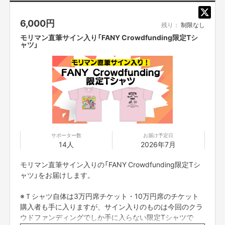
※一度送信した内容は変更できませんので、あらかじめご
了承ください。
6,000
円
※ニックネームは1つのみです。
▽開催概要
残り：
制限なし
「
モリマンフェスファイナル
」
※本名、企業名・団体名、メッセージが含まれている、も
モリマン直筆サイン入り「FANY Crowdfunding限定Tシ
しくは未記載の場合、掲載は無しとさせていただきます。
ャツ」
【日時】
※ニックネームであっても、公序良俗に欠ける不適切な表
2026年6月13日（土） 開場 15:00 ／ 開演 16:00
現とプランナーが判断した場合、掲載は無しとさせていた
【会場】
だきます。
Zepp Sapporo（北海道札幌市中央区南9条西4丁目4）
※掲載位置・文字サイズ・掲出方法の指定はできません。
【料金】
1階スタンディング： 10,000円
※当社が規定する「ご支援にあたっての注意事項」（本文に
2階指定席： 30,000円（優先入場、指定席、限定Ｔシャツ）
記載）に違反していると確認された場合は、いかなる理由
2階VIP指定席： 100,000円（優先入場、
2F
センター最前列指定席、記念グ
においてもリターンは履行せず、返金させていただきま
ッズ（限定
T
シャツ含む）、
す。
オリジナルシャンパン、全出演者サイン入りＳＰポスター、モリマンとフ
サポーター数
お届け予定日
※ページ本文に記載された「ご支援にあたっての注意事項」
ェスパネル前記念撮影）
14人
2026年7月
「ご支援に関しての利用規約」をご確認いただき、ご支援い
【出演】
モリマン
ただいた場合は同意いただいたものとみなします。
モリマン直筆サイン入りの「FANY Crowdfunding限定Tシ
アーティスト：清水ミチコ、MAX、柳家睦&THE RATBONES、ELECTRIC
ャツ」をお届けします。
MACHINE GUN TITS、T字路s
芸人：タカアンドトシ、トム・ブラウン、まちゃまちゃ、スリムクラブ、す
ずらん、リングリンデ、秘蔵
※Ｔシャツ自体は3万円席チケット・10万円席のチケット
オープニングアクト：小西麻里菜バンド、フルーティー
購入者も手に入りますが、サイン入りのものは今回のクラ
ウドファンディングでしか手に入らない限定Tシャツで
【チケット販売】