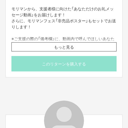
モリマンから、支援者様に向けた「あなただけのお礼メッ
セージ動画」をお届けします！
さらに、モリマンフェス「非売品ポスター」もセットでお送
りします！
※ご支援の際の「備考欄」に、動画内で呼んでほしいあなた
のニックネームを記載していただけますようお願いいたし
もっと見る
ます。
（本名、企業名・団体名、メッセージはお控えください）
去年大成功に収めたモリマンフェス！2回目にしてファイナルと言うボケを
※一度送信した内容は変更できませんので、あらかじめご
かましてみました。あまり笑ってもらえませんが、ファイナルこそ成功させ
このリターンを購入する
たい！そして盛り上げたい！
了承ください。
平成なら枕でもやりたいところですが、時代がうるさいのでクラファンでの
※ニックネームは1つのみです。
皆さまのご支援、ご協力よろしくお願いします！
※本名、企業名・団体名、メッセージが含まれている、も
しくは未記載の場合、動画内でニックネームをお呼びする
ことはできません。
種馬マン
コメント
※ニックネームであっても、公序良俗に欠ける不適切な表
現とプランナーが判断した場合、動画内でお呼びすること
はできません。
※動画内でお呼びするニックネーム以外の、メッセージ内
容・ポーズ・セリフ等の個別指定はできません。