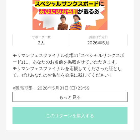
サポーター数
お届け予定日
2人
2026年5月
モリマンフェスファイナル会場の「スペシャルサンクスボ
昨年、大盛り上がりを見せた「モリマンフェス」が帰ってきます！
ード」に、あなたのお名前を掲載させていただきます。
たくさんの皆さまに応援していただき、大きな盛り上がりを見せたモリマン
モリマンフェスファイナルを応援してくださった証とし
フェス。
て、ぜひあなたのお名前を会場に残してください！
その熱気をもう一度、そして最後にもう一度、皆さまと一緒に作りたいとい
う思いから、
※販売期限：2026年5月31日（日）23:59
今回「モリマンフェスファイナル」の開催が決定しました。
もっと見る
これまでモリマンを応援してくださった皆さま、前回のフェスを楽しんでく
※お名前を掲載したサンクスボードのお写真（または画像デ
ださった皆さま、
ータ）を、後日支援者の皆さまへ送付いたします。
そして今回初めて知ってくださる皆さまにも、モリマンの集大成となる一日
※ご支援の際の「備考欄」に、掲載を希望されるあなたのニ
このリターンを購入する
を一緒に盛り上げていただきたいと思っています。
ックネームを記載していただけますようお願いいたしま
ぜひクラウドファンディングを通じて、このファイナルに参加していただけ
す。
たらうれしいです。
モリマン最後のお祭り、お楽しみに！
（本名、企業名・団体名、メッセージはお控えください）