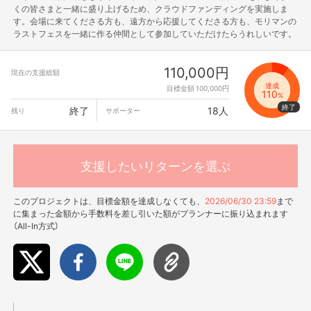
くの皆さまと一緒に盛り上げるため、クラウドファンディングを実施しま
す。会場に来てくださる方も、遠方から応援してくださる方も、モリマンの
ラストフェスを一緒に作る仲間として参加していただけたらうれしいです。
110,000円
現在の支援総額
達成
目標金額 100,000円
110
%
終了
18人
残り
サポーター
支援したいリターンを選ぶ
このプロジェクトは、目標金額を達成しなくても、
2026/06/30 23:59
まで
に集まった金額から手数料を差し引いた額がプランナーに振り込まれます
（All-In方式）