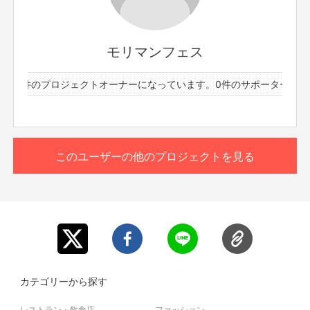
※動画の送付方法は、プロジェクト終了後、FANY
Crowdfundingのメッセージ機能等でご案内いたします。
※ポスターにサインは入りません。
モリマンフェス
※非売品ポスターのデザイン・仕様は変更になる場合がご
ざいます。
ーと2件のプロジェクトオーナーになっています。
0件のサポーターと2
※送料込みです。
※イベント当日のお渡しはございません。
※配送先情報に不備がある場合、お届けできない可能性が
ございます。必ずご支援時に正しい情報をご入力くださ
い。
このユーザーの他のプロジェクトを見る
※当社が規定する「ご支援にあたっての注意事項」（本文に
記載）に違反していると確認された場合は、いかなる理由
においてもリターンは履行せず、返金させていただきま
す。
※ページ本文に記載された「ご支援にあたっての注意事項」
「ご支援に関しての利用規約」をご確認いただき、ご支援い
30周年
ただいた場合は同意いただいたものとみなします。
モリマンフェスで盛大に祝ってくれて
ありがとうございます
カテゴリーから探す
今年は31周年
レストラン・飲食店
ファッション
ワタシは