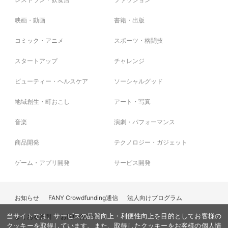
あと4年で還暦です
元気なうちに
映画・動画
書籍・出版
改めて、祝って‼️
今年もすごいゲストです
コミック・アニメ
スポーツ・格闘技
一緒に楽しんでいただたら
ウレシイ
スタートアップ
チャレンジ
クラファンよろしくお願いします
ビューティー・ヘルスケア
ソーシャルグッド
このプロジェクトでやりたいこと・やろうと思った理由
プランナーご自身がやりたいことを深堀して、内容とゴールを明確に表現し
地域創生・町おこし
アート・写真
てください。
音楽
演劇・パフォーマンス
また、プロジェクトをやりたい理由や動機を具体的に説明しましょう。
ご自身の現状から目的達成までを物語性をもって言葉にされるのがベストで
商品開発
テクノロジー・ガジェット
す。
ゲーム・アプリ開発
サービス開発
資金の使い方
お知らせ
FANY Crowdfunding通信
法人向けプログラム
今回皆様から頂いたご支援は、
モリマンフェスの制作費、モリマンの32周年以降の活動費に使わせていた
当サイトでは、サービスの品質向上・利便性向上を目的としてお客様の
よくある質問
お問い合わせ
だき、
クッキーを取得しています。また、取得したクッキーをお客様の個人情