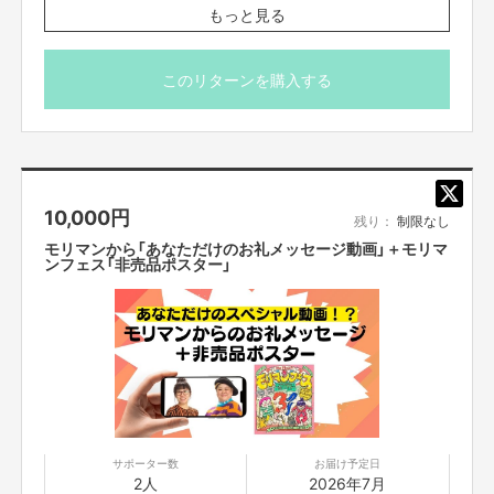
す！
FANYチケット
もっと見る
※送料込みです。
【注意事項】
※ワンドリンクオーダー制となります。会場にて別途600円をお支払いくだ
※イベント当日のお渡しはございません。
このリターンを購入する
さい。
※Tシャツのデザイン・仕様は変更になる場合がございま
※車椅子でご来場のお客様は、チケット購入前に札幌よしもと（011-219-
す。
1122）までご連絡ください。
※サインの位置や内容はご指定いただけません。
※配送先情報に不備がある場合、お届けできない可能性が
ございます。必ずご支援時に正しい情報をご入力くださ
ホルスタイン・モリ夫
コメント
10,000
円
い。
残り：
制限なし
※ページ本文に記載された「ご支援にあたっての注意事項」
モリマンから「あなただけのお礼メッセージ動画」＋モリマ
「ご支援に関しての利用規約」をご確認いただき、ご支援い
ンフェス「非売品ポスター」
ただいた場合は同意いただいたものとみなします。
サポーター数
お届け予定日
2人
2026年7月