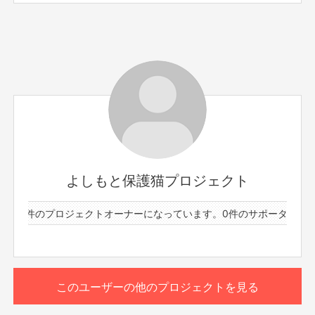
2020年9月に高円寺にオープン。その後、阿佐ヶ谷に店舗を移し活動してい
Crowdfundingに登録しているユーザーネームでご予約く
ます。
ださい。
ご来店の際に本リターン購入時のメールを受付で確認いた
＜VEGAさん＞
します。
【参加上の諸注意】
※猫カフェ内は靴下の着用が必須です。お忘れの場合は店
頭にてお求めいただけます。
※香水は猫ちゃんがアレルギー反応を起こしてしまう恐れ
があるためご遠慮ください。
※本イベント中は貸切運営となりますので、購入者様以外
のお客様は入場できません。
よしもと保護猫プロジェクト
※イベント最後に全体で写真撮影を行います。SNS等で使
用させていただく場合がございますのでご了承ください。
ーと9件のプロジェクトオーナーになっています。
0件のサポーターと9
※イベント中の芸人の様子を撮影・SNSへの投稿はご遠慮
ください。SNSの投稿を見つけた場合、今後のご参加をお
断りする場合がございます。
※終了後は速やかに退店いただきます。終了後の参加芸人
との交流はお控えください。
このユーザーの他のプロジェクトを見る
※芸人へのプレゼント、差し入れは承れませんのでご了承
ください。