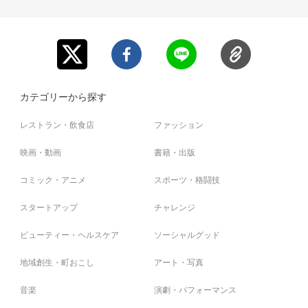
※当日アンケートにご協力ください。
※その他、必ず会場のルールに従って、お楽しみくださ
い。
※イベントの一部が拝啓ねこ様のオンライン上で公開され
【活動】
る場合がございます。ご了承ください。
月2匹ほどの猫に里親が見つかり、年に40匹ほど譲渡しています。
FANYコミュ（オンラインサロン）で会員様にご参加いただき、保護猫活動の
費用として活用しています。
カテゴリーから探す
◆里親募集型保護猫カフェ「拝啓ねこ様」詳細は
コチラ
レストラン・飲食店
ファッション
◆2022年、FANYコミュにて
オンラインサロン
を開設！
◆2023年、FANYクラウドファンディングにて店舗を阿佐ヶ谷に移転。
映画・動画
書籍・出版
支援金額：2,126,000円 （詳細は
コチラ
）
コミック・アニメ
スポーツ・格闘技
【詳細】🐱7
/21（火）青木マッチョとよしもと保護猫交流会🐱
スタートアップ
チャレンジ
ビューティー・ヘルスケア
ソーシャルグッド
地域創生・町おこし
アート・写真
音楽
演劇・パフォーマンス