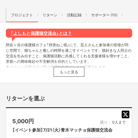
プロジェクト
リターン
活動記録
サポーター (10)
「よしもと保護猫交流会」とは？
阿佐ヶ谷の保護猫カフェ「拝啓ねこ様」にて、芸人さんと参加者の皆様が同
じ空間で、猫ちゃんと癒しの時間を過ごすイベントです。猫好きな人同士の
交流を生み出すこと、保護猫活動に共感してくれる支援者様を増やすこと、
里親への興味喚起や不安解消を目的としています。
本イベントの売上の一部は保護猫支援のために活用されます。
もっと見る
＜過去イベントの様子＞
リターンを選ぶ
5,000
円
残り：
0人まで
【イベント参加】7/21（火）青木マッチョ保護猫交流会