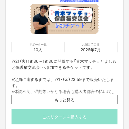
サポーター数
お届け予定日
10人
2026年7月
7/21（火）18:30～19:30に開催する「青木マッチョとよしも
と保護猫交流会」へ参加できるチケットです。
※定員に達するまでは、7/17（金）23:59まで販売いたしま
す。
※体調不良、遅刻等いかなる場合も購入者都合の払い戻し
はいたしません。
もっと見る
※急な出演者変更に伴う払い戻しもいたしません。ご了承
ください。
【拝啓ねこ様とは】
※イベントに参加されなかった場合は、7/21〜8/20（開催
このリターンを購入する
NSC東京11期生のVEGAさんが夫婦で経営する保護猫カフェです。
日〜1ヶ月間）の間で1回だけ拝啓ねこ様1時間無料になる権
動物愛護団体NPO法人リトルキャッツさんからお預かりする保護猫と里親
希望者をマッチングできる場として、
利と返させていただきます。拝啓ねこ様にFANY