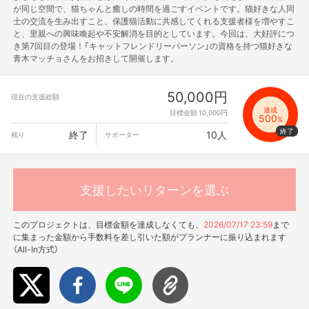
が同じ空間で、猫ちゃんと癒しの時間を過ごすイベントです。猫好きな人同
士の交流を生み出すこと、保護猫活動に共感してくれる支援者様を増やすこ
と、里親への興味喚起や不安解消を目的としています。今回は、大好評につ
き第7回目の登場！「キャットフレンドリーパーソン」の資格を持つ猫好きな
青木マッチョさんをお招きして開催します。
50,000円
現在の支援総額
達成
目標金額 10,000円
500
%
終了
10人
残り
サポーター
支援したいリターンを選ぶ
このプロジェクトは、目標金額を達成しなくても、
2026/07/17 23:59
まで
に集まった金額から手数料を差し引いた額がプランナーに振り込まれます
（All-In方式）