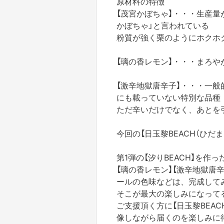
原材料の特徴
【茂宮かぼちゃ】・・・生産
かぼちゃ」と言われている
粉質が強く栗のようにホクホ
【璃の香レモン】・・・まろや
【激辛地獄唐辛子】・・・一
にも載っていない特別な品種
ただ辛いだけでなく、あとを
今回の【日玉黎BEACH（ひだ
第1弾の【汐りBEACH】を作
【璃の香レモン】【激辛地獄唐
ールの色味などは、完成して
そこが最大の楽しみになって
ご支援頂く方に【日玉黎BEA
像しながら届くのを楽しみに