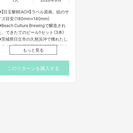
●【日玉黎BEACH】ラベル原画、絵のサ
イズ目安（180mm×140mm）
Beach Culture Brewingで醸造され
た、できたてのビール1セット（3本）
●茨城県日立市の久慈浜沖で獲れたし
らすと、岡山県玉野市産の国産乾燥キ
もっと見る
クラゲを和えた【ナ酒しらす】4パック
セット（1パック60g）
● 【日玉黎BEACH】ラベルステッカー1
このリターンを購入する
枚
●期間限定公開の動画
※ラベル原画、ビールは送料込みとな
ります
※【ナ酒しらす】は冷凍での発送となり
ます
※【ナ酒しらす】は送料着払いとなりま
す