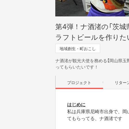
第4弾！ナ酒渚の「茨
ラフトビールを作りた
地域創生・町おこし
ナ酒渚が観光大使を務める【岡山県玉
ってもらいたいです！
プロジェクト
リター
はじめに
私は兵庫県尼崎市出身で、岡
てもらってる、ナ酒渚です