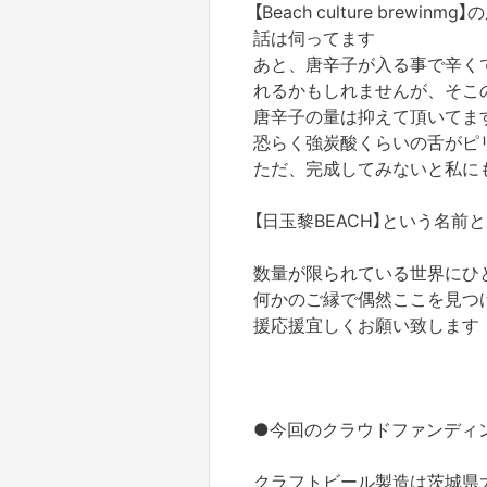
【Beach culture bre
話は伺ってます
あと、唐辛子が入る事で辛く
れるかもしれませんが、そこ
唐辛子の量は抑えて頂いてま
恐らく強炭酸くらいの舌がピ
ただ、完成してみないと私に
【日玉黎BEACH】という名
数量が限られている世界にひ
何かのご縁で偶然ここを見つ
援応援宜しくお願い致します
●今回のクラウドファンディ
クラフトビール製造は茨城県大洗町にあ