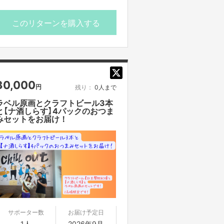
枚
●期間限定公開の動画
このリターンを購入する
※ビールは送料込みとなります
※【ナ酒しらす】は冷凍での発送となり
ます
※【ナ酒しらす】は送料着払いとなりま
30,000
円
残り：
0人まで
す
※リターンの配送範囲は国内限定とさ
ラベル原画とクラフトビール3本
と【ナ酒しらす】4パックのおつま
せていただきます
みセットをお届け！
※動画は外部転送不可となります
サポーター数
お届け予定日
1人
2026年9月