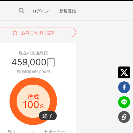
ログイン
新規登録
お気に入りに追加
現在の支援総額
459,000円
目標金額 459,000円
達成
100
%
残り
サポーター