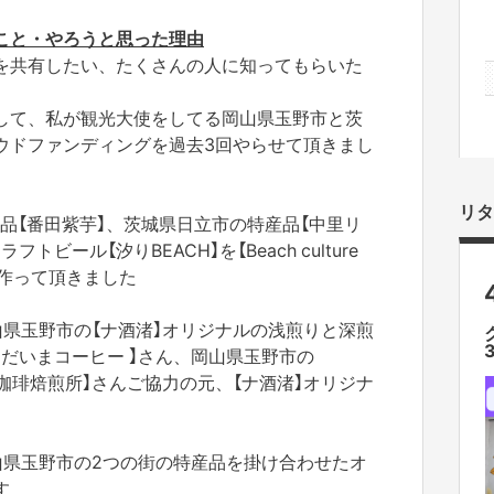
こと・やろうと思った理由
を共有したい、たくさんの人に知ってもらいた
して、私が観光大使をしてる岡山県玉野市と茨
ウドファンディングを過去3回やらせて頂きまし
リタ
品【番田紫芋】、茨城県日立市の特産品【中里リ
ビール【汐りBEACH】を【Beach culture
元、作って頂きました
山県玉野市の【ナ酒渚】オリジナルの浅煎りと深煎
だいまコーヒー 】さん、岡山県玉野市の
 みなと珈琲焙煎所】さんご協力の元、【ナ酒渚】オリジナ
山県玉野市の2つの街の特産品を掛け合わせたオ
す