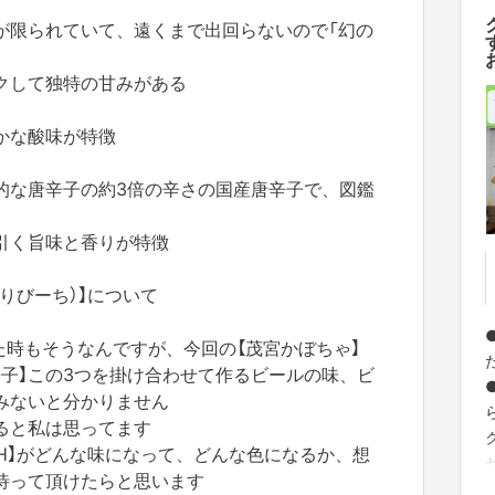
量が限られていて、遠くまで出回らないので「幻の
クして独特の甘みがある
かな酸味が特徴
般的な唐辛子の約3倍の辛さの国産唐辛子で、図鑑
引く旨味と香りが特徴
まりびーち）】について
●
った時もそうなんですが、今回の【茂宮かぼちゃ】
辛子】この3つを掛け合わせて作るビールの味、ビ
みないと分かりません
ると私は思ってます
CH】がどんな味になって、どんな色になるか、想
待って頂けたらと思います