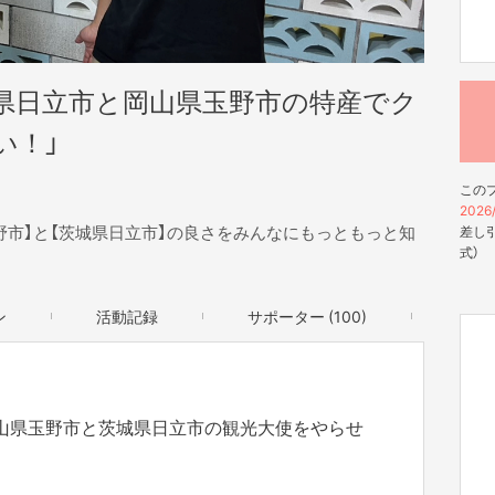
城県日立市と岡山県玉野市の特産でク
い！」
この
2026/
野市】と【茨城県日立市】の良さをみんなにもっともっと知
差し引
式）
ン
活動記録
サポーター (100)
山県玉野市と茨城県日立市の観光大使をやらせ