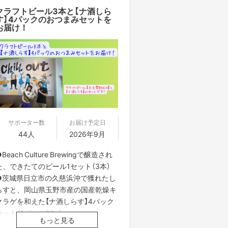
クラフトビール3本と【ナ酒しら
す】4パックのおつまみセットを
お届け！
サポーター数
お届け予定日
44人
2026年9月
Beach Culture Brewingで醸造され
た、できたてのビール1セット（3本）
●茨城県日立市の久慈浜沖で獲れたし
らすと、岡山県玉野市産の国産乾燥キ
クラゲを和えた【ナ酒しらす】4パック
セット（1パック60g）
もっと見る
●【日玉黎BEACH】ラベルステッカー1