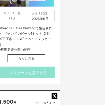
サポーター数
お届け予定日
55人
2026年9月
Beach Culture Brewingで醸造され
た、できたてのビール1セット（3本）
●【日玉黎BEACH】ラベルステッカー1
枚
●期間限定公開の動画
もっと見る
※リターンの配送範囲は国内限定とさ
せていただきます
※ビールは送料込みとなります
このリターンを購入する
※動画は外部転送不可となります
4,500
円
残り：
0人まで