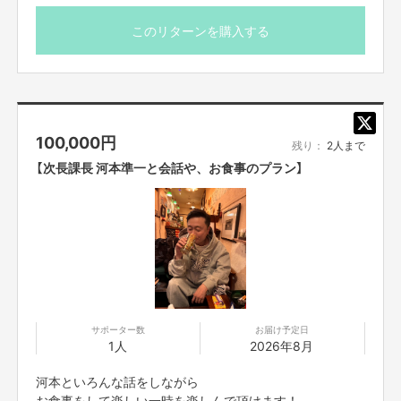
1回の支援で 30キロの準米が1袋一緒に送れます！(送料や
梱包含み)
このリターンを購入する
【河本からお礼動画が届きます！】
【ご支援にあたってのご注意事項】
お礼に、河本からのお礼のメッセージ動画を送らせて頂い
※支援者さまとのやり取りは、クラウドファンディングの
ております！
メッセージ機能で行わせて頂きます。
■お送りした動画の、転売、他者(使用目的以外の)への転
送、SNS等に詳細な動画内容を投稿することは禁止です。
生産者さんと児童養護施設支援！お米を送ろう！
100,000
円
残り：
2人まで
■購入する権利の転売や譲渡は禁止とさせていただきます。
毎月の
■購入者は、個人的かつ非商用の目的に限り、動画を無期限で利用すること
■お送りしたお写真と音声の、転売、他者(使用目的以外
【次長課長 河本準一と会話や、お食事のプラン】
ができます。
の)への転送、SNS等に詳細な朗読内容を投稿することは
準米の児童養護施設への寄贈...。
※営利目的、宣伝広告などの販売促進目的での利用や、譲渡、賃貸又は頒
禁止です。
布、インターネット等を通じた不特定多数の第三者へ配布・配信・販売等、
■購入する権利の転売や譲渡は禁止とさせていただきま
上記以外の利用は認められません。
あたたかいご支援の気持ちや
す。
寄贈に賛同をしてくれようと質問をしてくれる方々。
■購入者は、個人的かつ非商用の目的に限り、動画を無期
■二次利用の目的や、有料イベントやPR目的での配信イベント・番組など
感動する程、凄い反響がありました！
への使用は基本NGとします。
限で利用することができます。
※営利目的、宣伝広告などの販売促進目的での利用や、譲
こだわりの
■購入いただいた動画の著作権はタレント本人又は当社に帰属します。購入
渡、賃貸又は頒布、インターネット等を通じた不特定多数
により、購入者に動画の著作権等の権利が譲渡されるものではございませ
お米でみんなを笑顔にしたい
サポーター数
お届け予定日
の第三者へ配布・配信・販売等、上記以外の利用は認めら
ん。
1人
2026年8月
「児童養護施設にお米を配るプロジェクト」
れません。
■購入者が入力した全ての情報について、これらを蓄積し本サービスの円滑
準米たくさん食べて、笑顔に。
■二次利用の目的や、有料イベントやPR目的での配信イベ
な運営を目的として利用できるものとします。購入者はリターンの購入をも
河本といろんな話をしながら
って、同意するものとします。また取得する個人情報については「プライバ
ント・番組などへの使用は基本NGとします。
お食事をして楽しい一時を楽しんで頂けます！