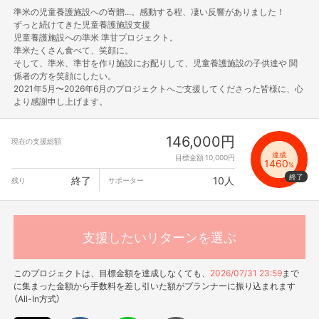
準米の児童養護施設への寄贈...。感動する程、凄い反響がありました！
ずっと続けてきた児童養護施設支援
児童養護施設への準米 準甘プロジェクト。
準米たくさん食べて、笑顔に。
そして、準米、準甘を作り施設にお配りして、児童養護施設の子供達や 関
係者の方を笑顔にしたい。
2021年5月〜2026年6月のプロジェクトへご支援してくださった皆様に、心
より感謝申し上げます。
146,000円
現在の支援総額
達成
目標金額 10,000円
1460
%
終了
10人
残り
サポーター
支援したいリターンを選ぶ
このプロジェクトは、目標金額を達成しなくても、
2026/07/31 23:59
まで
に集まった金額から手数料を差し引いた額がプランナーに振り込まれます
（All-In方式）