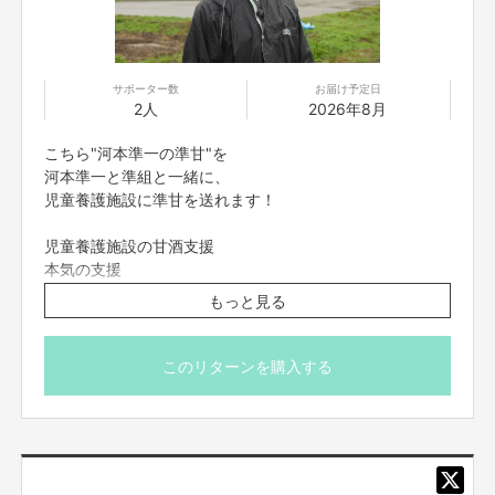
の第三者へ配布・二次印刷・販売等、上記以外の利用は認
「児童養護施設にお米を配るプロジェクト」
められません。
準米たくさん食べて、笑顔に。
■二次利用の目的や、有料イベントやPR目的での配信イベ
ント・番組などへの使用は基本NGとします。
1回ではなく、続けていくこと。
サポーター数
お届け予定日
■購入いただいた写真の著作権はタレント本人又は当社に
継続が大事。
2人
2026年8月
帰属します。購入により、購入者にデジタルフォトデータ
の著作権等の権利が譲渡されるものではございません。
こちら"河本準一の準甘"を
人を笑わせる、笑いある現場のお米を思い出して。
■毎月楽しめる“あなた“に送るデジタルデータ
河本準一と準組と一緒に、
子供達も、若けぇのも、
児童養護施設に準甘を送れます！
食育含め、デッカく、笑いある人生になって貰えたら、嬉しいです。
児童養護施設の甘酒支援
吉本のクラウドファンディングの中では
本気の支援
こういうジャンルは珍しいものかも知れません。
けど、リターンはお笑い芸人らしく
もっと見る
みんなが楽しめる芸人らしい作品を
2023年6月30日より、
お届け出来たらと思います！
準組と次長課長 河本準一は、
よろしくお願い致します！
児童養護施設へ、準甘も届け始めました！！
このリターンを購入する
現在、9施設へ
資金の使い方
900mlの準甘を
■準甘、準米について■
施設へ108本
(在庫状況に応じて適切な容量と本数のものを)
"準甘"、"準米"を作る制作費、郵送費等に使用させていただきます。