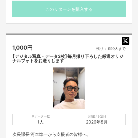
メッセージ機能で行わせて頂きます。
河本準一と準組と一緒に、
児童養護施設に準甘を送れます！
このリターンを購入する
児童養護施設の甘酒支援
本気の支援
■お送りした動画の、転売、他者(使用目的以外の)への転
送、SNS等に詳細な動画内容を投稿することは禁止です。
2023年6月30日より、
■購入する権利の転売や譲渡は禁止とさせていただきま
準組と次長課長 河本準一は、
1,000
円
す。
児童養護施設へ、準甘も届け始めました！！
残り：
999人まで
■購入者は、個人的かつ非商用の目的に限り、動画を無期
【デジタル写真・データ3枚】毎月撮り下ろした厳選オリジ
現在、9施設へ
限で利用することができます。
ナルフォトをお送りします
900ミリの準甘を
※営利目的、宣伝広告などの販売促進目的での利用や、譲
施設へ108本
渡、賃貸又は頒布、インターネット等を通じた不特定多数
(在庫状況に応じて適切な容量と本数のものを)
の第三者へ配布・配信・販売等、上記以外の利用は認めら
毎月、月末に施設へ送付を続けていきます
れません。
■二次利用の目的や、有料イベントやPR目的での配信イベ
毎月送るので、
そこに一緒に送りたい！
ント・番組などへの使用は基本NGとします。
施設への支援にご参加希望の方は、
■購入いただいた動画の著作権はタレント本人又は当社に
是非、是非
帰属します。購入により、購入者に動画の著作権等の権利
ご応募下さい！
サポーター数
お届け予定日
が譲渡されるものではございません。
1人
2026年8月
■“あなた“だけへのメッセージ動画
準組の準甘発送と共に子供達へ
準甘を一緒に送らせていただきます！
次長課長 河本準一から支援者の皆様へ、