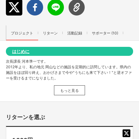
プロジェクト
リターン
活動記録
サポーター (10)
はじめに
次長課長 河本準一です。
2012年より、私の地元 岡山などの施設を定期的に訪問しています。県内の
施設をほぼ回り終え、おかげさまで今や"うちにも来て下さい！"と逆オファ
ーを受けるまでになりました。
幾度も訪問していると、児童養護施設の子供達や
もっと見る
施設に勤める関係者の方々の気持ちが伝わってきたり、
苦労が目に止まりました。
リターンを選ぶ
児童養護施設への
自分のこだわりのお米。準米の寄付も...
ずっとしていたことをお話しをする機会を頂いた際。