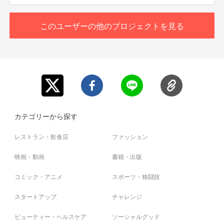
メッセージ機能で行わせて頂きます。
リターンはご支援月の翌月に実施予定ですが、
※当社が規定する【ご支援にあたっての注意事項】(本文記
スケジュールが合わない場合、双方合意のうえ日程を調
このユーザーの他のプロジェクトを見る
載)に違反していると確認された場合は、
整・延期させていただく場合がございます。
いかなる理由においてもリターンは履行せず、返金させて
ご購入者様が経営者の方も多いため、スケジュールにより
いただきます。
大幅にずれ込む場合もございます。
合意のもと実施が延期となる場合は、引き続き調整を続け
てもよいかの確認メッセージをお送りします。
大切なご連絡となりますので、必ずクラウドファンディン
グのメッセージ機能をご確認ください。
上記、十分ご理解ご了承の上
カテゴリーから探す
ご応募くださいますと、大変、幸いでございます。
レストラン・飲食店
ファッション
ご購入後、必要事項のご記入と規定の審査を経て、スケジ
映画・動画
書籍・出版
ュール調整へと進みます。
詳細をご案内いたしますので、こちらも必ずクラウドファ
コミック・アニメ
スポーツ・格闘技
ンディングのメッセージ機能をご確認ください。
スタートアップ
チャレンジ
［ご支援にあたっての注意事項］
■必ず全文ご一読くださいませ
ビューティー・ヘルスケア
ソーシャルグッド
■お越しいただく際の交通費や諸々費用は別途必要となり