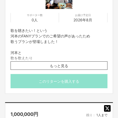
お問い合わせは下記のURLのメッセージからご連絡ください。
施になる場合もございます
寄贈達成の報告を、
https://cf.fany.lol/users/message/view/94468
プロジェクトの報告欄
ご購入者様が経営者の方も多いため、スケジュールにより
"活動記録の投稿"にも、記載させて頂きます。
サポーター数
お届け予定日
0人
2026年8月
大幅にずれ込む場合もございます。
【返品期限】
その際は合意の元、スケジュールが遅れてでも
準米で笑顔に！！
不良品、発送品間違いの場合は無料で交換させていただきます。到着日から
歌を聴きたい！という
ご購入者様的には
よろしくお願い致します！
7日以内に上記問い合わせ先へご連絡ください。それ以上経過しますと返品
河本のFANYプランでのご希望の声があったため
引き続きスケジュール探しを続けていいか、実施したいか
をお受け出来ない場合がございます。※サポーターのご都合によるキャンセ
歌うプランが登場しました！
などをご確認致しますので
■お送りした動画の、転売、他者(使用目的以外の)への転
ル・返品・交換はお受けできません。
必ずクラウドファンディングメッセージ機能をご確認くだ
送、SNS等に詳細な内容を投稿することは禁止です。
河本と
さいませ。
■購入いただいた動画の著作権はタレント本人又は当社に
歌を歌えたり
【返品送料】
帰属します。購入により、購入者に動画の著作権等の権利
不良品、発送商品間違いの場合、着払いにて対応いたします。
歌を聴ける、お食事とは別の、ご希望も多かったため
上記、十分ご理解ご了承の上
が譲渡されるものではございません。
もっと見る
歌のプランをおきました
ご応募くださいますと、大変、幸いでございます。
※施設への配分や施設の決定までお時間かかる場合がござ
貴重な歌を聴く機会、楽しい一時を楽しんで頂けます！
ご購入後FANYクラウドファンディングのメッセージ機能
このリターンを購入する
いますので、余裕を見て、一緒に見守り、ご支援いただけ
にて
ますと幸いでございます。
こちらも、男性の経営者の方にも人気のリターンです
当社規定のご記入頂きたい項目をお送り致しますので
※お申し込みするタイミングが重複する場合も、
他にも歌を聴きたい
ご記入後に、当社規定審査を済ませてからの
大切なプロジェクト資金として、ご支援の遂行・使用させ
歌が好きという方におすすめ
上記スケジュール合わせなど進めていくため
ていただきます。
クラウドファンディングメッセージ機能を必ずご覧くださ
1,000,000
円
歌を聴ける際や
いませ
残り：
1人まで