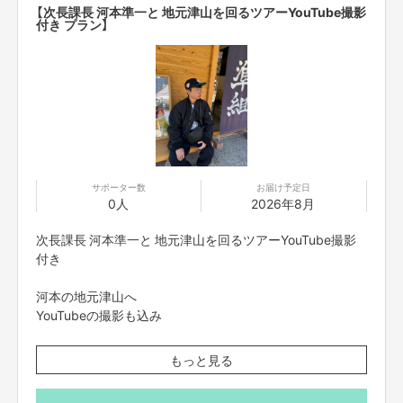
カラオケの際にかかる費用・お食事代は、ご購入者さま持
【次長課長 河本準一と 地元津山を回るツアーYouTube撮影
ちですので
【注意事項】
付き プラン】
ご了承の上、申し込み下さいますよう、よろしくお願い申
■場所は東京都内での、実施になります
し上げます。
■お越しいただく際の交通費は別途必要となります。
■支援者さまとのやり取りは、クラウドファンディングの
男性スタッフも、1名同行させて頂きますので、
メッセージ機能で行わせて頂きます。
スタッフの同行も
※当社が規定する【ご支援にあたっての注意事項】(本文記
ご了承くださると、大変、幸いでございます。
載)に違反していると確認された場合は、
いかなる理由においてもリターンは履行せず、返金させて
リターン実施日は、
いただきます。
サポーター数
お届け予定日
ご支援頂いたその月の月末で締め、
0人
2026年8月
次の月に履行しておりますが
双方忙しくスケジュールの都合がどうしても合わない場合
次長課長 河本準一と 地元津山を回るツアーYouTube撮影
は、
付き
双方合意のもと、その次の月やお相手様のスケジュール状
況などにおいてなど 双方の様々な状況の上ずれ込んでの実
河本の地元津山へ
施になる場合もございます
YouTubeの撮影も込み
ご購入者様が経営者の方も多いため、スケジュールにより
是非、仕事の話や、
もっと見る
大幅にずれ込む場合もございます。
誰もが知る津山や、知る人ぞ知る地元津山
その際は合意の元、スケジュールが遅れてでも
ディープな街歩きや、ローカルツアーを
ご購入者様的には