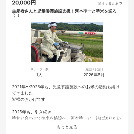
20,000
円
毎月、月末に施設へ送付を続けています
残り：
9人まで
生産者さんと児童養護施設支援！河本準一と準米を送ろ
毎月送るので、
う！
■児童養護施設への準甘・準米プロジェクトについて■
そこに一緒に送りたい！
児童養護施設への準甘、お米寄贈のご支援では、
施設への支援にご参加希望の方は、
準甘やお米プロジェクトに、
是非、是非
集まったご支援額に応じて配送料をひいて個数を決め、
ご応募下さい！
各児童施設の子供達へ届けるため、
発送の手続きに、順次入らせて頂きます。
準組の準甘発送と共に子供達へ
準甘を一緒に送らせていただきます！
実現までの道のり
サポーター数
お届け予定日
是非、ご参加下さい！！
1人
2026年8月
準米、準甘、共に
定期的にこちらのプロジェクトを実施し、集まったご支援額に応じた個数を
500mlの準甘を1ケース 6本
生産->発送の手続きを順次取らせて頂きます。
2021年〜2025年も、児童養護施設へのお米の活動も続け
もしくは、
てきました
900mlの準甘を 5本
皆様のおかげです
または、在庫に応じて対応可能なサイズの準甘を 準組と一
おわりに
緒に 送れます！
2026年も、引き続き
エンタテイメントは、不要不急かもしれません。
(在庫状況に応じて適切な価格のものを送らせていただき
準甘と合わせて準米を施設へ、河本準一と一緒に送りたい
ですが、できることはあるんです！
ます！)
方、
もっと見る
心の底から笑顔になれるその日まで、微力ながら私も自分ができることに取
是非ご参加くださいませ！
子供達に、河本と準甘を送ろう！
り組んで参ります。