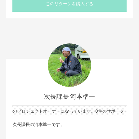
河本と一緒にお楽しみくださいませ！
このリターンを購入する
引き続きスケジュール探しを続けていいか、実施したいか
などをご確認致しますので
津山を知る 河本のガイドや
必ずクラウドファンディングメッセージ機能をご確認くだ
街歩きをしながら
さいませ。
ぜひ、河本の地元を 楽しんでみませんか？
上記、十分ご理解ご了承の上
ご購入の方が
ご応募くださいますと、大変、幸いでございます。
動画内に映る場合は映る方に撮影許可証を一筆許可と
回る段取り
ご購入後FANYクラウドファンディングのメッセージ機能
履行決定後、スケジュールも含め
にて
段取りをしてまいります。
当社規定のご記入頂きたい項目をお送り致しますので
ご記入後に、当社規定審査を済ませてからの
こちらのプランにて、
上記スケジュール合わせなど進めていくため
諸々、履行の際にかかる費用は、
クラウドファンディングメッセージ機能を必ずご覧くださ
ご購入者さま持ちですので
次長課長 河本準一
いませ
ご了承の上、申し込み下さいますよう、よろしくお願い申
し上げます。
【注意事項】
64件のプロジェクトオーナーになっています。
0件のサポーターと64
■場所は東京都内での、実施になります
男性スタッフも、1名同行させて頂きますので、
■お越しいただく際の交通費、カラオケ、諸々履行の際の
次長課長の河本準一です。
スタッフの同行も
費用は別途必要となります。
ご了承くださると、大変、幸いでございます。
■支援者さまとのやり取りは、クラウドファンディングの