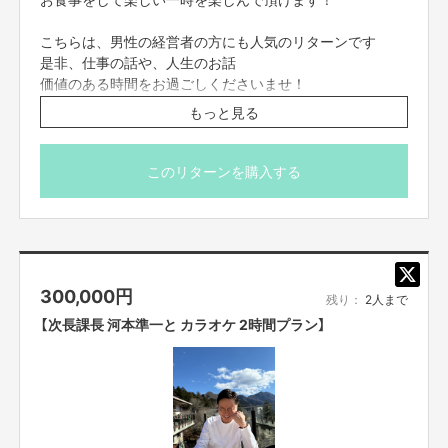
心の底から笑顔になれるその日まで、
シーポリシー」に従い適切に取り扱うものとします。
■購入いただいた動画の著作権はタレント本人又は当社に
私も自分ができることに取り組んで参ります。
帰属します。購入により、購入者にお写真と音声の著作権
こちらは、男性の経営者の方にも人気のリターンです
■購入者は、自ら及び自らが代表となって購入した商品を視聴する参加者全
等の権利が譲渡されるものではございません。
てが、反社会的勢力（暴力団、暴力団員、暴力団準構成員、暴力団関係企
是非、仕事の話や、人生のお話
■“あなた“のためのお礼動画
業、総会屋等、社会運動等標ぼうゴロ、特殊知能暴力集団及びこれらに準ず
価値のある時間をお過ごしくださいませ！
こちらのプロジェクトを実施し、
る団体、並びにこれらの構成員等を指します。以下、同様とします。）に該
集まったご支援額に応じて配送料をひいて個数を決め、
もっと見る
当せず、また、これら反社会的勢力との間で社会的に非難されるべき関係を
お食事の際にかかる費用・お食事代は、ご購入者さま持ち
各児童施設の子供達へ届けるため、
有していないことを保証します。
ですので
発送の手続きを順次取らせて頂きます。
■上記事項の調査のためにプランナーから確認のメッセージもしくはメール
ご了承の上、申し込み下さいますよう、よろしくお願い申
が届く場合がございます。予めご了承ください。
このリターンを購入する
■購入者および購入した商品を視聴する参加者が上記事項の定めを違反して
し上げます。
リターンは河本からのお礼の動画と
いると判断した場合、当社は事前通告なしに即時リターンの提供を終了する
ことができます。
男性スタッフも、1名同行させて頂きますので、
児童養護施設の子供たちと
スタッフの同行も
先生よりお礼の手紙が返ってきた際の共有
ご了承くださると、大変、幸いでございます。
（施設からの直筆のお手紙が来た際、お礼の文章をメール
【販売責任者】
300,000
円
なども頂いた際には、データでお送りさせて頂きます。）
残り：
2人まで
吉本興業株式会社
リターン実施日は、
【次長課長 河本準一と カラオケ 2時間プラン】
ご支援頂いたその月の月末で締め、
こちらは、児童養護施設へのお米、寄贈のご支援になりま
次の月に履行しておりますが
す。
【所在地】
双方忙しくスケジュールの都合がどうしても合わない場合
東京都新宿区新宿5-18-21
は、
報告として、今年も
双方合意のもと、その次の月やお相手様のスケジュール状
プロジェクト達成までの報告。
【お問合せ先】
況などにおいてなど 双方の様々な状況の上ずれ込んでの実