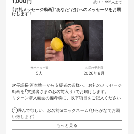
1,000
円
皆様から、
残り：
995人まで
とても素敵な声を頂いたこと。
【お礼メッセージ動画】“あなた“だけへのメッセージをお届
感謝しています。
けします！
ありがたい...。
皆様のご支援に、
心より、感謝申し上げます！！
夢は、このプロジェクトで
全国の施設へあたたかい想いのこもった「笑顔」を届け続けること。
岡山から始まりましたが、
サポーター数
お届け予定日
全国へ継続的に届けたいので
5人
2026年8月
どうか一緒に、ついてきて下さい！
次長課長 河本準一から支援者の皆様へ、お礼のメッセージ
これからも、この活動を共に続けていきたいです！！
動画を「支援者さまのお名前入り」でお届けします。
リターン購入画面の備考欄に、以下項目をご記入ください
このプロジェクトでやりたいこと・やろうと思った理由
①呼んで欲しい、お名前orニックネーム（ひらがなでお願
■ 甘酒について■
い致します）
河本準一と！児童養護施設に 甘酒を送ろう！【河本からお礼の動画が届きま
す！】
もっと見る
※支援者さまとのやり取りは、クラウドファンディングの
"河本準一の準甘"を