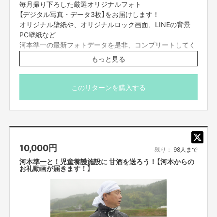
毎月撮り下ろした厳選オリジナルフォト
是非、ご参加下さい！！
【デジタル写真・データ3枚】をお届けします！
500mlの準甘を1ケース 6本
オリジナル壁紙や、オリジナルロック画面、LINEの背景
もしくは、
PC壁紙など
900mlの準甘を 5本
河本準一の最新フォトデータを是非、コンプリートしてく
または、在庫に応じて対応可能なサイズの準甘を 準組と一緒に 送れます！
ださい！
(在庫状況に応じて適切な価格のものを送らせていただきます！)
もっと見る
子供達に、河本と準甘を送ろう！
※支援者さまとのやり取りは、クラウドファンディングの
メッセージ機能で行わせて頂きます。
このリターンを購入する
■児童養護施設への準米プロジェクトについて■
また、
生産者さんと児童養護施設支援！河本準一と準米を送ろう！
という支援についても、
■お送りしたデジタル写真の、転売、他者(使用目的以外
の)への転送、SNS等に詳細なデータ内容を投稿すること
毎月の
10,000
円
は禁止です。
残り：
98人まで
準米の児童養護施設への寄贈...。
■購入する権利の転売や譲渡は禁止とさせていただきま
河本準一と！児童養護施設に 甘酒を送ろう！【河本からの
す。
お礼動画が届きます！】
あたたかいご支援の気持ちや
■購入者は、個人的かつ非商用の目的に限り、写真を無期
寄贈に賛同をしてくれようと質問をしてくれる方々。
限で利用することができます。
感動する程、凄い反響がありました！
※営利目的、宣伝広告などの販売促進目的での利用や、譲
こだわりの
渡、賃貸又は頒布、インターネット等を通じた不特定多数
お米でみんなを笑顔にしたい