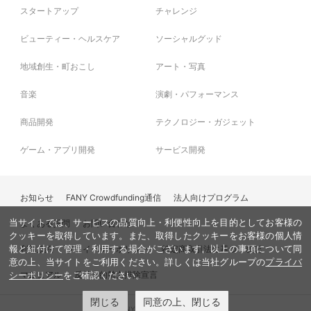
スタートアップ
チャレンジ
ビューティー・ヘルスケア
ソーシャルグッド
地域創生・町おこし
アート・写真
音楽
演劇・パフォーマンス
商品開発
テクノロジー・ガジェット
ゲーム・アプリ開発
サービス開発
お知らせ
FANY Crowdfunding通信
法人向けプログラム
当サイトでは、サービスの品質向上・利便性向上を目的としてお客様の
よくある質問
お問い合わせ
クッキーを取得しています。また、取得したクッキーをお客様の個人情
利用規約
プライバシーポリシー
特定商取引法に基づく表記
報と紐付けて管理・利用する場合がございます。以上の事項について同
意の上、当サイトをご利用ください。詳しくは当社グループの
プライバ
マニュアル
反社会的勢力排除宣言
シーポリシー
をご確認ください。
閉じる
同意の上、閉じる
© FANY, All Rights Reserved.