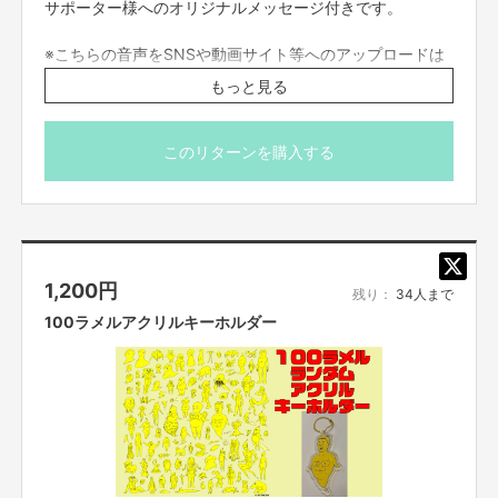
サポーター様へのオリジナルメッセージ付きです。
※こちらの音声をSNSや動画サイト等へのアップロードは
ご遠慮ください。個人でお楽しみください。
もっと見る
※送料はご支援額に含まれております
※国内発送のみに限らせていただきます
※USBのデザインは変更になる可能性があります
このリターンを購入する
1,200
円
残り：
34人まで
100ラメルアクリルキーホルダー