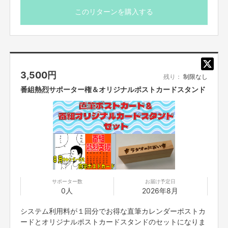
となります。
このリターンを購入する
※吹き出しの中に「〇〇さんへ」とお名前を書かせていただ
きますので、ご指定ございましたら備考欄にお願いいたし
ます。ご指定がない場合はアカウント名で書かせていただ
きます。
※吹き出し内、希望するコメントや台詞がございましたら
3,500
円
20文字以内でご指定ください。ご指定がない場合は五明本
残り：
制限なし
人が感謝のコメントを書かせていただきます。
番組熱烈サポーター権＆オリジナルポストカードスタンド
※画像はイメージです
※送料はご支援額に含まれております
※国内発送のみに限らせていただきます
サポーター数
お届け予定日
0人
2026年8月
システム利用料が１回分でお得な直筆カレンダーポストカ
ードとオリジナルポストカードスタンドのセットになりま