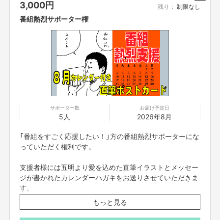
3,000
円
残り：
制限なし
【販売責任者】
番組熱烈サポーター権
吉本興業株式会社
【所在地】
新宿区新宿5-18-21
【お問合せ先】
お問い合わせは下記のURLのメッセージからご連絡ください。
https://cf.fany.lol/users/message/view/124912
サポーター数
お届け予定日
5人
2026年8月
【返品期限】
「番組をすごく応援したい！」方の番組熱烈サポーターにな
不良品、発送品間違いの場合は無料で交換させていただきます。到着日から
っていただく権利です。
7日以内に上記問い合わせ先へご連絡ください。それ以上経過しますと返品
をお受け出来ない場合がございます。※サポーターのご都合によるキャンセ
支援者様には五明より愛を込めた直筆イラストとメッセー
ル・返品・交換はお受けできません。
ジが書かれたカレンダーハガキをお送りさせていただきま
す。
【返品送料】
もっと見る
不良品、発送商品間違いの場合、着払いにて対応いたします。
※番組制作費に充てさせていただきます。
※イラスト、吹き出し部分は直筆、カレンダー部分は印刷