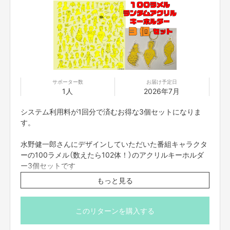
サポーター数
お届け予定日
1人
2026年7月
システム利用料が1回分で済むお得な3個セットになりま
す。
水野健一郎さんにデザインしていただいた番組キャラクタ
ーの100ラメル（数えたら102体！）のアクリルキーホルダ
ー3個セットです
お手元に届くまで何が当たるかわからない！画像（左側）の
もっと見る
中から3体ランダムでお届けします
どのキーホルダーもこの世にひとつしか存在しません！
このリターンを購入する
※番組制作費に充てさせていただきます