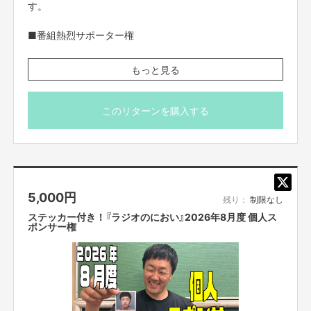
す。
■番組熱烈サポーター権
「番組をすごく応援したい！」方の番組熱烈サポーターにな
もっと見る
っていただく権利です。
支援者様には五明より愛を込めた直筆イラストとメッセー
このリターンを購入する
ジが書かれたカレンダーハガキをお送りさせていただきま
す。
※番組制作費に充てさせていただきます。
※イラスト、吹き出し部分は直筆、カレンダー部分は印刷
5,000
円
となります。
残り：
制限なし
※吹き出しの中に「〇〇さんへ」とお名前を書かせていただ
ステッカー付き！『ラジオのにおい』2026年8月度 個人ス
きますので、ご指定ございましたら備考欄にお願いいたし
ポンサー権
ます。ご指定がない場合はアカウント名で書かせていただ
きます。
※吹き出し内、希望するコメントや台詞がございましたら
20文字以内でご指定ください。ご指定がない場合は五明本
人が感謝のコメントを書かせていただきます。