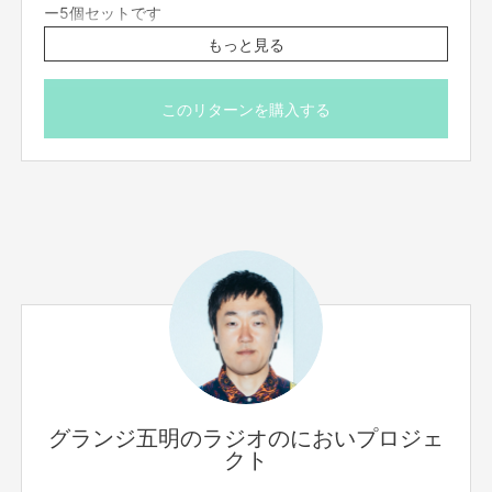
ー5個セットです
お手元に届くまで何が当たるかわからない！画像（左側）の
もっと見る
中から5体ランダムでお届けしますランダムでお届けしま
す
このリターンを購入する
どのキーホルダーもこの世にひとつしか存在しません！
※番組制作費に充てさせていただきます
※画像はイメージです
※送料はご支援額に含まれております
※国内発送のみに限らせていただきます
グランジ五明のラジオのにおいプロジェ
クト