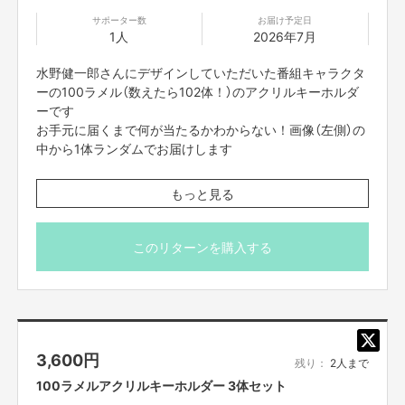
サポーター数
お届け予定日
1人
2026年7月
水野健一郎さんにデザインしていただいた番組キャラクタ
ーの100ラメル（数えたら102体！）のアクリルキーホルダ
ーです
お手元に届くまで何が当たるかわからない！画像（左側）の
中から1体ランダムでお届けします
どのキーホルダーもこの世にひとつしか存在しません！
もっと見る
※番組制作費に充てさせていただきます
※画像はイメージです
このリターンを購入する
※送料はご支援額に含まれております
※国内発送のみに限らせていただきます
3,600
円
残り：
2人まで
100ラメルアクリルキーホルダー 3体セット