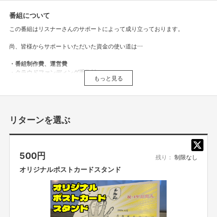
番組について
この番組はリスナーさんのサポートによって成り立っております。
尚、皆様からサポートいただいた資金の使い道は…
・番組制作費、運営費
・クラウドファンディング手数料
もっと見る
・リターン製作費、送料
と全てをこのラジオに充てさせていただきます。
応援よろしくお願いします！
リターンを選ぶ
【オンラインのリターンについてのご注意事項】
■オンライン会議ツールで参加者全員を同時につなぎ、それぞれリモートで
ご参加いただきます。直接お会いすることはできませんので、ご了承くださ
500
円
残り：
制限なし
い。
■コミュニケーションには「Zoom」を使用させていただきます。Zoomを使
オリジナルポストカードスタンド
用できる環境を整えていただき、電波のいい環境でおつなぎください。
■参加方法は支援者の方に、リターン実施日の前日までに案内を、個別にお
送りいたします。お知らせした時間を厳守して下さい。遅れると参加できな
くなります。
■コンプライアンスの観点から録画させていただいております。あらかじめ