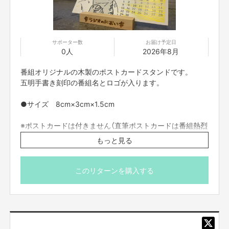
ご了承ください。お客様の映像に関しては、他の目的での使用は致しませ
ん。
■参加者の配信中の録画撮影、録音、また、SNS等に詳細な配信内容を投稿
することは禁止です。
■不適切と考えられる言動があった場合、強制的に退出をお願いする場合が
サポーター数
お届け予定日
ございます。
0人
2026年8月
【ご支援にあたってのご注意事項】
番組オリジナルの木製のポストカードスタンドです。
■迷惑メールの対策などでドメイン指定を行っている場合、メールが受信で
五明手書き刻印の番組名とロゴが入ります。
きない場合がございます。「@yoshimoto.co.jp」を受信設定してください。
■支援者は、自ら及び自らが代表となって応募した参加者全てが、反社会的
●サイズ 8cm×3cm×1.5cm
勢力（暴力団、暴力団員、暴力団準構成員、暴力団関係企業、総会屋等、社
会運動等標ぼうゴロ、特殊知能暴力集団及びこれらに準ずる団体、並びにこ
れらの構成員等を指します。以下、同様とします。）に該当せず、また、こ
※ポストカードは付きません（直筆ポストカードは番組熱烈
れら反社会的勢力との間で社会的に非難されるべき関係を有していないこと
サポーターにご支援お願いします）
もっと見る
を保証します。
※刻印に多少個体差がございます
■プロジェクト実施前及び実施中に上記に反する事態が発生した場合、いつ
※発送は日本国内に限らせていただきます。
でもプロジェクトの実行を中止することができ、プランナーは一切の責任を
負担しません。
このリターンを購入する
■リターンについて二次利用の目的や、有料イベント、PR目的での配信・
イベント・番組などでの使用は基本NGとします。
■参加する権利の転売や譲渡は禁止とさせていただきます。支援したご本人
のみが参加できます。