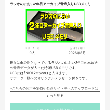
考欄にご記入お願い致します（応援コメントの欄ではござ
ラジオのにおい2年目アーカイブ音声入りUSBメモリ
いません！）。お名前のご指定がない場合はFANYクラウド
ファンディングのサポーター名で呼ばせていただきます。
※読み上げをご希望されない方は備考欄に『読み上げなし』
とご記入ください。
※備考欄に記入のない方はサポーター名のみの読み上げと
させていただきます。
※お名前、一言コメントがあっても、公序良俗に欠ける不
適切な表現とプランナーが判断した場合、読み上げは無し
とさせていただきます。
サポーター数
お届け予定日
0人
2026年8月
※当社が規定する 【ご支援にあたってのご注意事項】 (プロ
ジェクト概要本文記載)に違反していると確認された場合
現在は非公開となっているラジオのにおい2年目の本放送
は、 いかなる理由においてもリターンは履行せず、返金さ
の音声データが入った特製USBメモリです。
せていただきます。
USBには「NIOI 2st year」と入ります。
サポーター様へのオリジナルメッセージ付きです。
※こちらの音声をSNSや動画サイト等へのアップロードは
ご遠慮ください。個人でお楽しみください。
もっと見る
※送料はご支援額に含まれております
※国内発送のみに限らせていただきます
※USBのデザインは変更になる可能性があります
このリターンを購入する