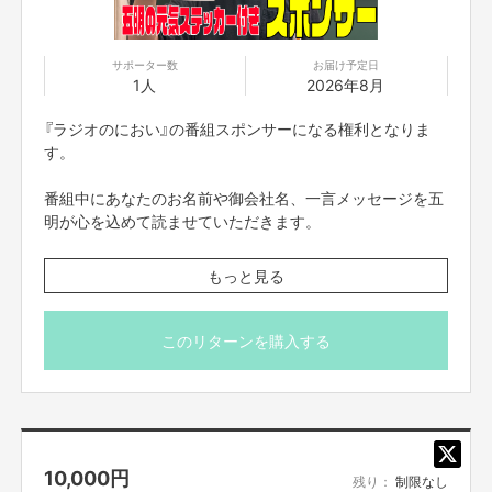
※画像はイメージです
※送料はご支援額に含まれております
※国内発送のみに限らせていただきます
サポーター数
お届け予定日
1人
2026年8月
■オリジナルポストカードスタンド
『ラジオのにおい』の番組スポンサーになる権利となりま
番組オリジナルの木製のポストカードスタンドです。五明
す。
手書き刻印の番組名とロゴが入ります。
番組中にあなたのお名前や御会社名、一言メッセージを五
●サイズ 8cm×3cm×1.5cm
明が心を込めて読ませていただきます。
※ポストカードは付きません（直筆ポストカードは番組熱烈
もしも五明が個人スポンサーになった場合、このような読
もっと見る
サポーターにご支援お願いします）
み上げになります。
※刻印に多少個体差がございます
※発送は日本国内に限らせていただきます。
例：この番組の提供は～ 「（ご希望のコメント）。グラン
このリターンを購入する
ジ五明さん」 ～の提供でお送りいたします。
※番組制作費に充てさせていただきます
※証明写真の発送は送料無料、日本国内に限らせていただ
きます。
10,000
円
※放送で読み上げを希望するお名前と一言メッセージは備
残り：
制限なし