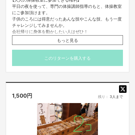
平日の夜を使って、専門の体操講師指導のもと、体操教室
にご参加頂けます。
子供のころには得意だったあんな技やこんな技、もう一度
チャレンジしてみませんか。
会社帰りに身体を動かしたい人はぜひ！
※（注意事項）
もっと見る
日程は平日19時以降でご相談（約30分間）
種目要相談（マット、跳び箱、鉄棒、コーディネーション
トレーニング等）
このリターンを購入する
動きやすい服装でお越しください
グループレッスンとなります
1,500
円
残り：
3人まで