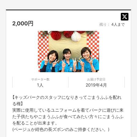
2,000
円
残り：
4人まで
サポーター数
お届け予定日
1人
2019年4月
【キッズパークのスタッフになりきってごまうふふを配れ
る権】
実際に使用しているユニフォームを着てパークに遊びに来
た子供たちやごまうふふが食べてみたい方々にごまうふふ
を配ることが出来ます。
(ベージュか紺色の長ズボンのみご持参ください。)