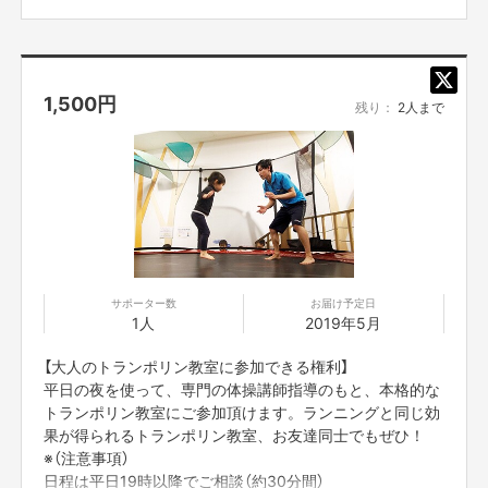
1,500
円
残り：
2人まで
サポーター数
お届け予定日
1人
2019年5月
【大人のトランポリン教室に参加できる権利】
平日の夜を使って、専門の体操講師指導のもと、本格的な
トランポリン教室にご参加頂けます。ランニングと同じ効
果が得られるトランポリン教室、お友達同士でもぜひ！
※（注意事項）
日程は平日19時以降でご相談（約30分間）