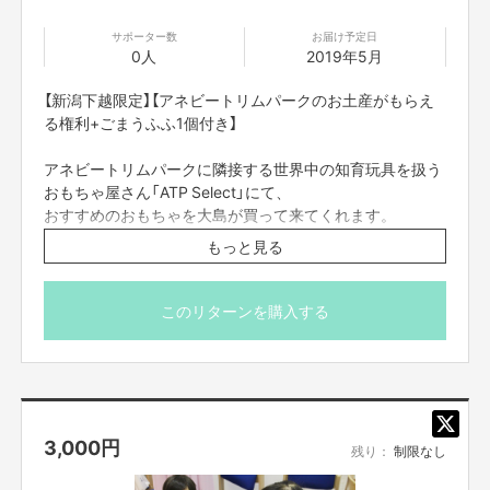
サポーター数
お届け予定日
0人
2019年5月
【新潟下越限定】【アネビートリムパークのお土産がもらえ
る権利+ごまうふふ1個付き】
アネビートリムパークに隣接する世界中の知育玩具を扱う
おもちゃ屋さん「ATP Select」にて、
おすすめのおもちゃを大島が買って来てくれます。
もっと見る
商品名 ナンジャモンジャ
対象年齢 4歳〜大人
人数 2名〜6名用
このリターンを購入する
※記憶力と瞬発力を競う、ロシア生まれの爆笑カードゲー
ムです。
※新潟下越限定でお届け致します。石本商店、イベント出
店の際に受け渡しも可能です。
※着払いでの発送も可能です。
3,000
円
残り：
制限なし