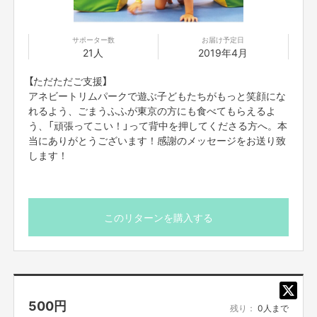
クラウドファンディングに挑戦するのは2度目であります。
今回、クラウドファンディングは幸さんがキッカケでスタートしました。ニ
シノコンサル出演者仲間であるアネビートリムパークの幸さんは、ごまうふ
サポーター数
お届け予定日
ふのことを本気で応援してくださっています。食べたいけど東京で食べるこ
21人
2019年4月
とができないと。交通費を出すので売りにきてくださいと言ってくださいま
した。そんなこと言われたら行きますよ。
【ただただご支援】
でも僕お金ないんでクラファンやりましょうってなりました。ごまうふふを
アネビートリムパークで遊ぶ子どもたちがもっと笑顔にな
クラウドファンディングにて予約販売するのは初めてです。受け取りの待ち
れるよう、ごまうふふが東京の方にも食べてもらえるよ
合わせ場所はアネビートリムパークです。
ごまうふふを食べてもらいたいし、アネビートリムパークで遊んで欲しい。
う、「頑張ってこい！」って背中を押してくださる方へ。本
ニシノコンサルという番組から生まれた勝手なコラボです。
当にありがとうございます！感謝のメッセージをお送り致
当日の早朝、新潟から出来立ての一番美味しい状態でお届けいたします。新
します！
潟以外で出来立てを食べれる機会はほとんどありません。この機会に、どう
ぞお試しください。数量が作れないので数に限りがあります。
【最後に】〈幸 詩織〉
このような挑戦する機会をくださった大島さんや株式会社ニシノコンサル番
このリターンを購入する
組スタッフの皆さま、日々応援してくださる皆様に心から感謝しておりま
す。
この活動を通して、子供たちに笑顔と挑戦し続ける楽しさをお届けできれば
幸いです。
いつか皆様にお返しが出来るよう精進して参ります。
500
円
温かいご声援、どうぞ宜しくお願い致します！！
残り：
0人まで