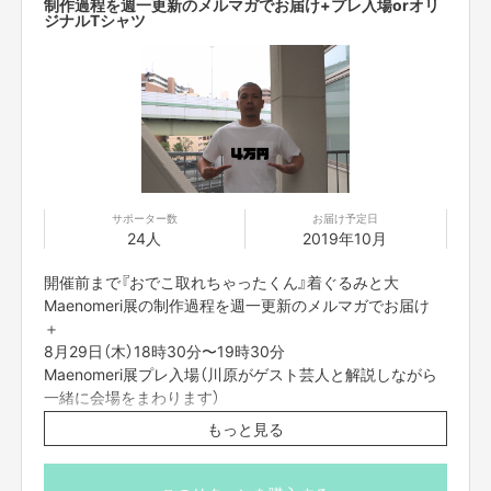
制作過程を週一更新のメルマガでお届け+プレ入場orオリ
ジナルTシャツ
サポーター数
お届け予定日
24人
2019年10月
開催前まで『おでこ取れちゃったくん』着ぐるみと大
Maenomeri展の制作過程を週一更新のメルマガでお届け
＋
8月29日（木）18時30分〜19時30分
Maenomeri展プレ入場（川原がゲスト芸人と解説しながら
一緒に会場をまわります）
川原と一緒に等身大おでこ取れちゃったくん着ぐるみ初お
もっと見る
披露目会参加（川原とゲスト芸人とおでこ取れちゃったく
ん着ぐるみとの撮影会つき）
or