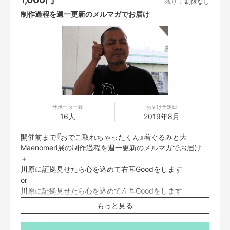
残り：
制限なし
『おでこ取れちゃったくん』着ぐるみの力を借りて【生みだした感】を生み出
制作過程を週一更新のメルマガでお届け
すと言うことになります！！
ぜひ一緒に生みだした感を！！
【所在地】
お取引において開示要求があった場合速やかにお答えさせて頂きます。
【お問合せ先】
サポーター数
お届け予定日
お問い合わせは下記のURLのメッセージからご連絡ください。
16人
2019年8月
https://cf.fany.lol/users/message/view/12625
開催前まで『おでこ取れちゃったくん』着ぐるみと大
Maenomeri展の制作過程を週一更新のメルマガでお届け
＋
【返品期限】
川原に証拠見せたら心を込めて右耳Goodをします
不良品、発送品間違いの場合は無料で交換させていただきます。到着日から
7日以内に上記問い合わせ先へご連絡ください。それ以上経過しますと返品
or
をお受け出来ない場合がございます。※サポーターのご都合によるキャンセ
川原に証拠見せたら心を込めて左耳Goodをします
ル・返品・交換はお受けできません。
もっと見る
※リターンの商品はあくまでイメージです。実際は写真と
は違います。お楽しみに！
【返品送料】