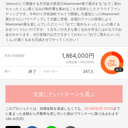
（enoco）にて開催する天竺鼠川原克己Maenomeri展で展示する『おでこ取れ
ちゃったくん』着ぐるみの制作費を集めることを目的としたクラウドファン
ディングです。今年の１月有楽町マルイで開催し大盛況だったMaenomeri
展がさらにパワーアップして大阪に登場。全国のファンの皆様により
Maenomeri展を楽しんでいただくべく『おでこ取れちゃったくん』の着ぐる
みをつくりたいのですが、１点モノの大きな着ぐるみを作るにはかなりのお
金がかかります。ぜひ皆様のお力で大きくてかわいい『おでこ取れちゃった
くん』の着ぐるみを完成させてやってください！
1,864,000円
現在の支援総額
達成
目標金額 1,500,000円
124
%
終了
247人
残り
サポーター
支援したいリターンを選ぶ
このプロジェクトは、目標金額を達成しなくても、
2019/08/20 23:59
まで
に集まった金額から手数料を差し引いた額がプランナーに振り込まれます
（All-In方式）