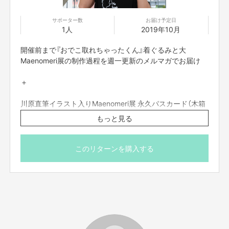
サポーター数
お届け予定日
1人
2019年10月
開催前まで『おでこ取れちゃったくん』着ぐるみと大
Maenomeri展の制作過程を週一更新のメルマガでお届け
＋
川原直筆イラスト入りMaenomeri展 永久パスカード（木箱
付き)
もっと見る
or
このリターンを購入する
あなたの誕生日に川原が空に向かって心を込めておめでと
うって想います
※リターンの商品はあくまでイメージです。実際は写真と
は違います。お楽しみに！