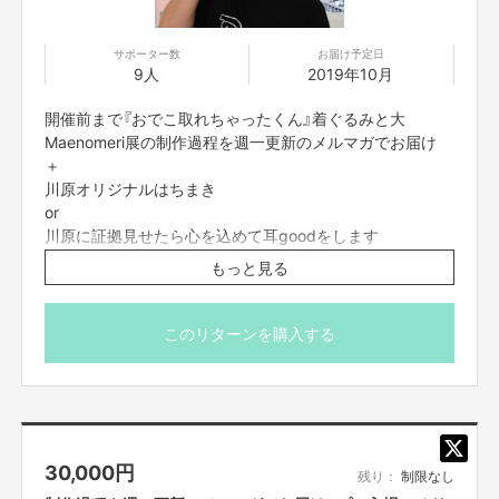
サポーター数
お届け予定日
9人
2019年10月
開催前まで『おでこ取れちゃったくん』着ぐるみと大
Maenomeri展の制作過程を週一更新のメルマガでお届け
＋
川原オリジナルはちまき
or
川原に証拠見せたら心を込めて耳goodをします
もっと見る
※リターンの商品はあくまでイメージです。実際は写真と
は違います。お楽しみに！
このリターンを購入する
30,000
円
残り：
制限なし