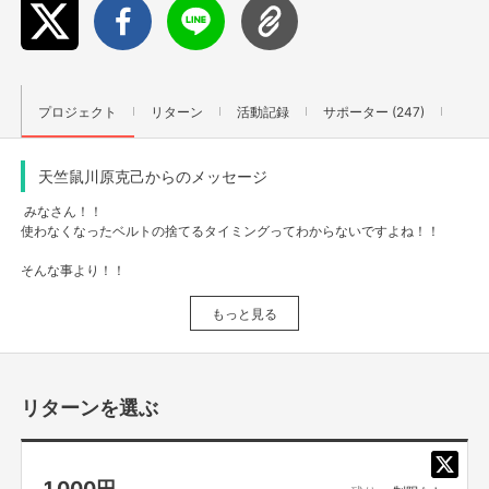
プロジェクト
リターン
活動記録
サポーター (247)
天竺鼠川原克己からのメッセージ
みなさん！！
使わなくなったベルトの捨てるタイミングってわからないですよね！！
そんな事より！！
この度、みんなと共に何かを生み出すのが苦手で有名な僕が
もっと見る
『おでこ取れちゃったくん』着ぐるみをこの世に誕生させるために、
クラウドで有名なファンディングを立ち上げました！！
みんなと一緒に【何かを生み出した感】を生み出したかったと言っ
リターンを選ぶ
ても過言ではありません！！
となると、みんなの力を借りて『おでこ取れちゃったくん』着ぐるみを生み
出すと言うよりも、
1,000
円