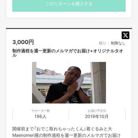
不良品、発送商品間違いの場合、着払いにて対応いたします。
このリターンを購入する
3,000
円
残り：
制限なし
制作過程を週一更新のメルマガでお届け+オリジナルタオ
ル
サポーター数
お届け予定日
196人
2019年10月
開催前まで『おでこ取れちゃったくん』着ぐるみと大
Maenomeri展の制作過程を週一更新のメルマガでお届け