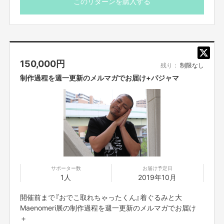
このリターンを購入する
川原イラストオリジナル限定Tシャツ
or
川原に証拠見せたら心を込めて人任せ耳goodをします
(あなたの耳に川原のgoodを添える)
150,000
円
※リターンの商品はあくまでイメージです。実際は写真と
残り：
制限なし
は違います。お楽しみに！
制作過程を週一更新のメルマガでお届け+パジャマ
サポーター数
お届け予定日
1人
2019年10月
開催前まで『おでこ取れちゃったくん』着ぐるみと大
Maenomeri展の制作過程を週一更新のメルマガでお届け
＋