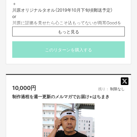
＋
川原オリジナルタオル（2019年10月下旬頃郵送予定）
or
川原に証拠を見せたら心こそ込もってないが両耳Goodを
します
もっと見る
※リターンの商品はあくまでイメージです。実際は写真と
は違います。お楽しみに！
このリターンを購入する
10,000
円
残り：
制限なし
制作過程を週一更新のメルマガでお届け+はちまき