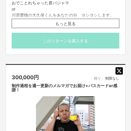
おでことれちゃった君パジャマ
or
川原愛猫の大久保くんをあなたの分、ヨシヨシします。
もっと見る
※リターンの商品はあくまでイメージです。実際は写真と
は違います。お楽しみに！
このリターンを購入する
300,000
円
残り：
制限なし
制作過程を週一更新のメルマガでお届け+パスカードor感
謝！