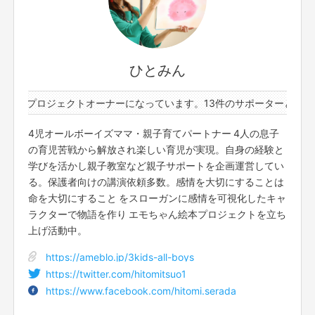
15人
2020年1月
絶品のイタリアン料理ランチプチコースを召し上がってい
ただきながら、「エモちゃんず」ひとみん&さっちゃん と一
緒に
ひとみん
「おめでとう！」と喜びを共有して頂きたいなぁ♡と思って
います。
件のプロジェクトオーナーになっています。
13件のサポーターと1件の
2020年1月17日 12時からを予定しています。
（姫路駅前周辺のイタリアン料理のお店です）
もっと見る
4児オールボーイズママ・親子育てパートナー 4人の息子
の育児苦戦から解放され楽しい育児が実現。自身の経験と
学びを活かし親子教室など親子サポートを企画運営してい
このリターンを購入する
る。保護者向けの講演依頼多数。感情を大切にすることは
命を大切にすること をスローガンに感情を可視化したキャ
ラクターで物語を作り エモちゃん絵本プロジェクトを立ち
上げ活動中。
https://ameblo.jp/3kids-all-boys
https://twitter.com/hitomitsuo1
https://www.facebook.com/hitomi.serada