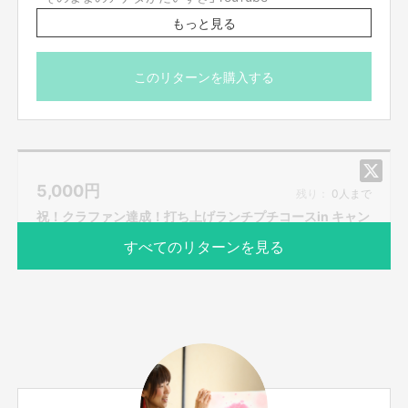
https://youtu.be/rGJVIGQBUjw
もっと見る
場所は未定ですが、姫路市内になります。
日時は絵本完成後 購入された方と調整。
このリターンを購入する
※絵本は付いていません 当日販売します。
5,000
円
残り：
0人まで
祝！クラファン達成！打ち上げランチプチコースin キャン
ディ姫路参加権
すべてのリターンを見る
サポーター数
お届け予定日