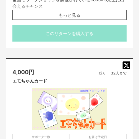
会えるチャンス！
是非この機会にご参加下さい。
もっと見る
日時 2020年3月8日（日）10時〜12時
場所 姫路みたい編集部 スタジオ
このリターンを購入する
兵庫県姫路市広畑区正門通3丁目6番の2
親子1組分（2セット）のキットをご用意させていただきま
す。内容はYouTube（リンクは下記）でご覧いただき 参考に
してください。
4,000
円
兄弟姉妹分の追加キットのご要望がありましたら、ご相談
残り：
32人まで
に応じます。
エモちゃんカード
まだ出来ないけれど下のお子様を連れてこられる際のご相
談にも応じます。
元保育士ひとみんがお子様サポートもしっかりさせていた
だきます。
ピカピカどろだんごの作り方（5分）
https://youtu.be/KBLnYVERGHs
サポーター数
お届け予定日