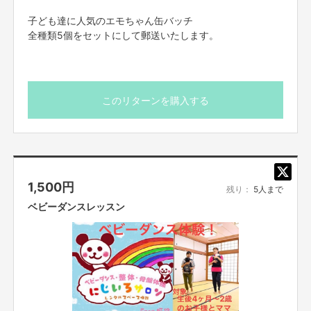
子ども達に人気のエモちゃん缶バッチ
【返品期限】
全種類5個をセットにして郵送いたします。
不良品、発送品間違いの場合は無料で交換させていただきます。到着日から
7日以内に上記問い合わせ先へご連絡ください。それ以上経過しますと返品
をお受け出来ない場合がございます。※サポーターのご都合によるキャンセ
ル・返品・交換はお受けできません。
このリターンを購入する
【返品送料】
不良品、発送商品間違いの場合、着払いにて対応いたします。
1,500
円
残り：
5人まで
ベビーダンスレッスン