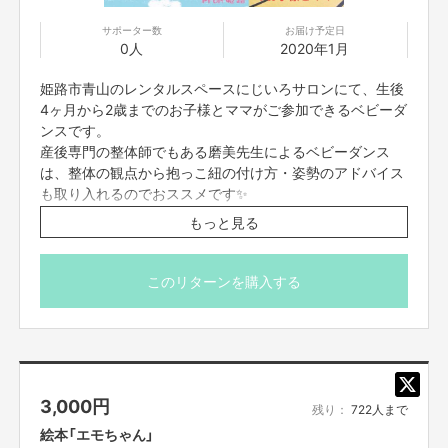
サポーター数
お届け予定日
0人
2020年1月
姫路市青山のレンタルスペースにじいろサロンにて、生後
4ヶ月から2歳までのお子様とママがご参加できるベビーダ
ンスです。
産後専門の整体師でもある磨美先生によるベビーダンス
は、整体の観点から抱っこ紐の付け方・姿勢のアドバイス
も取り入れるのでおススメです✨
通常1回のレッスン1800円が
もっと見る
リターン応援価格1500円に！！
お得なこのチャンスに是非体験下さい。
このリターンを購入する
●ベビーダンス
ベビーダンスとは？
赤ちゃんの寝かしつけ92%！
生後4ヶ月から2歳くらいまでの首の座った元気なお子さん
を抱っこ紐で抱っこして、緩やかなステップを踏んでダン
3,000
円
スします。
残り：
722人まで
絵本「エモちゃん」
産後エクササイズは、緩やかな動きからスタートすること