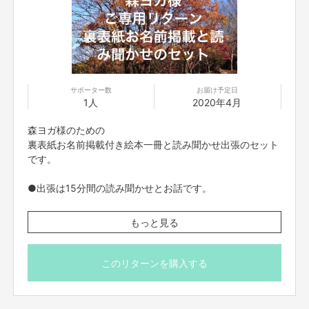
サポーター数
お届け予定日
1人
2020年4月
森ヨガ様のための
裏表紙お名前掲載付き絵本一冊と読み聞かせ出張のセット
です。
●出張は15分間の読み聞かせとお話です。
読み聞かせ出張は必要に応じてご依頼下さい♡
もっと見る
このリターンを購入する