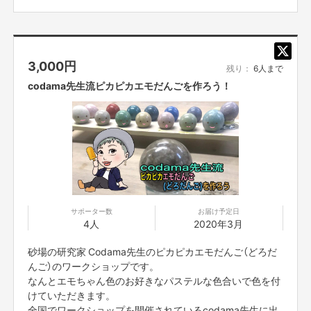
3,000
円
残り：
6人まで
codama先生流ピカピカエモだんごを作ろう！
サポーター数
お届け予定日
4人
2020年3月
砂場の研究家 Codama先生のピカピカエモだんご（どろだ
んご）のワークショップです。
なんとエモちゃん色のお好きなパステルな色合いで色を付
けていただきます。
全国でワークショップを開催されているcodama先生に出