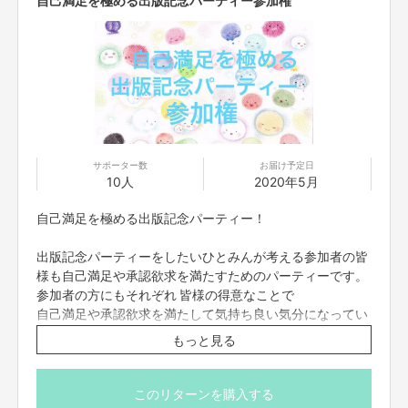
サポーター数
お届け予定日
絵本「エモちゃん」から得られるものは人それぞれ。
10人
2020年5月
本当の気持ちを伝える大切さ、、
自己満足を極める出版記念パーティー！
相手の気持ちを考える大切さ、、
自分の本当の気持ちの理解、、
出版記念パーティーをしたいひとみんが考える参加者の皆
様も自己満足や承認欲求を満たすためのパーティーです。
そして自分の気持ちも他人の気持ちも尊重し
不必要な争いをなくし心豊かな生き方を選択すること。
参加者の方にもそれぞれ 皆様の得意なことで
自己満足や承認欲求を満たして気持ち良い気分になってい
みんなが自分も目の前の人も大切にできたら、、そんな人が増えたら、、き
ただきたい！
もっと見る
っと優しい世の中になる。
参加条件
絵本「エモちゃん」は そのツールの一つに必ずなると信じてます。
エモちゃん絵本プロジェクトを心から応援して下さる方な
このリターンを購入する