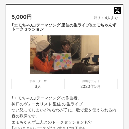
5,000
円
残り：
4人まで
「エモちゃん」テーマソング 里佳の生ライブ&エモちゃんず
トークセッション
サポーター数
お届け予定日
6人
2020年5月
「エモちゃん」テーマソング の作曲者。
神戸のヴォーカリスト 里佳 の 生ライブ
つい怒ってしまいがちなわが子に、歌で愛を伝えられる内
容の歌詞です。
エモちゃんず二人とのトークセッションも♡
「そのままのアナタがだいすき」YouTube