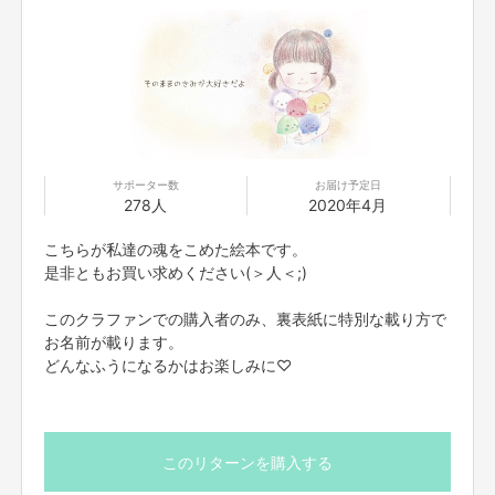
をオススメしています。なので、ベビーダンスは産後エク
ササイズにピッタリ！
ベビーダンスは、産後、赤ちゃんとお出掛けするきっかけ
に、ママのリフレッシュに、赤ちゃんとのスキンシップに
ピッタリです。
ご支援して下さった方には、1月以降のベビーダンスレッ
サポーター数
お届け予定日
278人
2020年4月
スンの日程を磨美先生の方からご案内していただきます。
こちらが私達の魂をこめた絵本です。
★ベビーダンスのページ
是非ともお買い求めください(＞人＜;)
https://ameblo.jp/mamiy16/entry-12256267366.html?
frm_id=v.jpameblo&device_id=afe64c73863348b5892
このクラファンでの購入者のみ、裏表紙に特別な載り方で
5efc18803d5b0
お名前が載ります。
どんなふうになるかはお楽しみに♡
このリターンを購入する