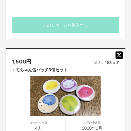
☑︎参加者のプチギフトを用意したい
☑︎ドリンクを注ぎ回ることに喜びを感じる
☑︎受付嬢をしたい
☑︎何もできないけど参加したい
このリターンを購入する
●資金の使い道●
その他パーティーであなたが満たしたいことがある方♡
・絵本印刷費用 757,900円（税込）
（1,000冊）
※このリターンはあくまで参加権です。
・出版社の制作依頼費用 470,800円（税込）
当日のお料理・お飲み物・スイーツ代は別途必要です。
・事務局手数料
（詳細未定）
・宣伝広告活動費 46,300円
1,500
円
残り：
16人まで
合計1,500,000円
たくさんの方の参加をお待ちしています♫
エモちゃん缶バッチ5個セット
ご支援よろしくお願いします(＞人＜;)
場所は 姫路市広畑 姫路みたい スタジオです
日程は5月あたりを目指して絵本制作を進めますが、未定
です。参加表明して下さった皆様と出来るだけ予定を合わ
【所在地】
お取引において開示要求があった場合速やかにお答えさせて頂きます。
せます。
【お問合せ先】
お問い合わせは下記のURLのメッセージからご連絡ください。
https://cf.fany.lol/users/message/view/4359
サポーター数
お届け予定日
4人
2020年2月