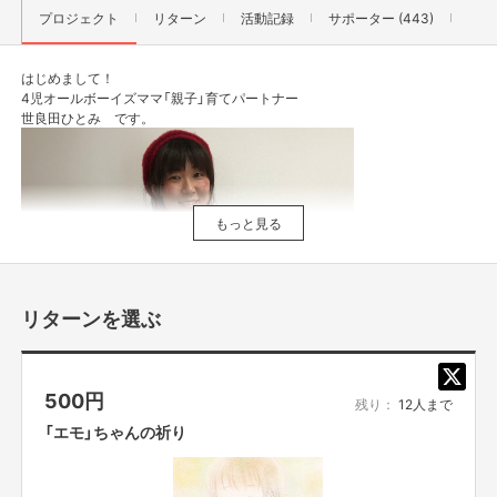
プロジェクト
リターン
活動記録
サポーター (443)
はじめまして！
4児オールボーイズママ「親子」育てパートナー
世良田ひとみ です。
もっと見る
リターンを選ぶ
子育て歴15年 10年間は4人息子に大苦戦！！
500
円
残り：
12人まで
今は楽しく育児ができています
保護者様向けに講演活動を行う中で私が気づいたことは
「エモ」ちゃんの祈り
「感情を大切にすることの重要さ」です。
同じ小学校区のママであり 作家の さちよちゃんと