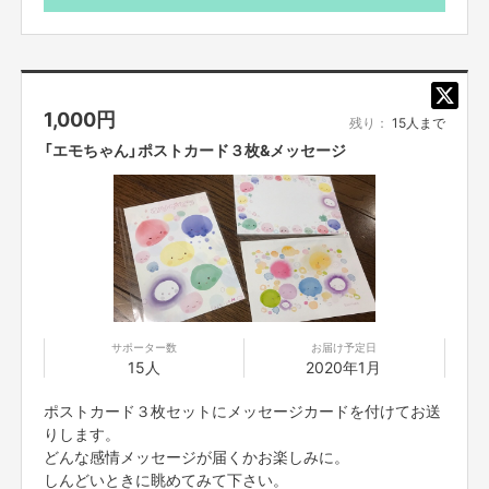
らどなたでも♡
------♡エモちゃんず さっちゃん紹介♡-----
☑︎気持ちよくプロデューサーをしたい
☑︎司会進行をしたい
☑︎ステージで好きなことを披露したい
控えめで引っ込み思案で前に出るのが苦手な「さっちゃん」が作画を担当し
1,000
円
・演奏
ています。
残り：
15人まで
・ダンス
挑戦なんて不安で不安で仕方がない。だけど私とエモちゃんの物語を広めた
「エモちゃん」ポストカード３枚&メッセージ
い！と 絵本作家になる事を決意しました。
・漫才
・漫談
本当に控えめだけれど芯のあるさっちゃん
・トークショー
彼女の応援も是非よろしくお願いします。
・ファッションショーをしたい
・大道芸 その他 どんなことでも
・盛り上がるゲームを提供したい！
☑︎お料理を提供したい
☑︎お菓子やケーキを提供したい
☑︎カメラマンしたい
サポーター数
お届け予定日
15人
2020年1月
☑︎フリーで会場サポートしたい
☑︎当日流す動画を作りたい エンドロール他
ポストカード３枚セットにメッセージカードを付けてお送
☑︎パーティーの様子を映像にまとめたい
りします。
☑︎ただただ見るだけの盛り上げオーディエンスをしたい
どんな感情メッセージが届くかお楽しみに。
☑︎お運びさんで接客など最高のおもてなしがしたい
しんどいときに眺めてみて下さい。
☑︎お菓子