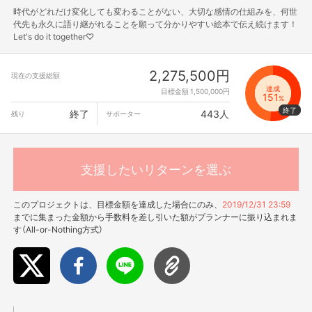
時代がどれだけ変化しても変わることがない、大切な感情の仕組みを、何世
代先も永久に語り継がれることを願って分かりやすい絵本で伝え続けます！
Let's do it together♡
2,275,500円
現在の支援総額
達成
目標金額 1,500,000円
151
%
終了
443人
残り
サポーター
支援したいリターンを選ぶ
このプロジェクトは、目標金額を達成した場合にのみ、
2019/12/31 23:59
までに集まった金額から手数料を差し引いた額がプランナーに振り込まれま
す（All-or-Nothing方式）