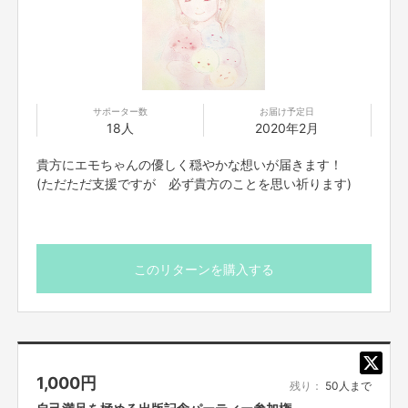
「エモちゃん絵本プロジェクト」を立ち上げ
「エモちゃんず」として
「感情」→「emotion」→「エモちゃん」というキャラクターを作り物語にしまし
た。
サポーター数
お届け予定日
18人
2020年2月
貴方にエモちゃんの優しく穏やかな想いが届きます！
(ただただ支援ですが 必ず貴方のことを思い祈ります)
このリターンを購入する
その絵本「エモちゃん」を全国に広め
「感情を大切にすることの重要さ」を伝えること。
私達がこの世を去っても絵本を通じて何世代もの「親子」のサポートをする
ことが私達の夢、目標、目的です。
1,000
円
残り：
50人まで
自己満足を極める出版記念パーティー参加権