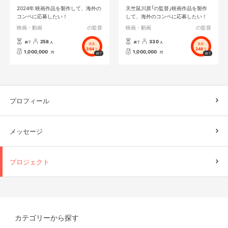
2024年 映画作品を製作して、海外の
天竺鼠川原「の監督」映画作品を製作
コンペに応募したい！
して、海外のコンペに応募したい！
映画・動画
の監督
映画・動画
の監督
258
330
終了
人
終了
人
達成
達成
364
248
%
%
1,000,000
1,000,000
円
円
プロフィール
メッセージ
プロジェクト
カテゴリーから探す