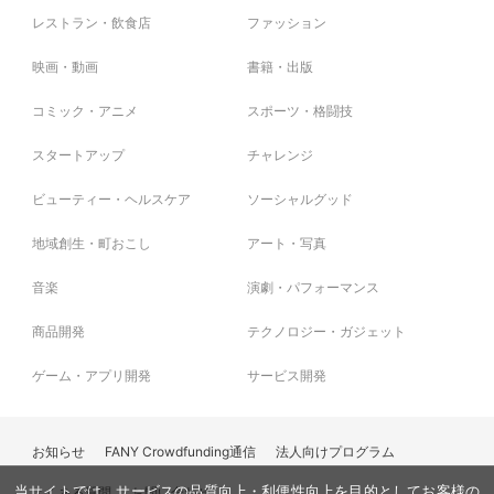
レストラン・飲食店
ファッション
映画・動画
書籍・出版
コミック・アニメ
スポーツ・格闘技
スタートアップ
チャレンジ
ビューティー・ヘルスケア
ソーシャルグッド
地域創生・町おこし
アート・写真
音楽
演劇・パフォーマンス
商品開発
テクノロジー・ガジェット
ゲーム・アプリ開発
サービス開発
お知らせ
FANY Crowdfunding通信
法人向けプログラム
よくある質問
お問い合わせ
当サイトでは、サービスの品質向上・利便性向上を目的としてお客様の