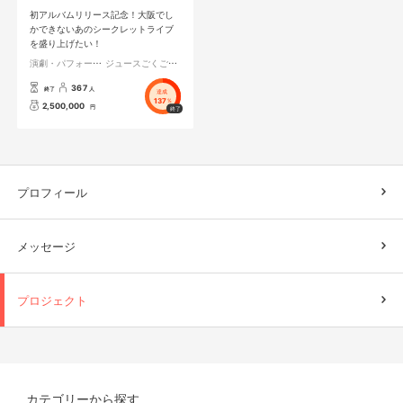
初アルバムリリース記念！大阪でし
かできないあのシークレットライブ
を盛り上げたい！
演劇・パフォーマンス
ジュースごくごく倶楽部
367
終了
人
達成
137
%
2,500,000
円
プロフィール
メッセージ
プロジェクト
カテゴリーから探す