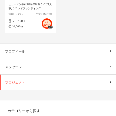
ヒューマン中村20周年単独ライブ「大
事」クラウドファンディング
演劇・パフォーマンス
YOSHIMOTO
371
終了
人
達成
6315
%
10,000
円
プロフィール
メッセージ
プロジェクト
カテゴリーから探す