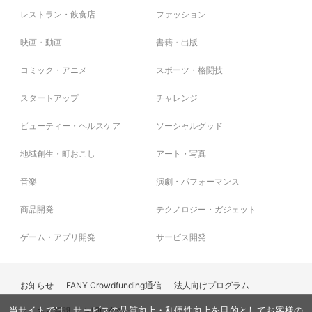
レストラン・飲食店
ファッション
映画・動画
書籍・出版
コミック・アニメ
スポーツ・格闘技
スタートアップ
チャレンジ
ビューティー・ヘルスケア
ソーシャルグッド
地域創生・町おこし
アート・写真
音楽
演劇・パフォーマンス
商品開発
テクノロジー・ガジェット
ゲーム・アプリ開発
サービス開発
お知らせ
FANY Crowdfunding通信
法人向けプログラム
よくある質問
お問い合わせ
当サイトでは、サービスの品質向上・利便性向上を目的としてお客様の