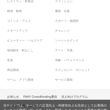
レストラン・飲食店
ファッション
映画・動画
書籍・出版
コミック・アニメ
スポーツ・格闘技
スタートアップ
チャレンジ
ビューティー・ヘルスケア
ソーシャルグッド
地域創生・町おこし
アート・写真
音楽
演劇・パフォーマンス
商品開発
テクノロジー・ガジェット
ゲーム・アプリ開発
サービス開発
お知らせ
FANY Crowdfunding通信
法人向けプログラム
よくある質問
お問い合わせ
当サイトでは、サービスの品質向上・利便性向上を目的としてお客様の
クッキーを取得しています。また、取得したクッキーをお客様の個人情