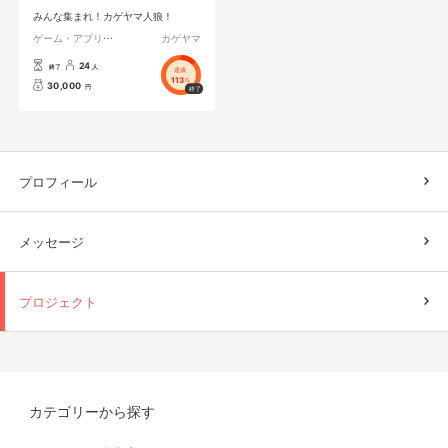
みんな集まれ！カゲヤマ人狼！
ゲーム・アプリ開発
カゲヤマ
24
終了
人
達成
113
%
30,000
円
プロフィール
メッセージ
プロジェクト
カテゴリーから探す