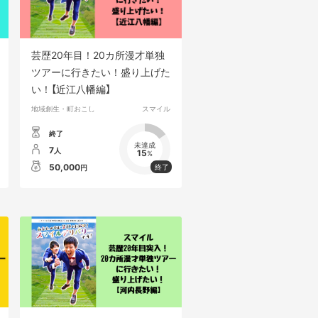
芸歴20年目！20カ所漫才単独
ツアーに行きたい！盛り上げた
い！【近江八幡編】
地域創生・町おこし
スマイル
終了
未達成
7
人
15
%
50,000
円