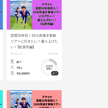
芸歴20年目！20カ所漫才単独
ツアーに行きたい！盛り上げた
い！【松原市編】
チャレンジ
スマイル
終了
未達成
10
人
20
%
50,000
円