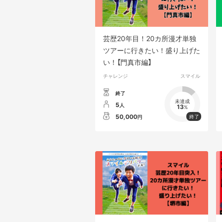
芸歴20年目！20カ所漫才単独
ツアーに行きたい！盛り上げた
い！【門真市編】
チャレンジ
スマイル
終了
未達成
5
人
13
%
50,000
円