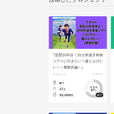
「芸歴20年目！20カ所漫才単独
ツアーに行きたい！盛り上げた
い！～都島区編～」
チャレンジ
スマイル
終了
未達成
27
人
67
%
50,000
円