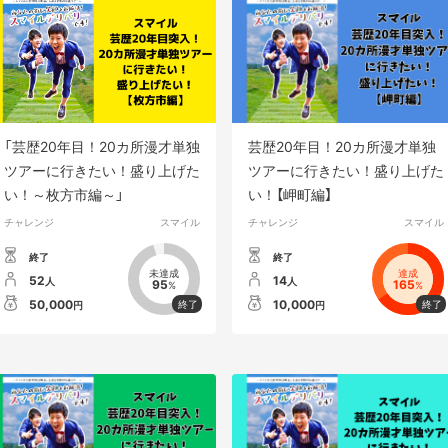
「芸歴20年目！20カ所漫才単独
芸歴20年目！20カ所漫才単独
ツアーに行きたい！盛り上げた
ツアーに行きたい！盛り上げた
い！～枚方市編～」
い！【岬町編】
チャレンジ
スマイル
チャレンジ
スマイル
終了
終了
未達成
達成
52
14
人
人
95
165
%
%
50,000
10,000
円
円