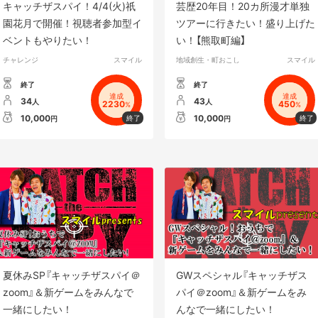
キャッチザスパイ！4/4(火)祇
芸歴20年目！20カ所漫才単独
園花月で開催！視聴者参加型イ
ツアーに行きたい！盛り上げた
ベントもやりたい！
い！【熊取町編】
チャレンジ
スマイル
地域創生・町おこし
スマイル
終了
終了
達成
達成
34
43
人
人
2230
450
%
%
10,000
10,000
円
円
夏休みSP『キャッチザスパイ＠
GWスペシャル『キャッチザス
zoom』＆新ゲームをみんなで
パイ＠zoom』＆新ゲームをみ
一緒にしたい！
んなで一緒にしたい！