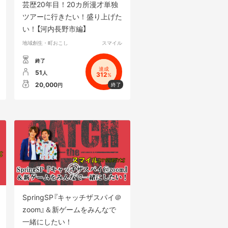
芸歴20年目！20カ所漫才単独
ツアーに行きたい！盛り上げた
い！【河内長野市編】
地域創生・町おこし
スマイル
終了
達成
51
人
312
%
20,000
円
SpringSP『キャッチザスパイ＠
zoom』＆新ゲームをみんなで
一緒にしたい！