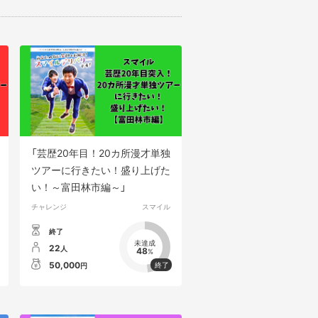
「芸歴20年目！20カ所漫才単独
ツアーに行きたい！盛り上げた
い！～富田林市編～」
チャレンジ
スマイル
終了
未達成
22
人
48
%
50,000
円