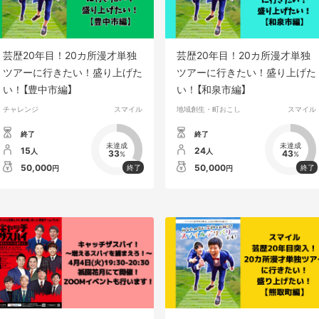
芸歴20年目！20カ所漫才単独
芸歴20年目！20カ所漫才単独
ツアーに行きたい！盛り上げた
ツアーに行きたい！盛り上げた
い！【豊中市編】
い！【和泉市編】
チャレンジ
スマイル
地域創生・町おこし
スマイル
終了
終了
未達成
未達成
15
24
人
人
33
43
%
%
50,000
50,000
円
円