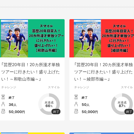
「芸歴20年目！20カ所漫才単独
「芸歴20年目！20カ所漫才単独
ツアーに行きたい！盛り上げた
ツアーに行きたい！盛り上げた
い！～和歌山市編～」
い！～綾部市編～」
チャレンジ
スマイル
チャレンジ
スマイル
終了
終了
未達成
未達成
36
50
人
人
66
87
%
%
50,000
50,000
円
円