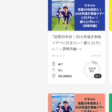
「芸歴20年目！20カ所漫才単独
ツアーに行きたい！盛り上げた
い！～彦根市編～」
チャレンジ
スマイル
終了
未達成
5
人
11
%
50,000
円