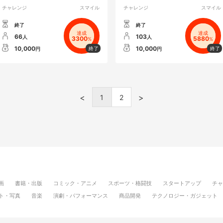
チャレンジ
スマイル
チャレンジ
スマイル
終了
終了
達成
達成
66
103
人
人
3300
5880
%
%
10,000
10,000
円
円
<
>
1
2
画
書籍・出版
コミック・アニメ
スポーツ・格闘技
スタートアップ
チャ
ト・写真
音楽
演劇・パフォーマンス
商品開発
テクノロジー・ガジェット