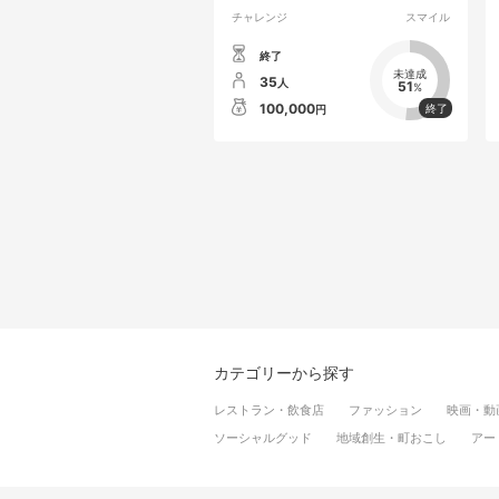
チャレンジ
スマイル
終了
未達成
35
人
51
%
100,000
円
カテゴリーから探す
レストラン・飲食店
ファッション
映画・動
ソーシャルグッド
地域創生・町おこし
アー