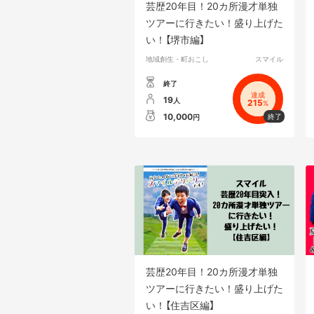
芸歴20年目！20カ所漫才単独
ツアーに行きたい！盛り上げた
い！【堺市編】
地域創生・町おこし
スマイル
終了
達成
19
人
215
%
10,000
円
芸歴20年目！20カ所漫才単独
ツアーに行きたい！盛り上げた
い！【住吉区編】