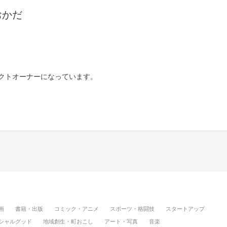
おかだ
ェクトオーナーになっています。
画
書籍・出版
コミック・アニメ
スポーツ・格闘技
スタートアップ
シャルグッド
地域創生・町おこし
アート・写真
音楽